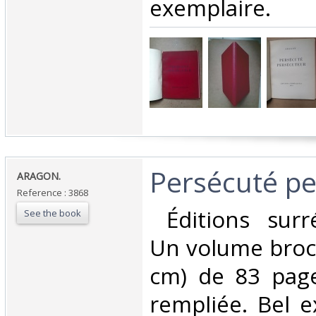
exemplaire.‎
‎Persécuté pe
‎ARAGON. ‎
Reference : 3868
‎ Éditions surr
See the book
Un volume broch
cm) de 83 page
rempliée. Bel 