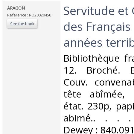
‎Servitude e
‎ARAGON‎
Reference : RO20020450
des Français
See the book
années terrib
‎Bibliothèque fr
12. Broché. E
Couv. convenab
tête abîmée, 
état. 230p, pap
abimé.. . . . 
Dewey : 840.091