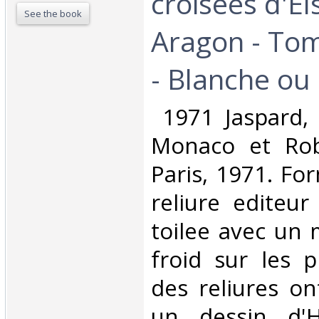
croisees d'Els
See the book
Aragon - Tom
- Blanche ou l
‎ 1971 Jaspard,
Monaco et Rob
Paris, 1971. Fo
reliure editeur
toilee avec un 
froid sur les p
des reliures on
un dessin d'H