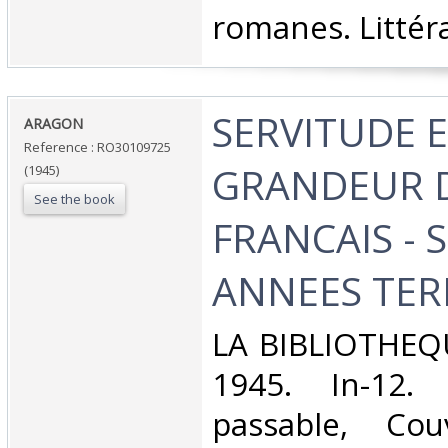
romanes. Littéra
‎SERVITUDE 
‎ARAGON‎
Reference : RO30109725
GRANDEUR 
(1945)
See the book
FRANCAIS - 
ANNEES TERR
‎LA BIBLIOTHEQ
1945. In-12. 
passable, Couv