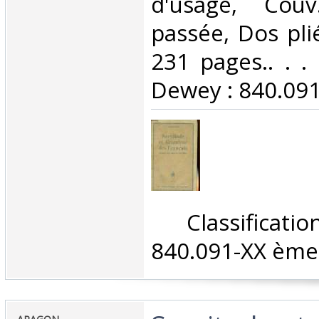
d'usage, Couv
passée, Dos plié
231 pages.. . . 
Dewey : 840.091
‎ Classifica
840.091-XX ème 