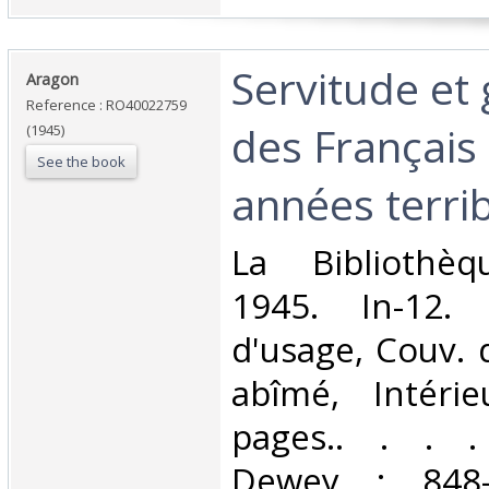
‎Servitude et
‎Aragon‎
Reference : RO40022759
des Français
(1945)
See the book
années terribl
‎La Bibliothèq
1945. In-12. 
d'usage, Couv. 
abîmé, Intérie
pages.. . . . 
Dewey : 848-E