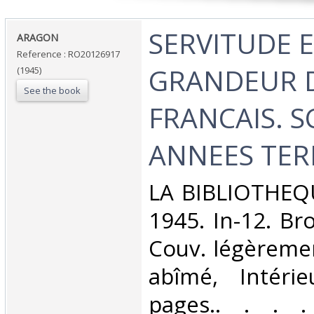
‎SERVITUDE 
‎ARAGON‎
Reference : RO20126917
GRANDEUR 
(1945)
See the book
FRANCAIS. S
ANNEES TERR
‎LA BIBLIOTHEQ
1945. In-12. Br
Couv. légèreme
abîmé, Intérie
pages.. . . . 