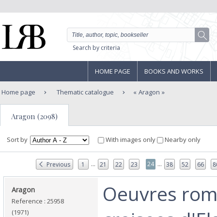
Search by criteria
HOME PAGE
BOOKS AND WORKS
Home page
Thematic catalogue
Aragon
Aragon (2098)
Sort by
With images only
Nearby only
...
...
24
Previous
1
21
22
23
38
52
66
8
‎Oeuvres ro
‎Aragon‎
Reference : 25958
(1971)