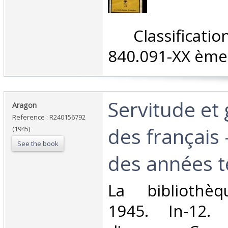
‎ Classifica
840.091-XX ème 
‎Servitude et
‎Aragon‎
Reference : R240156792
des français 
(1945)
See the book
des années te
‎La bibliothèq
1945. In-12. 