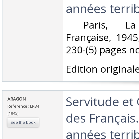
années terribl
‎ Paris, La 
Française, 1945
230-(5) pages no
‎Edition originale.
‎Servitude e
‎ARAGON‎
Reference : LRB4
des Français
(1945)
See the book
années terribl