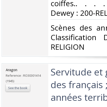
coiffes.. . . .
Dewey : 200-REL
‎Scènes des ann
Classification
RELIGION‎
‎Servitude et
‎Aragon‎
Reference : RO30301414
des français 
(1945)
See the book
années terrib