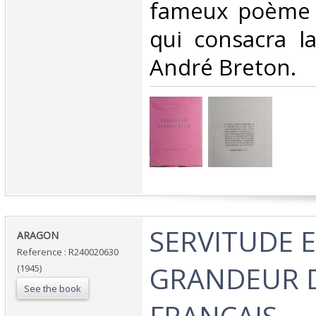
fameux poème 
qui consacra l
André Breton. ‎
‎SERVITUDE 
‎ARAGON‎
Reference : R240020630
GRANDEUR 
(1945)
See the book
FRANCAIS‎