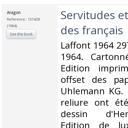
‎Servitudes e
‎Aragon‎
Reference : 131428
des français‎
(1964)
See the book
‎Laffont 1964 2
1964. Cartonn
Edition impri
offset des pap
Uhlemann KG. l
reliure ont ét
dessin d'Hen
Edition de l