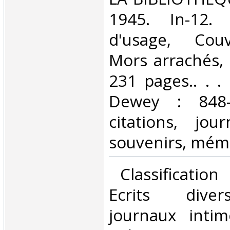
1945. In-12. 
d'usage, Couv
Mors arrachés, I
231 pages.. . . 
Dewey : 848-E
citations, jou
souvenirs, mémo
‎ Classificatio
Ecrits divers
journaux intim