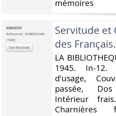
mémoires‎
‎Servitude e
‎ARAGON‎
Reference : RO80032444
des Français.‎
(1945)
See the book
‎LA BIBLIOTHEQ
1945. In-12. 
d'usage, Couv
passée, Dos s
Intérieur frai
Charnières 