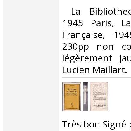
‎ La Bibliothe
1945 Paris, La
Française, 19
230pp non co
légèrement ja
Lucien Maillart.‎
‎Très bon Signé p