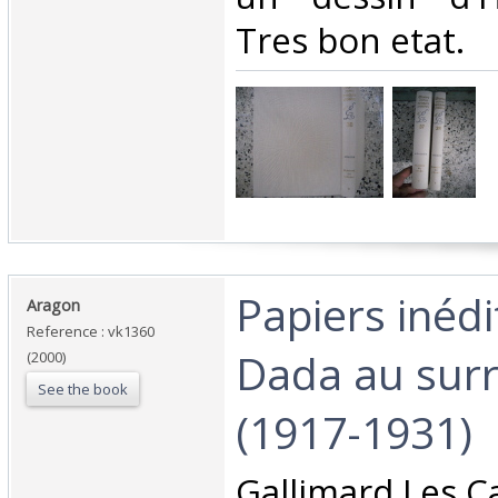
Tres bon etat.‎
‎Papiers inédi
‎Aragon‎
Reference : vk1360
Dada au sur
(2000)
See the book
(1917-1931)‎
‎Gallimard Les C