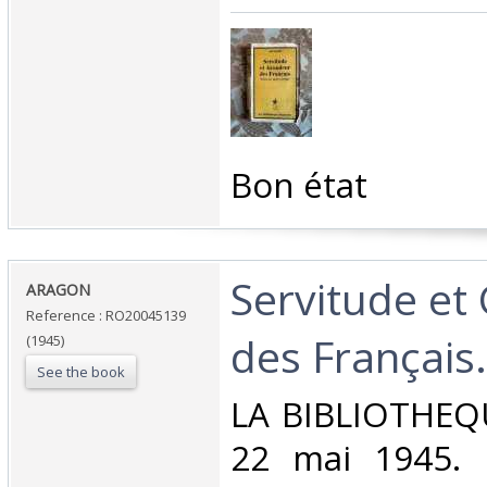
‎Bon état‎
‎Servitude e
‎ARAGON‎
Reference : RO20045139
des Français.‎
(1945)
See the book
‎LA BIBLIOTHEQ
22 mai 1945. I