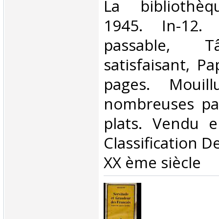
‎La bibliothèq
1945. In-12. 
passable, T
satisfaisant, Pa
pages. Mouil
nombreuses pag
plats. Vendu en
Classification D
XX ème siècle‎