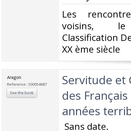
‎Les rencontr
voisins, le 
Classification D
XX ème siècle‎
‎Servitude e
‎Aragon‎
Reference : 500054687
des Français
See the book
années terrib
‎ Sans date.‎