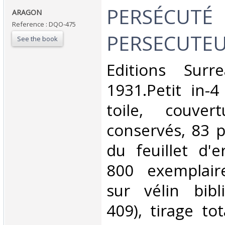
‎PERSÉCUTÉ
‎ARAGON ‎
Reference : DQO-475
PERSECUTEUR
See the book
‎Editions Surre
1931.Petit in-4
toile, couve
conservés, 83 
du feuillet d'
800 exemplair
sur vélin bibl
409), tirage to