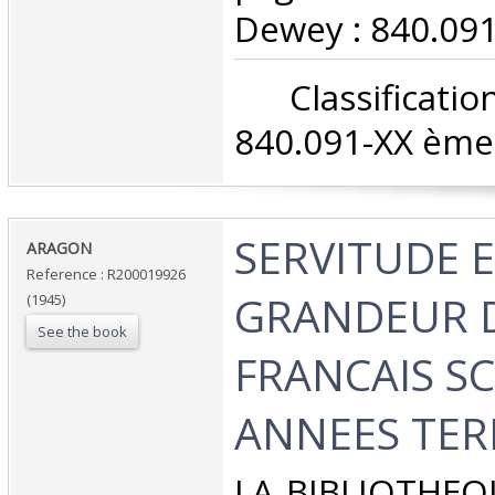
Dewey : 840.091
‎ Classifica
840.091-XX ème 
‎SERVITUDE 
‎ARAGON‎
Reference : R200019926
GRANDEUR 
(1945)
See the book
FRANCAIS S
ANNEES TERR
‎LA BIBLIOTHEQ