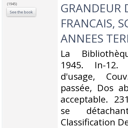
GRANDEUR 
(1945)
See the book
FRANCAIS, S
ANNEES TERR
‎La Bibliothèq
1945. In-12. 
d'usage, Couv
passée, Dos ab
acceptable. 23
se détacha
Classification D