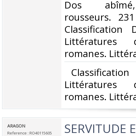
Dos abîmé
rousseurs. 231
Classification
Littératures
romanes. Littéra
‎ Classificatio
Littératures
romanes. Littéra
‎SERVITUDE 
‎ARAGON‎
Reference : RO40115605