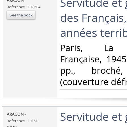
‎Servitude et
‎ARAGON‎
Reference : 102.604
des Français
See the book
années terribl
‎Paris, La B
Française, 1945
pp., broché
(couverture défra
‎Servitude et
‎ARAGON.-‎
Reference : 19161