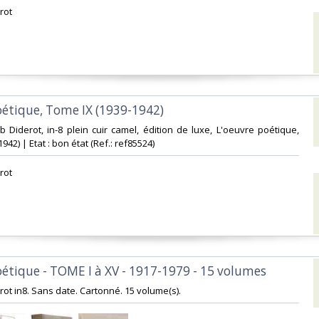
rot‎
oétique, Tome IX (1939-1942)‎
ub Diderot, in-8 plein cuir camel, édition de luxe, L'oeuvre poétique,
42) | Etat : bon état (Ref.: ref85524)‎
rot‎
oétique - TOME I à XV - 1917-1979 - 15 volumes‎
erot in8. Sans date. Cartonné. 15 volume(s).‎