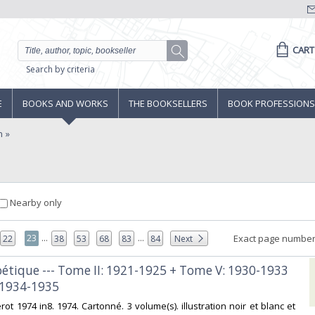
CART
Search by criteria
E
BOOKS AND WORKS
THE BOOKSELLERS
BOOK PROFESSIONS
n
Nearby only
...
...
23
Exact page number
22
38
53
68
83
84
Next
poétique --- Tome II: 1921-1925 + Tome V: 1930-1933
 1934-1935‎
erot 1974 in8. 1974. Cartonné. 3 volume(s). illustration noir et blanc et