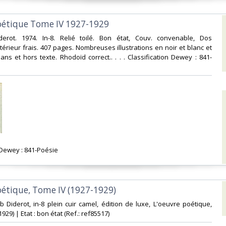
poétique Tome IV 1927-1929‎
iderot. 1974. In-8. Relié toilé. Bon état, Couv. convenable, Dos
ntérieur frais. 407 pages. Nombreuses illustrations en noir et blanc et
ans et hors texte. Rhodoïd correct.. . . . Classification Dewey : 841-
n Dewey : 841-Poésie‎
oétique, Tome IV (1927-1929)‎
ub Diderot, in-8 plein cuir camel, édition de luxe, L'oeuvre poétique,
29) | Etat : bon état (Ref.: ref85517)‎