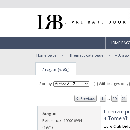
HOME PAG
Home page
Thematic catalogue
Arago
Aragon (2089)
Sort by
With images only
...
Previous
1
20
21
‎L'oeuvre 
‎Aragon‎
+ Tome VI:
Reference : 100056994
‎Livre Club Did
(1974)