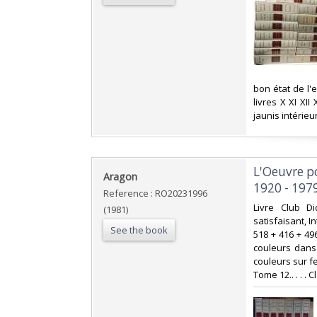
‎bon état de l
livres X XI XI
jaunis intérie
‎L'Oeuvre 
‎Aragon‎
1920 - 1979
Reference : RO20231996
‎Livre Club D
(1981)
satisfaisant, I
See the book
518 + 416 + 49
couleurs dans
couleurs sur f
Tome 12.. . . . 