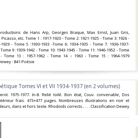
reproductions de Hans Arp, Georges Braque, Max Ernst, Juan Gris,
 Picasso, etc. Tome 1 : 1917-1920 - Tome 2: 1921-1925 - Tome 3: 1926 -
-1929 - Tome 5 :1930-1933 -Tome 6: 1934-1935 - Tome 7: 1936-1937-
 Tome 9 :1939-1942 - Tome 10: 1943-1945 - Tome 11: 1946-1952 - Tome
 - Tome 13 : 1957-1962 - Tome 14 -: 1963 - Tome 15 : 1964-1979
Dewey : 841-Poésie‎
oétique Tomes VI et VII 1934-1937 (en 2 volumes)‎
derot. 1975-1977. In-8. Relié toilé. Bon état, Couv. convenable, Dos
Intérieur frais. 473+477 pages. Nombreuses illustrations en noir et
leurs, dans et hors texte. Rhodoïds corrects.. . . . Classification Dewey