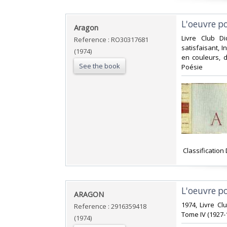
‎L'oeuvre 
‎Aragon‎
‎Livre Club D
Reference : RO30317681
satisfaisant, I
(1974)
en couleurs, d
See the book
Poésie‎
‎ Classificatio
‎L'oeuvre p
‎ARAGON‎
‎1974, Livre Cl
Reference : 2916359418
Tome IV (1927-19
(1974)