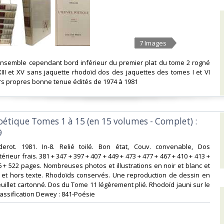
7 Images
'ensemble cependant bord inférieur du premier plat du tome 2 rogné
I XIII et XV sans jaquette rhodoïd dos des jaquettes des tomes I et VI
urs propres bonne tenue édités de 1974 à 1981‎
poétique Tomes 1 à 15 (en 15 volumes - Complet) :
‎
iderot. 1981. In-8. Relié toilé. Bon état, Couv. convenable, Dos
ntérieur frais. 381 + 347 + 397 + 407 + 449 + 473 + 477 + 467 + 410 + 413 +
6 + 522 pages. Nombreuses photos et illustrations en noir et blanc et
 et hors texte. Rhodoïds conservés. Une reproduction de dessin en
euillet cartonné. Dos du Tome 11 légèrement plié. Rhodoïd jauni sur le
Classification Dewey : 841-Poésie‎