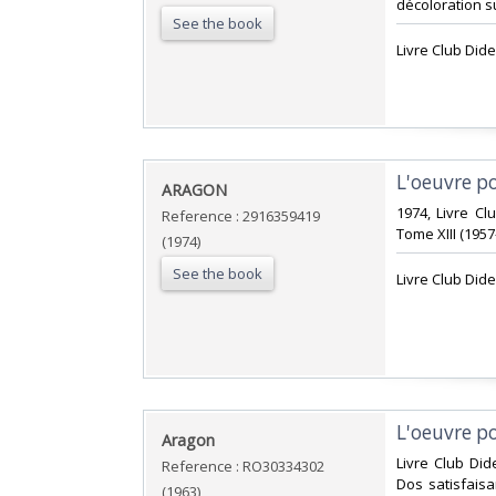
décoloration sur
See the book
‎Livre Club Dide
‎L'oeuvre p
‎ARAGON‎
‎1974, Livre Cl
Reference : 2916359419
Tome XIII (1957-
(1974)
See the book
‎Livre Club Dide
‎L'oeuvre p
‎Aragon‎
‎Livre Club Did
Reference : RO30334302
Dos satisfaisa
(1963)