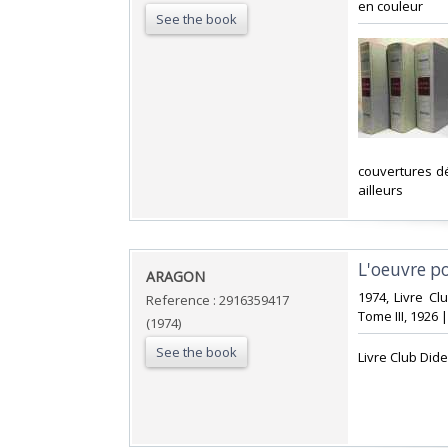
en couleur‎
See the book
‎couvertures d
ailleurs‎
‎L'oeuvre p
‎ARAGON‎
‎1974, Livre Cl
Reference : 2916359417
Tome III, 1926 |
(1974)
See the book
‎Livre Club Dide