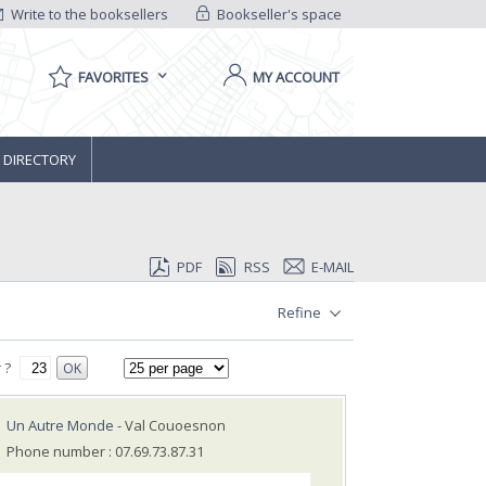
Write to the booksellers
Bookseller's space
FAVORITES
MY ACCOUNT
 DIRECTORY
PDF
RSS
E-MAIL
Refine
 ?
OK
Un Autre Monde
- Val Couoesnon
Phone number : 07.69.73.87.31