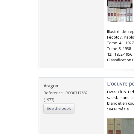
‎Illustré de 
Fédotov, Pablo
Tome 4 : 1927
Tome 8: 1938 -
12: 1952-1956
Classification 
‎L'oeuvre p
‎Aragon‎
‎Livre Club Di
Reference : RO30317682
satisfaisant, 
(1977)
blanc et en cou
See the book
: 841-Poésie‎