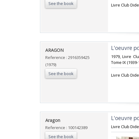
See the book
‎Livre Club Dide
‎L'oeuvre p
‎ARAGON‎
‎1979, Livre Cl
Reference : 2916359425
Tome IX (1939-19
(1979)
See the book
‎Livre Club Dide
‎L'oeuvre p
‎Aragon‎
‎Livre Club Did
Reference : 100142389
See the book