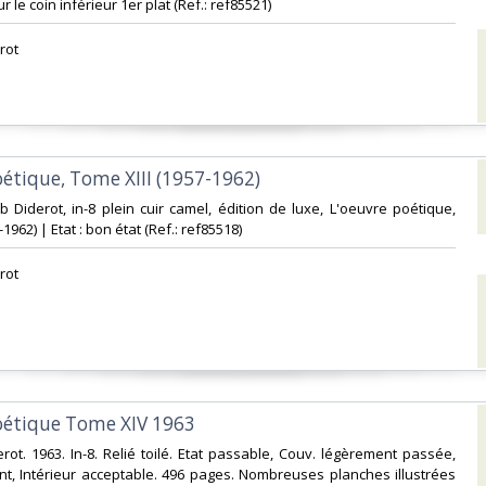
 le coin inférieur 1er plat (Ref.: ref85521)‎
rot‎
oétique, Tome XIII (1957-1962)‎
ub Diderot, in-8 plein cuir camel, édition de luxe, L'oeuvre poétique,
1962) | Etat : bon état (Ref.: ref85518)‎
rot‎
oétique Tome XIV 1963‎
erot. 1963. In-8. Relié toilé. Etat passable, Couv. légèrement passée,
nt, Intérieur acceptable. 496 pages. Nombreuses planches illustrées