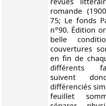
revues littéra
romande (1900-
75; Le fonds Pa
n°90. Édition or
belle conditi
couvertures so
en fin de chaq
différents f
suivent do
différenciés si
feuillet som
séparer phys