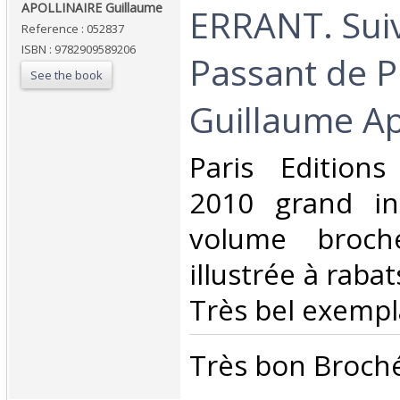
APOLLINAIRE Guillaume ‎
ERRANT. Suiv
Reference : 052837
ISBN : 9782909589206
Passant de P
See the book
Guillaume Apo
‎Paris Editions
2010 grand in
volume broché
illustrée à rabat
Très bel exempla
‎Très bon Broché