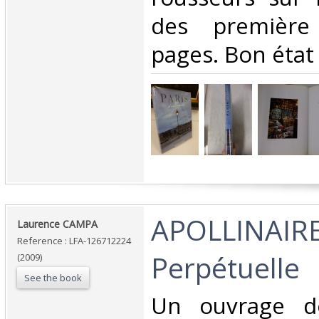
des première
pages. Bon état 
‎APOLLINAIRE 
‎Laurence CAMPA‎
Reference : LFA-126712224
Perpétuelle‎
(2009)
See the book
‎Un ouvrage d