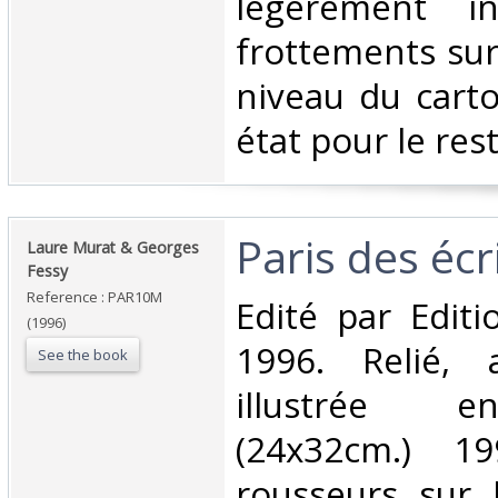
légèrement in
frottements sur
niveau du carto
état pour le reste
‎Paris des écr
‎Laure Murat & Georges
Fessy‎
Reference : PAR10M
‎Edité par Edit
(1996)
1996. Relié, 
See the book
illustrée e
(24x32cm.) 19
rousseurs sur 