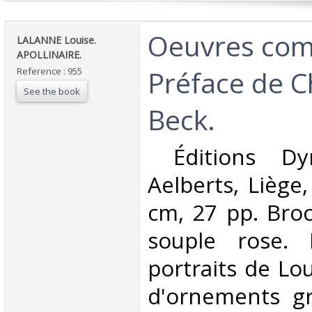
‎Oeuvres com
‎LALANNE Louise.
APOLLINAIRE. ‎
Préface de C
Reference : 955
See the book
Beck. ‎
‎ Éditions Dy
Aelberts, Liège
cm, 27 pp. Bro
souple rose. 
portraits de Lo
d'ornements gr