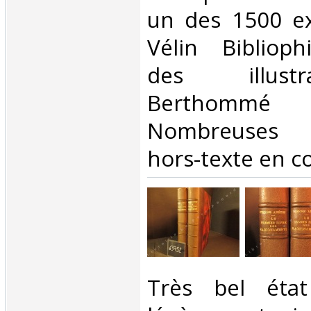
un des 1500 ex
Vélin Biblioph
des illust
Berthommé S
Nombreuses i
hors-texte en co
‎Très bel éta