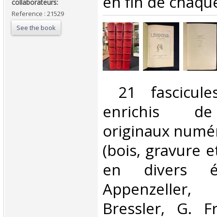
en fin de chaque
collaborateurs:‎
Reference : 21529
See the book
‎ 21 fascicule
enrichis d
originaux numér
(bois, gravure et
en divers é
Appenzeller,
Bressler, G. F