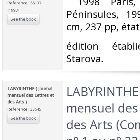
‎ 1998 Paris,
Reference : 66137
(1998)
Péninsules, 19
See the book
cm, 237 pp, état 
‎édition étab
Starova. ‎
‎LABYRINTHE.
‎LABYRINTHE ( Journal
mensuel des Lettres et
des Arts )‎
mensuel des 
Reference : 33645
See the book
des Arts (Com