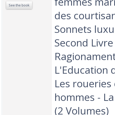
femmes marié
See the book
des courtisan
Sonnets luxu
Second Livre
Ragionamenti
L'Education d
Les roueries
hommes - La 
(2 Volumes)‎