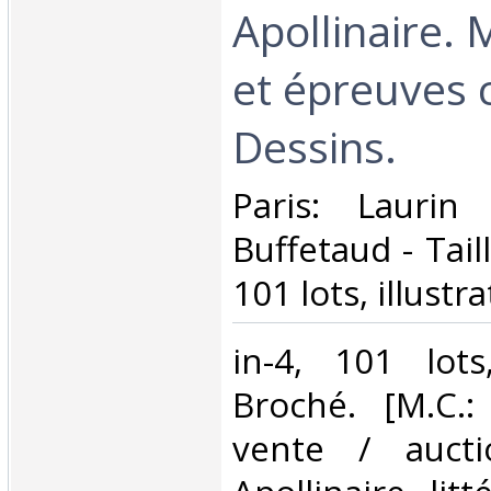
Apollinaire. 
et épreuves 
Dessins.‎
‎Paris: Laurin
Buffetaud - Tail
101 lots, illustr
‎in-4, 101 lots,
Broché. [M.C.:
vente / aucti