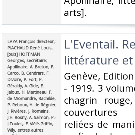
Apollinaire, lit
arts].‎
‎L'Eventail. 
‎LAYA François directeur.;
PIACHAUD René Louis,
[puis] HOFFMAN
littérature et 
Georges, secrétaire;
Apollinaire, A. Breton, F.
‎Genève, Editio
Carco, B. Cendrars, F.
Divoire, P. Fort, P.
- 1919. 3 volum
Géraldy, A. Gide, E.
Jaloux, H. Martineau, F.
chagrin rouge,
de Miomandre, Rachilde,
P. Reboux, H. de Régnier,
couvertures
J. Rivières, J. Romains,
J.H. Rosny, A. Salmon, P.-
reliées de man
J.Toulet,. F. Viélé-Griffin,
Wily, entres autres