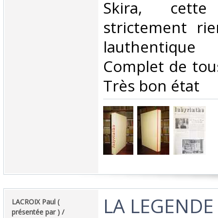
Skira, cett
strictement ri
lauthentique
Complet de tou
Très bon état‎
‎LA LEGENDE
‎LACROIX Paul (
présentée par ) /