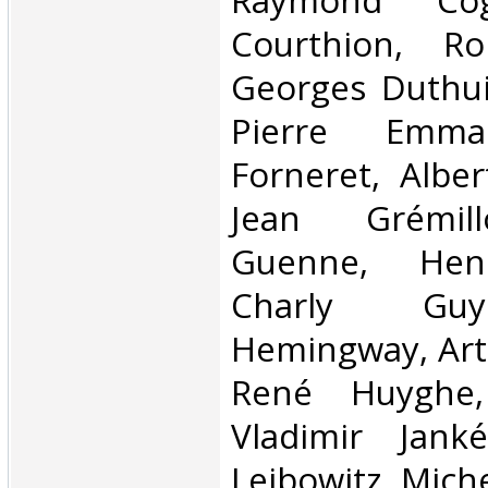
Raymond Cogn
Courthion, Ro
Georges Duthuit
Pierre Emman
Forneret, Alber
Jean Grémill
Guenne, Henr
Charly Guy
Hemingway, Art
René Huyghe,
Vladimir Janké
Leibowitz, Miche