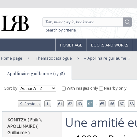
Search by criteria
HOME PAGE
BOOKS AND WORKS
Home page
Thematic catalogue
Apollinaire guillaume
Apollinaire guillaume (1738)
Sort by
With images only
Nearby only
...
...
64
Previous
1
61
62
63
65
66
67
68
‎Une amitié 
‎KONITZA ( Faïk ),
APOLLINAIRE (
Guillaume ) ‎