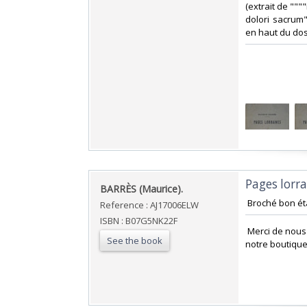
(extrait de """
dolori sacrum
en haut du dos 
‎Pages lorr
‎BARRÈS (Maurice). ‎
‎ Broché bon ét
Reference : AJ17006ELW
ISBN : B07G5NK22F
‎ Merci de nou
See the book
notre boutique