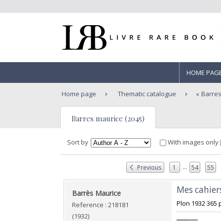
HOME PAG
Home page
Thematic catalogue
Barre
Barres maurice (2045)
Sort by
With images only
...
Previous
1
54
55
‎Mes cahier
‎Barrès Maurice‎
‎Plon 1932 365 
Reference : 218181
(1932)