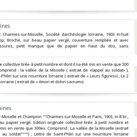
ines‎
t Charmes-sur-Moselle, Société darchéologie lorraine, 1903 In-huit
 pp, Broché, sur beau papier vergé, couverture rempliée et avec
issures, petit manque que de papier en haut du dos, sans
ale collective tirée à petit nombre et dont il na été mis en vente que 300
mprend : la vallée de la Moselle ( extrait de «lappel au soldat» ),
-Philin sur une nourriture lorraine ( extrait de « Leurs figures») , Le 2
raine ( extrait de « Amori et dolori sacrum»). ‎
ines‎
r-Moselle et Champion ""Charmes-sur-Moselle et Paris, 1903, in-8 br.,
u papier vergé. Edition originale collective tirée à petit nombre et
é mis en vente que 300ex. Comprend : La vallée de la Moselle (extrait
 au soldat"""") ; Lettre de Saint-Phlin sur une nourriture lorraine