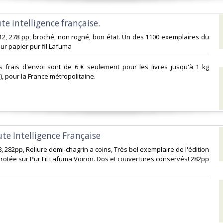
te intelligence française.‎
in-12, 278 pp, broché, non rogné, bon état. Un des 1100 exemplaires du
sur papier pur fil Lafuma‎
s frais d'envoi sont de 6 € seulement pour les livres jusqu'à 1 kg
i), pour la France métropolitaine.‎
ute Intelligence Française‎
n-8, 282pp, Reliure demi-chagrin a coins, Très bel exemplaire de l'édition
rotée sur Pur Fil Lafuma Voiron. Dos et couvertures conservés! 282pp