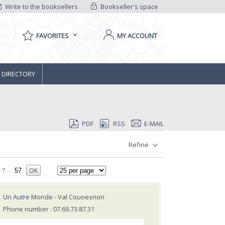
Write to the booksellers
Bookseller's space
FAVORITES
MY ACCOUNT
 DIRECTORY
PDF
RSS
E-MAIL
Refine
 ?
OK
Un Autre Monde
- Val Couoesnon
Phone number : 07.69.73.87.31