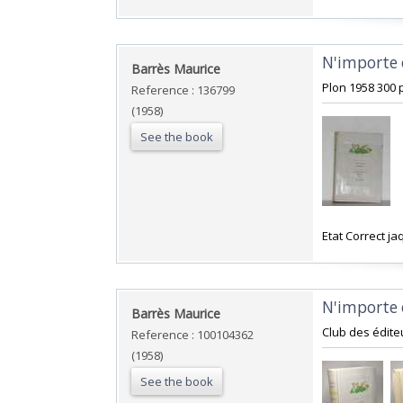
‎N'importe
‎Barrès Maurice‎
‎Plon 1958 300 
Reference : 136799
(1958)
See the book
‎Etat Correct 
‎N'importe
‎Barrès Maurice‎
‎Club des édite
Reference : 100104362
(1958)
See the book