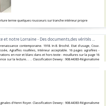
erture ternie quelques rousseurs sur tranche intérieur propre‎
ce et notre Lorraine - Des documents,des vérités ...‎
a renaissance contemporaine. 1918. In-8. Broché. Etat d'usage, Couv.
sée, Agraffes rouillées, Intérieur acceptable. 16 pages agrafées -
rations en noir et blanc dans et hors texte - mouillures sur la page 16
e sur la lecture.. . . . Classification Dewey : 908.44383-Régionalisme
originales d'Henri Royer. Classification Dewey : 908.44383-Régionalisme