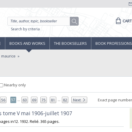
CART
Search by criteria
E
BOOKS AND WORKS
THE BOOKSELLERS
BOOK PROFESSIONS
s maurice
Nearby only
...
...
57
Exact page number
56
63
69
75
81
82
Next
s tome V mai 1906-juillet 1907‎
pages in12. 1932. Relié. 365 pages.‎