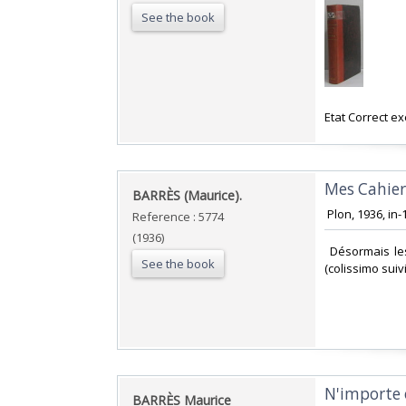
See the book
‎Etat Correct e
‎Mes Cahier
‎BARRÈS (Maurice).‎
‎ Plon, 1936, in
Reference : 5774
(1936)
‎ Désormais le
See the book
(colissimo suiv
‎N'importe
‎BARRÈS Maurice ‎