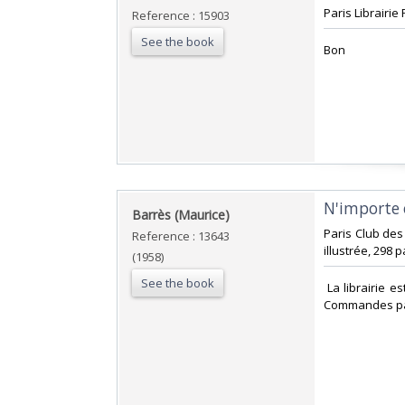
‎Paris Librairi
Reference : 15903
See the book
‎Bon ‎
‎N'importe 
‎Barrès (Maurice)‎
‎Paris Club des
Reference : 13643
illustrée, 298 p
(1958)
See the book
‎ La librairie
Commandes par 