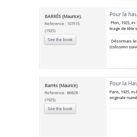
‎Pour la hau
‎BARRÈS (Maurice).‎
‎ Plon, 1925, 
Reference : 107515
tirage de tête 
(1925)
See the book
‎ Désormais le
(colissimo suiv
‎Pour la Ha
‎Barrès (Maurice)‎
‎Paris, 1925, i
Reference : 86828
originale numé
(1925)
See the book