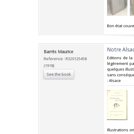
‎Bon état couv
‎Notre Alsa
‎Barrès Maurice‎
‎Editions de l
Reference : R320125458
légèrement pas
(1918)
quelques illust
See the book
sans conséquenc
: Alsace‎
‎Illustrations 