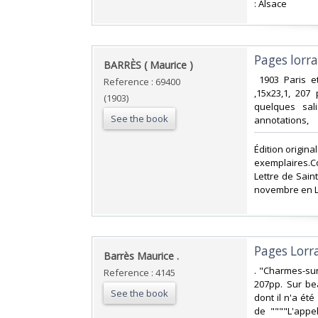
: Alsace‎
‎Pages lorra
‎BARRÈS ( Maurice ) ‎
‎ 1903 Paris e
Reference : 69400
,15x23,1, 207
(1903)
quelques sal
See the book
annotations, ‎
‎Édition origin
exemplaires.Co
Lettre de Saint
novembre en Lor
‎Pages Lorra
‎Barrès Maurice .‎
‎. "Charmes-su
Reference : 4145
207pp. Sur bea
See the book
dont il n'a ét
de """"L'appel