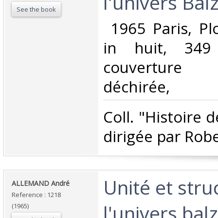
l'univers Balz
See the book
‎ 1965 Paris, Pl
in huit, 349
couverture 
déchirée, ‎
‎Coll. "Histoire 
dirigée par Robe
‎Unité et str
‎ALLEMAND André‎
Reference : 1218
l'univers balz
(1965)