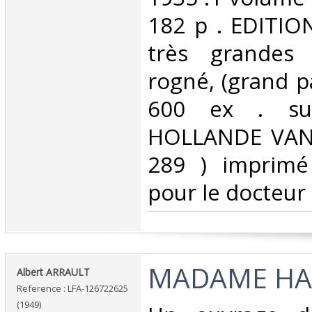
182 p . EDITIO
très grandes
rogné, (grand p
600 ex . su
HOLLANDE VAN 
289 ) imprimé
pour le docteur G
‎MADAME HA
‎Albert ARRAULT‎
Reference : LFA-126722625
(1949)