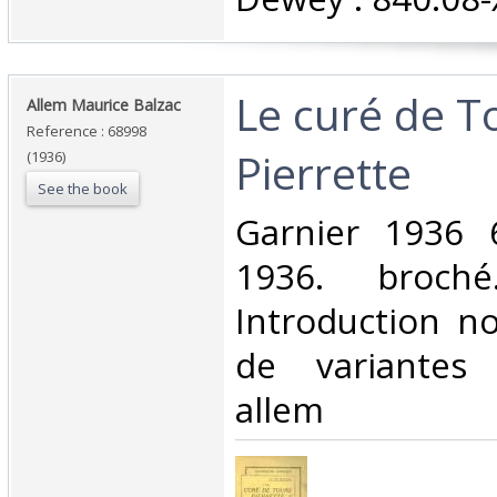
‎Le curé de T
‎Allem Maurice Balzac‎
Reference : 68998
Pierrette‎
(1936)
See the book
‎Garnier 1936 
1936. broch
Introduction no
de variantes
allem‎