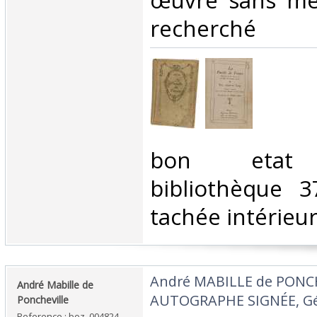
œuvre sans men
recherché‎
‎bon etat 
bibliothèque 3
tachée intérieur
‎André MABILLE de PONC
‎André Mabille de
AUTOGRAPHE SIGNÉE, Gén
Poncheville‎
Reference : boz_004824