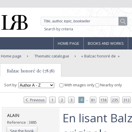
Search by criteria
HOME PAGE
BOOKS AND WORKS
Home page
Thematic catalogue
Balzac honoré de
Balzac honoré de (7838)
Sort by
With images only
Nearby only
...
4
Previous
1
2
3
81
158
235
312
‎En lisant Bal
‎ALAIN‎
Reference : 3885
See the book