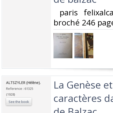
‎ paris felixa
broché 246 page
‎La Genèse et
‎ALTSZYLER (Hélène).‎
Reference : 61325
caractères d
(1928)
See the book
de Balzac.‎