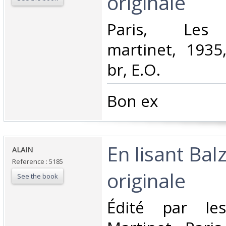
originale‎
‎Paris, Les 
martinet, 1935
br, E.O.‎
‎Bon ex‎
‎En lisant Bal
‎ALAIN‎
Reference : 5185
originale ‎
See the book
‎Édité par les