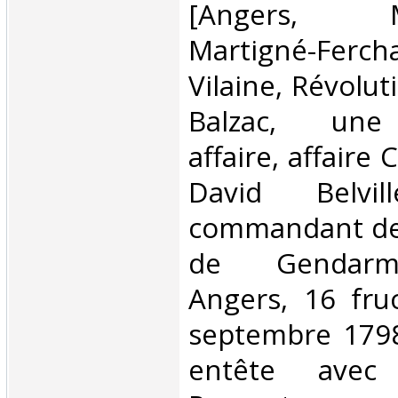
‎[Angers, Mai
Martigné-Ferch
Vilaine, Révolu
Balzac, une
affaire, affaire
David Belvill
commandant de
de Gendarmer
Angers, 16 fru
septembre 1798]
entête avec