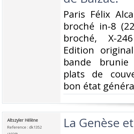
‎Paris Félix Al
broché in-8 (2
broché, X-246
Edition origina
bande brunie
plats de couve
bon état général
‎La Genèse et
‎Altszyler Hélène‎
Reference : dk1352