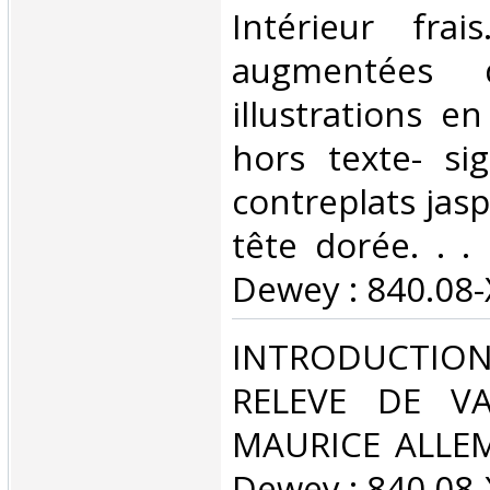
Intérieur fra
augmentées 
illustrations e
hors texte- si
contreplats jas
tête dorée. . . 
Dewey : 840.08-X
‎INTRODUCTIO
RELEVE DE VA
MAURICE ALLEM 
Dewey : 840.08-X