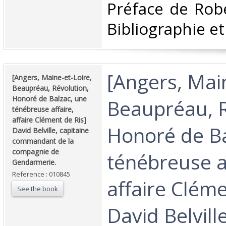
‎Préface de Rob
Bibliographie et
‎[Angers, Mai
‎[Angers, Maine-et-Loire,
Beaupréau, Révolution,
Honoré de Balzac, une
Beaupréau, R
ténébreuse affaire,
affaire Clément de Ris]
Honoré de Ba
David Belville, capitaine
commandant de la
compagnie de
ténébreuse af
Gendarmerie.‎
Reference : 010845
affaire Cléme
See the book
David Belvill