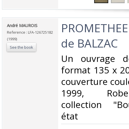
‎PROMETHEE 
‎André MAUROIS‎
Reference : LFA-126725182
de BALZAC‎
(1999)
See the book
‎Un ouvrage d
format 135 x 2
couverture coul
1999, Rober
collection "B
état‎