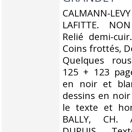
‎CALMANN-LE
LAFITTE. NON
Relié demi-cuir
Coins frottés, D
Quelques rous
125 + 123 page
en noir et bl
dessins en noir
le texte et ho
BALLY, CH. 
DUPUIS. Tex