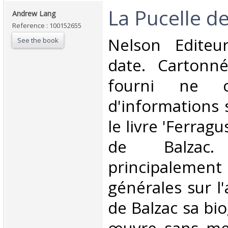
‎La Pucelle d
‎Andrew Lang‎
Reference : 100152655
‎Nelson Editeu
See the book
date. Cartonn
fourni ne c
d'informations 
le livre 'Ferragu
de Balzac.
principaleme
générales sur l
de Balzac sa bi