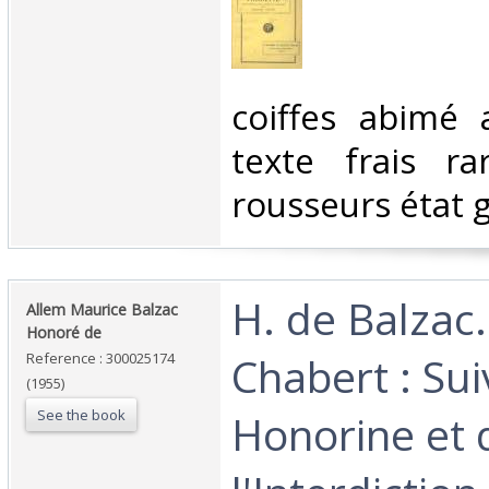
‎coiffes abimé 
texte frais ra
rousseurs état 
‎H. de Balzac
‎Allem Maurice Balzac
Honoré de‎
Chabert : Sui
Reference : 300025174
(1955)
See the book
Honorine et 