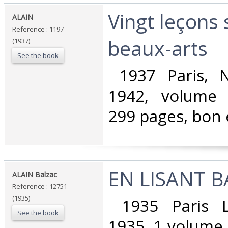
‎Vingt leçons 
‎ALAIN‎
Reference : 1197
beaux-arts‎
(1937)
See the book
‎ 1937 Paris, 
1942, volume 
299 pages, bon é
‎EN LISANT B
‎ALAIN Balzac‎
Reference : 12751
(1935)
‎ 1935 Paris 
See the book
1935 .1 volume 