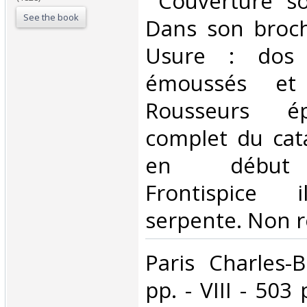
‎ Couverture so
See the book
Dans son broch
Usure : dos 
émoussés et 
Rousseurs ép
complet du cat
en début 
Frontispice i
serpente. Non ro
‎Paris Charles
pp. - VIII - 503