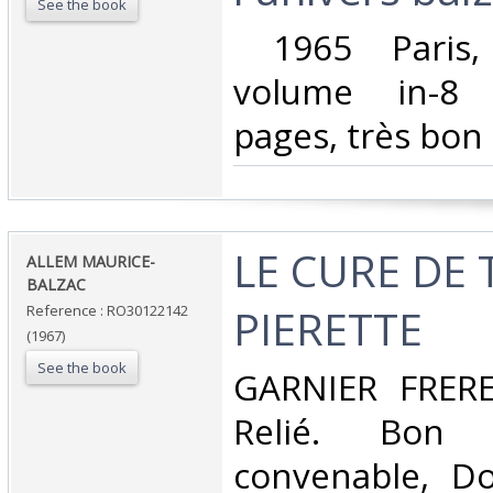
See the book
‎ 1965 Paris,
volume in-8 
pages, très bon 
‎LE CURE DE
‎ALLEM MAURICE-
BALZAC‎
PIERETTE‎
Reference : RO30122142
(1967)
See the book
‎GARNIER FRERE
Relié. Bon 
convenable, Dos