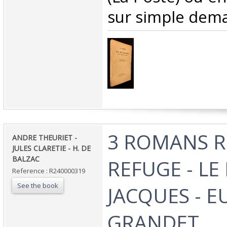
sur simple dema
‎3 ROMANS R
‎ANDRE THEURIET -
JULES CLARETIE - H. DE
BALZAC‎
REFUGE - LE 
Reference : R240000319
See the book
JACQUES - E
GRANDET‎