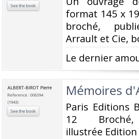
‎Un ouvrage d
See the book
format 145 x 19
broché, publ
Arrault et Cie, b
‎Le dernier amou
‎Mémoires d'
‎ALBERT-BIROT Pierre‎
Reference : 006394
(1943)
‎Paris Editions 
See the book
12 Broché, 
illustrée Edition 