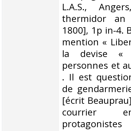
L.A.S., Anger
thermidor an 
1800], 1p in-4. 
mention « Liber
la devise « 
personnes et au
. Il est questio
de gendarmeri
[écrit Beauprau
courrier 
protagoniste