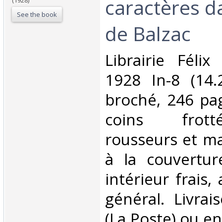
caractères d
(1928)
See the book
de Balzac‎
‎Librairie Féli
1928 In-8 (14.
broché, 246 pag
coins frott
rousseurs et m
à la couverture
intérieur frais,
général. Livrai
(La Poste) ou e