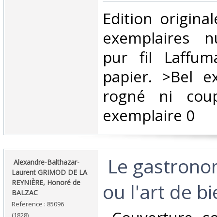
‎Edition origin
exemplaires n
pur fil Laffum
papier. >Bel e
rogné ni cou
exemplaire 0‎
‎ Le gastrono
‎ Alexandre-Balthazar-
Laurent GRIMOD DE LA
REYNIÈRE, Honoré de
ou l'art de bi
BALZAC ‎
Reference : 85096
(1828)