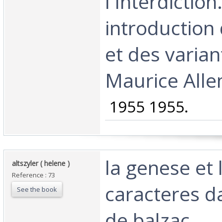
l'Interdictio
introduction
et des varian
Maurice Alle
‎ 1955 1955.‎
‎la genese et
‎altszyler ( helene )‎
Reference : 73
caracteres d
See the book
de balzac‎