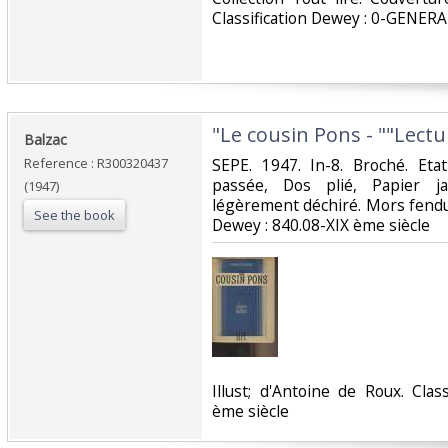
Classification Dewey : 0-GENERA
‎"Le cousin Pons - ""Lectur
‎Balzac‎
Reference : R300320437
‎SEPE. 1947. In-8. Broché. Et
passée, Dos plié, Papier j
(1947)
légèrement déchiré. Mors fendus en
See the book
Dewey : 840.08-XIX ème siècle‎
‎Illust; d'Antoine de Roux. Cla
ème siècle‎