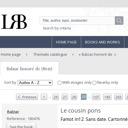
Search by criteria
HOME PAGE
BOOKS AND WORKS
Home page
Thematic catalogue
Balzac honoré de
Balzac honoré de (8615)
Sort by
With images only
Nearby only
...
...
29
Previous
1
26
27
28
107
185
263
‎Le cousin pons‎
‎Balzac‎
Reference : 183476
‎Famot in12. Sans date. Cartonné.
See the book