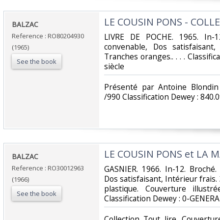
‎LE COUSIN PONS - COLLE
‎BALZAC‎
Reference : RO80204930
‎LIVRE DE POCHE. 1965. In-1
convenable, Dos satisfaisant,
(1965)
Tranches oranges.. . . . Classif
See the book
siècle‎
‎Présenté par Antoine Blond
/990 Classification Dewey : 840.
‎LE COUSIN PONS et LA 
‎BALZAC‎
Reference : RO30012963
‎GASNIER. 1966. In-12. Broché.
Dos satisfaisant, Intérieur frais
(1966)
plastique. Couverture illust
See the book
Classification Dewey : 0-GENERA
‎Collection Tout lire. Couvertu