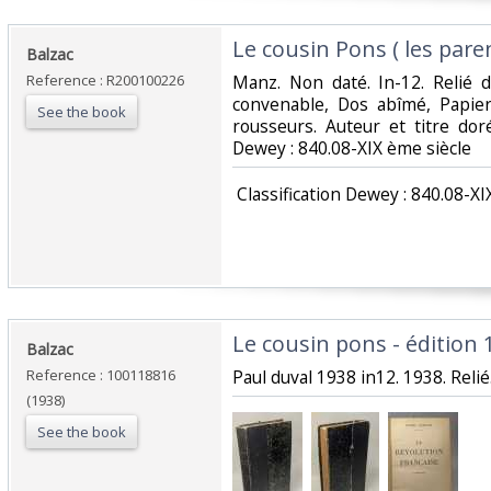
‎Le cousin Pons ( les pare
‎Balzac‎
Reference : R200100226
‎Manz. Non daté. In-12. Relié d
convenable, Dos abîmé, Papier
See the book
rousseurs. Auteur et titre dorés
Dewey : 840.08-XIX ème siècle‎
‎ Classification Dewey : 840.08-XI
‎Le cousin pons - édition 
‎Balzac‎
Reference : 100118816
‎Paul duval 1938 in12. 1938. Relié.
(1938)
See the book