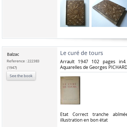
‎Le curé de tours‎
‎Balzac‎
Reference : 222383
‎Arrault 1947 102 pages in4
Aquarelles de Georges PICHARD
(1947)
See the book
‎Etat Correct tranche abîm
illustration en bon état‎