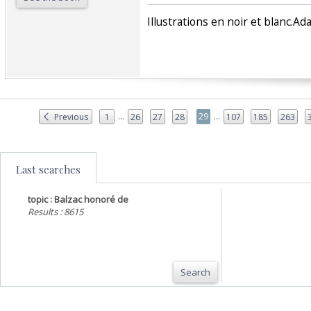
‎Illustrations en noir et blanc.Ad
...
...
29
Previous
1
26
27
28
107
185
263
Last searches
topic : Balzac honoré de
Results : 8615
Search