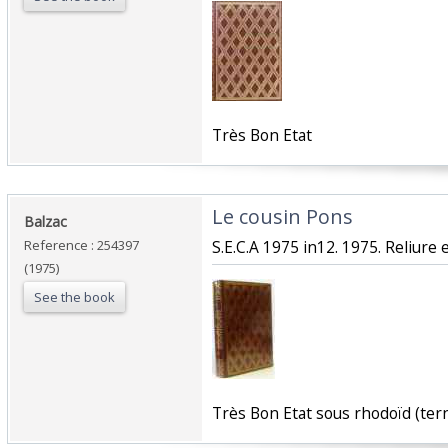
‎Très Bon Etat‎
‎Le cousin Pons‎
‎Balzac‎
Reference : 254397
‎S.E.C.A 1975 in12. 1975. Reliure
(1975)
See the book
‎Très Bon Etat sous rhodoïd (terni