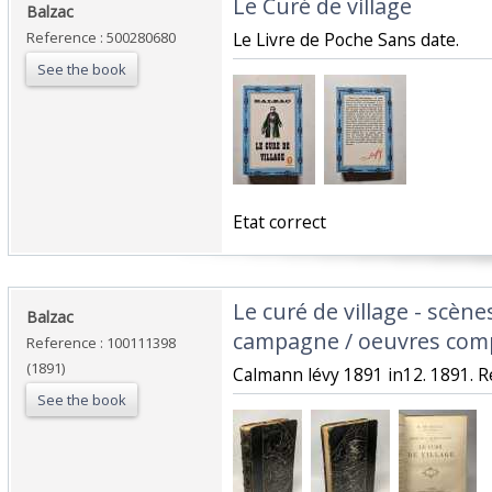
‎Le Curé de village‎
‎Balzac‎
Reference : 500280680
‎Le Livre de Poche Sans date.‎
See the book
‎Etat correct‎
‎Le curé de village - scène
‎Balzac‎
campagne / oeuvres compl
Reference : 100111398
(1891)
‎Calmann lévy 1891 in12. 1891. Rel
See the book