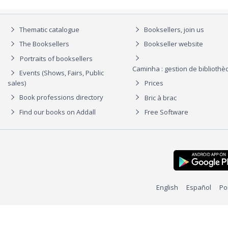
Thematic catalogue
Booksellers, join us
The Booksellers
Bookseller website
Portraits of booksellers
Caminha : gestion de biblioth
Events (Shows, Fairs, Public
sales)
Prices
Book professions directory
Bric à brac
Find our books on Addall
Free Software
English
Español
Po