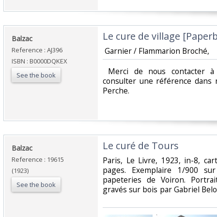
‎Le cure de village [Paperb
‎Balzac ‎
Reference : AJ396
‎ Garnier / Flammarion Broché, ‎
ISBN : B0000DQKEX
‎ Merci de nous contacter à 
See the book
consulter une référence dans 
Perche.‎
‎Le curé de Tours‎
‎Balzac‎
Reference : 19615
‎Paris, Le Livre, 1923, in-8, ca
pages. Exemplaire 1/900 sur
(1923)
papeteries de Voiron. Portra
See the book
gravés sur bois par Gabriel Belo