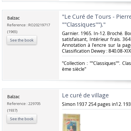
‎"Le Curé de Tours - Pierre
‎Balzac‎
""Classiques"")."‎
Reference : RO20219717
(1965)
‎Garnier. 1965. In-12. Broché. B
satisfaisant, Intérieur frais. 36
See the book
Annotation à l'encre sur la page
Classification Dewey : 840.08-XIX
‎"Collection : ""Classiques"". Cl
ème siècle"‎
‎Le curé de village‎
‎Balzac‎
Reference : 229705
‎Simon 1937 254 pages in12. 1937
(1937)
See the book