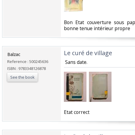
‎Bon Etat couverture sous pa
bonne tenue intérieur propre‎
‎Le curé de village‎
‎Balzac‎
Reference : 500245636
‎ Sans date.‎
ISBN : 9783348126878
See the book
‎Etat correct‎