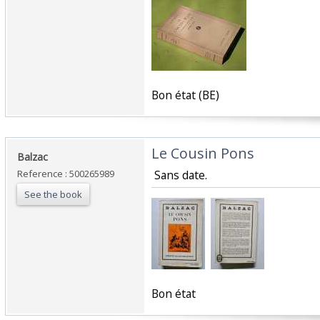
‎Bon état (BE)‎
‎Le Cousin Pons‎
‎Balzac‎
Reference : 500265989
‎ Sans date.‎
See the book
‎Bon état‎