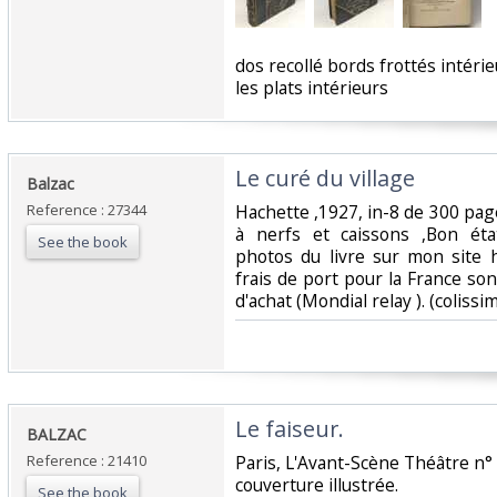
‎dos recollé bords frottés intéri
les plats intérieurs‎
‎Le curé du village‎
‎Balzac‎
Reference : 27344
‎Hachette ,1927, in-8 de 300 pa
à nerfs et caissons ,Bon éta
See the book
photos du livre sur mon site ht
frais de port pour la France son
d'achat (Mondial relay ). (colissimo
‎Le faiseur.‎
‎BALZAC‎
Reference : 21410
‎Paris, L'Avant-Scène Théâtre n° 
couverture illustrée.‎
See the book