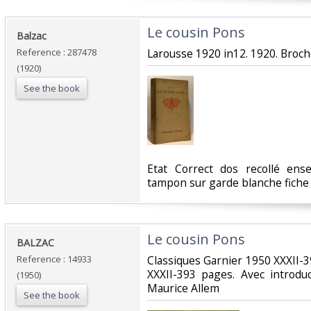
‎Le cousin Pons‎
‎Balzac‎
Reference : 287478
‎Larousse 1920 in12. 1920. Broché
(1920)
See the book
‎Etat Correct dos recollé ens
tampon sur garde blanche fiche 
‎Le cousin Pons‎
‎BALZAC‎
Reference : 14933
‎Classiques Garnier 1950 XXXII-
XXXII-393 pages. Avec introdu
(1950)
Maurice Allem‎
See the book