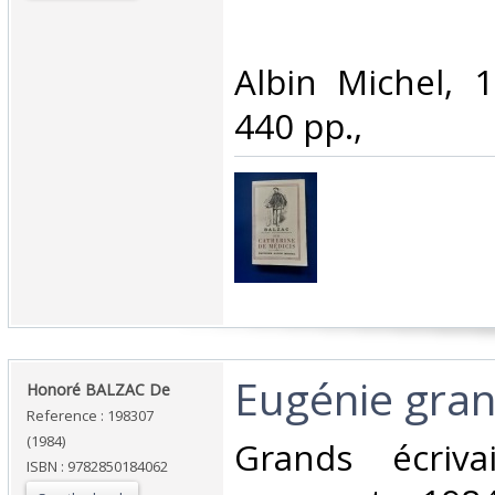
‎Albin Michel, 
440 pp., ‎
‎Eugénie gran
‎Honoré BALZAC De‎
Reference : 198307
(1984)
‎Grands écriv
ISBN : 9782850184062