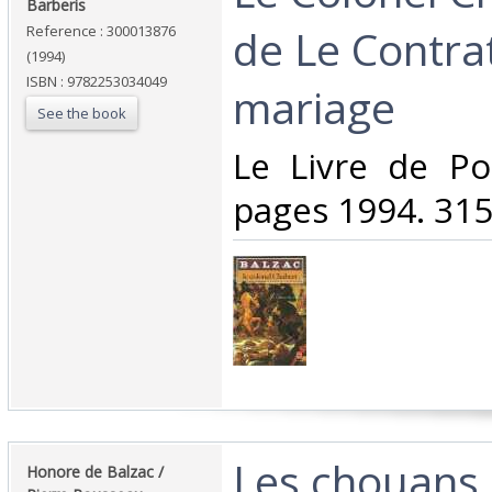
Barberis‎
de Le Contra
Reference : 300013876
(1994)
ISBN : 9782253034049
mariage‎
See the book
‎Le Livre de P
pages 1994. 315
‎Les chouans
‎Honore de Balzac /