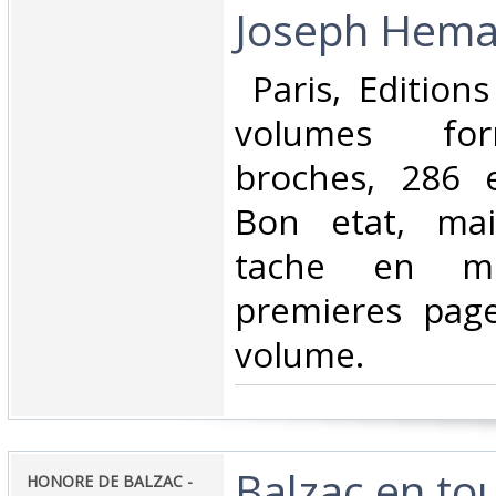
Joseph Hema
‎ Paris, Edition
volumes for
broches, 286 
Bon etat, mai
tache en mi
premieres pag
volume.‎
‎Balzac en to
‎HONORE DE BALZAC -