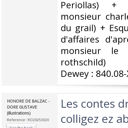
Periollas) + 
monsieur charl
du grail) + Es
d'affaires d'ap
monsieur le 
rothschild) C
Dewey : 840.08-X
‎Les contes d
‎HONORE DE BALZAC -
DORE GUSTAVE
(illustrations)‎
colligez ez 
Reference : RO20253020