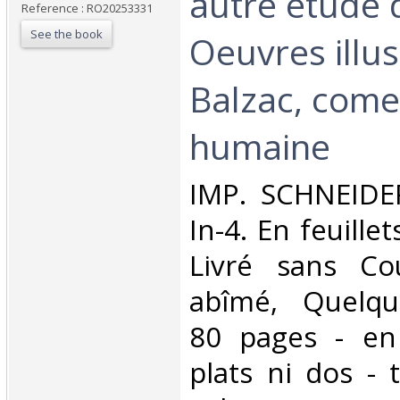
autre etude 
Reference : RO20253331
See the book
Oeuvres illu
Balzac, come
humaine‎
‎IMP. SCHNEID
In-4. En feuillet
Livré sans Co
abîmé, Quelqu
80 pages - en 
plats ni dos - 