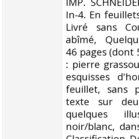
‎IMP. SCHNEID
In-4. En feuillet
Livré sans Co
abîmé, Quelqu
46 pages (dont 
: pierre grasso
esquisses d'ho
feuillet, sans 
texte sur deu
quelques illu
noir/blanc, dans
Classification 