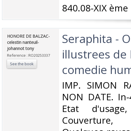
840.08-XIX ème s
‎Seraphita - 
‎HONORE DE BALZAC-
celestin nanteuil-
johannot tony‎
illustrees de
Reference : RO20253337
See the book
comedie hum
‎IMP. SIMON R
NON DATE. In-4.
Etat d'usage
Couverture,