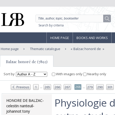
Search by criteria
HOME PAGE
BOOKS AND WORKS
Home page
Thematic catalogue
Balzac honoré de
Balzac honoré de (7892)
Sort by
With images only
Nearby only
...
...
268
Previous
1
265
266
267
279
290
301
‎Physiologie 
‎HONORE DE BALZAC-
celestin nanteuil-
johannot tony‎