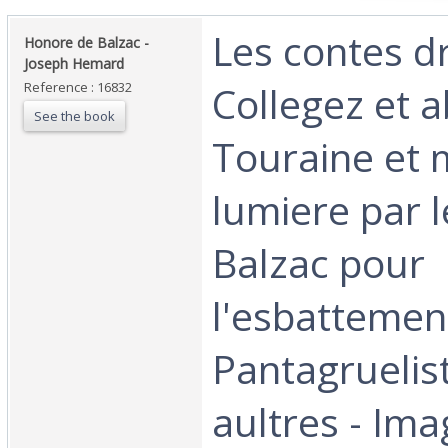
‎Les contes d
‎Honore de Balzac -
Joseph Hemard‎
Collegez et 
Reference : 16832
See the book
Touraine et 
lumiere par l
Balzac pour
l'esbattemen
Pantagruelis
aultres - Ima