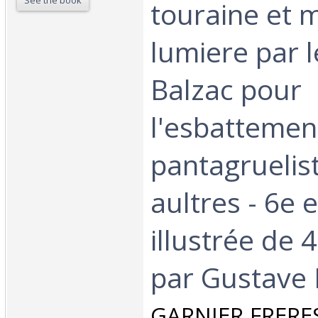
See the book
touraine et 
lumiere par l
Balzac pour
l'esbattemen
pantagruelis
aultres - 6e 
illustrée de 
par Gustave 
‎GARNIER FRERES