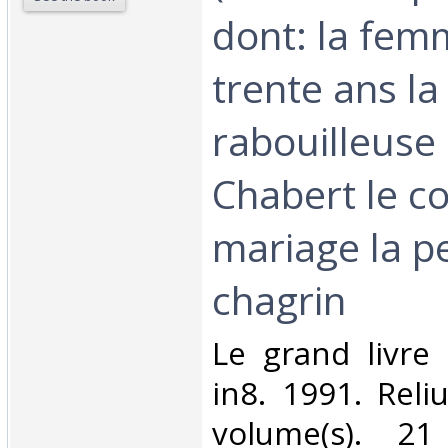
dont: la fem
trente ans la
rabouilleuse 
Chabert le c
mariage la p
chagrin‎
‎Le grand livr
in8. 1991. Reli
volume(s). 2