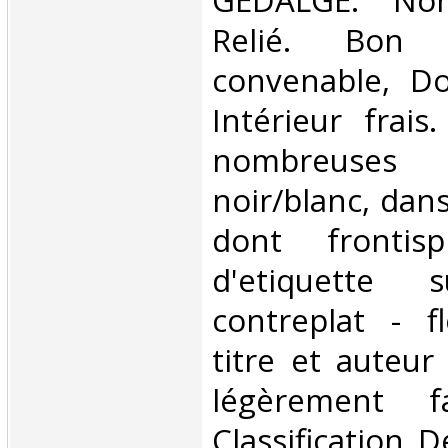
‎GEDALGE. Non
Relié. Bon 
convenable, Dos
Intérieur frai
nombreuses i
noir/blanc, dans
dont frontis
d'etiquette
contreplat - fl
titre et auteur
légèrement 
Classification 