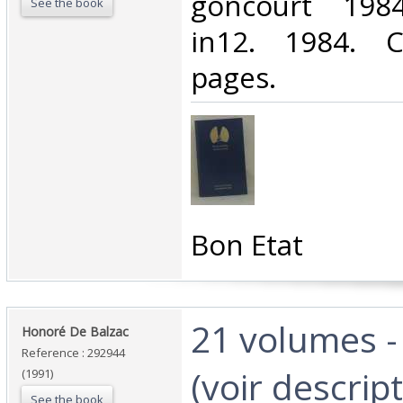
goncourt 198
See the book
in12. 1984. C
pages.‎
‎Bon Etat‎
‎21 volumes 
‎Honoré De Balzac‎
Reference : 292944
(voir descrip
(1991)
See the book