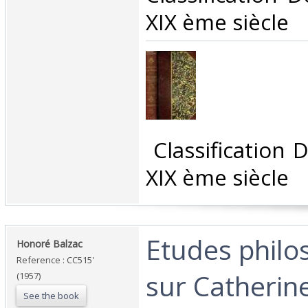
XIX ème siècle‎
‎ Classification
XIX ème siècle‎
‎Etudes phil
‎Honoré Balzac ‎
Reference : CC515'
sur Catherin
(1957)
See the book