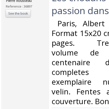
Pierre Rousseau ‎
passion dans 
Reference : 36897
See the book
‎ Paris, Albert
Format 15x20 c
pages. Trent
volume de l
centenaire 
completes 
exemplaire n
velin. Fentes
couverture. Bon 