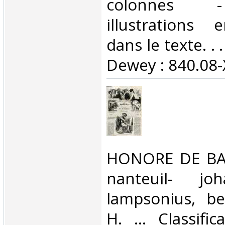
colonnes 
illustrations 
dans le texte. . .
Dewey : 840.08-X
‎HONORE DE BAL
nanteuil- jo
lampsonius, be
H. ... Classifi