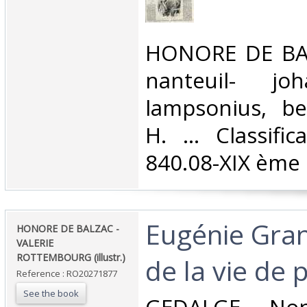
‎HONORE DE BAL
nanteuil- jo
lampsonius, be
H. ... Classifi
840.08-XIX ème s
‎Eugénie Gra
‎HONORE DE BALZAC -
VALERIE
ROTTEMBOURG (illustr.)‎
de la vie de p
Reference : RO20271877
See the book