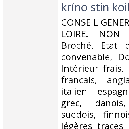
kríno stin koi
‎CONSEIL GENER
LOIRE. NON D
Broché. Etat d
convenable, Dos
Intérieur frais
francais, angl
italien espagn
grec, danois,
suedois, finno
légères traces