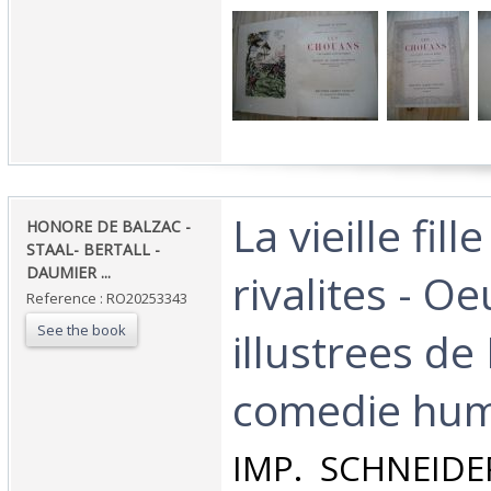
‎La vieille fille
‎HONORE DE BALZAC -
STAAL- BERTALL -
DAUMIER ...‎
rivalites - O
Reference : RO20253343
See the book
illustrees de
comedie hum
‎IMP. SCHNEID