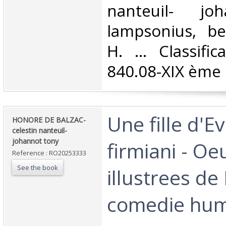
nanteuil- jo
lampsonius, be
H. ... Classifi
840.08-XIX ème s
‎Une fille d'
‎HONORE DE BALZAC-
celestin nanteuil-
johannot tony‎
firmiani - Oe
Reference : RO20253333
See the book
illustrees de
comedie hum