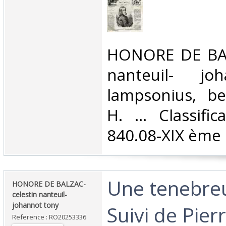
‎HONORE DE BAL
nanteuil- jo
lampsonius, be
H. ... Classifi
840.08-XIX ème s
‎Une tenebreu
‎HONORE DE BALZAC-
celestin nanteuil-
johannot tony‎
Suivi de Pier
Reference : RO20253336