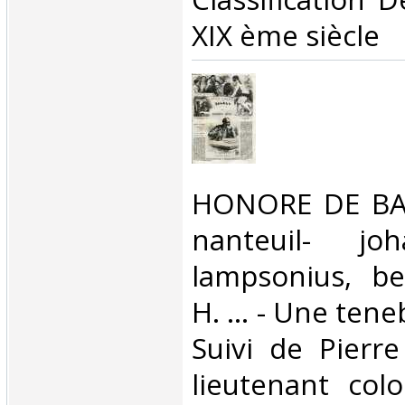
XIX ème siècle‎
‎HONORE DE BAL
nanteuil- jo
lampsonius, be
H. ... - Une tene
Suivi de Pierr
lieutenant colon