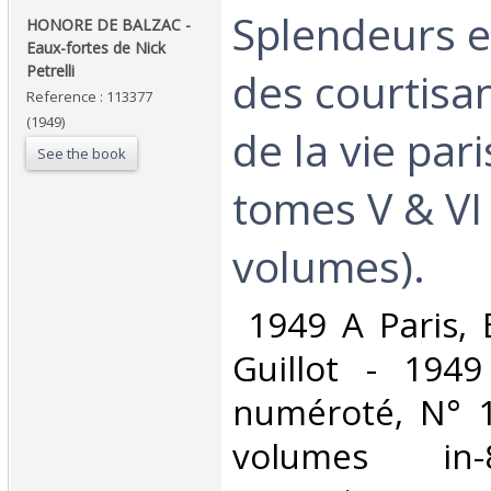
‎Splendeurs 
‎HONORE DE BALZAC -
Eaux-fortes de Nick
Petrelli‎
des courtisa
Reference : 113377
(1949)
de la vie par
See the book
tomes V & VI
volumes).‎
‎ 1949 A Paris, 
Guillot - 1949
numéroté, N° 1
volumes in-