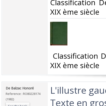
Classification 
XIX ème siècle‎
‎ Classification
XIX ème siècle‎
‎L'illustre ga
‎De Balzac Honoré‎
Reference : RO80228174
Texte en gro
(1982)