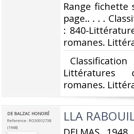
Range fichette 
page.. . . . Clas
: 840-Littératu
romanes. Littéra
‎ Classificatio
Littératures
romanes. Littéra
‎LLA RABOUIL
‎DE BALZAC HONORÉ‎
Reference : RO30012738
(1948)
‎DELMAS. 1948. 