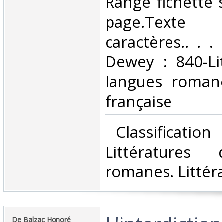
Range fichette 
page.Text
caractères.. . . 
Dewey : 840-Li
langues romane
française‎
‎ Classificatio
Littératures
romanes. Littéra
‎De Balzac Honoré‎