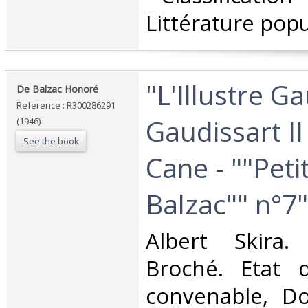
Littérature popu
‎"L'Illustre G
‎De Balzac Honoré‎
Reference : R300286291
Gaudissart II
(1946)
See the book
Cane - ""Peti
Balzac"" n°7"‎
‎Albert Skira.
Broché. Etat d
convenable, Dos