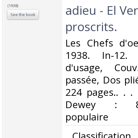
adieu - El Ve
(1938)
See the book
proscrits.‎
‎Les Chefs d'oe
1938. In-12. 
d'usage, Couv
passée, Dos plié
224 pages.. . . 
Dewey : 843-
populaire‎
‎ Classificatio