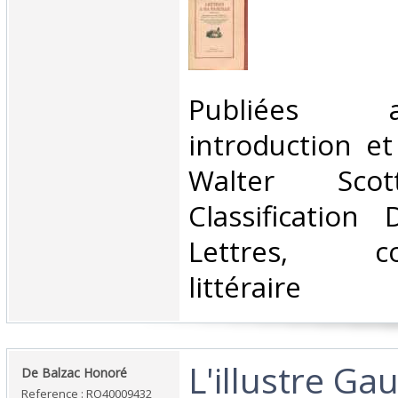
‎Publiées
introduction e
Walter Scot
Classification
Lettres, cor
littéraire‎
‎L'illustre Ga
‎De Balzac Honoré‎
Reference : RO40009432