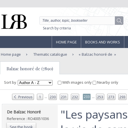
Search by criteria
HOME PAGE
BOOKS AND WORKS
Home page
Thematic catalogue
Balzac honoré de
Balzac honoré de (7890)
Sort by
With images only
Nearby only
...
...
233
Previous
1
230
231
232
253
273
293
‎"Les paysans
‎De Balzac Honoré‎
Reference : RO40051036
See the book