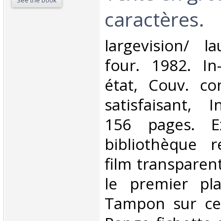
See the book
caractères.‎
‎largevision/ l
four. 1982. In
état, Couv. co
satisfaisant, I
156 pages. E
bibliothèque r
film transparent
le premier pl
Tampon sur cer