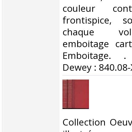
couleur cont
frontispice, s
chaque vo
emboitage cart
Emboitage. . C
Dewey : 840.08-X
‎Collection Oeu