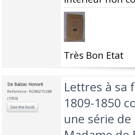
‎Très Bon Etat‎
‎Lettres à sa 
‎De Balzac Honoré‎
Reference : RO80275288
1809-1850 c
(1950)
See the book
une série de 
Madame de B