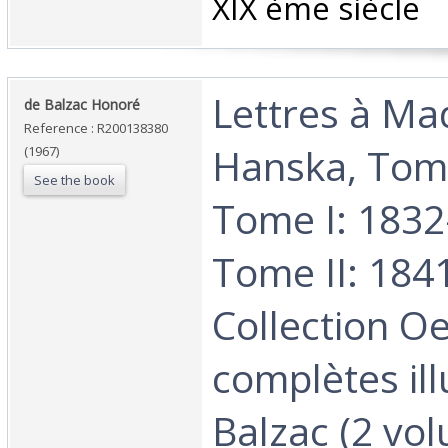
XIX ème siècle‎
‎Lettres à M
‎de Balzac Honoré‎
Reference : R200138380
Hanska, Tomes
(1967)
See the book
Tome I: 1832
Tome II: 184
Collection O
complètes il
Balzac (2 vol