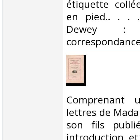
étiquette collé
en pied.. . . .
Dewey : 84
correspondance l
‎Comprenant 
lettres de Mada
son fils publ
introduction e