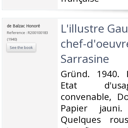
‎L'illustre Ga
‎de Balzac Honoré‎
Reference : R200100183
chef-d'oeuvr
(1940)
See the book
Sarrasine‎
‎Gründ. 1940. 
Etat d'us
convenable, Dos
Papier jauni
Quelques rous