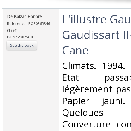
‎L'illustre Ga
‎De Balzac Honoré‎
Reference : RO30365346
Gaudissart II
(1994)
ISBN : 2907563866
Cane‎
See the book
‎Climats. 1994.
Etat passa
légèrement pas
Papier jauni
Quelques 
Couverture cont