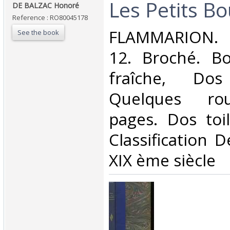
‎Les Petits Bo
‎DE BALZAC Honoré‎
Reference : RO80045178
‎FLAMMARION. 
See the book
12. Broché. Bo
fraîche, Dos 
Quelques rou
pages. Dos toilé
Classification 
XIX ème siècle‎