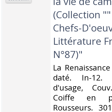
la vie de ca
(Collection "
Chefs-D'oeuv
Littérature F
N°87)"‎
‎La Renaissance
daté. In-12. 
d'usage, Couv
Coiffe en p
Rousseurs. 301