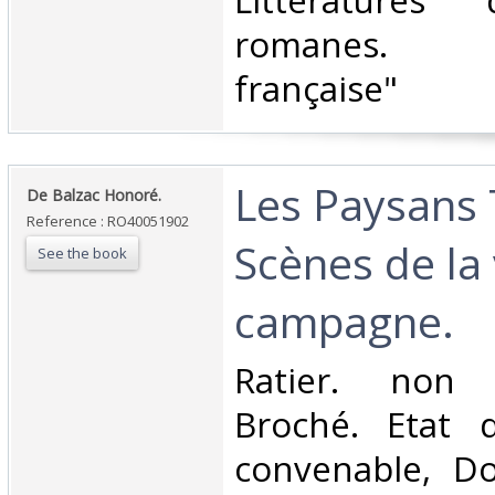
Littératures
romanes. L
française"‎
‎Les Paysans
‎De Balzac Honoré.‎
Reference : RO40051902
Scènes de la 
See the book
campagne.‎
‎Ratier. non 
Broché. Etat d
convenable, Dos