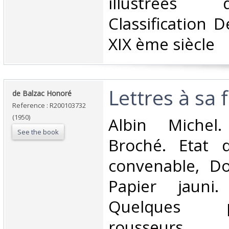
illustrées 
Classification 
XIX ème siècle‎
‎Lettres à sa f
‎de Balzac Honoré‎
Reference : R200103732
(1950)
‎Albin Michel
See the book
Broché. Etat d
convenable, Dos
Papier jauni
Quelques 
rousseurs.. . . 