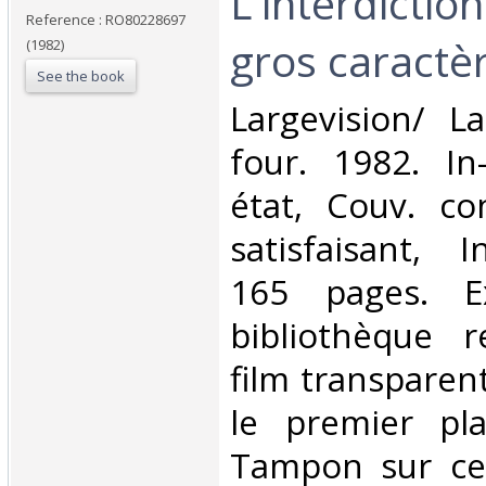
‎L'interdictio
Reference : RO80228697
gros caractèr
(1982)
See the book
‎Largevision/ L
four. 1982. In
état, Couv. co
satisfaisant, I
165 pages. E
bibliothèque r
film transparent
le premier pl
Tampon sur cer