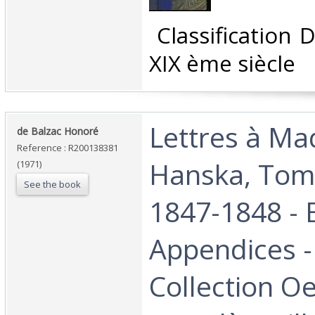
‎ Classification
XIX ème siècle‎
‎Lettres à M
‎de Balzac Honoré‎
Reference : R200138381
Hanska, Tome
(1971)
See the book
1847-1848 - 
Appendices -
Collection O