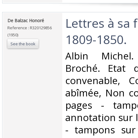
‎Lettres à sa 
‎De Balzac Honoré‎
Reference : R320129856
1809-1850.‎
(1950)
See the book
‎Albin Michel
Broché. Etat d
convenable, C
abîmée, Non co
pages - tamp
annotation sur l
- tampons sur 