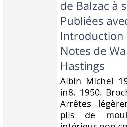
de Balzac à s
Publiées ave
Introduction 
Notes de Wal
Hastings‎
‎Albin Michel 
in8. 1950. Broc
Arrêtes légèr
plis de mou
intérieur non co