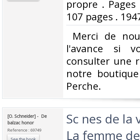
propre . Pages
107 pages . 1947.
‎ Merci de nou
l'avance si v
consulter une 
notre boutique
Perche.‎
‎Sc nes de la v
‎[O. Schneider] - ‎ ‎De
balzac honor ‎
La femme de 
Reference : 69749
See the book