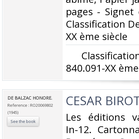
pages - Signet c
Classification D
XX ème siècle‎
‎ Classifica
840.091-XX ème 
‎CESAR BIROT
‎DE BALZAC HONORE.‎
Reference : RO20069802
(1945)
‎Les éditions v
See the book
In-12. Cartonna