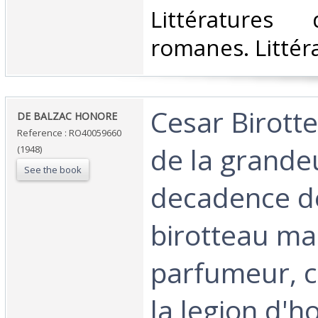
Littératures
romanes. Littéra
‎Cesar Birotte
‎DE BALZAC HONORE‎
Reference : RO40059660
de la grandeu
(1948)
See the book
decadence d
birotteau m
parfumeur, c
la legion d'h