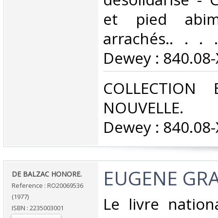
et pied abi
arrachés.. . . .
Dewey : 840.08-X
‎COLLECTION 
NOUVELLE. Cl
Dewey : 840.08-X
‎EUGENE GRA
‎DE BALZAC HONORE.‎
Reference : RO20069536
(1977)
‎Le livre nation
ISBN : 2235003001