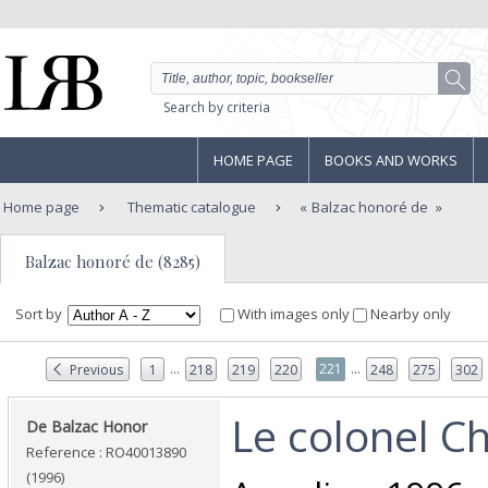
Search by criteria
HOME PAGE
BOOKS AND WORKS
Home page
Thematic catalogue
Balzac honoré de
Balzac honoré de (8285)
Sort by
With images only
Nearby only
...
...
221
Previous
1
218
219
220
248
275
302
‎Le colonel Ch
‎De Balzac Honor‎
Reference : RO40013890
(1996)