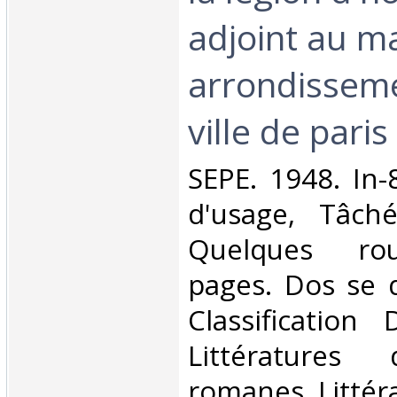
adjoint au m
arrondisseme
ville de paris‎
‎SEPE. 1948. In-
d'usage, Tâch
Quelques rou
pages. Dos se dé
Classification
Littératures
romanes. Littéra