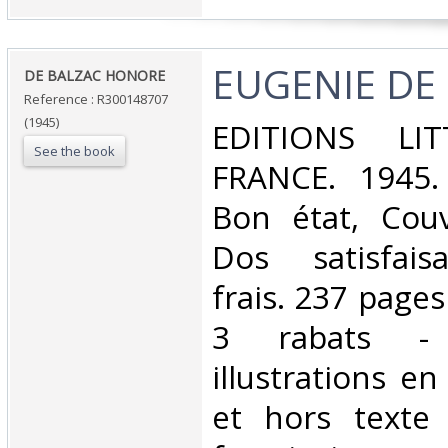
‎EUGENIE DE
‎DE BALZAC HONORE‎
Reference : R300148707
(1945)
‎EDITIONS LI
See the book
FRANCE. 1945. 
Bon état, Couv
Dos satisfaisa
frais. 237 pages
3 rabats - 
illustrations e
et hors texte