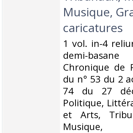
Musique, Gr
caricatures‎
‎1 vol. in-4 rel
demi-basa
Chronique de P
du n° 53 du 2 a
74 du 27 déc
Politique, Litté
et Arts, Trib
Musique, 