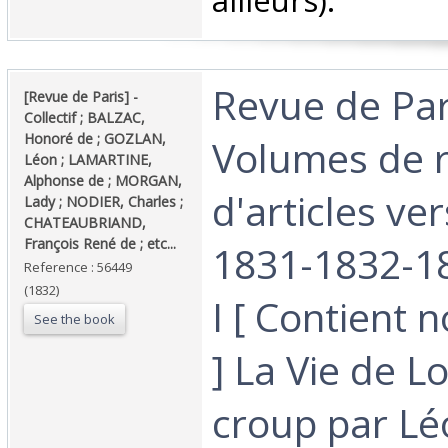
ailleurs).‎
‎Revue de Par
‎[Revue de Paris] - ‎
‎Collectif ; BALZAC,
Honoré de ; GOZLAN,
Volumes de r
Léon ; LAMARTINE,
Alphonse de ; MORGAN,
d'articles ve
Lady ; NODIER, Charles ;
CHATEAUBRIAND,
François René de ; etc...‎
1831-1832-1
Reference : 56449
(1832)
I [ Contient
See the book
] La Vie de L
croup par Lé