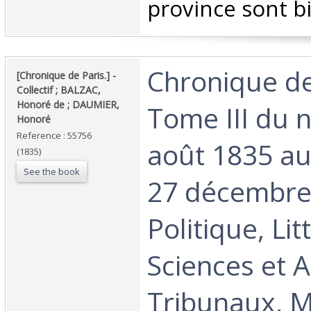
province sont bi
‎Chronique de
‎[Chronique de Paris.] - ‎
‎Collectif ; BALZAC,
Honoré de ; DAUMIER,
Tome III du n
Honoré‎
Reference : 55756
août 1835 au
(1835)
See the book
27 décembre
Politique, Lit
Sciences et A
Tribunaux, 