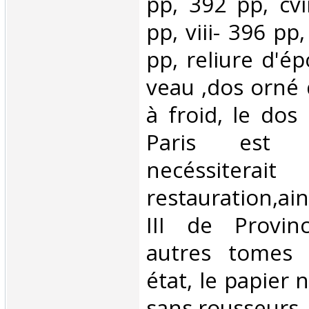
pp, 392 pp, cvi
pp, viii- 396 pp
pp, reliure d'é
veau ,dos orné 
à froid, le do
Paris est d
necéssit
restauration,ai
III de Provin
autres tomes
état, le papier 
sans rousseurs, 