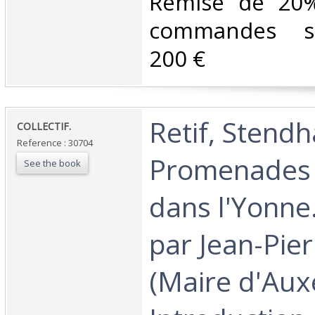
Remise de 20%
commandes su
200 €‎
‎Retif, Stendh
‎COLLECTIF.‎
Reference : 30704
Promenades l
See the book
dans l'Yonne
par Jean-Pie
(Maire d'Aux