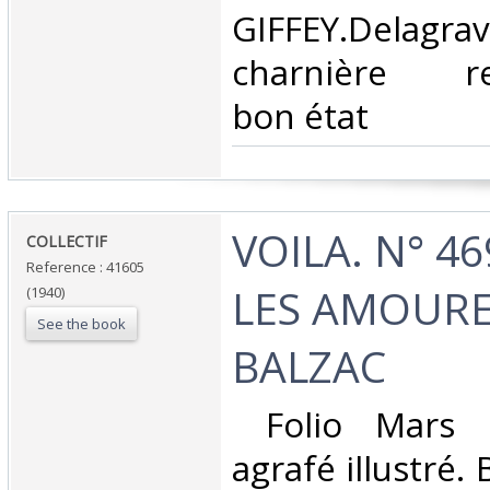
GIFFEY.Delagr
charnière ren
bon état ‎
‎VOILA. N° 4
‎COLLECTIF‎
Reference : 41605
LES AMOURE
(1940)
See the book
BALZAC‎
‎ Folio Mars 1
agrafé illustré.