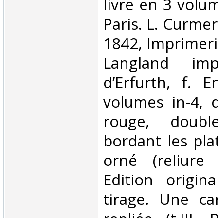
livre en 3 volu
Paris. L. Curmer
1842, Imprimeri
Langland imp
d’Erfurth, f. 
volumes in-4, 
rouge, doubl
bordant les pla
orné (reliure 
Edition origin
tirage. Une ca