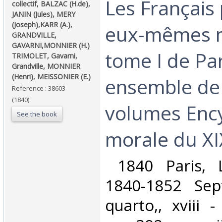
‎Les Français
‎collectif, BALZAC (H.de),
JANIN (Jules), MERY
(Joseph),KARR (A.),
eux-mêmes 
GRANDVILLE,
GAVARNI,MONNIER (H.)
tome I de Par
TRIMOLET, Gavarni,
Grandville, MONNIER
(Henri), MEISSONIER (E.)‎
ensemble de
Reference : 38603
(1840)
volumes Enc
See the book
morale du XIX
‎ 1840 Paris, 
1840-1852 Sep
quarto,, xviii 