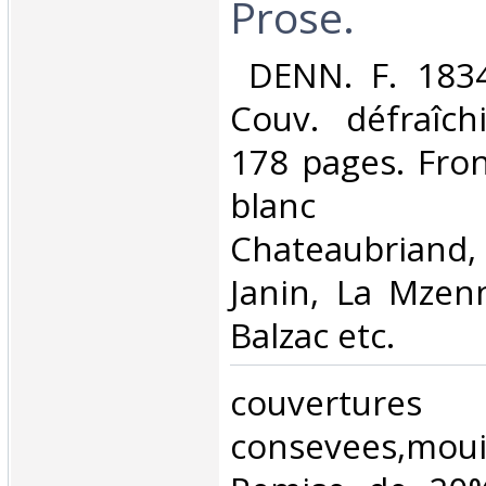
Prose.‎
‎ DENN. F. 1834
Couv. défraîchi
178 pages. Fron
blanc hor
Chateaubriand
Janin, La Mzen
Balzac etc.‎
‎couvertu
consevees,mou