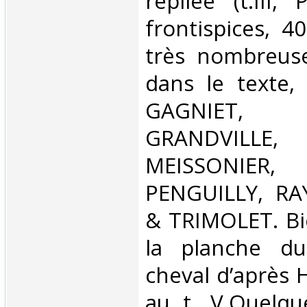
repliée (t.III, 
frontispices, 4
très nombreuses
dans le texte,
GAGNIET,
GRANDVILLE,
MEISSONIER
PENGUILLY, R
& TRIMOLET. Bi
la planche d
cheval d’après
au t. V.Quelqu