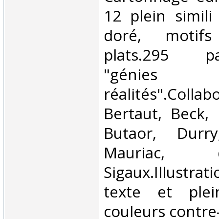
12 plein simili 
doré, motif
plats.295 pag
"géni
réalités".Coll
Bertaut, Beck, B
Butaor, Durry
Mauriac,
Sigaux.Illustrat
texte et ple
couleurs contre-