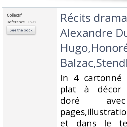
‎Récits dram
‎Collectif‎
Reference : 1698
Alexandre D
See the book
Hugo,Honoré
Balzac,Stend
‎In 4 cartonné
plat à décor 
doré avec
pages,illustrati
et dans le t