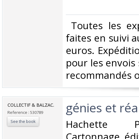
‎ Toutes les ex
faites en suivi 
euros. Expéditi
pour les envois 
recommandés ou 
‎génies et réa
‎COLLECTIF & BALZAC.‎
Reference : 530789
‎Hachette 
See the book
Cartonnage édi