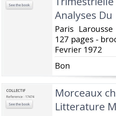
Trimestrielle
See the book
Analyses Du
‎Paris Larouss
127 pages - broc
Fevrier 1972‎
‎Bon ‎
‎Morceaux ch
‎COLLECTIF‎
Reference : 17474
Litterature 
See the book