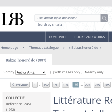
Search by criteria
HOME PAGE
BOOKS AND WORKS
Home page
Thematic catalogue
Balzac honoré de
Balzac honoré de (7887)
Sort by
With images only
Nearby only
...
...
195
Previous
1
192
193
194
225
255
285
‎Littérature 
‎COLLECTIF‎
Reference : 24Az
(1972)