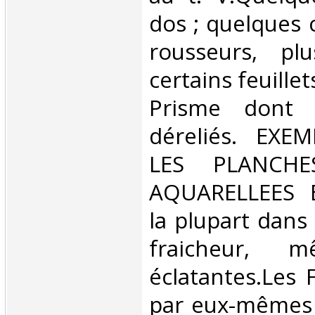
dos ; quelques 
rousseurs, pl
certains feuille
Prisme dont 
déreliés. EXE
LES PLANCH
AQUARELLEES 
la plupart dans
fraicheur, m
éclatantes.Les 
par eux-mêmes 