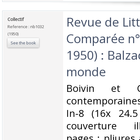
‎Revue de Lit
‎Collectif‎
Reference : nb1032
Comparée n°2 
(1950)
See the book
1950) : Balza
monde‎
‎Boivin et C
contemporaine
In-8 (16x 24.5
couverture il
pages ; pliures 