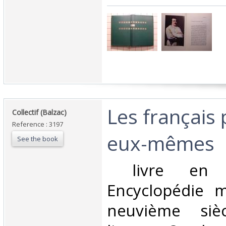
‎Les français
‎Collectif (Balzac)‎
Reference : 3197
eux-mêmes‎
See the book
‎ livre en 
Encyclopédie m
neuvième sièc