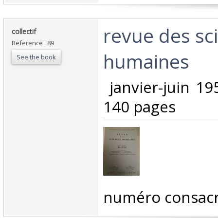
‎revue des sc
‎collectif‎
Reference : 89
humaines‎
See the book
‎ janvier-juin 1
140 pages‎
‎numéro consacré