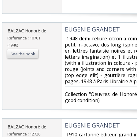
‎EUGENIE GRANDET‎
‎BALZAC Honoré de‎
Reference : 10701
‎ 1948 demi-reliure citron à coi
petit in-octavo, dos long (spin
(1948)
en lettres fantaisie noires et 
See the book
letters imagination) et 1 illust
(with a illustration in colours - 
rouge (joints and corners with
(top edge gilt) - gouttière ro
pages, 1948 à Paris Librairie Al
‎Collection "Oeuvres de Honoré
good condition) ‎
‎EUGENIE GRANDET‎
‎BALZAC Honoré de‎
Reference : 12726
‎ 1910 cartonné éditeur grand i