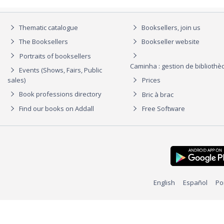
Thematic catalogue
Booksellers, join us
The Booksellers
Bookseller website
Portraits of booksellers
Caminha : gestion de biblioth
Events (Shows, Fairs, Public
sales)
Prices
Book professions directory
Bric à brac
Find our books on Addall
Free Software
English
Español
Po