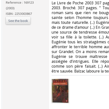
Reference : 169123
‎Le Livre de Poche 2003 307 pa
2003. Broché. 307 pages. " To
(2003)
roman sans que rien ne bouge
ISBN : 2253003867
sainte selon l'homme toujour
See the book
mais toute naturelle. (...) Eug
de ce drame d'amour (...) En Gra
une source de tendresse émouv
voir sa fille à la toilette. (..
Eugénie tous les stratagèmes 
affronter le terrible homme aux
sur Grandet. On a moins remar
Eugénie se trouve maîtresse
assiégée d'intrigues. Elle ré
comme son père faisait. (...) A
être sauvée. Balzac laboure la ter