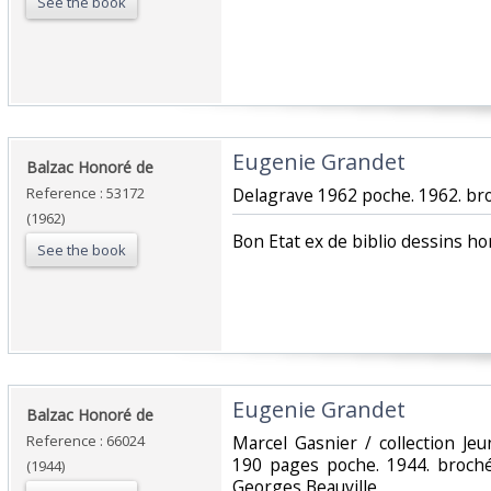
See the book
‎Eugenie Grandet‎
‎Balzac Honoré de‎
Reference : 53172
‎Delagrave 1962 poche. 1962. bro
(1962)
‎Bon Etat ex de biblio dessins hor
See the book
‎Eugenie Grandet‎
‎Balzac Honoré de‎
Reference : 66024
‎Marcel Gasnier / collection Je
190 pages poche. 1944. broché.
(1944)
Georges Beauville‎