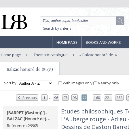
Search by criteria
HOME PAGE
BOOKS AND WORKS
Home page
Thematic catalogue
Balzac honoré de
Balzac honoré de (8635)
Sort by
With images only
Nearby only
...
...
99
Previous
1
96
97
98
160
221
282
‎Etudes philosophiques 
‎[BARRET (Gaston)].] - ‎
L'Auberge rouge - Adieu -
‎BALZAC (Honoré de). - ‎
Reference : 29905
Dessins de Gaston Barret