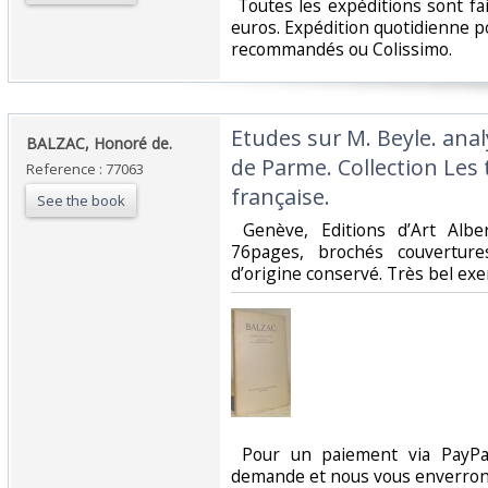
‎ Toutes les expéditions sont f
euros. Expédition quotidienne po
recommandés ou Colissimo. ‎
‎Etudes sur M. Beyle. ana
‎BALZAC, Honoré de.‎
de Parme. Collection Les t
Reference : 77063
française.‎
See the book
‎ Genève, Editions d’Art Alb
76pages, brochés couvertures
d’origine conservé. Très bel exem
‎ Pour un paiement via PayPal
demande et nous vous enverrons