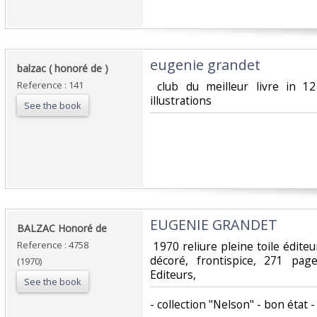
‎eugenie grandet‎
‎balzac ( honoré de )‎
Reference : 141
‎ club du meilleur livre in 1
illustrations‎
See the book
‎EUGENIE GRANDET‎
‎BALZAC Honoré de‎
Reference : 4758
‎ 1970 reliure pleine toile édite
décoré, frontispice, 271 pag
(1970)
Editeurs,‎
See the book
‎- collection "Nelson" - bon état - 