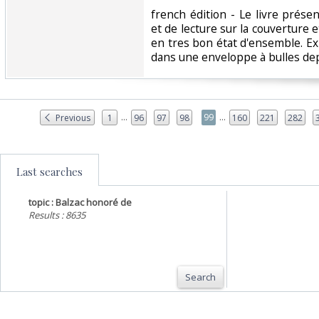
‎french édition - Le livre pré
et de lecture sur la couverture 
en tres bon état d'ensemble. Ex
dans une enveloppe à bulles depu
...
...
99
Previous
1
96
97
98
160
221
282
Last searches
topic : Balzac honoré de
Results : 8635
Search