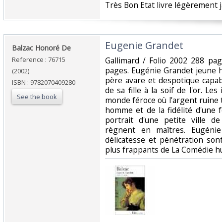
‎Très Bon Etat livre légèrement j
‎Eugenie Grandet‎
‎Balzac Honoré De‎
Reference : 76715
‎Gallimard / Folio 2002 288 pa
pages. Eugénie Grandet jeune h
(2002)
père avare et despotique capabl
ISBN : 9782070409280
de sa fille à la soif de l'or. Les
See the book
monde féroce où l'argent ruine t
homme et de la fidélité d'une
portrait d'une petite ville d
règnent en maîtres. Eugénie
délicatesse et pénétration so
plus frappants de La Comédie h