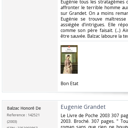
Eugénie tous les stratagèmes 
affronter le terrible homme aux
sur Grandet. On a moins remar
Eugénie se trouve maîtresse
assiégée d'intrigues. Elle ré
comme son père faisait. (...) A
être sauvée. Balzac laboure la ter
‎Bon Etat‎
‎Eugenie Grandet‎
‎Balzac Honoré De‎
Reference : 142521
‎Le Livre de Poche 2003 307 pa
2003. Broché. 307 pages. " To
(2003)
roman sans que rien ne bouge