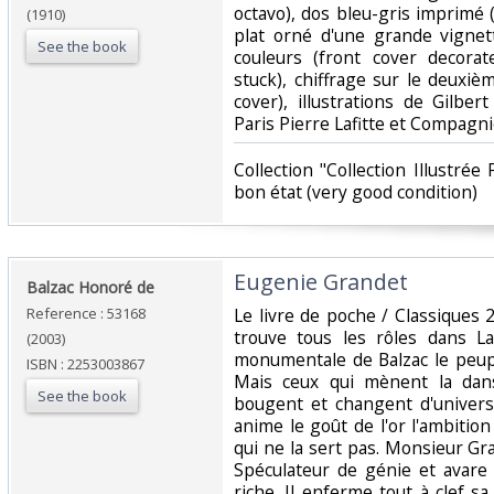
octavo), dos bleu-gris imprimé 
(1910)
plat orné d'une grande vignett
See the book
couleurs (front cover decorat
stuck), chiffrage sur le deuxiè
cover), illustrations de Gilbe
Paris Pierre Lafitte et Compagnie
‎Collection "Collection Illustrée
bon état (very good condition) ‎
‎Eugenie Grandet‎
‎Balzac Honoré de‎
Reference : 53168
‎Le livre de poche / Classiques
trouve tous les rôles dans L
(2003)
monumentale de Balzac le peup
ISBN : 2253003867
Mais ceux qui mènent la dan
See the book
bougent et changent d'univers
anime le goût de l'or l'ambition
qui ne la sert pas. Monsieur Gr
Spéculateur de génie et avar
riche. Il enferme tout à clef sa