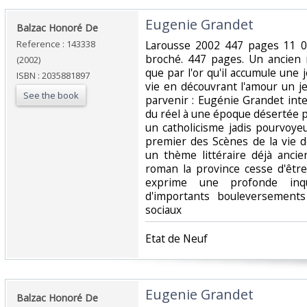
‎Eugenie Grandet‎
‎Balzac Honoré De‎
Reference : 143338
‎Larousse 2002 447 pages 11 
broché. 447 pages. Un ancien m
(2002)
que par l'or qu'il accumule une je
ISBN : 2035881897
vie en découvrant l'amour un je
See the book
parvenir : Eugénie Grandet int
du réel à une époque désertée 
un catholicisme jadis pourvoye
premier des Scènes de la vie d
un thème littéraire déjà anci
roman la province cesse d'être
exprime une profonde inqu
d'importants bouleversements
sociaux‎
‎Etat de Neuf‎
‎Eugenie Grandet‎
‎Balzac Honoré De‎