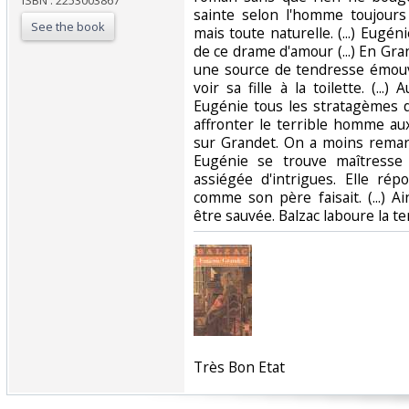
ISBN : 2253003867
sainte selon l'homme toujour
See the book
mais toute naturelle. (...) Eug
de ce drame d'amour (...) En Gra
une source de tendresse émouv
voir sa fille à la toilette. (..
Eugénie tous les stratagèmes 
affronter le terrible homme aux
sur Grandet. On a moins remar
Eugénie se trouve maîtresse
assiégée d'intrigues. Elle ré
comme son père faisait. (...) A
être sauvée. Balzac laboure la ter
‎Très Bon Etat‎