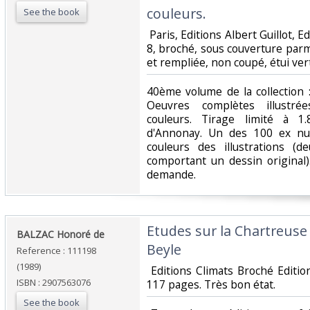
couleurs.‎
See the book
‎ Paris, Editions Albert Guillot, 
8, broché, sous couverture par
et rempliée, non coupé, étui vert
‎40ème volume de la collection 
Oeuvres complètes illustrée
couleurs. Tirage limité à 1
d'Annonay. Un des 100 ex nu
couleurs des illustrations (
comportant un dessin original)
demande.‎
‎Etudes sur la Chartreus
‎BALZAC Honoré de ‎
Beyle ‎
Reference : 111198
(1989)
‎ Editions Climats Broché Editi
ISBN : 2907563076
117 pages. Très bon état.‎
See the book