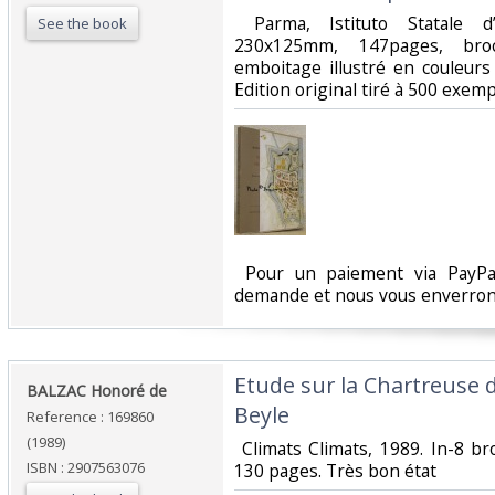
‎ Parma, Istituto Statale 
See the book
230x125mm, 147pages, broc
emboitage illustré en couleurs 
Edition original tiré à 500 exempl
‎ Pour un paiement via PayPal
demande et nous vous enverrons
‎Etude sur la Chartreuse
‎BALZAC Honoré de‎
Beyle‎
Reference : 169860
(1989)
‎ Climats Climats, 1989. In-8 b
ISBN : 2907563076
130 pages. Très bon état ‎