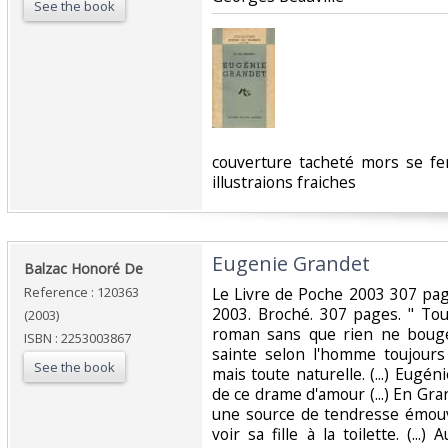
See the book
‎couverture tacheté mors se fe
illustraions fraiches‎
‎Eugenie Grandet‎
‎Balzac Honoré De‎
Reference : 120363
‎Le Livre de Poche 2003 307 pa
2003. Broché. 307 pages. " To
(2003)
roman sans que rien ne bouge
ISBN : 2253003867
sainte selon l'homme toujour
See the book
mais toute naturelle. (...) Eug
de ce drame d'amour (...) En Gra
une source de tendresse émouv
voir sa fille à la toilette. (..