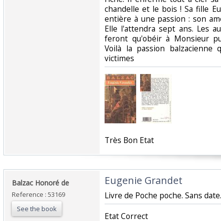
chandelle et le bois ! Sa fille E
entière à une passion : son am
Elle l'attendra sept ans. Les a
feront qu'obéir à Monsieur p
Voilà la passion balzacienne 
victimes‎
‎Très Bon Etat‎
‎Eugenie Grandet‎
‎Balzac Honoré de‎
Reference : 53169
‎Livre de Poche poche. Sans date.
See the book
‎Etat Correct‎