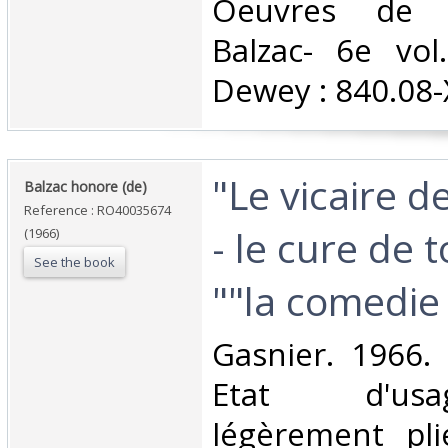
‎Oeuvres de 
Balzac- 6e vol.
Dewey : 840.08-X
‎"Le vicaire 
‎Balzac honore (de)‎
Reference : RO40035674
- le cure de t
(1966)
See the book
""la comedie
‎Gasnier. 1966.
Etat d'us
légèrement pli