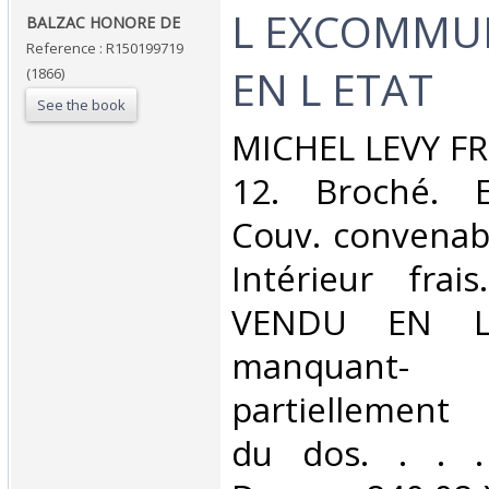
‎L EXCOMMU
‎BALZAC HONORE DE‎
Reference : R150199719
EN L ETAT‎
(1866)
See the book
‎MICHEL LEVY FR
12. Broché. E
Couv. convenab
Intérieur frai
VENDU EN L
manquan
partiellement 
du dos. . . . 