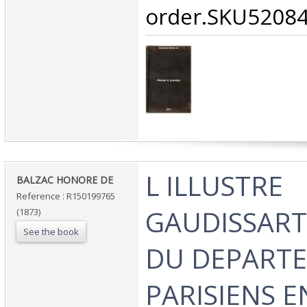
order.SKU52084
‎L ILLUSTRE
‎BALZAC HONORE DE‎
Reference : R150199765
GAUDISSART
(1873)
See the book
DU DEPARTE
PARISIENS E