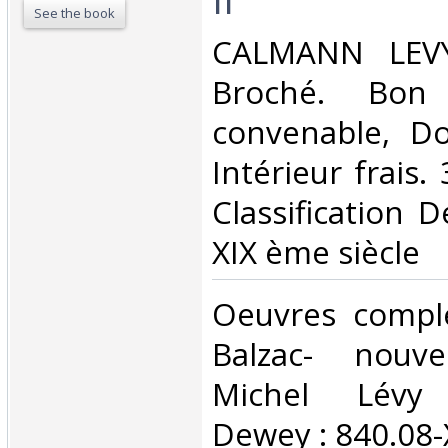
See the book
‎CALMANN LEVY
Broché. Bon 
convenable, Dos
Intérieur frais. 
Classification 
XIX ème siècle‎
‎Oeuvres compl
Balzac- nouvel
Michel Lévy C
Dewey : 840.08-X