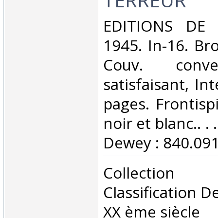
‎EDITIONS DE
1945. In-16. Br
Couv. conve
satisfaisant, Int
pages. Frontisp
noir et blanc.. . 
Dewey : 840.091
‎Collection
Classification D
XX ème siècle‎