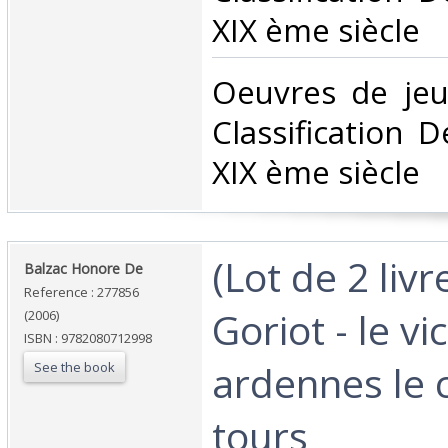
XIX ème siècle‎
‎Oeuvres de jeu
Classification 
XIX ème siècle‎
‎(Lot de 2 liv
‎Balzac Honore De‎
Reference : 277856
Goriot - le vi
(2006)
ISBN : 9782080712998
ardennes le 
See the book
tours‎