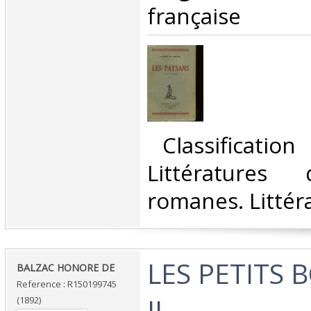
française‎
‎ Classificatio
Littératures
romanes. Littéra
‎LES PETITS
‎BALZAC HONORE DE‎
Reference : R150199745
II‎
(1892)