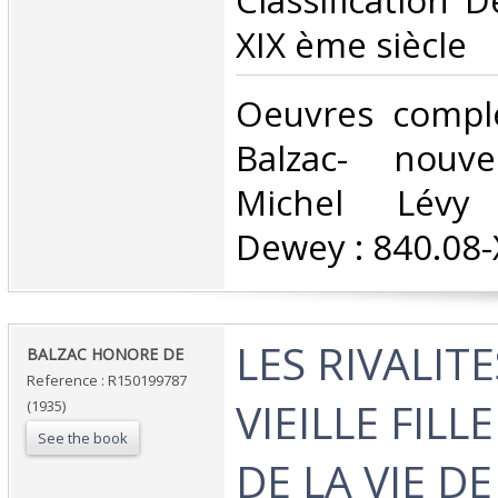
Classification 
XIX ème siècle‎
‎Oeuvres compl
Balzac- nouvel
Michel Lévy C
Dewey : 840.08-X
‎LES RIVALIT
‎BALZAC HONORE DE‎
Reference : R150199787
VIEILLE FILL
(1935)
See the book
DE LA VIE DE