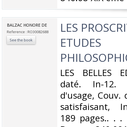
‎LES PROSCRI
‎BALZAC HONORE DE‎
Reference : RO30082688
ETUDES
See the book
PHILOSOPHI
‎LES BELLES E
daté. In-12. 
d'usage, Couv. 
satisfaisant, I
189 pages.. . . 