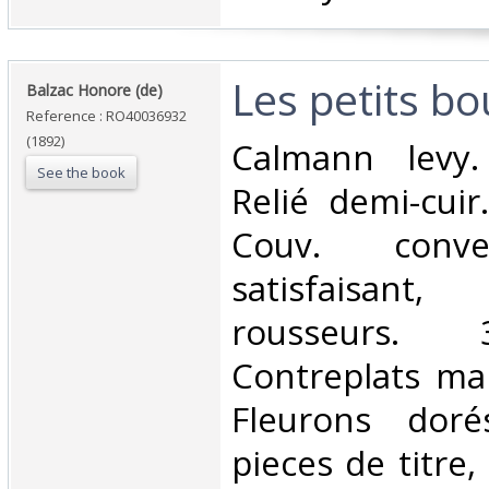
‎Les petits bou
‎Balzac Honore (de)‎
Reference : RO40036932
(1892)
‎Calmann levy.
See the book
Relié demi-cuir
Couv. conve
satisfaisan
rousseurs. 
Contreplats mar
Fleurons dor
pieces de titre,