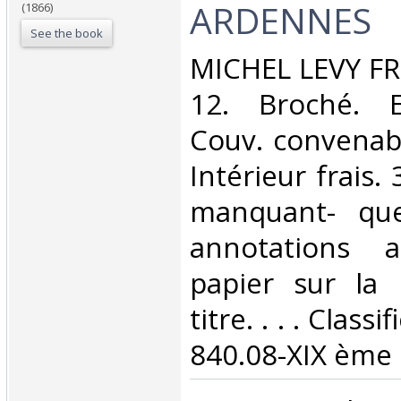
ARDENNES‎
(1866)
See the book
‎MICHEL LEVY FR
12. Broché. E
Couv. convenab
Intérieur frais.
manquant- que
annotations 
papier sur la
titre. . . . Class
840.08-XIX ème s