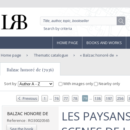
Search by criteria
HOME PAGE
BOOKS AND WORKS
Home page
Thematic catalogue
Balzac honoré de
Balzac honoré de (7936)
Sort by
With images only
Nearby only
...
...
79
Previous
1
76
77
78
138
197
256
‎LES PAYSANS
‎BALZAC HONORE DE‎
Reference : RO30020565
See the book