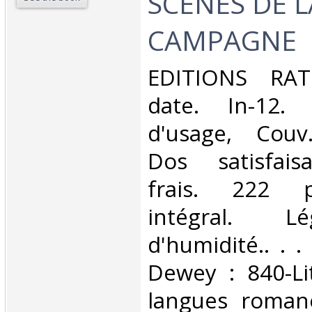
SCENES DE L
CAMPAGNE‎
‎EDITIONS RAT
date. In-12. 
d'usage, Couv
Dos satisfaisa
frais. 222 p
intégral. L
d'humidité.. . . 
Dewey : 840-Li
langues romane