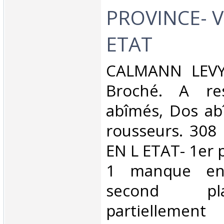
PROVINCE- 
ETAT‎
‎CALMANN LEVY.
Broché. A res
abîmés, Dos ab
rousseurs. 308
EN L ETAT- 1er 
1 manque en
second pl
partiellement 