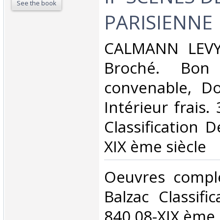
See the book
PARISIENNE‎
‎CALMANN LEVY.
Broché. Bon 
convenable, Dos
Intérieur frais. 
Classification 
XIX ème siècle‎
‎Oeuvres compl
Balzac Classifi
840.08-XIX ème s