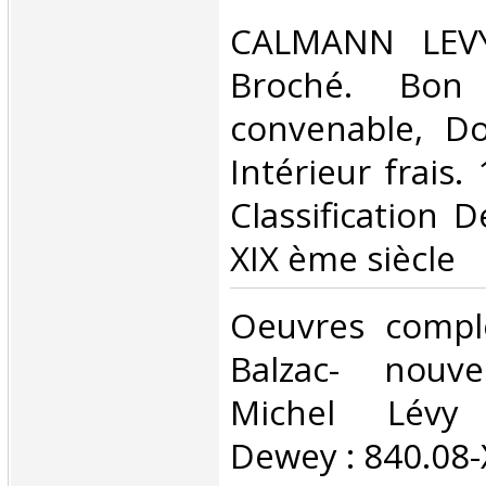
‎CALMANN LEVY
Broché. Bon 
convenable, Dos
Intérieur frais. 
Classification 
XIX ème siècle‎
‎Oeuvres comp
Balzac- nouvel
Michel Lévy C
Dewey : 840.08-X