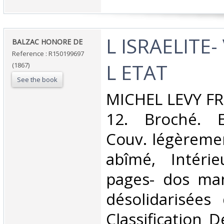
‎L ISRAELITE
‎BALZAC HONORE DE‎
Reference : R150199697
L ETAT‎
(1867)
See the book
‎MICHEL LEVY FR
12. Broché. E
Couv. légèreme
abîmé, Intérie
pages- dos ma
désolidarisées
Classification 