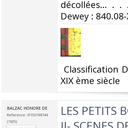
décollées... . . 
Dewey : 840.08-X
‎ Classification
XIX ème siècle‎
‎LES PETITS
‎BALZAC HONORE DE‎
Reference : R150199744
II- SCENES D
(1925)