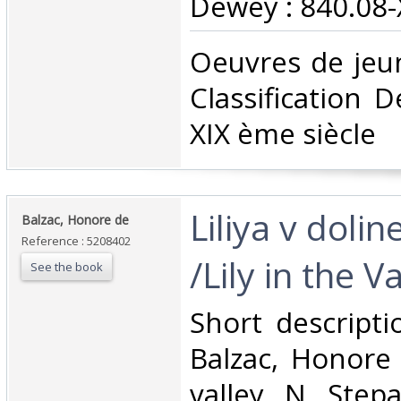
Dewey : 840.08-X
‎Oeuvres de jeu
Classification 
XIX ème siècle‎
‎Liliya v doli
‎Balzac, Honore de‎
Reference : 5208402
/Lily in the Va
See the book
‎Short descripti
Balzac, Honore 
valley. N. Step