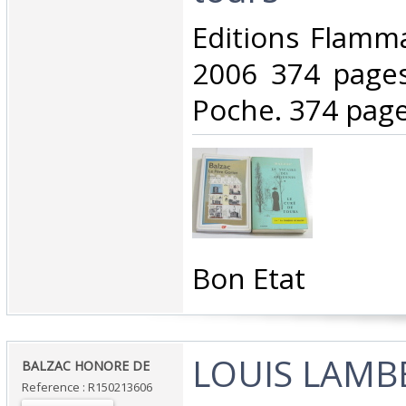
‎Editions Flamm
2006 374 pages
Poche. 374 pages
‎Bon Etat‎
‎LOUIS LAMB
‎BALZAC HONORE DE‎
Reference : R150213606