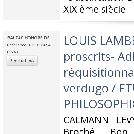
XIX ème siècle‎
‎LOUIS LAMB
‎BALZAC HONORE DE‎
Reference : R150199694
proscrits- Ad
(1892)
See the book
réquisitionna
verdugo / E
PHILOSOPHI
‎CALMANN LEVY
Broché. Bon 