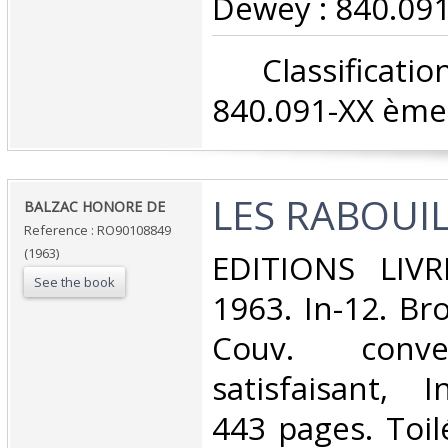
Dewey : 840.091
‎ Classifica
840.091-XX ème 
‎LES RABOUIL
‎BALZAC HONORE DE‎
Reference : RO90108849
(1963)
‎EDITIONS LIV
See the book
1963. In-12. Br
Couv. conve
satisfaisant, I
443 pages. Toil