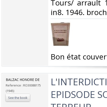
‎Tours/ arrault
in8. 1946. broch
‎Bon état couver
‎L'INTERDICT
‎BALZAC HONORE DE‎
Reference : RO30088175
EPIDSODE S
(1945)
See the book
TERREUR‎