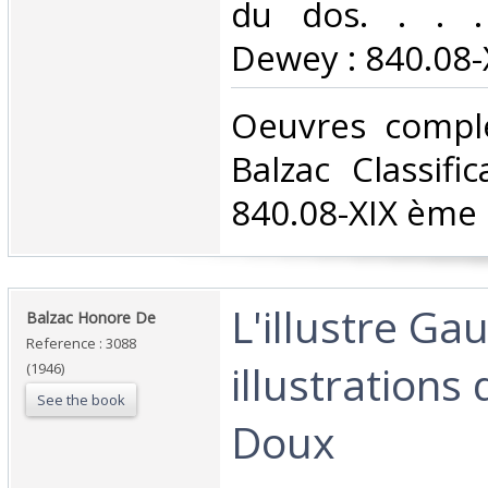
du dos. . . . 
Dewey : 840.08-X
‎Oeuvres compl
Balzac Classifi
840.08-XIX ème s
‎L'illustre Ga
‎Balzac Honore De‎
Reference : 3088
illustrations 
(1946)
See the book
Doux‎