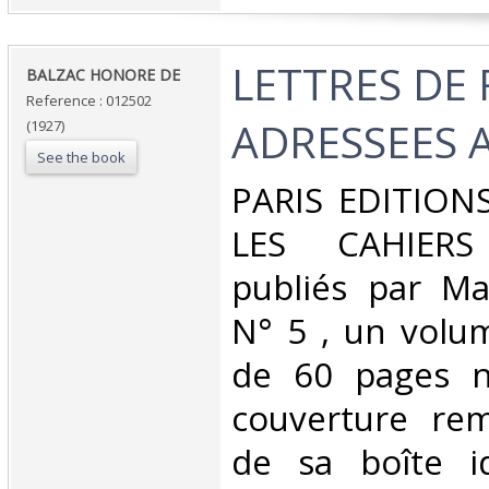
‎LETTRES DE
‎BALZAC HONORE DE‎
Reference : 012502
ADRESSEES A 
(1927)
See the book
‎PARIS EDITION
LES CAHIERS
publiés par Ma
N° 5 , un volu
de 60 pages n
couverture rem
de sa boîte i