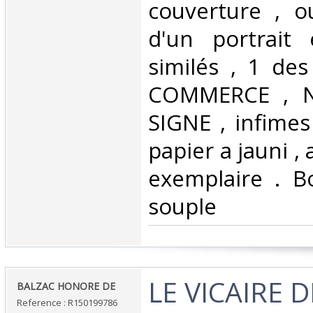
couverture , o
d'un portrait
similés , 1 de
COMMERCE , N
SIGNE , infimes
papier a jauni 
exemplaire . B
souple ‎
‎LE VICAIRE 
‎BALZAC HONORE DE‎
Reference : R150199786