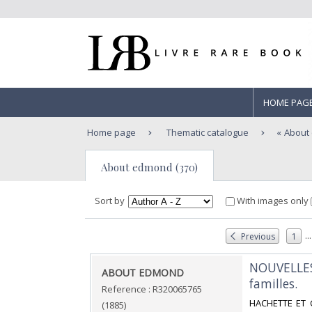
HOME PAG
Home page
Thematic catalogue
About
About edmond (370)
Sort by
With images only
...
Previous
1
‎NOUVELLES
‎ABOUT EDMOND‎
familles.‎
Reference : R320065765
‎HACHETTE ET C
(1885)