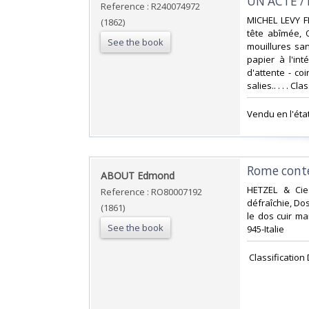
UN ACTE / 
Reference : R240074972
‎MICHEL LEVY F
(1862)
tête abîmée, 
See the book
mouillures sa
papier à l'in
d'attente - coi
salies.. . . . C
‎Vendu en l'éta
‎Rome cont
‎ABOUT Edmond‎
‎HETZEL & Cie
Reference : RO80007192
défraîchie, Dos
(1861)
le dos cuir mar
See the book
945-Italie‎
‎ Classification