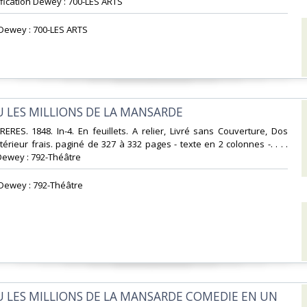
ssification Dewey : 700-LES ARTS‎
n Dewey : 700-LES ARTS‎
U LES MILLIONS DE LA MANSARDE‎
RERES. 1848. In-4. En feuillets. A relier, Livré sans Couverture, Dos
ntérieur frais. paginé de 327 à 332 pages - texte en 2 colonnes -. . . .
Dewey : 792-Théâtre‎
n Dewey : 792-Théâtre‎
OU LES MILLIONS DE LA MANSARDE COMEDIE EN UN