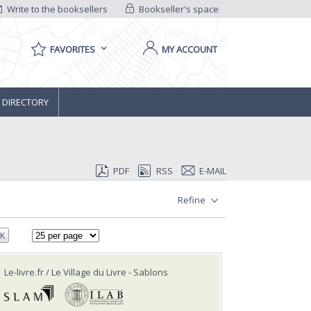
Write to the booksellers
Bookseller's space
FAVORITES
MY ACCOUNT
 DIRECTORY
PDF
RSS
E-MAIL
Refine
K
Le-livre.fr / Le Village du Livre
- Sablons