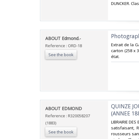
DUNCKER. Class
‎Photograp
‎ABOUT Edmond.-‎
‎Extrait de la 
Reference : ORD-18
carton (258 x 
See the book
état.‎
‎QUINZE J
‎ABOUT EDMOND‎
(ANNEE 188
Reference : R320058207
‎LIBRAIRIE DES 
(1883)
satisfaisant,
See the book
rousseurs sans