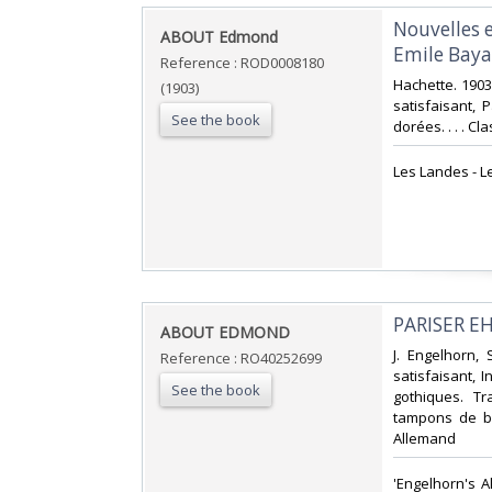
‎Nouvelles 
‎ABOUT Edmond‎
Emile Baya
Reference : ROD0008180
‎Hachette. 1903
(1903)
satisfaisant, P
See the book
dorées. . . . C
‎Les Landes - 
‎PARISER E
‎ABOUT EDMOND‎
‎J. Engelhorn,
Reference : RO40252699
satisfaisant, 
See the book
gothiques. T
tampons de bi
Allemand‎
‎'Engelhorn's 