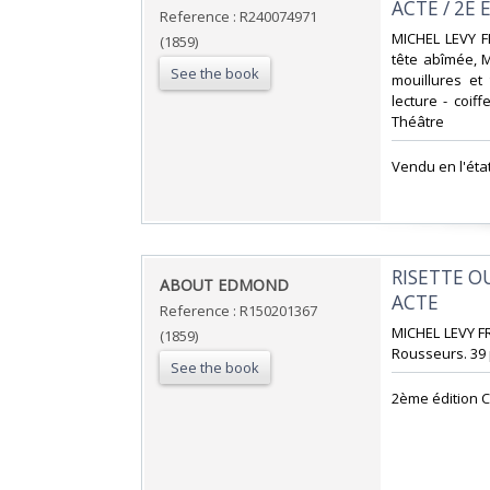
ACTE / 2E E
Reference : R240074971
‎MICHEL LEVY F
(1859)
tête abîmée, M
See the book
mouillures et
lecture - coiff
Théâtre‎
‎Vendu en l'éta
‎RISETTE 
‎ABOUT EDMOND‎
ACTE‎
Reference : R150201367
‎MICHEL LEVY F
(1859)
Rousseurs. 39 p
See the book
‎2ème édition C