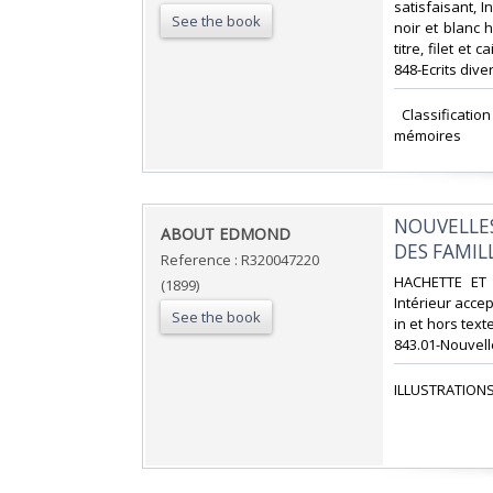
satisfaisant, 
See the book
noir et blanc 
titre, filet et
848-Ecrits dive
‎ Classificati
mémoires‎
‎NOUVELLE
‎ABOUT EDMOND‎
DES FAMILL
Reference : R320047220
‎HACHETTE ET 
(1899)
Intérieur acce
See the book
in et hors texte
843.01-Nouvell
‎ILLUSTRATIONS