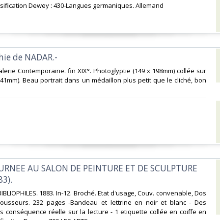
ification Dewey : 430-Langues germaniques. Allemand‎
hie de NADAR.-‎
Galerie Contemporaine. fin XIX°. Photoglyptie (149 x 198mm) collée sur
341mm). Beau portrait dans un médaillon plus petit que le cliché, bon
OURNEE AU SALON DE PEINTURE ET DE SCULPTURE
3).‎
BIBLIOPHILES. 1883. In-12. Broché. Etat d'usage, Couv. convenable, Dos
 Rousseurs. 232 pages -Bandeau et lettrine en noir et blanc - Des
 conséquence réelle sur la lecture - 1 etiquette collée en coiffe en