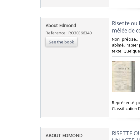
‎Risette ou
‎About Edmond‎
mêlée de co
Reference : RO30366340
‎Non précisé..
See the book
abîmé, Papier 
texte. Quelques
‎Représenté po
Classification 
‎RISETTE 
‎ABOUT EDMOND‎