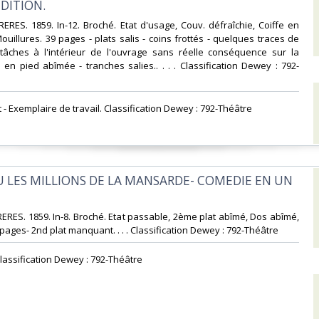
DITION.‎
RERES. 1859. In-12. Broché. Etat d'usage, Couv. défraîchie, Coiffe en
ouillures. 39 pages - plats salis - coins frottés - quelques traces de
 tâches à l'intérieur de l'ouvrage sans réelle conséquence sur la
e en pied abîmée - tranches salies.. . . . Classification Dewey : 792-
t - Exemplaire de travail. Classification Dewey : 792-Théâtre‎
OU LES MILLIONS DE LA MANSARDE- COMEDIE EN UN
RERES. 1859. In-8. Broché. Etat passable, 2ème plat abîmé, Dos abîmé,
ages- 2nd plat manquant. . . . Classification Dewey : 792-Théâtre‎
lassification Dewey : 792-Théâtre‎