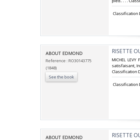
pied.. . . . Cla
‎ Classificatio
‎RISETTE O
‎ABOUT EDMOND‎
‎MICHEL LEVY F
Reference : RO30143775
satisfaisant, I
(1848)
Classification 
See the book
‎ Classificatio
‎RISETTE 
‎ABOUT EDMOND‎