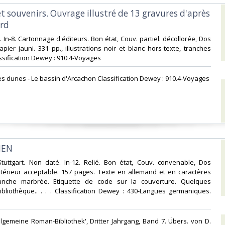
et souvenirs. Ouvrage illustré de 13 gravures d'après
rd‎
. In-8. Cartonnage d'éditeurs. Bon état, Couv. partiel. décollorée, Dos
apier jauni. 331 pp., illustrations noir et blanc hors-texte, tranches
lassification Dewey : 910.4-Voyages‎
Les dunes - Le bassin d'Arcachon Classification Dewey : 910.4-Voyages‎
HEN‎
 Stuttgart. Non daté. In-12. Relié. Bon état, Couv. convenable, Dos
Intérieur acceptable. 157 pages. Texte en allemand et en caractères
ranche marbrée. Etiquette de code sur la couverture. Quelques
bliothèque.. . . . Classification Dewey : 430-Langues germaniques.
Allgemeine Roman-Bibliothek', Dritter Jahrgang, Band 7. Übers. von D.