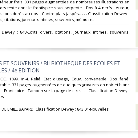
Intérieur frais. 331 pages augmentées de nombreuses illustrations en
hors texte dont le frontispice sous serpente - Dos à 4 nerfs - Auteur,
 caissons dorés au dos - Contre-plats jaspés.. . . . Classification Dewey :
rs, citations, journaux intimes, souvenirs, mémoires‎
on Dewey : 848-Ecrits divers, citations, journaux intimes, souvenirs,
S ET SOUVENIRS / BILBIOTHEQUE DES ECOLES ET
ES / 4e EDITION‎
CIE. 1899. In-4. Relié. Etat d'usage, Couv. convenable, Dos fané,
ptable. 331 pages augmentées de quelques gravures en noir et blanc
 - Frontispice - Tampon sur la page de titre.. . . . Classification Dewey :
es‎
 DE EMILE BAYARD. Classification Dewey : 843.01-Nouvelles‎