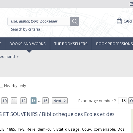
CART
Search by criteria
E
BOOKS AND WORKS
THE BOOKSELLERS
BOOK PROFESSIONS
 edmond
Nearby only
...
13
Exact page number ?
10
11
12
15
Next
O
 ET SOUVENIRS / Bibliotheque des Ecoles et des
IE. 1885. In-8. Relié demi-cuir. Etat d'usage, Couv. convenable, Dos