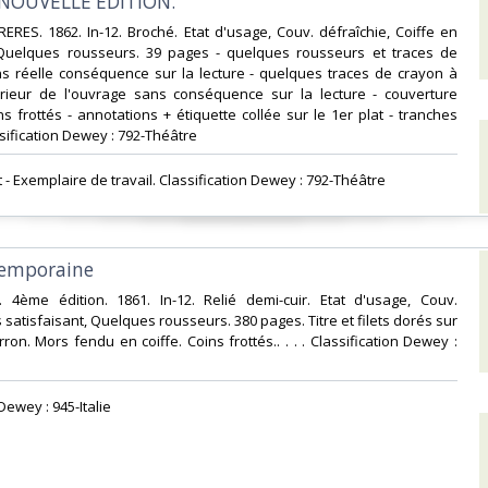
NOUVELLE EDITION.‎
RERES. 1862. In-12. Broché. Etat d'usage, Couv. défraîchie, Coiffe en
Quelques rousseurs. 39 pages - quelques rousseurs et traces de
ns réelle conséquence sur la lecture - quelques traces de crayon à
térieur de l'ouvrage sans conséquence sur la lecture - couverture
ns frottés - annotations + étiquette collée sur le 1er plat - tranches
lassification Dewey : 792-Théâtre‎
t - Exemplaire de travail. Classification Dewey : 792-Théâtre‎
emporaine‎
. 4ème édition. 1861. In-12. Relié demi-cuir. Etat d'usage, Couv.
 satisfaisant, Quelques rousseurs. 380 pages. Titre et filets dorés sur
ron. Mors fendu en coiffe. Coins frottés.. . . . Classification Dewey :
 Dewey : 945-Italie‎