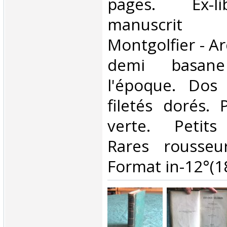
pages. Ex-li
manuscri
Montgolfier - A
demi basan
l'époque. Dos
filetés dorés. 
verte. Petits
Rares rousseu
Format in-12°(18