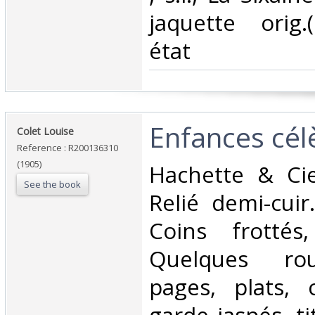
jaquette orig.
état‎
‎Enfances cél
‎Colet Louise‎
Reference : R200136310
(1905)
‎Hachette & Cie
See the book
Relié demi-cuir
Coins frottés
Quelques rou
pages, plats, 