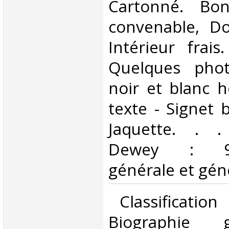
Cartonné. Bon
convenable, Dos
Intérieur frai
Quelques phot
noir et blanc h
texte - Signet 
Jaquette. . . 
Dewey : 920
générale et géné
‎ Classificatio
Biographie 