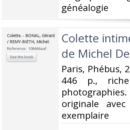
généalogie‎
‎Colette inti
‎Colette. - BONAL, Gérard
/ REMY-BIETH, Michel:‎
de Michel Del 
Reference : 108466aaf
See the book
‎Paris, Phébus, 2
446 p., riche
photographies. r
originale avec
exemplaire‎