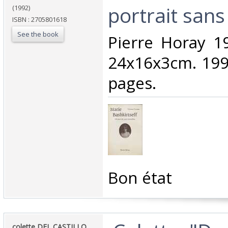
portrait sans
(1992)
ISBN : 2705801618
See the book
‎Pierre Horay 
24x16x3cm. 199
pages.‎
‎Bon état‎
‎colette DEL CASTILLO