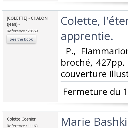
‎Colette, l'éte
‎[COLETTE] - CHALON
(Jean).-‎
apprentie.‎
Reference : 28569
See the book
‎ P., Flammario
broché, 427pp. ;
couverture illust
‎ Fermeture du 1
‎Marie Bashki
‎Colette Cosnier‎
Reference : 11163