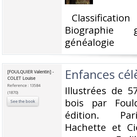
‎ Classificatio
Biographie 
généalogie‎
‎Enfances cél
‎[FOULQUIER Valentin] - ‎
‎COLET Louise‎
Reference : 13584
‎Illustrées de 
(1870)
bois par Foulq
See the book
édition. Pari
Hachette et Ci