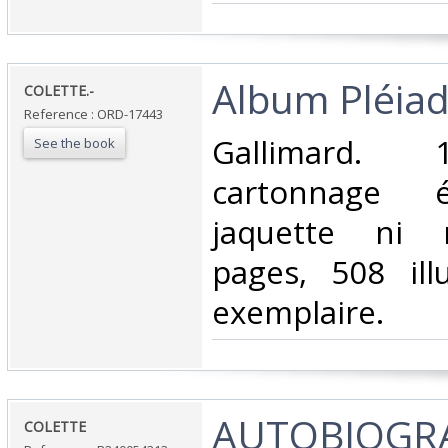
‎Album Pléiade
‎COLETTE.-‎
Reference : ORD-17443
‎Gallimard. 
See the book
cartonnage é
jaquette ni 
pages, 508 illu
exemplaire.‎
‎AUTOBIOGRA
‎COLETTE‎