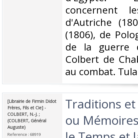
concernent l
d'Autriche (18
(1806), de Polo
de la guerre 
Colbert de Cha
au combat. Tular
‎Traditions e
‎[Librairie de Firmin Didot
Frères, Fils et Cie] - ‎
‎COLBERT, N.-J. ;
ou Mémoires
(COLBERT, Général
Auguste)‎
le Temps et l
Reference : 68919