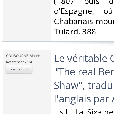
(1807 puis d
d'Espagne, o
Chabanais mour
Tulard, 388‎
‎Le véritable
‎COLBOURNE Maurice‎
Reference : Y23435
"The real Be
See the book
Shaw", tradu
l'anglais par A
‎, s.l., La Sixai