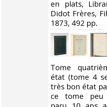
en plats, Libra
Didot Frères, Fil
1873, 492 pp.‎
‎Tome quatriè
état (tome 4 se
très bon état pa
ce tome peu
paru 10 ans ap