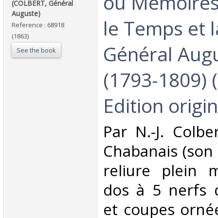
ou Mémoires
(COLBERT, Général
Auguste)‎
le Temps et l
Reference : 68918
(1863)
Général Augu
See the book
(1793-1809) 
Edition origina
‎Par N.-J. Colb
Chabanais (son fi
reliure plein 
dos à 5 nerfs 
et coupes ornée