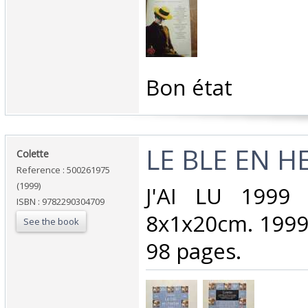
‎Bon état‎
‎LE BLE EN H
‎Colette‎
Reference : 500261975
(1999)
‎J'AI LU 1999
ISBN : 9782290304709
8x1x20cm. 1999
See the book
98 pages.‎