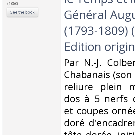
(1863)
Général Augu
See the book
(1793-1809) 
Edition origina
‎Par N.-J. Colb
Chabanais (son fi
reliure plein 
dos à 5 nerfs 
et coupes ornée
doré d'encadre
tête dorée, initi