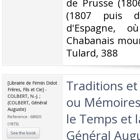
de Prusse (180
(1807 puis d
d'Espagne, o
Chabanais mour
Tulard, 388‎
‎Traditions e
‎[Librairie de Firmin Didot
Frères, Fils et Cie] - ‎
‎COLBERT, N.-J. ;
ou Mémoires
(COLBERT, Général
Auguste)‎
le Temps et l
Reference : 68920
(1873)
Général Augu
See the book