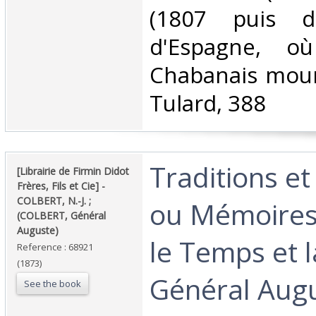
(1807 puis d
d'Espagne, o
Chabanais mour
Tulard, 388‎
‎Traditions e
‎[Librairie de Firmin Didot
Frères, Fils et Cie] - ‎
‎COLBERT, N.-J. ;
ou Mémoires
(COLBERT, Général
Auguste)‎
le Temps et l
Reference : 68921
(1873)
Général Augu
See the book