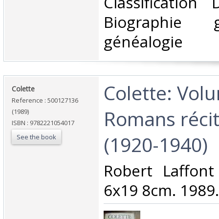
Classification
Biographie 
généalogie‎
‎Colette: Vol
‎Colette‎
Reference : 500127136
Romans récit
(1989)
ISBN : 9782221054017
(1920-1940)‎
See the book
‎Robert Laffon
6x19 8cm. 1989.