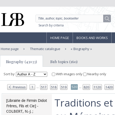
Search by criteria
HOME PAGE
BOOKS AND WORKS
Home page
Thematic catalogue
Biography
Biography (43033)
Sub topics (160)
Sort by
With images only
Nearby only
...
...
520
Previous
1
517
518
519
820
1120
1420
‎Traditions e
‎[Librairie de Firmin Didot
Frères, Fils et Cie] - ‎
‎COLBERT, N.-J. ;