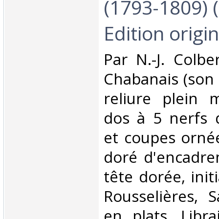
(1793-1809) 
Edition origina
‎Par N.-J. Colb
Chabanais (son fi
reliure plein 
dos à 5 nerfs 
et coupes ornée
doré d'encadre
tête dorée, initi
Rousselières, S
en plats, Libra