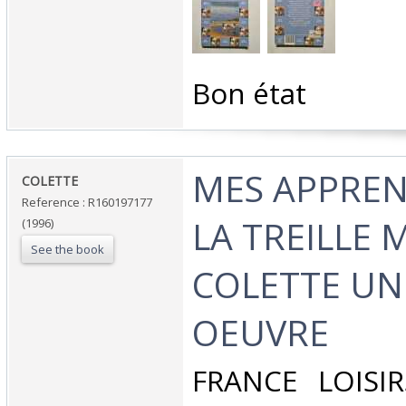
‎Bon état‎
‎MES APPREN
‎COLETTE‎
Reference : R160197177
LA TREILLE 
(1996)
See the book
COLETTE UN
OEUVRE‎
‎FRANCE LOISIR