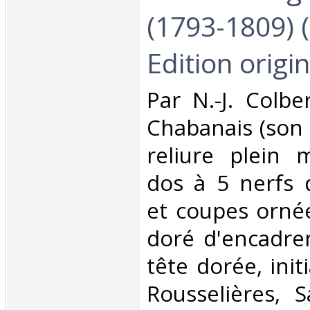
(1793-1809) 
Edition origina
‎Par N.-J. Colb
Chabanais (son fi
reliure plein 
dos à 5 nerfs 
et coupes ornée
doré d'encadre
tête dorée, initi
Rousselières, S