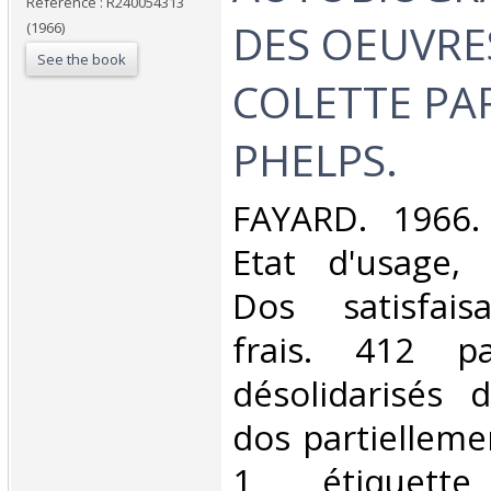
Reference : R240054313
DES OEUVRE
(1966)
See the book
COLETTE PA
PHELPS.‎
‎FAYARD. 1966.
Etat d'usage, 
Dos satisfaisa
frais. 412 p
désolidarisés 
dos partiellem
1 étiquett