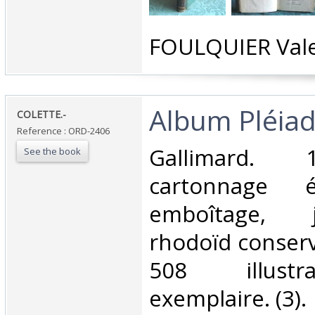
‎FOULQUIER Vale
‎Album Pléiade
‎COLETTE.-‎
Reference : ORD-2406
‎Gallimard. 
See the book
cartonnage é
emboîtage, 
rhodoïd conserv
508 illustr
exemplaire. (3).‎