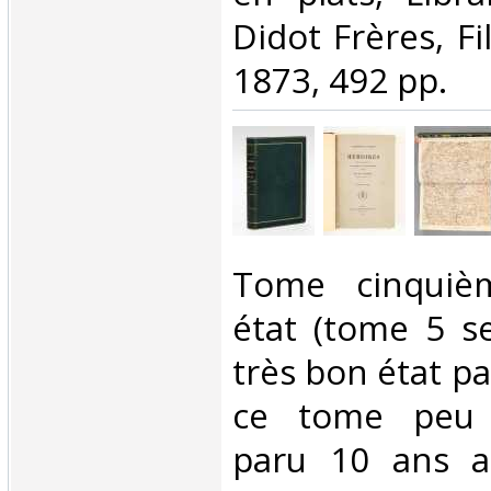
Didot Frères, Fil
1873, 492 pp.‎
‎Tome cinquiè
état (tome 5 se
très bon état pa
ce tome peu
paru 10 ans ap