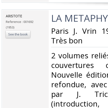
‎LA METAPHY
‎ARISTOTE‎
Reference : 001692
(1953)
‎Paris J. Vrin 
See the book
Très bon ‎
‎2 volumes relié
couvertures 
Nouvelle éditi
refondue, ave
par J. Tric
(introduction,