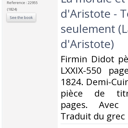
Reference : 22955
d'Aristote - 
(1824)
See the book
seulement (L
d'Aristote)‎
‎Firmin Didot pè
LXXIX-550 page
1824. Demi-Cuir
pièce de titr
pages. Avec f
Traduit du grec 