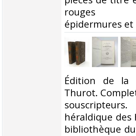
rouges (m
épidermures et t
‎Édition de la
Thurot. Complet 
souscripteur
héraldique des 
bibliothèque du