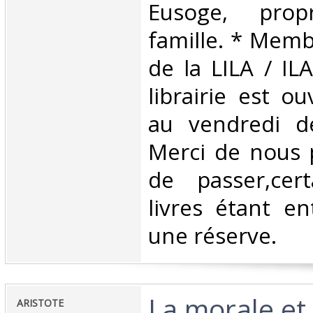
Eusoge, prop
famille. * Mem
de la LILA / I
librairie est o
au vendredi d
Merci de nous 
de passer,cer
livres étant e
une réserve. ‎
‎La morale et 
‎ARISTOTE‎