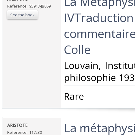
‎La Métaphysi
Reference : 95913-JB069
IVTraduction
See the book
commentaire
Colle‎
‎Louvain, Instit
philosophie 193
‎Rare‎
‎La métaphysi
‎ARISTOTE.‎
Reference : 117230