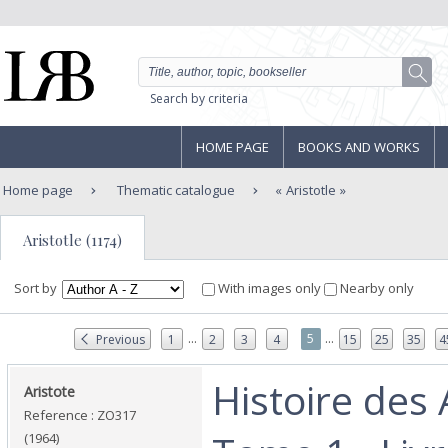
Search by criteria
HOME PAGE
BOOKS AND WORKS
Home page
Thematic catalogue
Aristotle
Aristotle (1174)
Sort by
With images only
Nearby only
...
...
5
Previous
1
2
3
4
15
25
35
4
‎Histoire de
‎Aristote‎
Reference : ZO317
(1964)