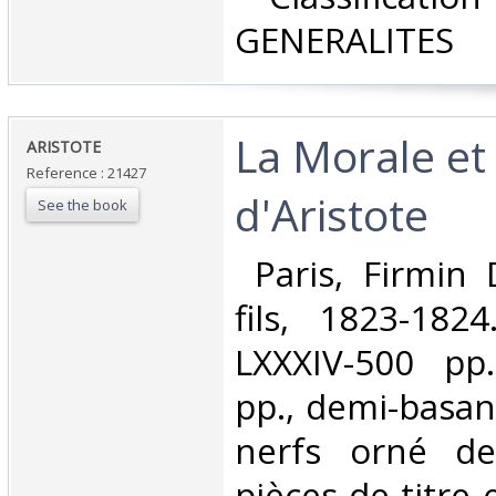
GENERALITES‎
‎La Morale et 
‎ARISTOTE‎
Reference : 21427
d'Aristote‎
See the book
‎ Paris, Firmin
fils, 1823-1824
LXXXIV-500 pp
pp., demi-basan
nerfs orné de 
pièces de titre