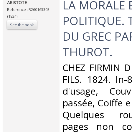
‎LA MORALE 
‎ARISTOTE‎
Reference : R260165303
POLITIQUE. 
(1824)
See the book
DU GREC PA
THUROT.‎
‎CHEZ FIRMIN D
FILS. 1824. In-
d'usage, Couv
passée, Coiffe 
Quelques rou
pages non cou