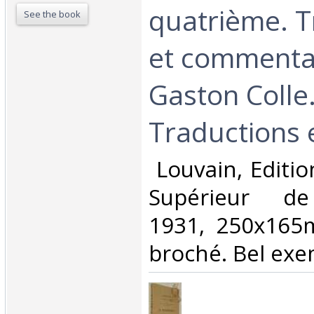
quatrième. T
See the book
et commenta
Gaston Colle.
Traductions e
‎ Louvain, Editio
Supérieur de
1931, 250x165
broché. Bel exem