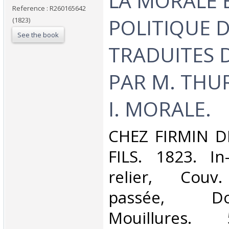
‎LA MORALE 
Reference : R260165642
POLITIQUE D
(1823)
See the book
TRADUITES 
PAR M. THU
I. MORALE.‎
‎CHEZ FIRMIN D
FILS. 1823. In
relier, Couv
passée, D
Mouillures.