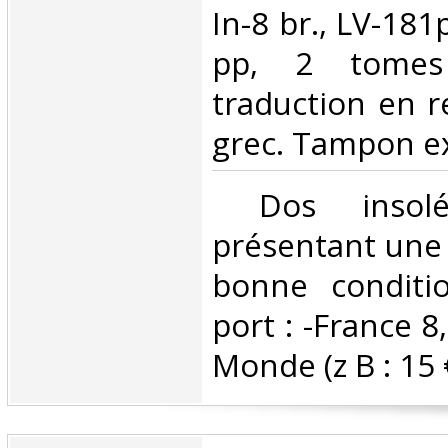
In-8 br., LV-181
pp, 2 tomes 
traduction en r
grec. Tampon ex-l
‎ Dos insol
présentant une 
bonne conditio
port : -France 8,
Monde (z B : 15 €)