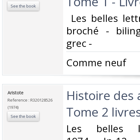
Tome 1 - Livre
See the book
‎ Les belles let
broché - bilin
grec -‎
‎Comme neuf ‎
‎Histoire des
‎Aristote‎
Reference : R320128526
Tome 2 livres 
(1974)
See the book
‎Les belles le