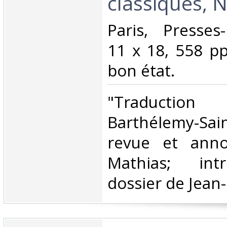
classiques, N
‎Paris, Presses
11 x 18, 558 pp
bon état.‎
‎"Traductio
Barthélemy-Saint
revue et anno
Mathias; int
dossier de Jean-L