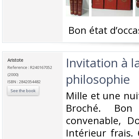
‎ Bon état d’occa
‎Invitation à l
‎Aristote‎
Reference : R240167052
philosophie‎
(2000)
ISBN : 2842054482
See the book
‎Mille et une nui
Broché. Bon 
convenable, Dos
Intérieur frais. 