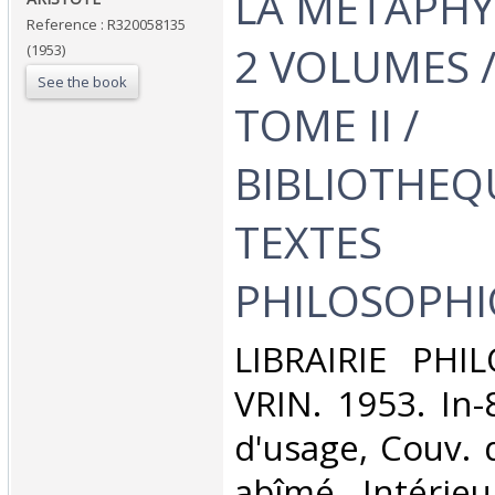
‎LA METAPHY
Reference : R320058135
2 VOLUMES /
(1953)
See the book
TOME II /
BIBLIOTHEQ
TEXTES
PHILOSOPHIQ
‎LIBRAIRIE PHI
VRIN. 1953. In-
d'usage, Couv. 
abîmé, Intérieur