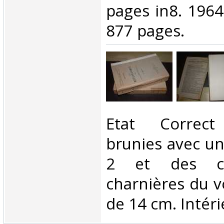
pages in8. 1964.
877 pages.‎
‎Etat Correct
brunies avec un
2 et des co
charnières du v
de 14 cm. Intéri