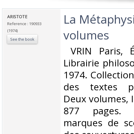
‎La Métaphys
‎ARISTOTE ‎
Reference : 190933
volumes‎
(1974)
See the book
‎ VRIN Paris, 
Librairie philos
1974. Collectio
des textes ph
Deux volumes, I
877 pages. D
marques de sc