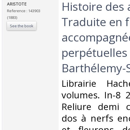
‎Histoire des
‎ARISTOTE‎
Reference : 143903
Traduite en f
(1883)
See the book
accompagnée
perpétuelles 
Barthélemy-Sa
‎Librairie Ha
volumes. In-8 
Reliure demi c
dos à nerfs enc
et fleurons do