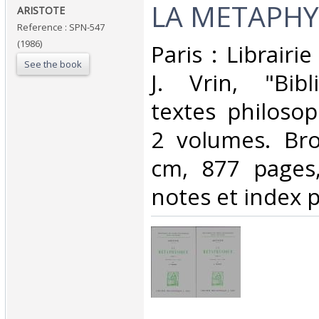
‎LA METAPHY
‎ARISTOTE‎
Reference : SPN-547
(1986)
‎Paris : Librair
See the book
J. Vrin, "Bib
textes philosop
2 volumes. Bro
cm, 877 pages,
notes et index pa