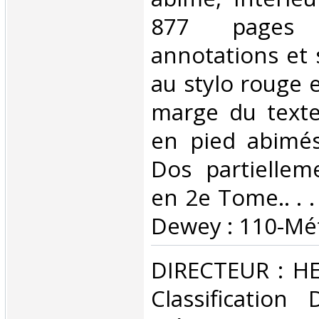
877 pages 
annotations et
au stylo rouge e
marge du texte
en pied abimé
Dos partielle
en 2e Tome.. . . 
Dewey : 110-Mé
‎DIRECTEUR : H
Classification