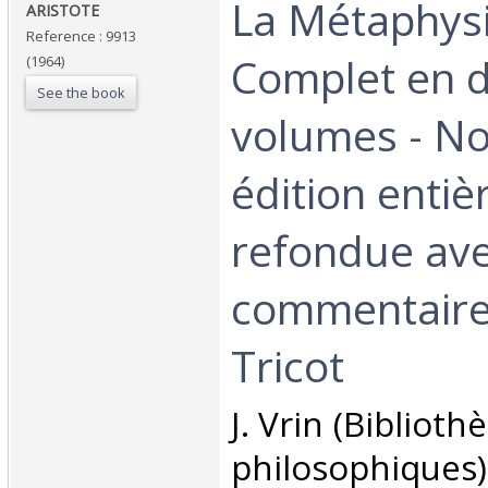
‎La Métaphys
‎ARISTOTE‎
Reference : 9913
Complet en 
(1964)
See the book
volumes - No
édition enti
refondue av
commentaire 
Tricot‎
‎J. Vrin (Bibliot
philosophiques)