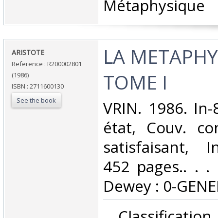
Métaphysique‎
‎LA METAPH
‎ARISTOTE‎
Reference : R200002801
TOME I‎
(1986)
ISBN : 2711600130
See the book
‎VRIN. 1986. In
état, Couv. co
satisfaisant, I
452 pages.. . . 
Dewey : 0-GENE
‎ Classificati