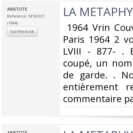
‎LA METAPHYS
‎ARISTOTE‎
Reference : M162331
(1964)
‎ 1964 Vrin Cou
See the book
Paris 1964 2 vo
LVIII - 877- .
coupé, un nom
de garde. . No
entièrement r
commentaire par 
‎ARISTOTE‎