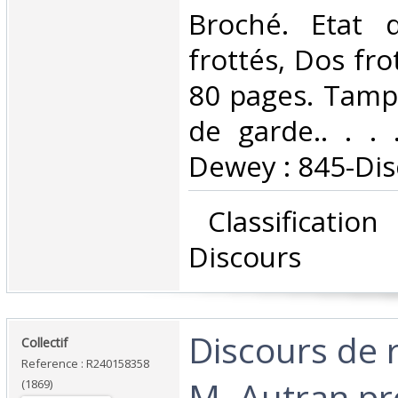
Broché. Etat d
frottés, Dos fro
80 pages. Tamp
de garde.. . . .
Dewey : 845-Dis
‎ Classificatio
Discours‎
‎Discours de 
‎Collectif‎
Reference : R240158358
M. Autran pr
(1869)