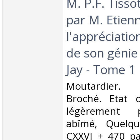
M. P.F. Tisso
par M. Etien
l'appréciation
de son génie
Jay - Tome 1‎
‎Moutardier.
Broché. Etat d
légèrement 
abîmé, Quelqu
CXXVI + 470 pa