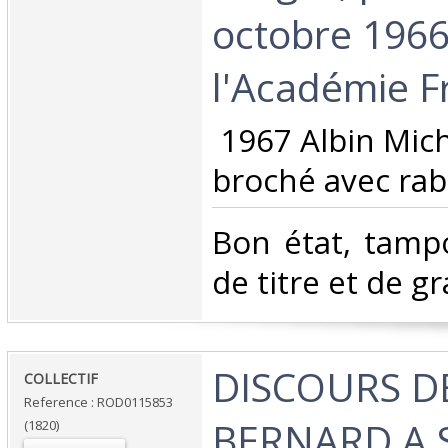
octobre 1966
l'Académie Fr
‎ 1967 Albin Mich
broché avec raba
‎Bon état, tamp
de titre et de gra
‎DISCOURS D
‎COLLECTIF‎
Reference : ROD0115853
BERNARD A 
(1820)