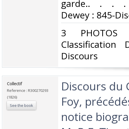
garde.. . . . 
Dewey : 845-Dis
‎3 PHOTOS D
Classification
Discours‎
‎Discours du
‎Collectif‎
Reference : R300270293
Foy, précédé
(1826)
See the book
notice biogr