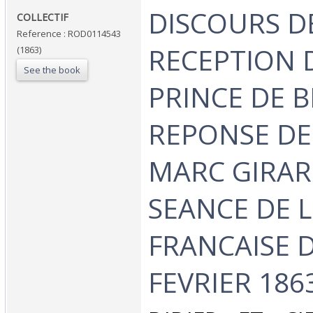
‎DISCOURS D
‎COLLECTIF‎
Reference : ROD0114543
RECEPTION D
(1863)
See the book
PRINCE DE B
REPONSE DE 
MARC GIRAR
SEANCE DE 
FRANCAISE 
FEVRIER 1863