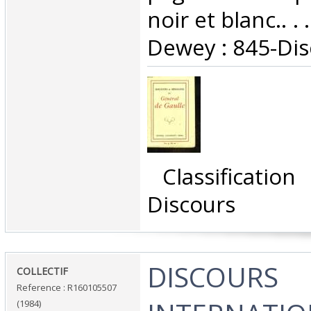
noir et blanc.. . 
Dewey : 845-Dis
‎ Classificatio
Discours‎
‎DISCOURS
‎COLLECTIF‎
Reference : R160105507
(1984)