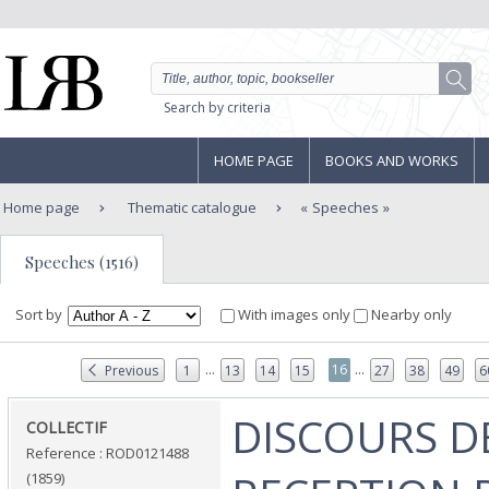
Search by criteria
HOME PAGE
BOOKS AND WORKS
Home page
Thematic catalogue
Speeches
Speeches (1516)
Sort by
With images only
Nearby only
...
...
16
Previous
1
13
14
15
27
38
49
6
‎DISCOURS D
‎COLLECTIF‎
Reference : ROD0121488
(1859)