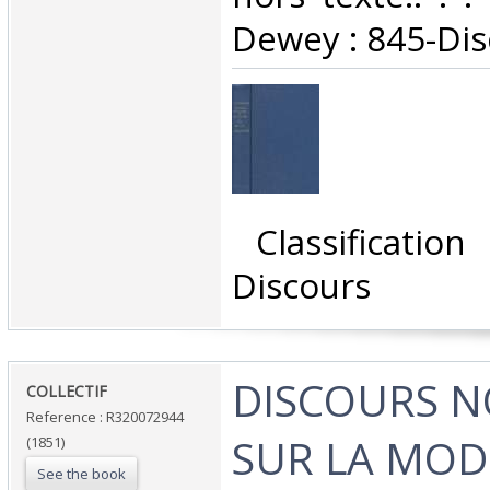
Dewey : 845-Dis
‎ Classificatio
Discours‎
‎DISCOURS 
‎COLLECTIF‎
Reference : R320072944
SUR LA MODE
(1851)
See the book