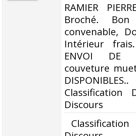
‎RAMIER PIERRE
Broché. Bon 
convenable, Dos
Intérieur frai
ENVOI DE L
couveture mue
DISPONIBL
Classification
Discours‎
‎ Classificatio
Discours‎