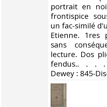
portrait en no
frontispice so
un fac-similé d'
Etienne. 1res 
sans conséqu
lecture. Dos pl
fendus.. . . . 
Dewey : 845-Dis