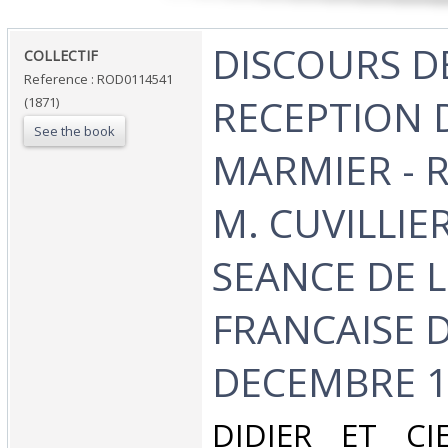
‎DISCOURS D
‎COLLECTIF‎
Reference : ROD0114541
RECEPTION D
(1871)
See the book
MARMIER - 
M. CUVILLIE
SEANCE DE 
FRANCAISE 
DECEMBRE 18
‎DIDIER ET CIE