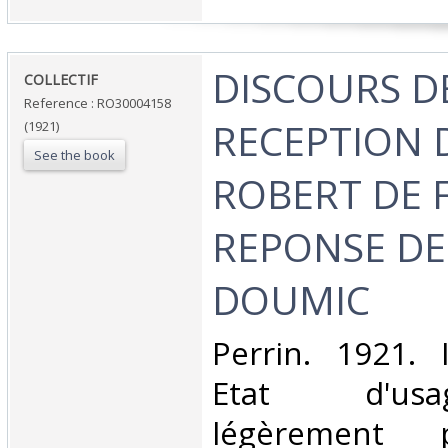
‎DISCOURS D
‎COLLECTIF‎
Reference : RO30004158
RECEPTION 
(1921)
See the book
ROBERT DE F
REPONSE DE
DOUMIC‎
‎Perrin. 1921. 
Etat d'us
légèrement 