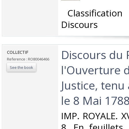
‎ Classificatio
Discours‎
‎Discours du 
‎COLLECTIF‎
Reference : RO80046466
l'Ouverture d
See the book
Justice, tenu 
le 8 Mai 1788
‎IMP. ROYALE. XVI
8. En feuillets.