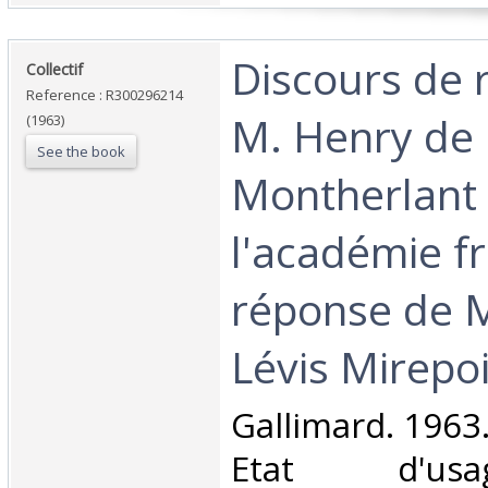
‎Discours de 
‎Collectif‎
Reference : R300296214
M. Henry de
(1963)
See the book
Montherlant
l'académie fr
réponse de M
Lévis Mirepoi
‎Gallimard. 1963
Etat d'us