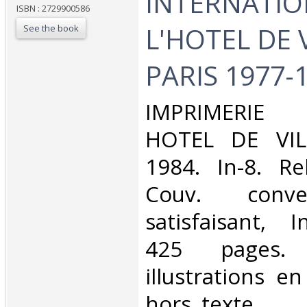
INTERNATIO
ISBN : 2729900586
L'HOTEL DE 
See the book
PARIS 1977-1
‎IMPRIMERIE 
HOTEL DE VIL
1984. In-8. Re
Couv. conve
satisfaisant, I
425 pages. 
illustrations e
hors texte.. . . 