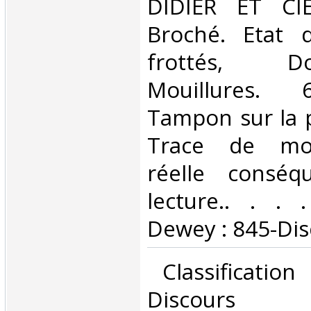
‎DIDIER ET CIE
Broché. Etat d
frottés, 
Mouillures. 
Tampon sur la 
Trace de mou
réelle conséq
lecture.. . . .
Dewey : 845-Dis
‎ Classificatio
Discours‎