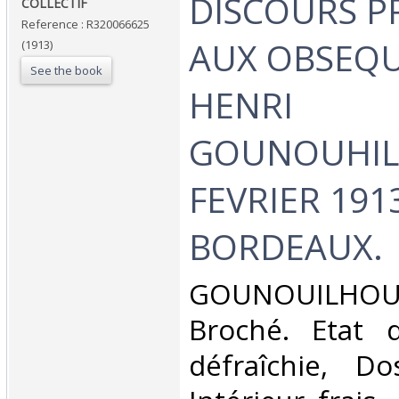
‎DISCOURS 
‎COLLECTIF‎
Reference : R320066625
AUX OBSEQU
(1913)
See the book
HENRI
GOUNOUHILH
FEVRIER 1913
BORDEAUX.‎
‎GOUNOUILHOU.
Broché. Etat d
défraîchie, Dos