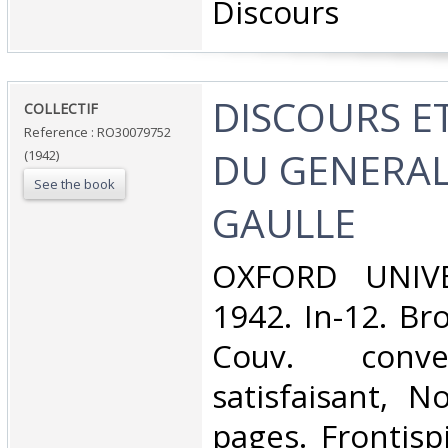
Discours‎
‎DISCOURS E
‎COLLECTIF‎
Reference : RO30079752
DU GENERAL
(1942)
See the book
GAULLE‎
‎OXFORD UNIVE
1942. In-12. Br
Couv. conve
satisfaisant, 
pages. Frontisp