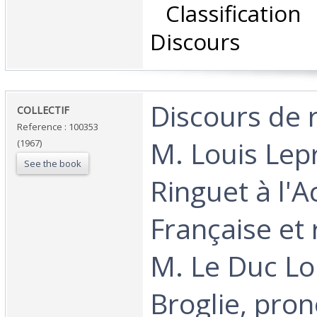
‎ Classificatio
Discours‎
‎Discours de 
‎COLLECTIF‎
Reference : 100353
M. Louis Lep
(1967)
See the book
Ringuet à l'
Française et
M. Le Duc Lo
Broglie, pron