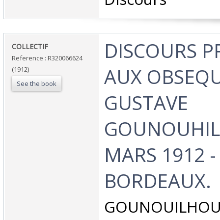
‎DISCOURS 
‎COLLECTIF‎
Reference : R320066624
AUX OBSEQU
(1912)
See the book
GUSTAVE
GOUNOUHIL
MARS 1912 -
BORDEAUX.‎
‎GOUNOUILHOU.