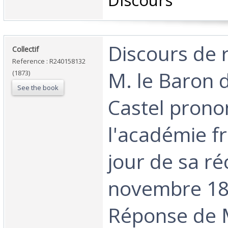
Discours‎
‎Discours de 
‎Collectif‎
Reference : R240158132
M. le Baron d
(1873)
See the book
Castel prono
l'académie fr
jour de sa ré
novembre 18
Réponse de M