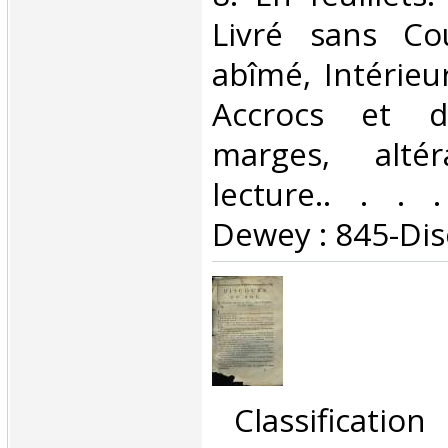
Livré sans Co
abîmé, Intérieur
Accrocs et d
marges, alté
lecture.. . . .
Dewey : 845-Dis
‎ Classificatio