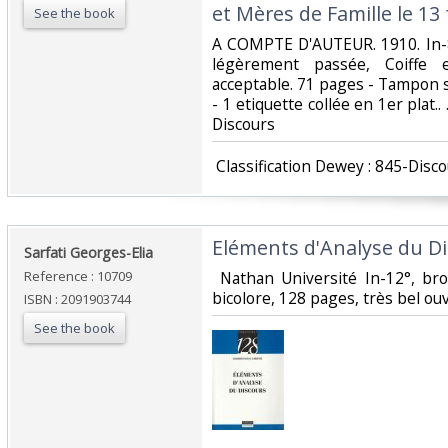
et Mères de Famille le 13 f
See the book
‎A COMPTE D'AUTEUR. 1910. In-8
légèrement passée, Coiffe 
acceptable. 71 pages - Tampon su
- 1 etiquette collée en 1er plat.. 
Discours‎
‎ Classification Dewey : 845-Disco
‎Eléments d'Analyse du Di
‎Sarfati Georges-Elia‎
Reference : 10709
‎ Nathan Université In-12°, br
bicolore, 128 pages, très bel ouv
ISBN : 2091903744
See the book