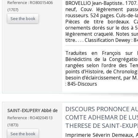
Reference : RO80015406
‎BROVELLIO Jean-Baptiste.. 1707. I
neuf, Couv. légèrement pass
(1707)
rousseurs. 524 pages. Culs-de-l
See the book
Pièces de titre bordeaux. Ca
ornements dorés sur le dos à 5
légèrement craquelé. Notes su
titre.. . . . Classification Dewey : 
‎Traduites en François sur l
Bénédictins de la Congrégati
rangées selon l'ordre des Te
points d'Histoire, de Chronolog
besoin d'éclaircissement, par M.
: 845-Discours‎
‎DISCOURS PRONONCE AU
‎SAINT-EXUPERY Abbé de‎
COMTE ADHEMAR DE LUS
Reference : RO40204513
THERESE DE SAINT-EXUPE
(1873)
See the book
‎Imprimerie Séverin Demeaux, A