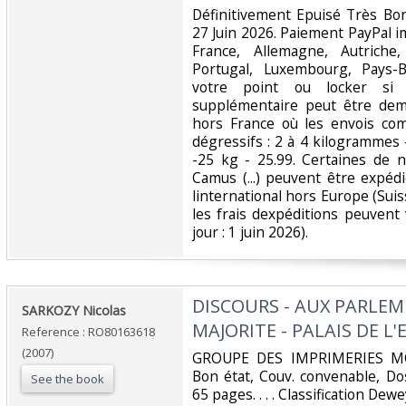
‎Définitivement Epuisé Très Bo
27 Juin 2026. Paiement PayPal i
France, Allemagne, Autriche,
Portugal, Luxembourg, Pays-
votre point ou locker si c
supplémentaire peut être dem
hors France où les envois co
dégressifs : 2 à 4 kilogrammes -
-25 kg - 25.99. Certaines de no
Camus (...) peuvent être expéd
linternational hors Europe (Suis
les frais dexpéditions peuvent 
jour : 1 juin 2026). ‎
‎DISCOURS - AUX PARLEM
‎SARKOZY Nicolas‎
MAJORITE - PALAIS DE L'E
Reference : RO80163618
(2007)
‎GROUPE DES IMPRIMERIES MOR
Bon état, Couv. convenable, Dos 
See the book
65 pages. . . . Classification Dewe