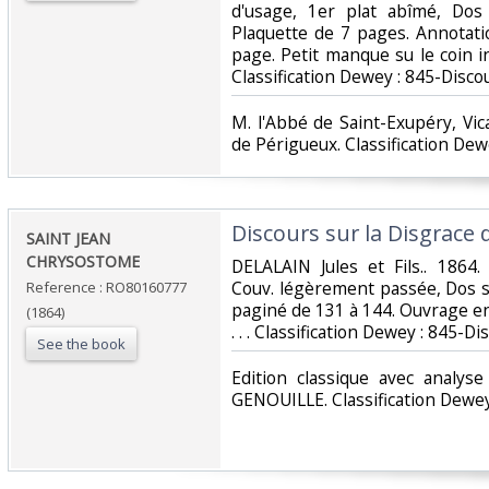
d'usage, 1er plat abîmé, Dos s
Plaquette de 7 pages. Annotati
page. Petit manque su le coin infé
Classification Dewey : 845-Discou
‎M. l'Abbé de Saint-Exupéry, Vi
de Périgueux. Classification Dew
‎Discours sur la Disgrace 
‎SAINT JEAN
CHRYSOSTOME‎
‎DELALAIN Jules et Fils.. 1864.
Couv. légèrement passée, Dos sa
Reference : RO80160777
paginé de 131 à 144. Ouvrage en
(1864)
. . . Classification Dewey : 845-Di
See the book
‎Edition classique avec analys
GENOUILLE. Classification Dewey