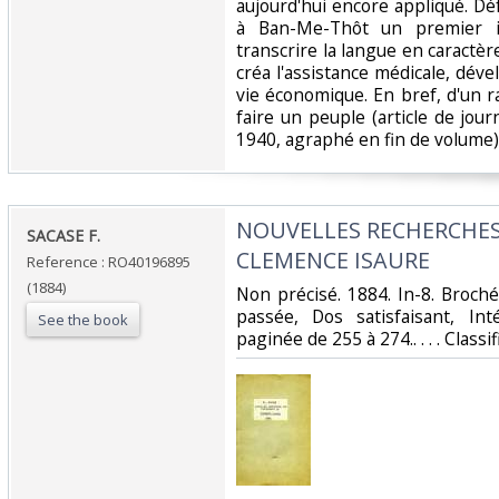
aujourd'hui encore appliqué. Dé
à Ban-Me-Thôt un premier in
transcrire la langue en caractères
créa l'assistance médicale, dével
vie économique. En bref, d'un ra
faire un peuple (article de journ
1940, agraphé en fin de volume)
‎NOUVELLES RECHERCHES
‎SACASE F.‎
CLEMENCE ISAURE‎
Reference : RO40196895
(1884)
‎Non précisé. 1884. In-8. Broch
passée, Dos satisfaisant, Int
See the book
paginée de 255 à 274.. . . . Class