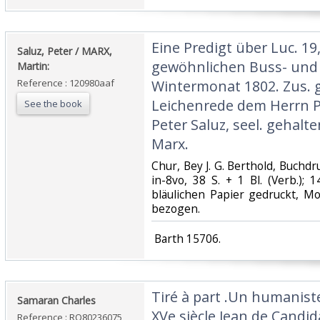
‎Eine Predigt über Luc. 19
‎Saluz, Peter / MARX,
gewöhnlichen Buss- und 
Martin:‎
Reference : 120980aaf
Wintermonat 1802. Zus. 
Leichenrede dem Herrn P
See the book
Peter Saluz, seel. gehalt
Marx.‎
‎Chur, Bey J. G. Berthold, Buchdr
in-8vo, 38 S. + 1 Bl. (Verb.); 1
bläulichen Papier gedruckt, M
bezogen.‎
‎ Barth 15706. ‎
‎Tiré à part .Un humanist
‎Samaran Charles‎
XVe siècle Jean de Candi
Reference : RO80236075