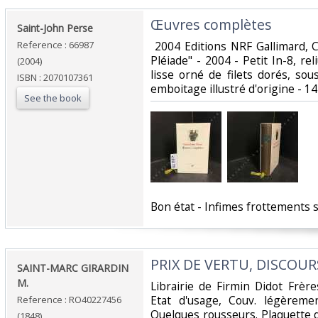
‎Œuvres complètes ‎
‎Saint-John Perse‎
Reference : 66987
‎ 2004 Editions NRF Gallimard, 
Pléiade" - 2004 - Petit In-8, r
(2004)
lisse orné de filets dorés, so
ISBN : 2070107361
emboitage illustré d'origine - 1
See the book
‎Bon état - Infimes frottements s
‎PRIX DE VERTU, DISCOURS
‎SAINT-MARC GIRARDIN
M.‎
‎Librairie de Firmin Didot Frère
Etat d'usage, Couv. légèremen
Reference : RO40227456
Quelques rousseurs. Plaquette de 
(1848)