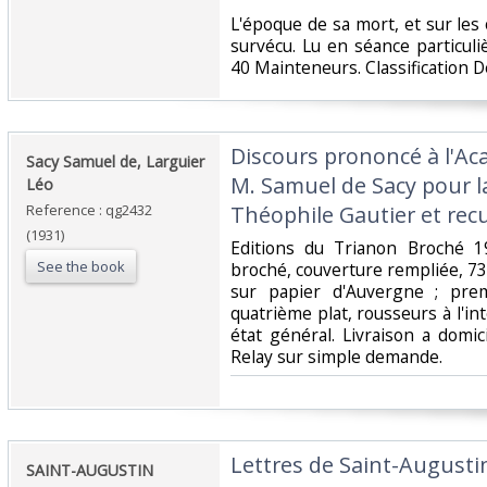
‎L'époque de sa mort, et sur les
survécu. Lu en séance particuli
40 Mainteneurs. Classification D
‎Discours prononcé à l'A
‎Sacy Samuel de, Larguier
M. Samuel de Sacy pour l
Léo‎
Reference : qg2432
Théophile Gautier et recue
(1931)
‎Editions du Trianon Broché 1
See the book
broché, couverture rempliée, 7
sur papier d'Auvergne ; pre
quatrième plat, rousseurs à l'int
état général. Livraison a domi
Relay sur simple demande.‎
‎Lettres de Saint-Augusti
‎SAINT-AUGUSTIN‎