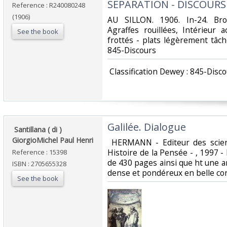
SEPARATION - DISCOURS
Reference : R240080248
(1906)
‎AU SILLON. 1906. In-24. Bro
Agraffes rouillées, Intérieur 
See the book
frottés - plats légèrement tâchés
845-Discours‎
‎ Classification Dewey : 845-Disco
‎Galilée. Dialogue‎
‎ Santillana ( di )
GiorgioMichel Paul Henri ‎
‎ HERMANN - Editeur des scien
Histoire de la Pensée - , 1997 
Reference : 15398
de 430 pages ainsi que ht une a
ISBN : 2705655328
dense et pondéreux en belle con
See the book