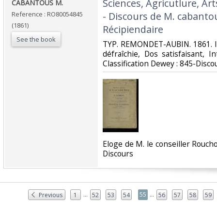
Sciences, Agricutlure, Art
CABANTOUS M.‎
Reference : RO80054845
- Discours de M. cabanto
(1861)
Récipiendaire‎
See the book
‎TYP. REMONDET-AUBIN. 1861. In
défraîchie, Dos satisfaisant, Int
Classification Dewey : 845-Discou
‎Eloge de M. le conseiller Roucho
Discours‎
...
...
55
Previous
1
52
53
54
56
57
58
59