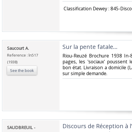
‎ Classification Dewey : 845-Disco
‎Sur la pente fatale...‎
‎Saucourt A.‎
Reference : ln517
‎Riou-Reuzé Brochure 1938 In-
pages, les 'sociaux' poussent l
(1938)
bon état. Livraison a domicile 
See the book
sur simple demande.‎
‎Discours de Réception à 
‎SAUDBREUIL -