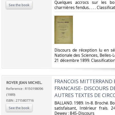
Quelques accrocs sur les bo
See the book
charnières fendus.. . . . Classifi
‎Discours de réception lu en s
Nationale des Sciences, Belles-L
21 décembre 1899. Classification
‎FRANCOIS MITTERRAND 
‎ROYER JEAN MICHEL.‎
FRANCAISE- DISCOURS D
Reference : R150198096
AUTRES TEXTES DE CIRC
(1989)
ISBN : 2715807716
‎BALLAND. 1989. In-8. Broché. B
satisfaisant, Intérieur frais. 2
See the book
Dewey : 845-Discours‎