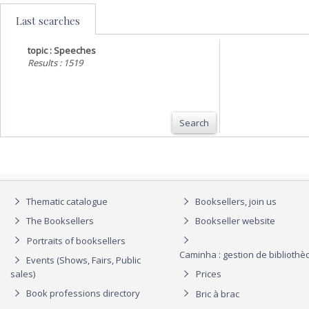
Last searches
topic : Speeches
Results : 1519
Search
Thematic catalogue
Booksellers, join us
The Booksellers
Bookseller website
Portraits of booksellers
Caminha : gestion de biblioth
Events (Shows, Fairs, Public
sales)
Prices
Book professions directory
Bric à brac