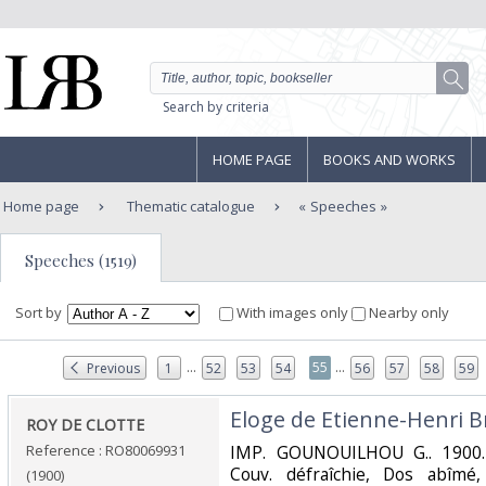
Search by criteria
HOME PAGE
BOOKS AND WORKS
Home page
Thematic catalogue
Speeches
Speeches (1519)
Sort by
With images only
Nearby only
...
...
55
Previous
1
52
53
54
56
57
58
59
‎Eloge de Etienne-Henri B
‎ROY DE CLOTTE‎
Reference : RO80069931
‎IMP. GOUNOUILHOU G.. 1900. 
Couv. défraîchie, Dos abîmé,
(1900)