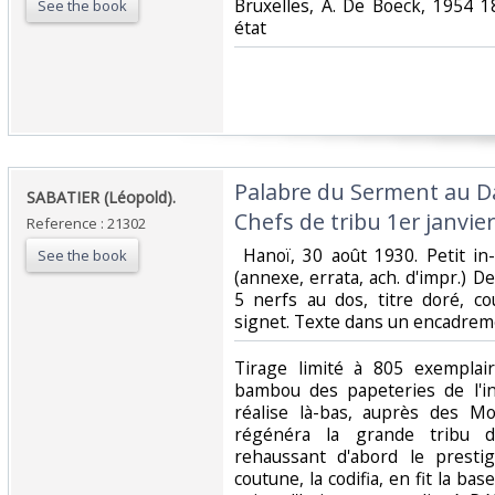
‎Bruxelles, A. De Boeck, 1954 
See the book
état‎
‎Palabre du Serment au D
‎SABATIER (Léopold).‎
Chefs de tribu 1er janvier
Reference : 21302
‎ Hanoï, 30 août 1930. Petit in
See the book
(annexe, errata, ach. d'impr.) 
5 nerfs au dos, titre doré, c
signet. Texte dans un encadreme
‎Tirage limité à 805 exempla
bambou des papeteries de l'in
réalise là-bas, auprès des Mo
régénéra la grande tribu 
rehaussant d'abord le prestige
coutune, la codifia, en fit la bas