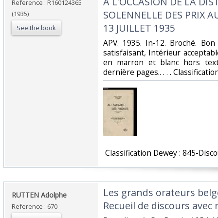
A L'OCCASION DE LA DI
Reference : R160124365
SOLENNELLE DES PRIX AU
(1935)
13 JUILLET 1935‎
See the book
‎APV. 1935. In-12. Broché. Bon
satisfaisant, Intérieur acceptabl
en marron et blanc hors texte
dernière pages.. . . . Classificat
‎ Classification Dewey : 845-Disco
‎Les grands orateurs belg
‎RUTTEN Adolphe‎
Recueil de discours avec 
Reference : 670