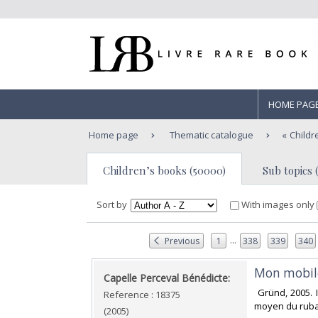
HOME PAG
Home page
Thematic catalogue
Childr
Children’s books (50000)
Sub topics 
Sort by
With images only
...
Previous
1
338
339
340
‎Mon mobil
‎Capelle Perceval Bénédicte: ‎
‎ Gründ, 2005.
Reference : 18375
moyen du ruban
(2005)