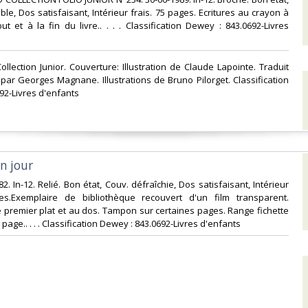
le, Dos satisfaisant, Intérieur frais. 75 pages. Ecritures au crayon à
t et à la fin du livre.. . . . Classification Dewey : 843.0692-Livres
.Collection Junior. Couverture: Illustration de Claude Lapointe. Traduit
 par Georges Magnane. Illustrations de Bruno Pilorget. Classification
92-Livres d'enfants‎
n jour‎
1982. In-12. Relié. Bon état, Couv. défraîchie, Dos satisfaisant, Intérieur
es.Exemplaire de bibliothèque recouvert d'un film transparent.
le premier plat et au dos. Tampon sur certaines pages. Range fichette
 page.. . . . Classification Dewey : 843.0692-Livres d'enfants‎