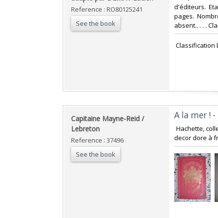
d'éditeurs. E
Reference : RO80125241
pages. Nombre
See the book
absent.. . . . C
‎ Classification
‎A la mer ! 
‎Capitaine Mayne-Reid /
Lebreton ‎
‎ Hachette, col
decor dore à fr
Reference : 37496
See the book