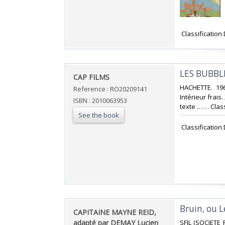
‎ Classificatio
‎LES BUBBL
‎CAP FILMS‎
‎HACHETTE. 19
Reference : RO20209141
Intérieur frai
ISBN : 2010063953
texte .. . . . C
See the book
‎ Classificatio
‎Bruin, ou 
‎CAPITAINE MAYNE REID,
adapté par DEMAY Lucien‎
‎SFIL (SOCIETE