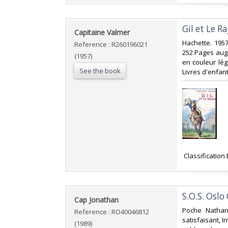
‎Gil et Le 
‎Capitaine Valmer‎
‎Hachette. 1957
Reference : R260196021
252 Pages augm
(1957)
en couleur lég
See the book
Livres d'enfant
‎ Classificatio
‎S.O.S. Osl
‎Cap Jonathan‎
‎Poche Nathan
Reference : RO40046812
satisfaisant, I
(1989)