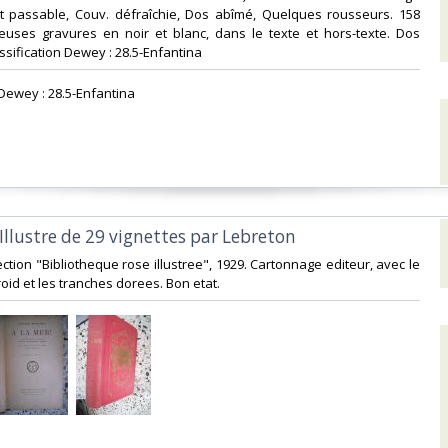
tat passable, Couv. défraîchie, Dos abîmé, Quelques rousseurs. 158
uses gravures en noir et blanc, dans le texte et hors-texte. Dos
lassification Dewey : 28.5-Enfantina‎
 Dewey : 28.5-Enfantina‎
- Illustre de 29 vignettes par Lebreton ‎
lection "Bibliotheque rose illustree", 1929. Cartonnage editeur, avec le
oid et les tranches dorees. Bon etat.‎