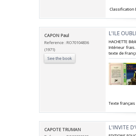
‎ Classificatio
‎L'ILE OUBLI
‎CAPON Paul‎
‎HACHETTE Bibli
Reference : RO70104836
Intérieur frais
(1971)
texte de Franço
See the book
‎Texte français
‎L'INVITE D
‎CAPOTE TRUMAN‎
‎EDITIONS FOLI