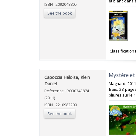
et blanc dans et
ISBN : 2092048805
See the book
‎ Classificatio
‎Mystère et
‎Capoccia Héloïse, Klein
Daniel‎
‎Magnard. 2011.
frais. 28 page
Reference : RO30343874
pliures sur le 1
(2011)
ISBN : 2210982200
See the book