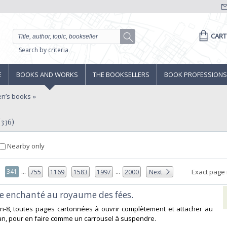
CART
Search by criteria
E
BOOKS AND WORKS
THE BOOKSELLERS
BOOK PROFESSIONS
en’s books
(336)
Nearby only
...
...
341
Exact page
755
1169
1583
1997
2000
Next
e enchanté au royaume des fées. ‎
 In-8, toutes pages cartonnées à ouvrir complètement et attacher au
, pour en faire comme un carrousel à suspendre. ‎