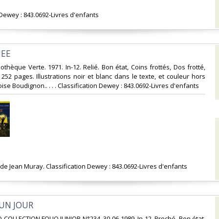
n Dewey : 843.0692-Livres d'enfants‎
EE‎
othèque Verte. 1971. In-12. Relié. Bon état, Coins frottés, Dos frotté,
. 252 pages. Illustrations noir et blanc dans le texte, et couleur hors
ise Boudignon.. . . . Classification Dewey : 843.0692-Livres d'enfants‎
 de Jean Muray. Classification Dewey : 843.0692-Livres d'enfants‎
'UN JOUR‎
O COLLECTION FOLIO JUNIOR N°234. 30-06-1989. In-12. Broché. Bon état,