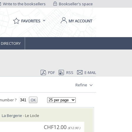
Write to the booksellers
Bookseller's space
FAVORITES
MY ACCOUNT
 DIRECTORY
PDF
RSS
E-MAIL
Refine
 number ?
OK
La Bergerie
- Le Locle
CHF12.00
(€12.90 )