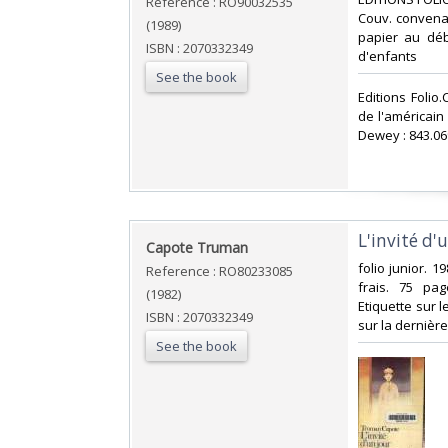
Reference : RO90032535
Couv. convenab
(1989)
papier au débu
ISBN : 2070332349
d'enfants‎
See the book
‎Editions Folio
de l'américain
Dewey : 843.06
‎L'invité d'u
‎Capote Truman‎
‎folio junior. 
Reference : RO80233085
frais. 75 pag
(1982)
Etiquette sur 
ISBN : 2070332349
sur la dernière
See the book