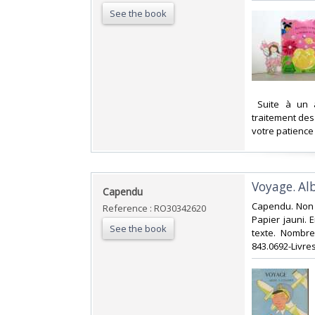
See the book
‎ Suite à un 
traitement de
votre patience
‎Voyage. Al
‎Capendu‎
‎Capendu. Non 
Reference : RO30342620
Papier jauni. 
See the book
texte. Nombreu
843.0692-Livres