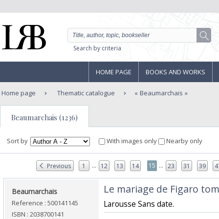
Search by criteria
HOME PAGE
BOOKS AND WORKS
Home page
Thematic catalogue
Beaumarchais
Beaumarchais (1236)
Sort by
With images only
Nearby only
...
...
15
Previous
1
12
13
14
23
31
39
4
‎Le mariage de Figaro tom
‎Beaumarchais‎
Reference : 500141145
‎Larousse Sans date.‎
ISBN : 2038700141