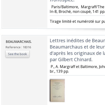
‎ Paris/Baltimore, Margraff/Th
In-8, Broché, non coupé, 141 pp. 
‎Tirage limité et numéroté sur pu
‎Lettres inédites de Bea
‎BEAUMARCHAIS.‎
Beaumarchaus et de leur 
Reference : 18316
d'après les originaux de l
See the book
par Gilbert Chinard.‎
‎ P., A. Margraff et Baltimore, J
br., 139 pp. ‎