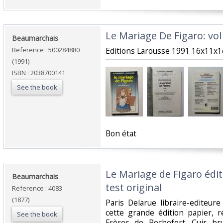
‎Le Mariage De Figaro: vol 
‎Beaumarchais‎
Reference : 500284880
‎Editions Larousse 1991 16x11x1c
(1991)
ISBN : 2038700141
See the book
‎Bon état‎
‎Le Mariage de Figaro édit
‎Beaumarchais‎
test original‎
Reference : 4083
(1877)
‎Paris Delarue libraire-editeu
cette grande édition papier, r
See the book
Frères de Rochefort. Cuir br