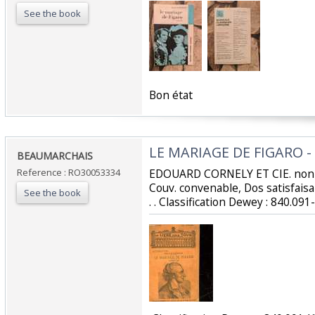
See the book
‎Bon état‎
‎LE MARIAGE DE FIGARO - 
‎BEAUMARCHAIS‎
Reference : RO30053334
‎EDOUARD CORNELY ET CIE. non d
Couv. convenable, Dos satisfaisant
See the book
. . Classification Dewey : 840.091