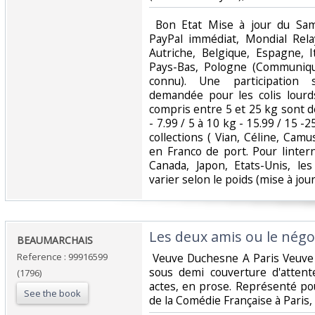
‎ Bon Etat Mise à jour du Sa
PayPal immédiat, Mondial Rela
Autriche, Belgique, Espagne, I
Pays-Bas, Pologne (Communiqu
connu). Une participation 
demandée pour les colis lourd
compris entre 5 et 25 kg sont d
- 7.99 / 5 à 10 kg - 15.99 / 15 -
collections ( Vian, Céline, Camu
en Franco de port. Pour linter
Canada, Japon, Etats-Unis, le
varier selon le poids (mise à jour :
‎Les deux amis ou le négoc
‎BEAUMARCHAIS ‎
Reference : 99916599
‎ Veuve Duchesne A Paris Veuv
sous demi couverture d'atten
(1796)
actes, en prose. Représenté pou
See the book
de la Comédie Française à Paris, l