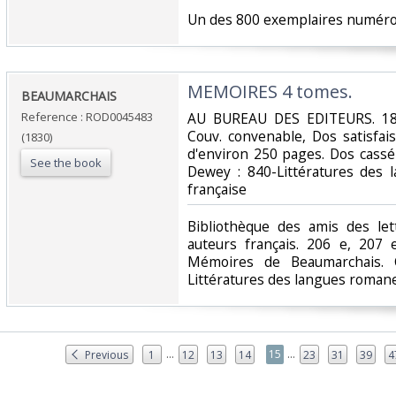
‎Un des 800 exemplaires numérotés
‎MEMOIRES 4 tomes.‎
‎BEAUMARCHAIS‎
Reference : ROD0045483
‎AU BUREAU DES EDITEURS. 183
Couv. convenable, Dos satisfais
(1830)
d'environ 250 pages. Dos cassé du
See the book
Dewey : 840-Littératures des 
française‎
‎Bibliothèque des amis des le
auteurs français. 206 e, 207 
Mémoires de Beaumarchais. C
Littératures des langues romanes
...
...
15
Previous
1
12
13
14
23
31
39
4