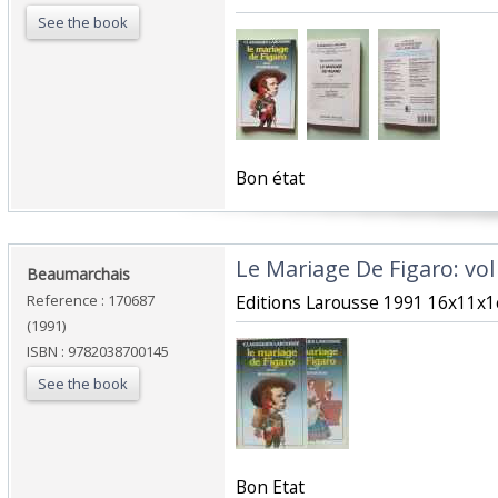
See the book
‎Bon état‎
‎Le Mariage De Figaro: vol 
‎Beaumarchais‎
Reference : 170687
‎Editions Larousse 1991 16x11x1c
(1991)
ISBN : 9782038700145
See the book
‎Bon Etat‎