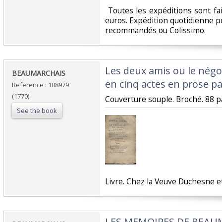
‎ Toutes les expéditions sont f
euros. Expédition quotidienne po
recommandés ou Colissimo. ‎
‎Les deux amis ou le nég
‎BEAUMARCHAIS ‎
en cinq actes en prose p
Reference : 108979
(1770)
‎Couverture souple. Broché. 88 p
See the book
‎Livre. Chez la Veuve Duchesne et
‎LES MEMOIRES DE BEAUM