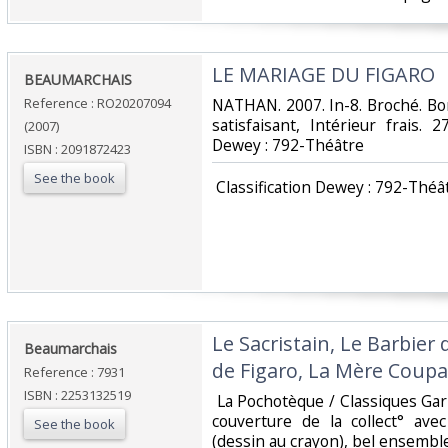
‎LE MARIAGE DU FIGARO‎
‎BEAUMARCHAIS‎
Reference : RO20207094
‎NATHAN. 2007. In-8. Broché. Bo
satisfaisant, Intérieur frais. 2
(2007)
Dewey : 792-Théâtre‎
ISBN : 2091872423
See the book
‎ Classification Dewey : 792-Théât
‎Le Sacristain, Le Barbier 
‎Beaumarchais‎
de Figaro, La Mère Coupab
Reference : 7931
ISBN : 2253132519
‎ La Pochotèque / Classiques Ga
couverture de la collect° ave
See the book
(dessin au crayon), bel ensemble 