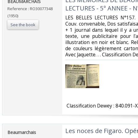
‎BEAUMARCHAIS‎
LECTURES - 5° ANNEE - N°
Reference : RO30077348
(1950)
‎LES BELLES LECTURES N°157. 1
Couv. convenable, Dos satisfaisa
See the book
+ 1 journal dans lequel il y a 
texte, une publicitaire pour 
illustration en noir et blanc. Rel
de couleurs légèrement carton
Avec Jaquette. . . Classification 
‎ Classification Dewey : 840.091-X
‎Les noces de Figaro. Opér
‎Beaumarchais ‎