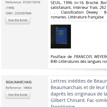
Reference : R150173074
‎SEUIL.. 1996. In-16. Broché. B
satisfaisant, Intérieur frais. 26
(1996)
. . . Classification Dewey : 
ISBN : 2020287846
romanes. Littérature française‎
See the book
‎Postface de FRANCOIS WEYERG
840-Littératures des langues rom
‎Lettres inédites de Bea
‎BEAUMARCHAIS.‎
Beaumarchais et de leur f
Reference : 18964
daprès les originaux de l
See the book
Gilbert Chinard. Fac-sim
frontispice.‎