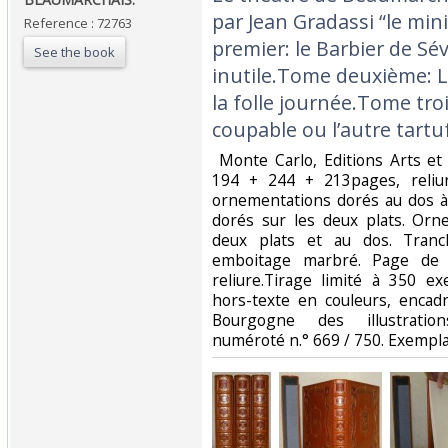
par Jean Gradassi “le min
Reference : 72763
premier: le Barbier de Sév
See the book
inutile.Tome deuxième: L
la folle journée.Tome tro
coupable ou l’autre tartuf
‎ Monte Carlo, Editions Arts 
194 + 244 + 213pages, reliur
ornementations dorés au dos à
dorés sur les deux plats. Orn
deux plats et au dos. Tranc
emboitage marbré. Page de 
reliure.Tirage limité à 350 e
hors-texte en couleurs, encad
Bourgogne des illustration
numéroté n.° 669 / 750. Exemplair