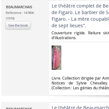
‎Le théâtre complet de Be
‎BEAUMARCHAIS ‎
de Figaro. Le barbier de S
Reference : 147806
Figaro. - La mère coupabl
(1970)
de sept lieues".‎
See the book
‎Couverture rigide. Reliure s
d'illustrations.‎
‎Livre. Collection dirigée par Ai
Notices de Sylvie Chevalley
(Collection : Les génies du théâtr
‎Le théâtre de Beaumarcha
‎BEAUMARCHAIS.‎