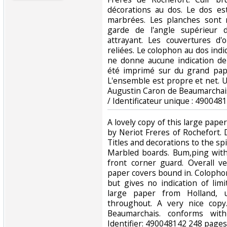
décorations au dos. Le dos es
marbrées. Les planches sont 
garde de l'angle supérieur d
attrayant. Les couvertures d'
reliées. Le colophon au dos ind
ne donne aucune indication de 
été imprimé sur du grand pap
L'ensemble est propre et net. U
Augustin Caron de Beaumarcha
/ Identificateur unique : 490048
‎A lovely copy of this large pape
by Neriot Freres of Rochefort.
Titles and decorations to the spin
Marbled boards. Bum,ping with 
front corner guard. Overall ve
paper covers bound in. Colopho
but gives no indication of lim
large paper from Holland, 
throughout. A very nice copy
Beaumarchais. conforms wi
Identifier: 490048142 248 pages.