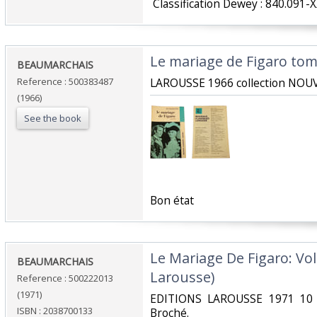
‎ Classification Dewey : 840.091-X
‎Le mariage de Figaro tome
‎BEAUMARCHAIS‎
Reference : 500383487
‎LAROUSSE 1966 collection NOU
(1966)
See the book
‎Bon état‎
‎Le Mariage De Figaro: Vol
‎BEAUMARCHAIS‎
Larousse)‎
Reference : 500222013
(1971)
‎EDITIONS LAROUSSE 1971 10 
ISBN : 2038700133
Broché.‎