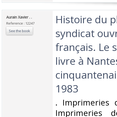
‎Histoire du 
‎Aurain Xavier . .‎
Reference : 12247
syndicat ouvr
See the book
français. Le 
livre à Nante
cinquantenai
1983‎
‎. Imprimeries 
Imprimeries de