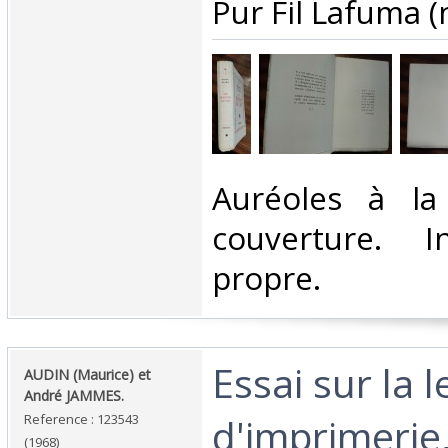
Pur Fil Lafuma (n
‎Auréoles à l
couverture. I
propre.‎
‎Essai sur la l
‎AUDIN (Maurice) et
André JAMMES.‎
d'imprimerie
Reference : 123543
(1968)