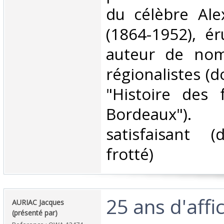
du célèbre Ale
(1864-1952), ér
auteur de nom
régionalistes (
"Histoire des 
Bordeaux").
satisfaisant
frotté)‎
‎25 ans d'affi
‎AURIAC Jacques
(présenté par) ‎