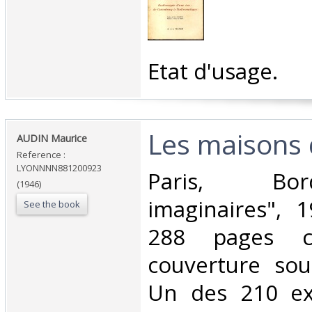
‎Etat d'usage.‎
‎Les maisons d
‎AUDIN Maurice‎
Reference :
LYONNNN881200923
‎Paris, Bo
(1946)
imaginaires", 
See the book
288 pages c
couverture sou
Un des 210 ex