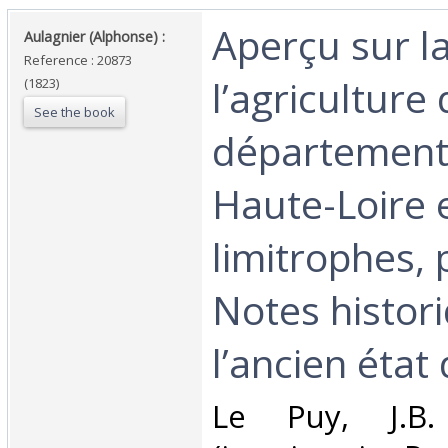
‎Aperçu sur l
‎Aulagnier (Alphonse) : ‎
Reference : 20873
l’agriculture
(1823)
See the book
département
Haute-Loire 
limitrophes,
Notes histor
l’ancien état 
‎Le Puy, J.B