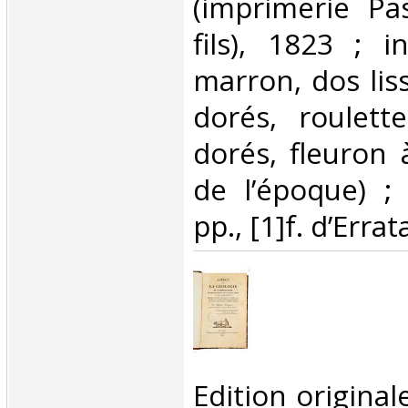
(imprimerie Pa
fils), 1823 ; i
marron, dos lis
dorés, roulett
dorés, fleuron à
de l’époque) ; 
pp., [1]f. d’Errata
‎Edition origina