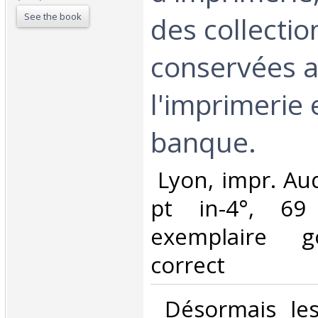
See the book
des collectio
conservées 
l'imprimerie 
banque.‎
‎ Lyon, impr. Aud
pt in-4°, 69
exemplaire g
correct‎
‎ Désormais les