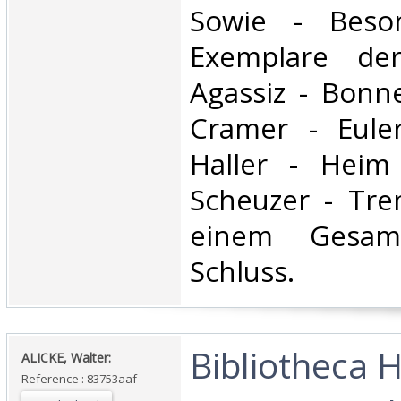
Sowie - Beso
Exemplare de
Agassiz - Bonne
Cramer - Eule
Haller - Heim
Scheuzer - Tre
einem Gesamt
Schluss. ‎
‎Bibliotheca H
‎ALICKE, Walter:‎
Reference : 83753aaf