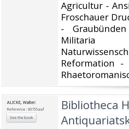
Agricultur - Ans
Froschauer Druc
- Graubünden
Milit
Naturwissen
Reformation - 
Rhaetoromanisch
‎Bibliotheca H
‎ALICKE, Walter:‎
Reference : 83755aaf
Antiquariats
See the book