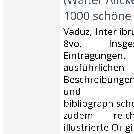
1000 schöne 
‎Vaduz, Interlibr
8vo, Insg
Eintragungen,
ausführlichen
Beschreibungen
und g
bibliographis
zudem reich 
illustrierte Orig