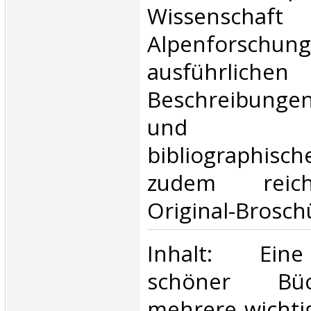
Wissensc
Alpenforschung
ausführlichen
Beschreibungen
und g
bibliographis
zudem reich 
Original-Broschü
‎Inhalt: Ei
schöner Büc
mehrere wichti