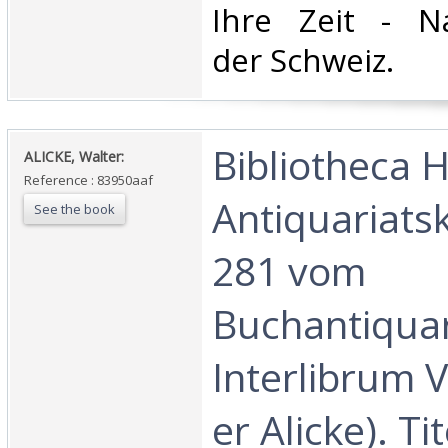
Ihre Zeit - Na
der Schweiz. ‎
‎Bibliotheca 
‎ALICKE, Walter:‎
Reference : 83950aaf
Antiquariats
See the book
281 vom
Buchantiquar
Interlibrum 
er Alicke). Tit