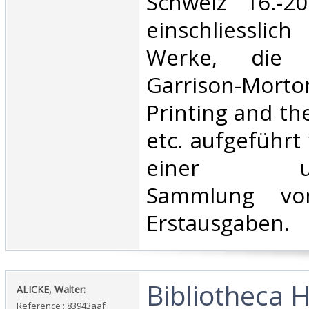
Schweiz 16.-20
einschliesslic
Werke, die 
Garrison-Mort
Printing and th
etc. aufgeführt
einer umf
Sammlung vo
Erstausgaben. ‎
‎Bibliotheca H
‎ALICKE, Walter:‎
Reference : 83943aaf