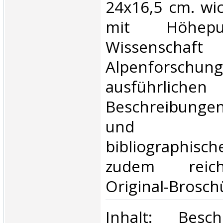
24x16,5 cm. wic
mit Höhep
Wissensc
Alpenforschung
ausführlichen
Beschreibungen
und g
bibliographis
zudem reich 
Original-Broschü
‎Inhalt: Besc