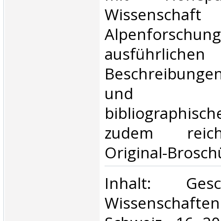
Wissensc
Alpenforschung
ausführlichen
Beschreibungen
und g
bibliographis
zudem reich 
Original-Broschü
‎Inhalt: Ges
Wissenschaf