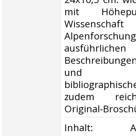
mit Höhep
Wissensc
Alpenforschung
ausführlichen
Beschreibungen
und g
bibliographis
zudem reich 
Original-Broschü
‎Inhalt: