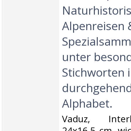
Naturhistori
Alpenreisen 
Spezialsamm
unter beson
Stichworten 
durchgehen
Alphabet.‎
‎Vaduz, Inter
24x16,5 cm. wic