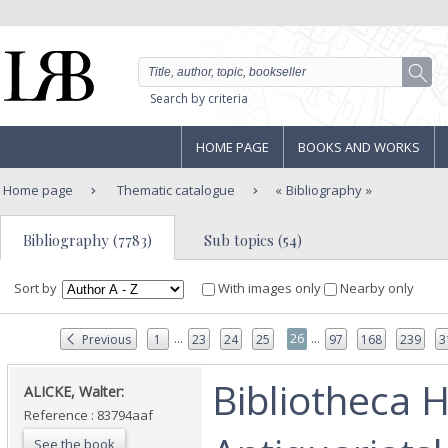
Search by criteria
HOME PAGE
BOOKS AND WORKS
Home page
Thematic catalogue
Bibliography
Bibliography (7783)
Sub topics (54)
Sort by
With images only
Nearby only
...
...
26
Previous
1
23
24
25
97
168
239
3
‎Bibliotheca H
‎ALICKE, Walter:‎
Reference : 83794aaf
See the book