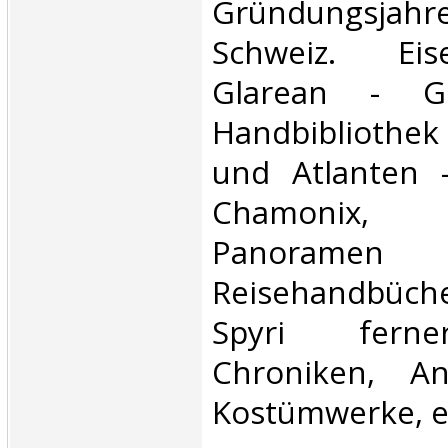
Gründungs
Schweiz. Ei
Glarean - G
Handbibliothek 
und Atlanten 
Chamonix,
Panorame
Reisehandbüch
Spyri ferne
Chroniken, A
Kostümwerke, etc