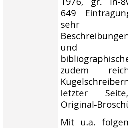
1976, gr. in-8
649 Eintragun
sehr ausf
Beschreibungen
und g
bibliographis
zudem reich 
Kugelschreib
letzter Seite,
Original-Broschü
‎Mit u.a. folg