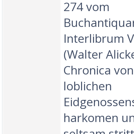
274 vom
Buchantiquar
Interlibrum 
(Walter Alicke
Chronica von
loblichen
Eidgenossens
harkomen un
seltsam strit