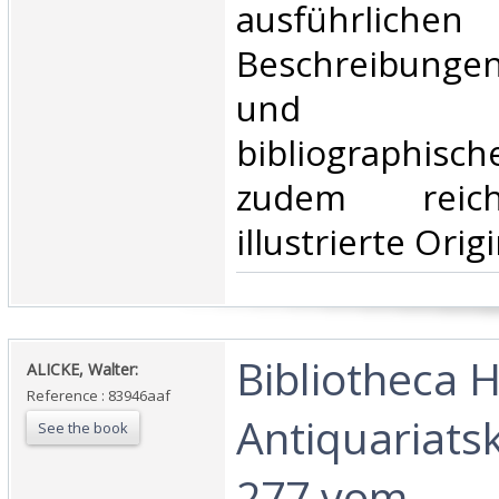
ausführlichen
Beschreibungen
und g
bibliographis
zudem reich 
illustrierte Orig
‎Bibliotheca H
‎ALICKE, Walter:‎
Reference : 83946aaf
Antiquariats
See the book
277 vom