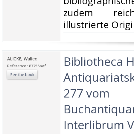
bibliographis
zudem reich 
illustrierte Orig
‎Bibliotheca H
‎ALICKE, Walter:‎
Reference : 83756aaf
Antiquariats
See the book
277 vom
Buchantiquar
Interlibrum 