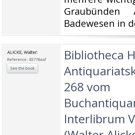
Graubünden 
Badewesen in de
‎Bibliotheca H
‎ALICKE, Walter:‎
Reference : 83778aaf
Antiquariats
See the book
268 vom
Buchantiquar
Interlibrum 
(Walter Alicke