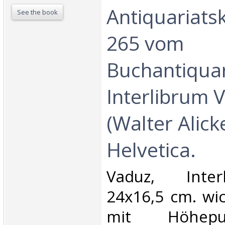
Antiquariats
See the book
265 vom
Buchantiquar
Interlibrum 
(Walter Alicke
Helvetica.‎
‎Vaduz, Inter
24x16,5 cm. wic
mit Höhep