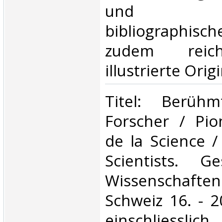
und g
bibliographis
zudem reich 
illustrierte Orig
‎Titel: Berüh
Forscher / Pio
de la Science 
Scientists. G
Wissenschaf
Schweiz 16. - 2
einschliesslic