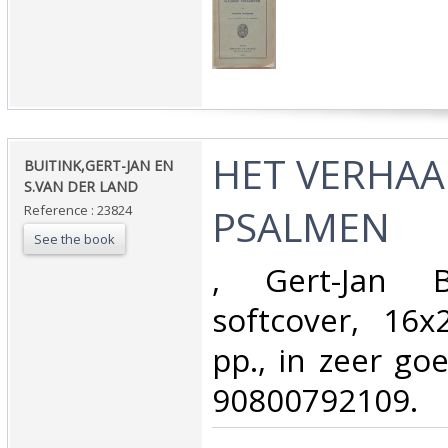
‎HET VERHAA
‎BUITINK,GERT-JAN EN
S.VAN DER LAND‎
PSALMEN‎
Reference : 23824
See the book
‎, Gert-Jan B
softcover, 16
pp., in zeer go
90800792109.‎