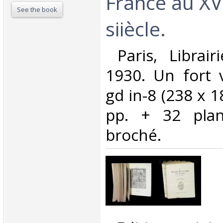
France au X
See the book
siiècle.‎
‎ Paris, Librair
1930. Un fort 
gd in-8 (238 x 
pp. + 32 plan
broché.‎