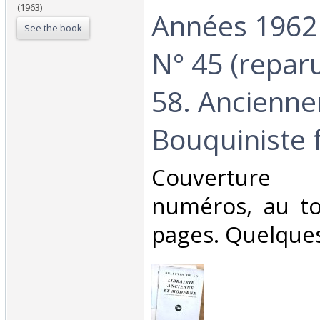
(1963)
Années 1962 
See the book
N° 45 (repar
58. Ancienn
Bouquiniste f
‎Couverture
numéros, au to
pages. Quelques