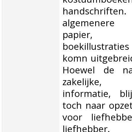
handschrifte
algemenere 
papier, 
boekillustrati
komn uitgebrei
Hoewel de na
zakelijke, bi
informatie, bl
toch naar opzet
voor liefhebb
liefhebber.‎