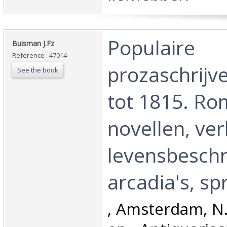
‎Populaire
‎Buisman J.Fz‎
Reference : 47014
prozaschrijv
See the book
tot 1815. Ro
novellen, ver
levensbeschr
arcadia's, spr
‎, Amsterdam, N