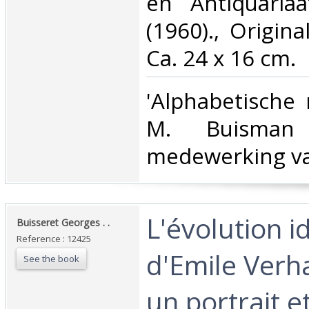
en Antiquariaa
(1960)., Origina
Ca. 24 x 16 cm.‎
‎'Alphabetische
M. Buisman 
medewerking van
‎L'évolution 
‎Buisseret Georges . .‎
Reference : 12425
d'Emile Verh
See the book
un portrait e