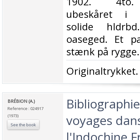
1902. 4to.
ubeskåret i 
solide hldrb
oaseged. Et pa
stænk på rygge.‎
‎Originaltrykket.‎
‎Bibliographi
‎BRÉBION (A.)‎
Reference : 024917
voyages dan
(1973)
See the book
l'Indochine 