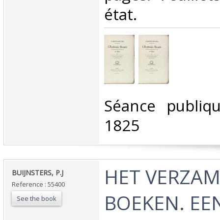
état.‎
‎Séance publi
1825 ‎
‎HET VERZA
‎BUIJNSTERS, P.J‎
Reference : 55400
BOEKEN. EE
See the book