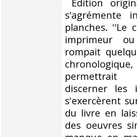
‎ Edition origi
s'agrémente i
planches. ''Le 
imprimeur ou 
rompait quelque
chronolog
permettrai
discerner les 
s'exercèrent su
du livre en lai
des oeuvres simi