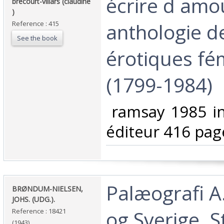
‎écrire d amo
‎brécourt-villars (claudine
)‎
anthologie d
Reference : 415
See the book
érotiques fé
(1799-1984)‎
‎ ramsay 1985 i
éditeur 416 page
‎Palæografi 
‎BRØNDUM-NIELSEN,
JOHS. (UDG.).‎
og Sverige. 
Reference : 18421
(1943)