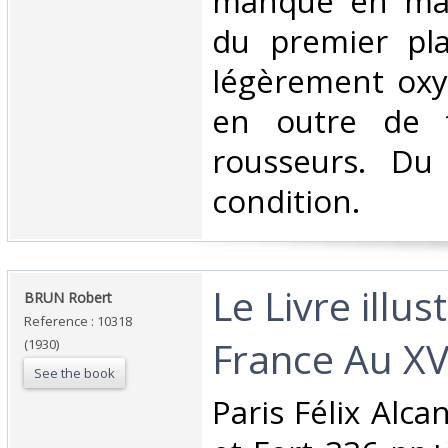
manque en mar
du premier pla
légèrement oxy
en outre de t
rousseurs. Du
condition. ‎
‎Le Livre illus
‎BRUN Robert‎
Reference : 10318
France Au XVI
(1930)
See the book
‎Paris Félix Alc