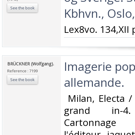
See the book
Kbhvn., Oslo, 
‎Lex8vo. 134,XII pp
‎Imagerie pop
‎BRÜCKNER (Wolfgang).‎
Reference : 7199
allemande. ‎
See the book
‎ Milan, Electa 
grand in-4. 
Cartonnage
l'éditeur, jaque