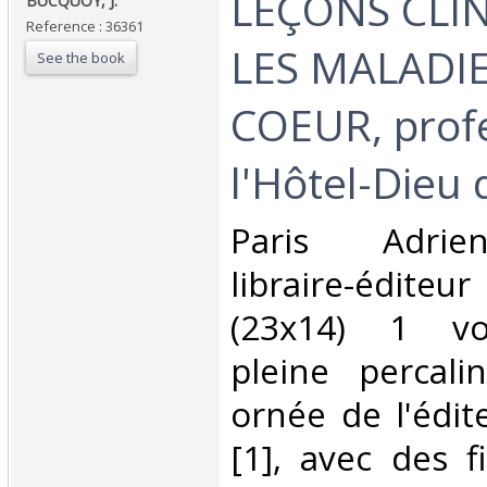
‎LEÇONS CLI
‎BUCQUOY, J. ‎
Reference : 36361
LES MALADI
See the book
COEUR, prof
l'Hôtel-Dieu d
‎Paris Adrie
libraire-édit
(23x14) 1 vo
pleine percali
ornée de l'édit
[1], avec des f