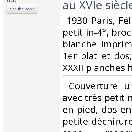
au XVIe siècle
(1930)
See the book
‎ 1930 Paris, Fé
petit in-4°, bro
blanche imprim
1er plat et dos;
XXXII planches h
‎ Couverture u
avec très petit
en pied, dos en 
petite déchirur