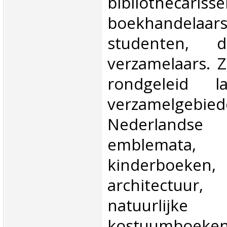
bibliothecarisse
boekhandelaars
studenten, 
verzamelaars. Z
rondgeleid l
verzamelge
Nederlandse 
emblemata, r
kinderboeken,
architectuur,
natuurlijke
kostuumb