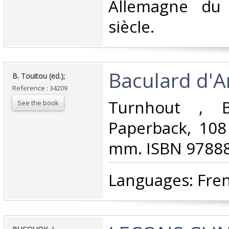
Allemagne du
siècle. ‎
‎Baculard d'A
‎B. Touitou (ed.);‎
Reference : 34209
‎Turnhout , B
See the book
Paperback, 108
mm. ISBN 97888
‎Languages: Fren