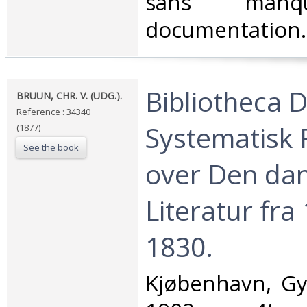
sans manq
documentation. 
‎Bibliotheca 
‎BRUUN, CHR. V. (UDG.).‎
Reference : 34340
Systematisk 
(1877)
See the book
over Den da
Literatur fra 
1830.‎
‎Kjøbenhavn, Gy