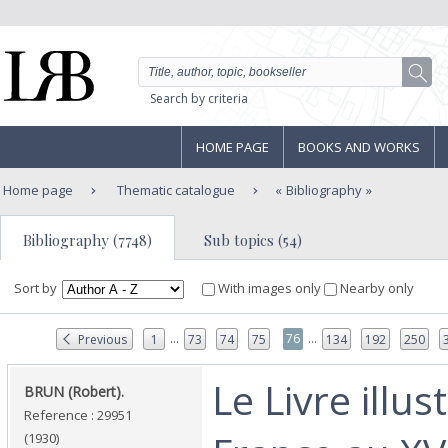
Search by criteria
HOME PAGE
BOOKS AND WORKS
Home page
Thematic catalogue
Bibliography
Bibliography (7748)
Sub topics (54)
Sort by
With images only
Nearby only
...
...
76
Previous
1
73
74
75
134
192
250
‎Le Livre illus
‎BRUN (Robert).‎
Reference : 29951
(1930)