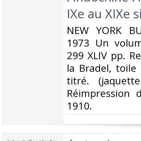
IXe au XIXe si
‎NEW YORK BU
1973 Un volume
299 XLIV pp. Re
la Bradel, toil
titré. (jaquet
Réimpression d
1910. ‎