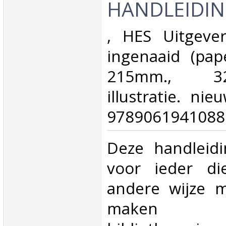
HANDLEIDING
‎, HES Uitgeve
ingenaaid (pap
215mm., 3
illustratie. nie
9789061941088.
‎Deze handleid
voor ieder d
andere wijze 
maken 