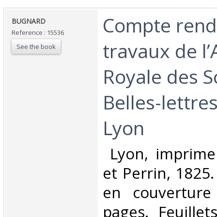
‎Compte ren
‎BUGNARD‎
Reference : 15536
travaux de l
See the book
Royale des S
Belles-lettre
Lyon‎
‎ Lyon, imprim
et Perrin, 1825.
en couverture 
pages. Feuille