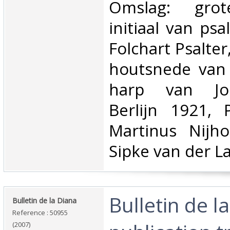
‎Omslag: grot
initiaal van ps
Folchart Psalte
houtsnede van
harp van Jo
Berlijn 1921,
Martinus Nijho
Sipke van der La
‎Bulletin de l
‎Bulletin de la Diana‎
Reference : 50955
(2007)