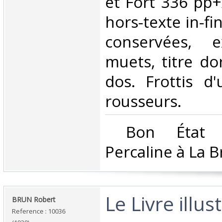
et Fort 336 pp+
hors-texte in-fi
conservées, ex
muets, titre d
dos. Frottis d
rousseurs.‎
‎ Bon État 
Percaline à La Br
‎Le Livre illu
‎BRUN Robert‎
Reference : 10036