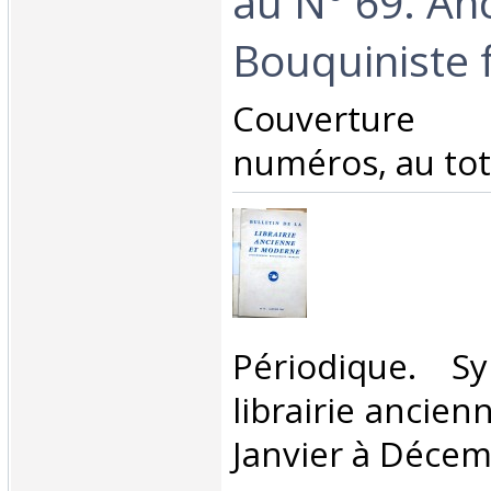
au N° 69. A
Bouquiniste f
‎Couverture
numéros, au tota
‎Périodique. S
librairie ancie
Janvier à Décem