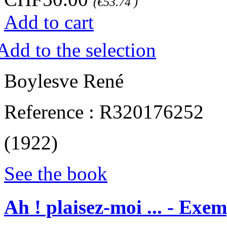
(€53.74 )
Add to cart
Add to the selection
‎Boylesve René‎
Reference : R320176252
(1922)
See the book
‎Ah ! plaisez-moi ... - Exem