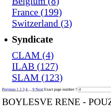
Belgium
(8)
France
(199)
Switzerland
(3)
Syndicate
CLAM
(4)
ILAB
(127)
SLAM
(123)
Previous
1
2
3
4
...
9
Next
Exact page number ?
‎BOYLESVE RENE - POUZET