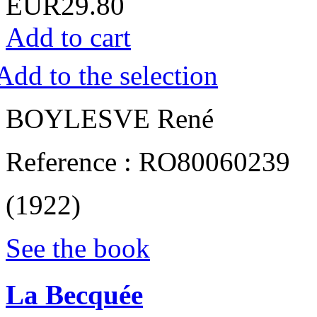
EUR29.80
Add to cart
Add to the selection
‎BOYLESVE René‎
Reference : RO80060239
(1922)
See the book
‎La Becquée‎