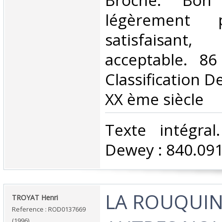
Broché. Bon 
légèrement 
satisfaisant
acceptable. 86
Classification D
XX ème siècle‎
‎Texte intégral.
Dewey : 840.091
‎LA ROUQUIN
‎TROYAT Henri‎
Reference : ROD0137669
(1996)