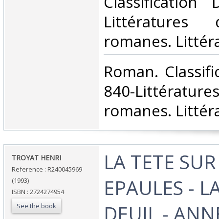
Classification
Littératures
romanes. Littéra
‎Roman. Classif
840-Littératur
romanes. Littéra
‎LA TETE SUR
‎TROYAT HENRI‎
Reference : R240045969
EPAULES - L
(1993)
ISBN : 2724274954
DEUIL - ANN
See the book