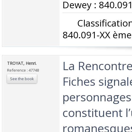
Dewey : 840.091
‎ Classifica
840.091-XX ème 
‎La Rencontr
‎TROYAT, Henri.‎
Reference : 47748
Fiches signa
See the book
personnages
constituent l
romanesques 