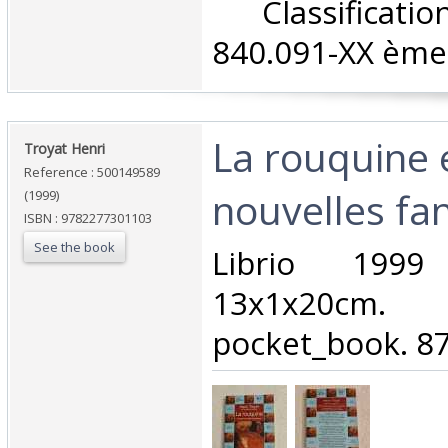
‎ Classifica
840.091-XX ème 
‎La rouquine 
‎Troyat Henri‎
Reference : 500149589
nouvelles fan
(1999)
ISBN : 9782277301103
See the book
‎Librio 199
13x1x20c
pocket_book. 87