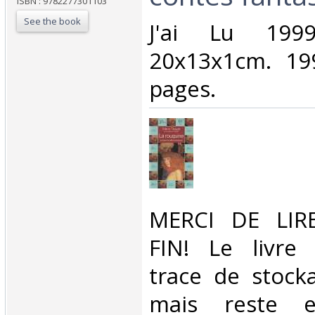
ISBN : 9782277301103
See the book
‎J'ai Lu 19
20x13x1cm. 19
pages.‎
‎MERCI DE LIR
FIN! Le livre
trace de stock
mais reste 