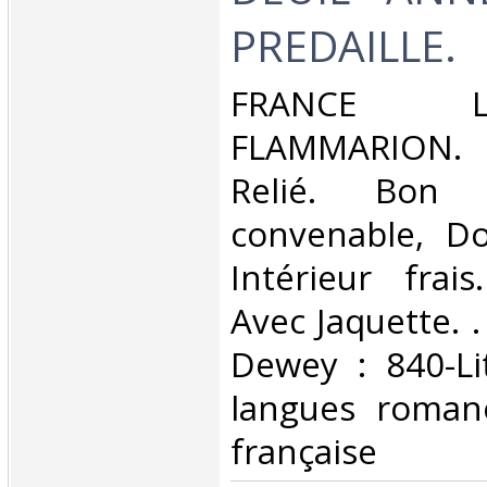
PREDAILLE.‎
‎FRANCE 
FLAMMARION. 
Relié. Bon 
convenable, Dos
Intérieur frai
Avec Jaquette. . 
Dewey : 840-Li
langues romane
française‎