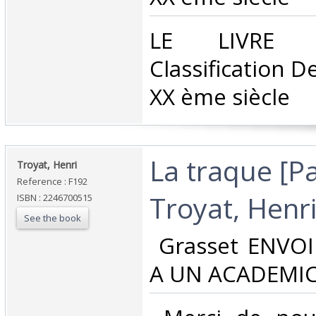
‎LE LIVRE
Classification D
XX ème siècle‎
‎La traque [P
‎Troyat, Henri ‎
Reference : F192
Troyat, Henri
ISBN : 2246700515
See the book
‎ Grasset ENVO
A UN ACADEMICI