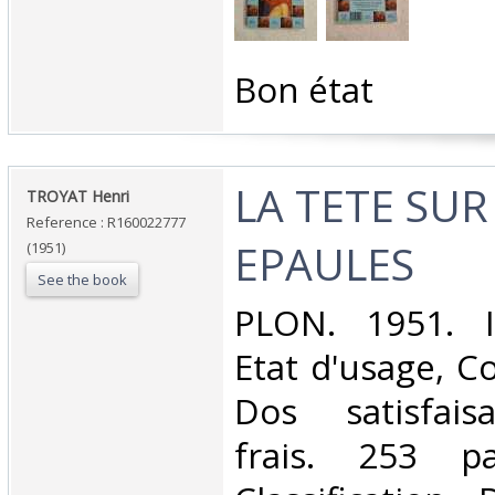
‎Bon état‎
‎LA TETE SUR
‎TROYAT Henri‎
Reference : R160022777
EPAULES‎
(1951)
See the book
‎PLON. 1951. I
Etat d'usage, Co
Dos satisfaisa
frais. 253 p