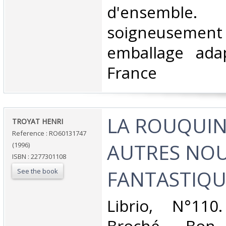
d'ensembl
soigneuseme
emballage ada
France‎
‎LA ROUQUIN
‎TROYAT HENRI‎
Reference : RO60131747
AUTRES NOU
(1996)
ISBN : 2277301108
FANTASTIQU
See the book
‎Librio, N°110