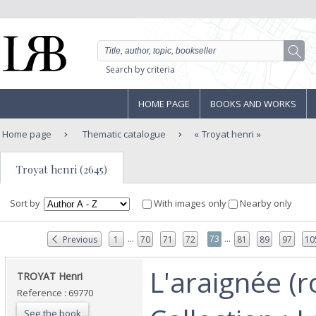
Search by criteria
HOME PAGE
BOOKS AND WORKS
Home page
Thematic catalogue
Troyat henri
Troyat henri (2645)
Sort by
With images only
Nearby only
...
...
73
Previous
1
70
71
72
81
89
97
10
‎L'araignée (
‎TROYAT Henri‎
Reference : 69770
See the book