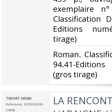
exemplaire n°
Classification 
Editions numé
tirage)‎
‎Roman. Classif
94.41-Edition
(gros tirage)‎
‎LA RENCONT
‎TROYAT HENRI‎
Reference : RO30126169
(1958)