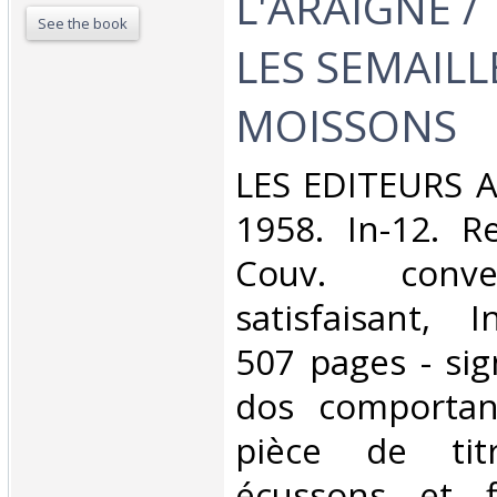
L'ARAIGNE / 
See the book
LES SEMAILL
MOISSONS‎
‎LES EDITEURS 
1958. In-12. Re
Couv. conve
satisfaisant, I
507 pages - sig
dos comportan
pièce de tit
écussons et f