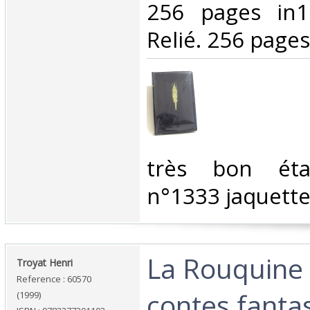
256 pages in1
Relié. 256 pages.
‎très bon éta
n°1333 jaquette
‎La Rouquine 
‎Troyat Henri‎
Reference : 60570
contes fantas
(1999)