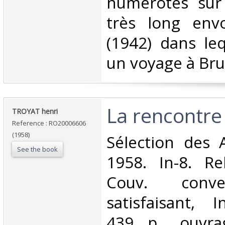
numérotés sur 
très long envo
(1942) dans leq
un voyage à Brux
‎La rencontre‎
‎TROYAT henri‎
Reference : RO20006606
(1958)
‎Sélection des 
See the book
1958. In-8. Re
Couv. conve
satisfaisant, I
439 p., ouvra