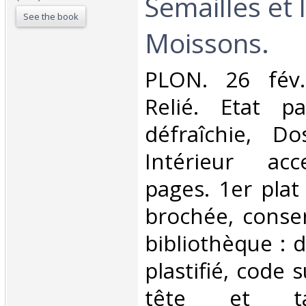
Semailles et 
See the book
Moissons.‎
‎PLON. 26 fév.
Relié. Etat pa
défraîchie, Dos
Intérieur acc
pages. 1er plat
brochée, conser
bibliothèque : 
plastifié, code s
tête et t