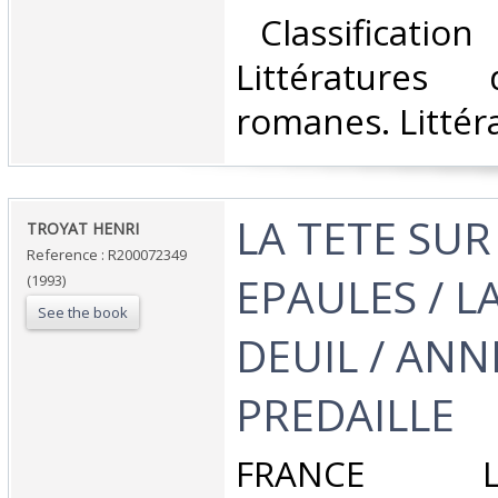
‎ Classificatio
Littératures
romanes. Littéra
‎LA TETE SUR
‎TROYAT HENRI‎
Reference : R200072349
EPAULES / L
(1993)
See the book
DEUIL / ANN
PREDAILLE‎
‎FRANCE 