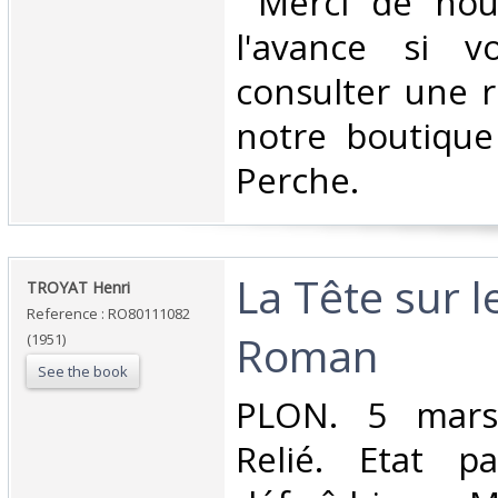
‎ Merci de nou
l'avance si v
consulter une 
notre boutique
Perche.‎
‎La Tête sur 
‎TROYAT Henri‎
Reference : RO80111082
Roman‎
(1951)
See the book
‎PLON. 5 mars
Relié. Etat pa