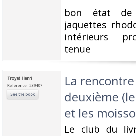
‎bon état de 
jaquettes rhodo
intérieurs p
tenue‎
‎La rencontr
‎Troyat Henri‎
Reference : 239407
deuxième (le
See the book
et les moisso
‎Le club du liv