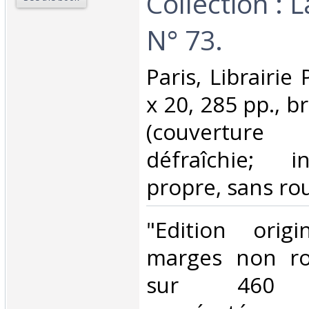
Collection : L
N° 73.‎
‎Paris, Librairie
x 20, 285 pp., b
(couverture
défraîchie; i
propre, sans rou
‎"Edition orig
marges non ro
sur 460 e