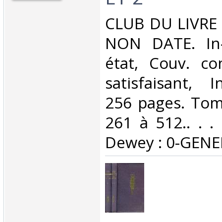
‎CLUB DU LIVRE
NON DATE. In-
état, Couv. co
satisfaisant, I
256 pages. Tom
261 à 512.. . . 
Dewey : 0-GENE