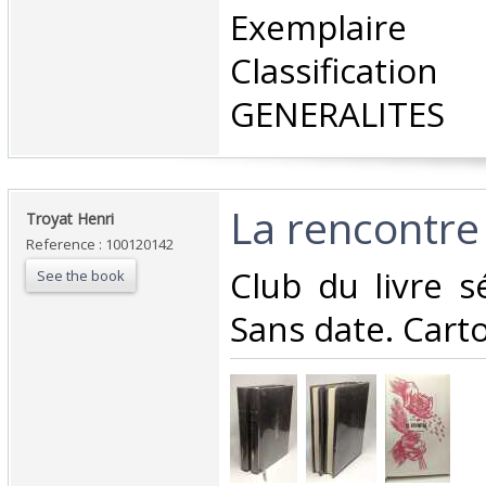
‎Exemplai
Classificatio
GENERALITES‎
‎La rencontre
‎Troyat Henri‎
Reference : 100120142
‎Club du livre s
See the book
Sans date. Carto