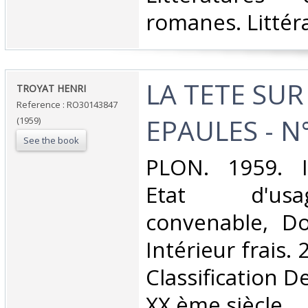
romanes. Littéra
‎LA TETE SUR
‎TROYAT HENRI‎
Reference : RO30143847
EPAULES - N°
(1959)
See the book
‎PLON. 1959. I
Etat d'us
convenable, Dos
Intérieur frais. 2
Classification D
XX ème siècle‎