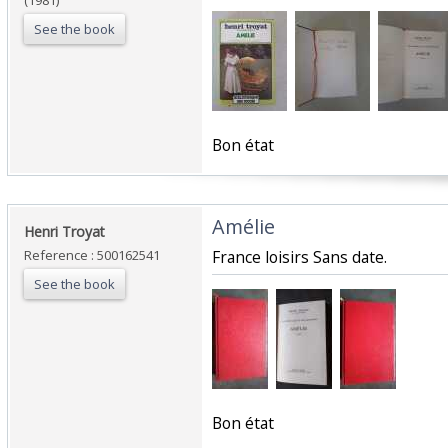
(1981)
See the book
‎Bon état‎
‎Amélie‎
‎Henri Troyat‎
Reference : 500162541
‎France loisirs Sans date.‎
See the book
‎Bon état‎