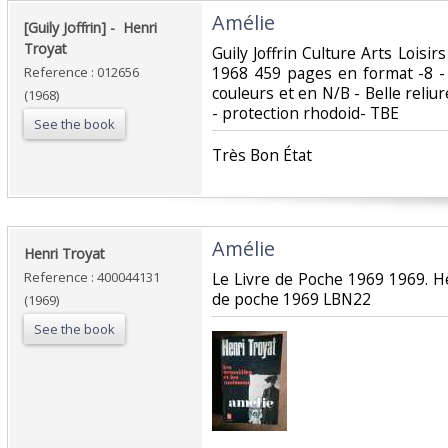
‎Amélie‎
‎[Guily Joffrin] - ‎ ‎Henri
Troyat‎
‎Guily Joffrin Culture Arts Loisir
1968 459 pages en format -8 -
Reference : 012656
couleurs et en N/B - Belle reliur
(1968)
- protection rhodoid- TBE ‎
See the book
‎Très Bon État ‎
‎Amélie‎
‎Henri Troyat‎
Reference : 400044131
‎Le Livre de Poche 1969 1969. He
de poche 1969 LBN22‎
(1969)
See the book