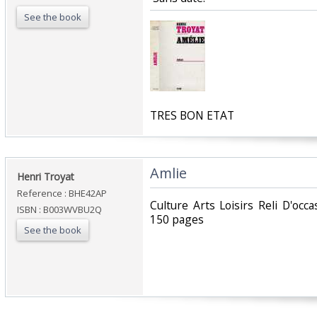
See the book
‎TRES BON ETAT‎
‎Amlie‎
‎Henri Troyat‎
Reference : BHE42AP
‎Culture Arts Loisirs Reli D'oc
ISBN : B003WVBU2Q
150 pages ‎
See the book