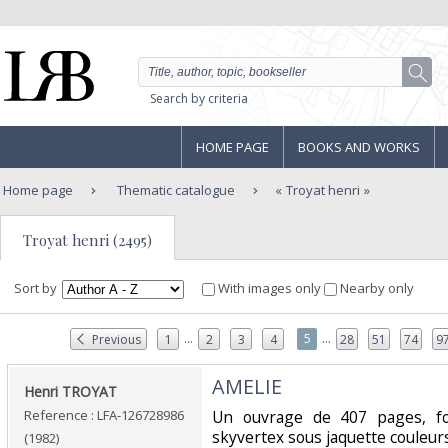
Search by criteria
HOME PAGE
BOOKS AND WORKS
Home page
Thematic catalogue
Troyat henri
Troyat henri (2495)
Sort by
With images only
Nearby only
...
...
5
Previous
1
2
3
4
28
51
74
9
‎AMELIE‎
‎Henri TROYAT‎
Reference : LFA-126728986
‎Un ouvrage de 407 pages, f
skyvertex sous jaquette couleurs
(1982)