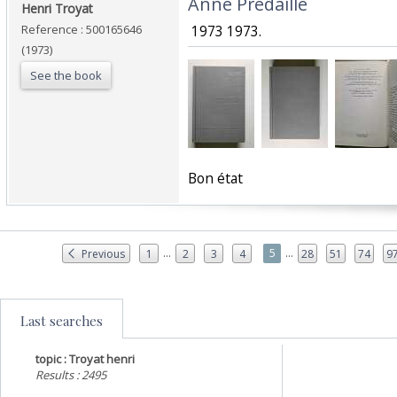
‎Anne Predaille‎
‎Henri Troyat‎
Reference : 500165646
‎ 1973 1973.‎
(1973)
See the book
‎Bon état‎
...
...
5
Previous
1
2
3
4
28
51
74
9
Last searches
topic : Troyat henri
Results : 2495