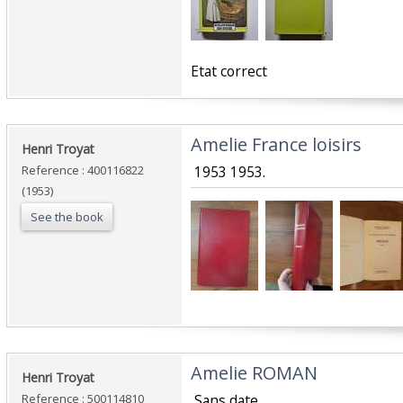
‎Etat correct‎
‎Amelie France loisirs‎
‎Henri Troyat‎
Reference : 400116822
‎ 1953 1953.‎
(1953)
See the book
‎Amelie ROMAN‎
‎Henri Troyat‎
Reference : 500114810
‎ Sans date.‎