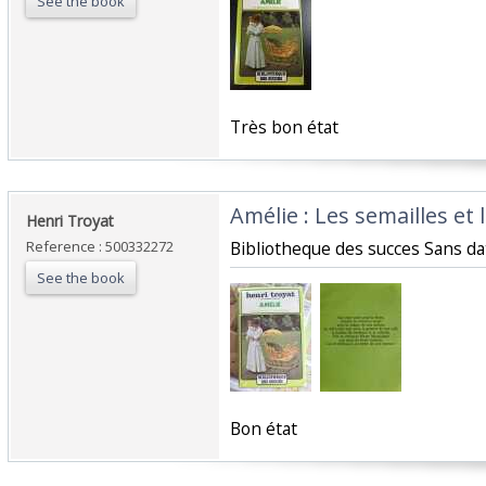
See the book
‎Très bon état‎
‎Amélie : Les semailles et
‎Henri Troyat‎
Reference : 500332272
‎Bibliotheque des succes Sans dat
See the book
‎Bon état‎