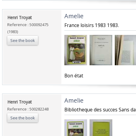
‎Amelie‎
‎Henri Troyat‎
Reference : 500092475
‎France loisirs 1983 1983.‎
(1983)
See the book
‎Bon état‎
‎Amelie‎
‎Henri Troyat‎
Reference : 500282248
‎Bibliotheque des succes Sans dat
See the book