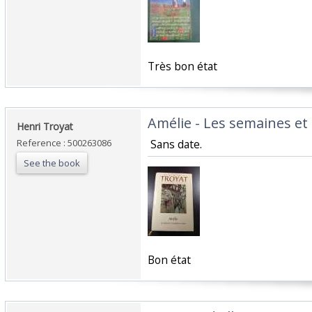
‎Très bon état‎
‎Amélie - Les semaines et
‎Henri Troyat‎
Reference : 500263086
‎ Sans date.‎
See the book
‎Bon état‎