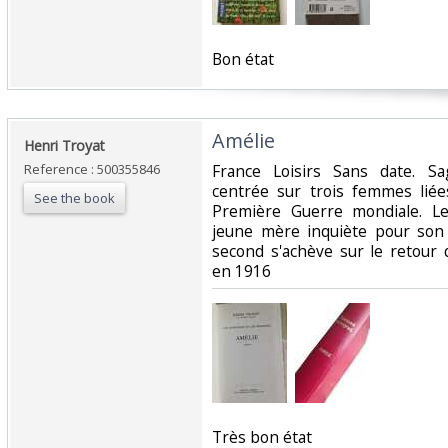
‎Bon état‎
‎Amélie‎
‎Henri Troyat‎
Reference : 500355846
‎France Loisirs Sans date. Sa
centrée sur trois femmes liée
See the book
Première Guerre mondiale. L
jeune mère inquiète pour son 
second s'achève sur le retour
en 1916‎
‎Très bon état‎