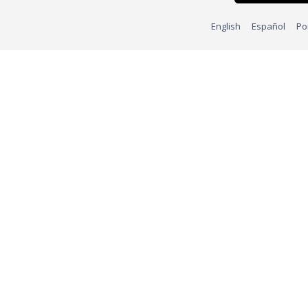
English
Español
Po