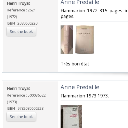
‎Anne Predaille‎
‎Henri Troyat‎
Reference : 2621
‎Flammarion 1972 315 pages in8
pages.‎
(1972)
ISBN : 2080606220
See the book
‎Très bon état‎
‎Anne Predaille‎
‎Henri Troyat‎
Reference : 500036522
‎Flammarion 1973 1973.‎
(1973)
ISBN : 9782080606228
See the book