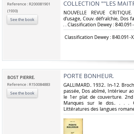
COLLECTION ""LES MAIT
Reference : R200081901
(1930)
‎NOUVELLE REVUE CRITIQUE. 
d'usage, Couv. défraîchie, Dos fa
See the book
. . Classification Dewey : 840.091
‎ Classification Dewey : 840.091-X
‎PORTE BONHEUR.‎
‎BOST PIERRE.‎
Reference : R150084883
‎GALLIMARD.. 1932.. In-12. Broc
passée, Dos abîmé, Intérieur a
See the book
le 1er plat de couverture. 2nd
Manques sur le dos.. . . . C
Littératures des langues romanes