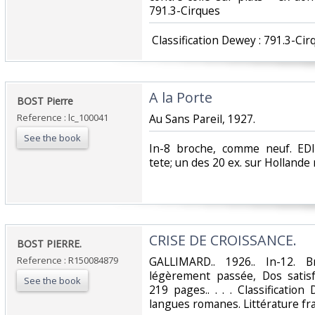
791.3-Cirques‎
‎ Classification Dewey : 791.3-Cir
‎A la Porte ‎
‎BOST Pierre ‎
Reference : lc_100041
‎Au Sans Pareil, 1927.‎
See the book
‎In-8 broche, comme neuf. E
tete; un des 20 ex. sur Hollande 
‎CRISE DE CROISSANCE.‎
‎BOST PIERRE.‎
Reference : R150084879
‎GALLIMARD.. 1926.. In-12. B
légèrement passée, Dos satisfa
See the book
219 pages.. . . . Classificatio
langues romanes. Littérature fra