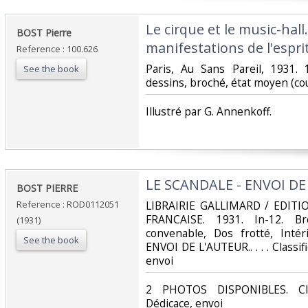
‎Le cirque et le music-hall
‎BOST Pierre‎
manifestations de l'espri
Reference : 100.626
‎Paris, Au Sans Pareil, 1931.
See the book
dessins, broché, état moyen (co
‎Illustré par G. Annenkoff.‎
‎LE SCANDALE - ENVOI DE
‎BOST PIERRE‎
Reference : ROD0112051
‎LIBRAIRIE GALLIMARD / EDIT
FRANCAISE. 1931. In-12. Br
(1931)
convenable, Dos frotté, Intér
See the book
ENVOI DE L'AUTEUR.. . . . Classif
envoi‎
‎2 PHOTOS DISPONIBLES. Cla
Dédicace, envoi‎