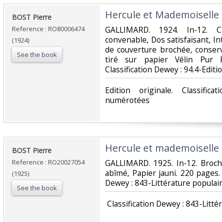
‎Hercule et Mademoiselle‎
‎BOST Pierre‎
Reference : RO80006474
‎GALLIMARD. 1924. In-12. C
convenable, Dos satisfaisant, Int
(1924)
de couverture brochée, conser
See the book
tiré sur papier Vélin Pur F
Classification Dewey : 94.4-Edit
‎Edition originale. Classific
numérotées‎
‎Hercule et mademoiselle‎
‎BOST Pierre‎
Reference : RO20027054
‎GALLIMARD. 1925. In-12. Broch
abîmé, Papier jauni. 220 pages. 11
(1925)
Dewey : 843-Littérature populair
See the book
‎ Classification Dewey : 843-Litté