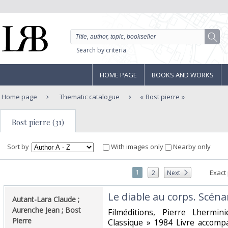
Search by criteria
HOME PAGE
BOOKS AND WORKS
Home page
Thematic catalogue
Bost pierre
Bost pierre (31)
Sort by
With images only
Nearby only
1
Exact
2
Next
‎Le diable au corps. Scéna
‎Autant-Lara Claude ;
Aurenche Jean ; Bost
‎Filméditions, Pierre Lhermin
Pierre‎
Classique » 1984 Livre acco