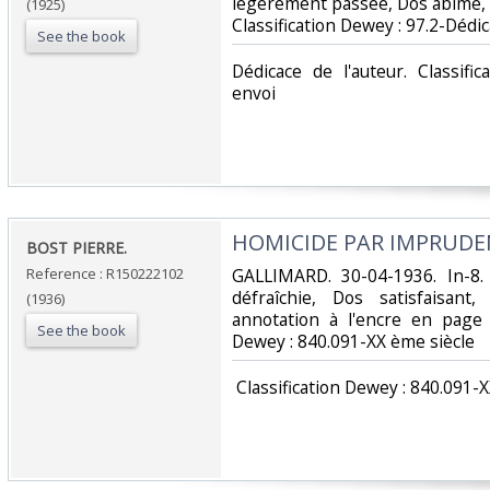
légèrement passée, Dos abîmé, Int
(1925)
Classification Dewey : 97.2-Dédic
See the book
‎Dédicace de l'auteur. Classifi
envoi‎
‎HOMICIDE PAR IMPRUDE
‎BOST PIERRE.‎
Reference : R150222102
‎GALLIMARD. 30-04-1936. In-8.
défraîchie, Dos satisfaisant
(1936)
annotation à l'encre en page d
See the book
Dewey : 840.091-XX ème siècle‎
‎ Classification Dewey : 840.091-X