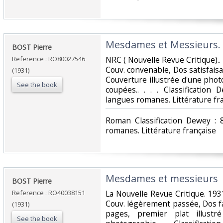
‎Mesdames et Messieurs.‎
‎BOST Pierre‎
Reference : RO80027546
‎NRC ( Nouvelle Revue Critique)..
Couv. convenable, Dos satisfaisan
(1931)
Couverture illustrée d'une phot
See the book
coupées.. . . . Classification
langues romanes. Littérature fra
‎Roman Classification Dewey : 
romanes. Littérature française‎
‎Mesdames et messieurs‎
‎BOST Pierre‎
Reference : RO40038151
‎La Nouvelle Revue Critique. 1931
Couv. légèrement passée, Dos f
(1931)
pages, premier plat illust
See the book