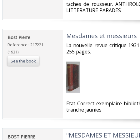
‎taches de rousseur. ANTHRO
LITTERATURE PARADES‎
‎Mesdames et messieurs‎
‎Bost Pierre‎
Reference : 217221
‎La nouvelle revue critique 193
255 pages.‎
(1931)
See the book
‎Etat Correct exemplaire bibli
tranche jaunies‎
‎"MESDAMES ET MESSIEU
‎BOST PIERRE‎