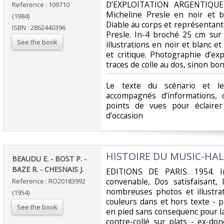
D’EXPLOITATION ARGENTIQUE 
Reference : 109710
Micheline Presle en noir et b
(1984)
Diable au corps et représentant
ISBN : 2862440396
Presle. In-4 broché 25 cm su
See the book
illustrations en noir et blanc e
et critique. Photographie d’exp
traces de colle au dos, sinon bon 
‎Le texte du scénario et l
accompagnés d’informations,
points de vues pour éclairer
d’occasion ‎
‎HISTOIRE DU MUSIC-HAL
‎BEAUDU E. - BOST P. -
BAZE R. - CHESNAIS J.‎
‎EDITIONS DE PARIS. 1954. In
convenable, Dos satisfaisant, 
Reference : RO20183992
nombreuses photos et illustra
(1954)
couleurs dans et hors texte - p
See the book
en pied sans consequenc pour la
contre-collé sur plats - ex-dono.