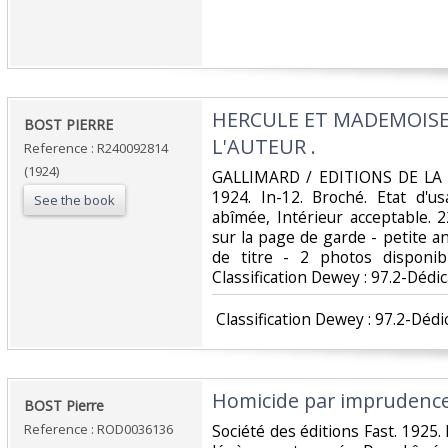
‎HERCULE ET MADEMOISEL
‎BOST PIERRE‎
L'AUTEUR .‎
Reference : R240092814
(1924)
‎GALLIMARD / EDITIONS DE LA
1924. In-12. Broché. Etat d'u
See the book
abîmée, Intérieur acceptable. 
sur la page de garde - petite a
de titre - 2 photos disponibl
Classification Dewey : 97.2-Dédic
‎ Classification Dewey : 97.2-Dédi
‎Homicide par imprudence
‎BOST Pierre‎
Reference : ROD0036136
‎Société des éditions Fast. 1925.