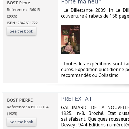
‎Porte-malheur‎
‎BOST Pierre ‎
Reference : 136015
‎ Le Dillettante 2009. In Le Di
couverture à rabats de 158 pages.
(2009)
ISBN : 2842631722
See the book
‎ Toutes les expéditions sont f
euros. Expédition quotidienne po
recommandés ou Colissimo. ‎
‎PRETEXTAT‎
‎BOST PIERRE.‎
Reference : R150222104
‎GALLIMARD- DE LA NOUVELLE
1925. In-8. Broché. Etat d'u
(1925)
satisfaisant, Quelques rousseurs. 
See the book
Dewey : 94.4-Editions numérotée