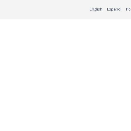
English
Español
Po