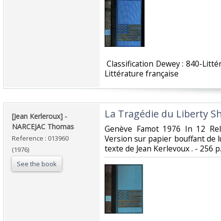
‎ Classification Dewey : 840-Lit
Littérature française‎
‎La Tragédie du Liberty Sh
‎[Jean Kerleroux] - ‎
‎NARCEJAC Thomas‎
‎Genève Famot 1976 In 12 Reli
Version sur papier bouffant de l
Reference : 013960
texte de Jean Kerlevoux . - 256 p. 
(1976)
See the book