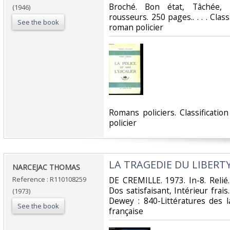
Broché. Bon état, Tâchée, D
(1946)
rousseurs. 250 pages.. . . . Clas
See the book
roman policier‎
‎Romans policiers. Classificat
policier‎
‎LA TRAGEDIE DU LIBERTY
‎NARCEJAC THOMAS‎
Reference : R110108259
‎DE CREMILLE. 1973. In-8. Relié
Dos satisfaisant, Intérieur frais. 
(1973)
Dewey : 840-Littératures des 
See the book
française‎