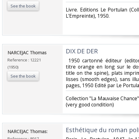
See the book
‎Livre. Editions Le Portulan (Co
L'Empreinte), 1950.‎
‎DIX DE DER‎
‎NARCEJAC Thomas‎
Reference : 12221
‎ 1950 cartonné éditeur (edito
titre orange en long sur le do
(1950)
title on the spine), plats impr
See the book
lisses (smooth edges), sans illus
pages, 1950 Edité par Le Portula
‎Collection "La Mauvaise Chance
(very good condition) ‎
‎Esthétique du roman polic
‎NARCEJAC Thomas:‎
Reference : 8917