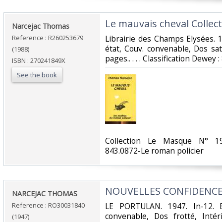
‎Le mauvais cheval Collec
‎Narcejac Thomas‎
Reference : R260253679
‎Librairie des Champs Elysées. 
état, Couv. convenable, Dos sati
(1988)
pages.. . . . Classification Dewey
ISBN : 270241849X
See the book
‎Collection Le Masque N° 19
843.0872-Le roman policier‎
‎NOUVELLES CONFIDENCE
‎NARCEJAC THOMAS‎
Reference : RO30031840
‎LE PORTULAN. 1947. In-12. B
convenable, Dos frotté, Intéri
(1947)