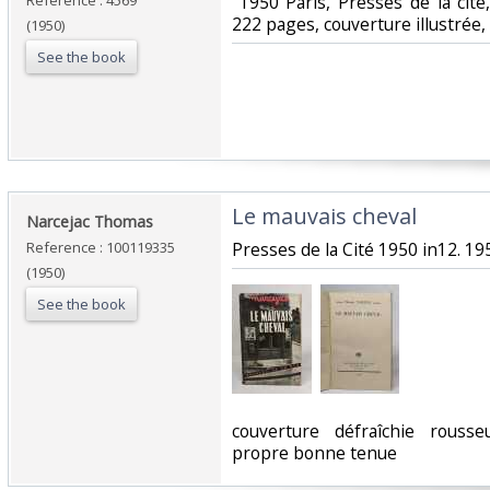
Reference : 4569
‎ 1950 Paris, Presses de la cit
222 pages, couverture illustrée, 
(1950)
See the book
‎Le mauvais cheval‎
‎Narcejac Thomas‎
Reference : 100119335
‎Presses de la Cité 1950 in12. 195
(1950)
See the book
‎couverture défraîchie rouss
propre bonne tenue‎