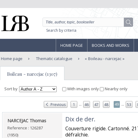
Search by criteria
HOME PAGE
BOOKS AND WORKS
Home page
Thematic catalogue
Boileau - narcejac
Boileau - narcejac (1307)
Sort by
With images only
Nearby only
...
...
49
Previous
1
46
47
48
53
‎Dix de der.‎
‎NARCEJAC Thomas ‎
Reference : 126287
‎Couverture rigide. Cartonné. 2
défraîchie.‎
(1950)