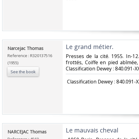
‎Le grand métier.‎
‎Narcejac Thomas‎
Reference : R320137516
‎Presses de la cité. 1955. In-1
frottés, Coiffe en pied abîmée, 
(1955)
Classification Dewey : 840.091-XX
See the book
‎ Classification Dewey : 840.091-X
‎Le mauvais cheval‎
‎NARCEJAC Thomas‎