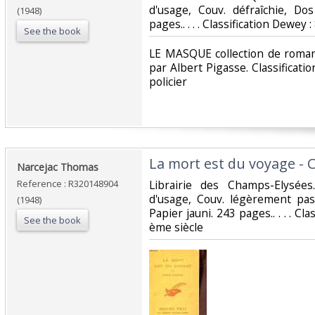
d'usage, Couv. défraîchie, Dos
(1948)
pages.. . . . Classification Dewey
See the book
‎LE MASQUE collection de roman
par Albert Pigasse. Classificat
policier‎
‎La mort est du voyage - C
‎Narcejac Thomas‎
Reference : R320148904
‎Librairie des Champs-Elysées
d'usage, Couv. légèrement pas
(1948)
Papier jauni. 243 pages.. . . . Cl
See the book
ème siècle‎