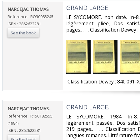
‎GRAND LARGE‎
‎NARCEJAC THOMAS‎
Reference : RO30085245
‎LE SYCOMORE. non daté. In-8.
légèrement pliée, Dos satisfa
ISBN : 2862622281
pages.. . . . Classification Dewey 
See the book
‎ Classification Dewey : 840.091-X
‎GRAND LARGE.‎
‎NARCEJAC THOMAS.‎
Reference : R150182555
‎LE SYCOMORE.. 1984. In-8.
légèrement passée, Dos satisfa
(1984)
219 pages.. . . . Classificatio
ISBN : 2862622281
langues romanes. Littérature fra
See the book