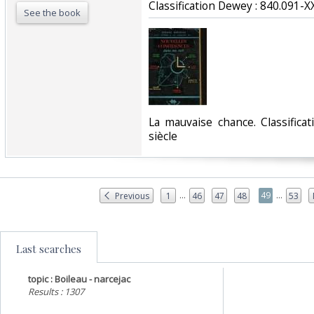
Classification Dewey : 840.091-XX
See the book
‎La mauvaise chance. Classific
siècle‎
...
...
49
Previous
1
46
47
48
53
Last searches
topic : Boileau - narcejac
Results : 1307