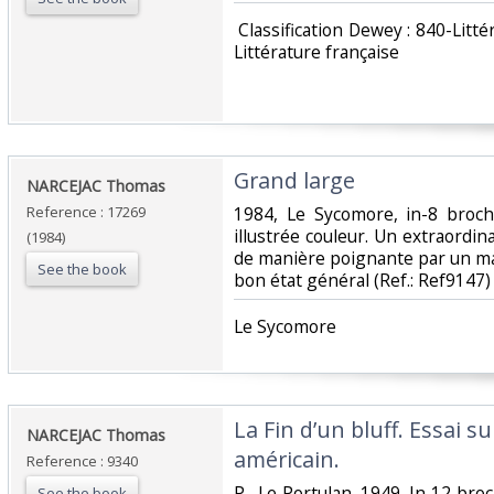
‎ Classification Dewey : 840-Lit
Littérature française‎
‎Grand large‎
‎NARCEJAC Thomas‎
Reference : 17269
‎1984, Le Sycomore, in-8 broc
illustrée couleur. Un extraordi
(1984)
de manière poignante par un maî
See the book
bon état général (Ref.: Ref9147)‎
‎Le Sycomore‎
‎La Fin d’un bluff. Essai s
‎NARCEJAC Thomas‎
américain.‎
Reference : 9340
‎P., Le Portulan, 1949. In 12 bro
See the book