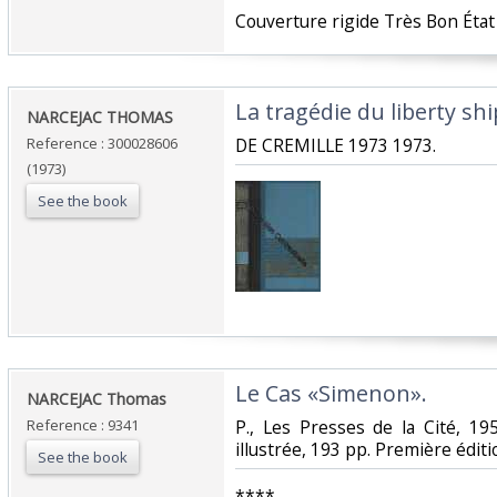
‎Couverture rigide Très Bon État 
‎La tragédie du liberty ship
‎NARCEJAC THOMAS‎
Reference : 300028606
‎DE CREMILLE 1973 1973.‎
(1973)
See the book
‎Le Cas «Simenon».‎
‎NARCEJAC Thomas‎
Reference : 9341
‎P., Les Presses de la Cité, 1
illustrée, 193 pp. Première éditio
See the book
‎****‎