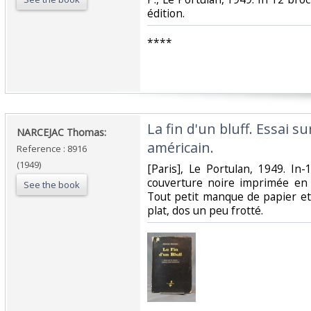
édition.‎
‎****‎
‎La fin d'un bluff. Essai s
‎NARCEJAC Thomas:‎
américain.‎
Reference : 8916
(1949)
‎[Paris], Le Portulan, 1949. I
couverture noire imprimée en j
See the book
Tout petit manque de papier et
plat, dos un peu frotté. ‎