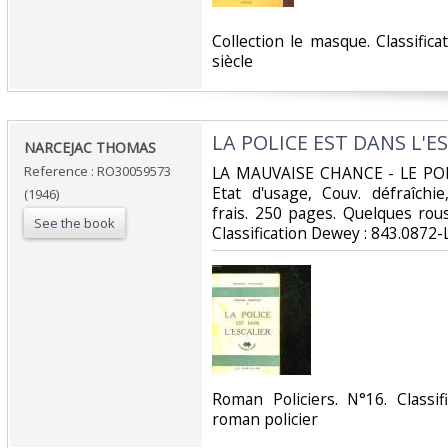
‎Collection le masque. Classifi
siècle‎
‎LA POLICE EST DANS L'ES
‎NARCEJAC THOMAS‎
Reference : RO30059573
‎LA MAUVAISE CHANCE - LE POR
Etat d'usage, Couv. défraîchie
(1946)
frais. 250 pages. Quelques rouss
See the book
Classification Dewey : 843.0872-
‎Roman Policiers. N°16. Classi
roman policier‎