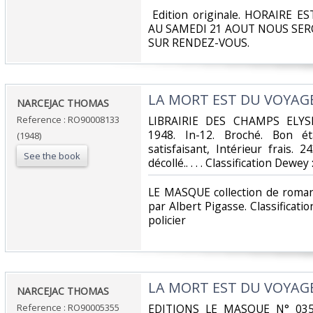
‎ Edition originale. HORAIRE E
AU SAMEDI 21 AOUT NOUS SE
SUR RENDEZ-VOUS.‎
‎LA MORT EST DU VOYAGE
‎NARCEJAC THOMAS‎
Reference : RO90008133
‎LIBRAIRIE DES CHAMPS ELY
1948. In-12. Broché. Bon ét
(1948)
satisfaisant, Intérieur frais. 
See the book
décollé.. . . . Classification Dewe
‎LE MASQUE collection de roman
par Albert Pigasse. Classificat
policier‎
‎LA MORT EST DU VOYAGE
‎NARCEJAC THOMAS‎
Reference : RO90005355
‎EDITIONS LE MASQUE N° 0355.