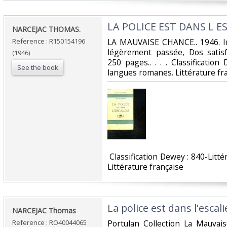
‎LA POLICE EST DANS L ES
‎NARCEJAC THOMAS.‎
Reference : R150154196
‎LA MAUVAISE CHANCE.. 1946. In
légèrement passée, Dos satisfa
(1946)
250 pages.. . . . Classificatio
See the book
langues romanes. Littérature fra
‎ Classification Dewey : 840-Lit
Littérature française‎
‎La police est dans l'escali
‎NARCEJAC Thomas‎
Reference : RO40044065
‎Portulan Collection La Mauvai