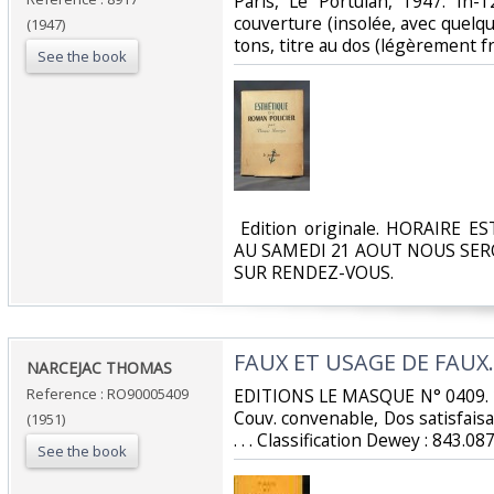
‎Paris, Le Portulan, 1947. In
couverture (insolée, avec quel
(1947)
tons, titre au dos (légèrement fro
See the book
‎ Edition originale. HORAIRE E
AU SAMEDI 21 AOUT NOUS SE
SUR RENDEZ-VOUS.‎
‎FAUX ET USAGE DE FAUX.‎
‎NARCEJAC THOMAS‎
Reference : RO90005409
‎EDITIONS LE MASQUE N° 0409. 1
Couv. convenable, Dos satisfaisan
(1951)
. . . Classification Dewey : 843.0
See the book