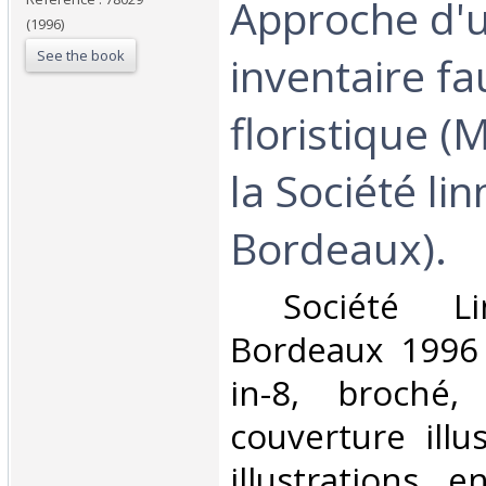
Approche d'
(1996)
See the book
inventaire fa
floristique 
la Société li
Bordeaux).‎
‎ Société L
Bordeaux 1996 
in-8, broché,
couverture illu
illustrations e