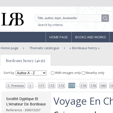
Search by criteria
HOME PAGE
BOOKS AND WORKS
Home page
Thematic catalogue
Bordeaux henry
Bordeaux henry (4636)
Sort by
With images only
Nearby only
...
...
174
Previous
1
171
172
173
176
178
180
1
‎Voyage En C
‎Société Dyptique Et
L'Amateur De Bordeaux‎
Reference : 300013267