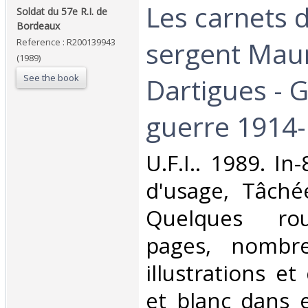
‎Les carnets 
‎Soldat du 57e R.I. de
Bordeaux‎
sergent Mau
Reference : R200139943
(1989)
See the book
Dartigues - 
guerre 1914-
‎U.F.I.. 1989. In
d'usage, Tâché
Quelques rou
pages, nombre
illustrations et
et blanc dans e