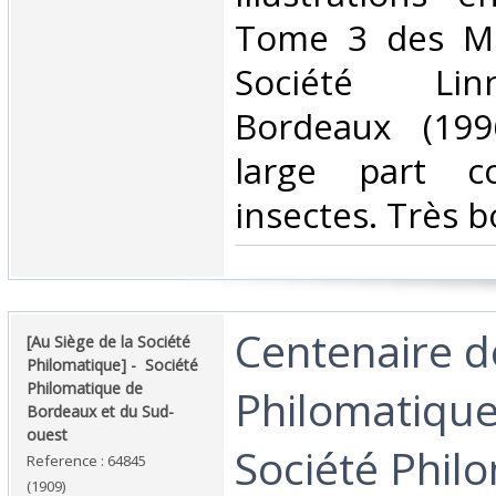
Tome 3 des Mé
Société Li
Bordeaux (199
large part c
insectes. Très bo
‎Centenaire d
‎[Au Siège de la Société
Philomatique] - ‎ ‎Société
Philomatique de
Philomatique
Bordeaux et du Sud-
ouest‎
Société Phil
Reference : 64845
(1909)