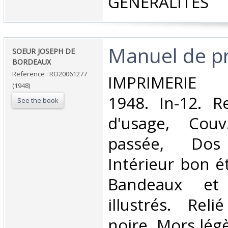
GENERALITES‎
‎Manuel de pr
‎SOEUR JOSEPH DE
BORDEAUX‎
Reference : RO20061277
‎IMPRIMERIE 
(1948)
1948. In-12. Re
See the book
d'usage, Couv
passée, Dos s
Intérieur bon é
Bandeaux et 
illustrés. Reli
noire. Mors lé