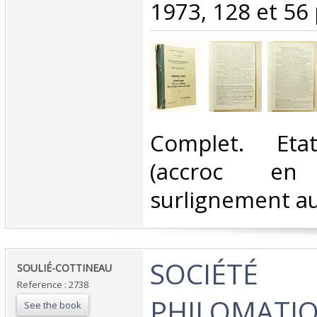
1973, 128 et 56 
‎Complet. Etat
(accroc e
surlignement au 
‎SOCIÉTÉ
‎SOULIÉ-COTTINEAU ‎
Reference : 2738
PHILOMATIQ
See the book