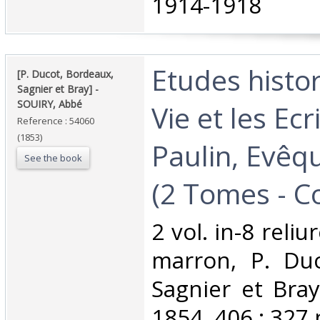
1914-1918‎
‎Etudes histo
‎[P. Ducot, Bordeaux,
Sagnier et Bray] - ‎
‎SOUIRY, Abbé‎
Vie et les Ecr
Reference : 54060
(1853)
Paulin, Evêq
See the book
(2 Tomes - Co
‎2 vol. in-8 rel
marron, P. Duc
Sagnier et Bray
1854, 406 ; 327 p