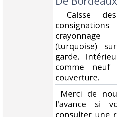
De Bordeaux
‎ Caisse de
consignatio
crayonnag
(turquoise) s
garde. Intérieu
comme neuf a
couverture. ‎
‎ Merci de nou
l'avance si v
consulter une 