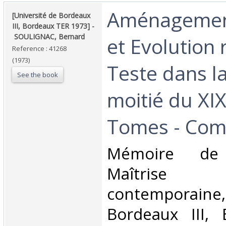
‎Aménagemen
‎[Université de Bordeaux
III, Bordeaux TER 1973] -
‎ ‎SOULIGNAC, Bernard‎
et Evolution 
Reference : 41268
(1973)
Teste dans l
See the book
moitié du XIX
Tomes - Comp
‎Mémoire de 
Maîtrise 
contemporaine,
Bordeaux III,