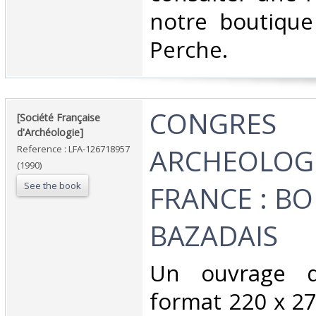
notre boutique
Perche.‎
‎CONGRES
‎[Société Française
d'Archéologie]‎
ARCHEOLOG
Reference : LFA-126718957
(1990)
See the book
FRANCE : BO
BAZADAIS‎
‎Un ouvrage 
format 220 x 27