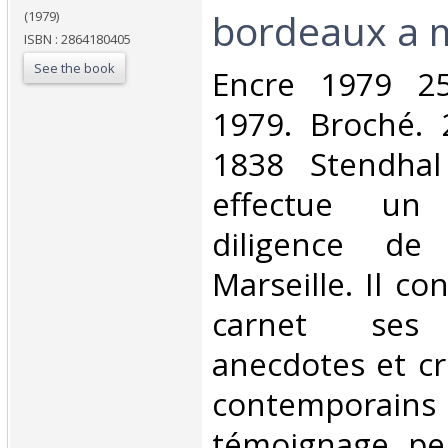
bordeaux a m
(1979)
ISBN : 2864180405
See the book
‎Encre 1979 2
1979. Broché. 
1838 Stendhal
effectue un
diligence de
Marseille. Il c
carnet ses 
anecdotes et cr
contemporain
témoignage per