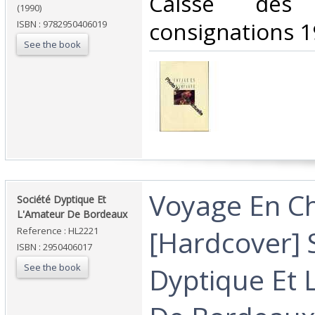
‎Caisse des
(1990)
consignations 1
ISBN : 9782950406019
See the book
‎Voyage En 
‎Société Dyptique Et
L'Amateur De Bordeaux ‎
[Hardcover] 
Reference : HL2221
ISBN : 2950406017
See the book
Dyptique Et 