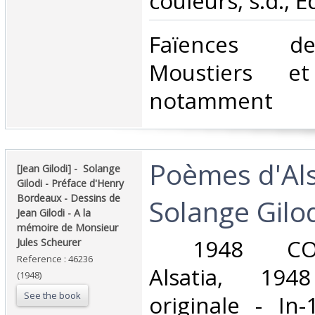
couleurs, s.d., E
‎Faïences de
Moustiers et
notamment‎
‎Poèmes d'Al
‎[Jean Gilodi] - ‎ ‎Solange
Gilodi - Préface d'Henry
Bordeaux - Dessins de
Solange Gilod
Jean Gilodi - A la
mémoire de Monsieur
‎ 1948 COLM
Jules Scheurer‎
Reference : 46236
Alsatia, 194
(1948)
See the book
originale - In