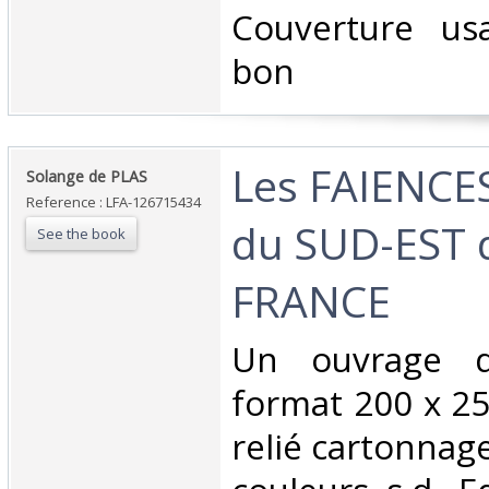
‎Couverture us
bon‎
‎Les FAIENCE
‎Solange de PLAS‎
Reference : LFA-126715434
du SUD-EST d
See the book
FRANCE‎
‎Un ouvrage 
format 200 x 25
relié cartonnag