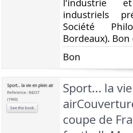
l'industrie 
industriels p
Société Phil
Bordeaux). Bon 
‎Bon ‎
‎Sport... la vi
‎Sport... la vie en plein air‎
Reference : 84237
airCouverture
(1943)
See the book
coupe de Fr