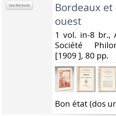
Bordeaux et 
See the book
ouest‎
‎1 vol. in-8 br.
Société Philo
[1909 ], 80 pp.‎
‎Bon état (dos un