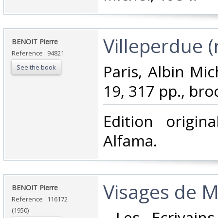
‎Villeperdue (
‎BENOIT Pierre‎
Reference : 94821
‎Paris, Albin Mi
See the book
19, 317 pp., broc
‎Edition origin
Alfama.‎
‎Visages de 
‎BENOIT Pierre‎
Reference : 116172
(1950)
‎ Les Ecrivain