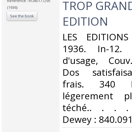
TROP GRAND
Reference : RO80177295
(1936)
See the book
EDITION‎
‎LES EDITION
1936. In-12. 
d'usage, Couv
Dos satisfaisa
frais. 340 P
légerement pl
téché.. . . . 
Dewey : 840.091