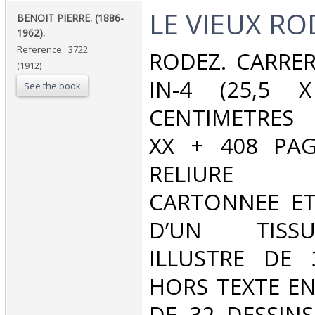
‎LE VIEUX ROD
‎BENOIT PIERRE. (1886-
1962). ‎
Reference : 3722
‎RODEZ. CARRER
(1912)
IN-4 (25,5 
See the book
CENTIMETRES 
XX + 408 PAG
RELIURE
CARTONNEE ET
D’UN TISS
ILLUSTRE DE 
HORS TEXTE EN
DE 32 DESSINS