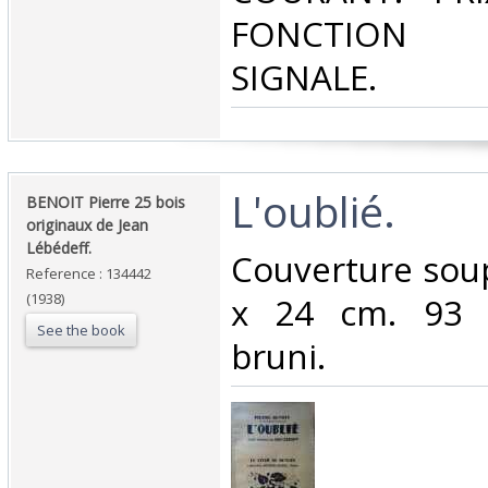
FONCTION 
SIGNALE. ‎
‎L'oublié.‎
‎BENOIT Pierre 25 bois
originaux de Jean
Lébédeff.‎
‎Couverture sou
Reference : 134442
(1938)
x 24 cm. 93 p
See the book
bruni.‎