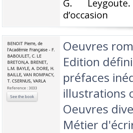
G. Leygoute
d’occasion ‎
‎Oeuvres ro
‎BENOIT Pierre, de
l'Académie Française - F.
BABOULET, C. LE
Edition défin
BRETON,A. BRENET,
L.M. BAYLE, A. DORE, H.
préfaces inéd
BAILLE, VAN ROMPACY,
T. CSERNUS, VARLA ‎
Reference : 3033
illustrations 
See the book
Oeuvres dive
Métier d'écri