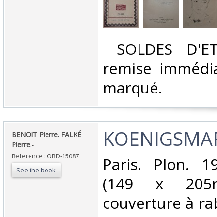
‎ SOLDES D'E
remise immédia
marqué.‎
‎KOENIGSMAR
‎BENOIT Pierre. FALKÉ
Pierre.-‎
Reference : ORD-15087
‎Paris. Plon. 1
See the book
(149 x 205m
couverture à ra