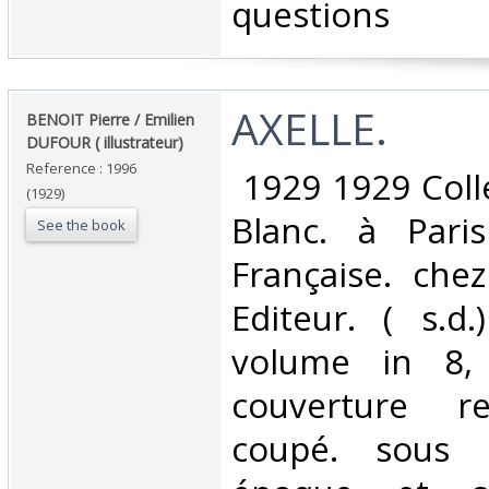
questions‎
‎AXELLE.‎
‎BENOIT Pierre / Emilien
DUFOUR ( illustrateur)‎
Reference : 1996
‎ 1929 1929 Col
(1929)
Blanc. à Pari
See the book
Française. chez
Editeur. ( s.d
volume in 8,
couverture r
coupé. sous p