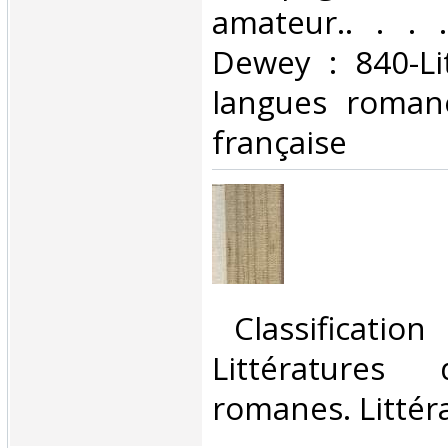
amateur.. . . .
Dewey : 840-Li
langues romane
française‎
‎ Classificatio
Littératures
romanes. Littéra