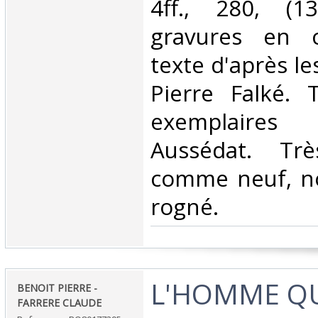
4ff., 280, (1
gravures en c
texte d'après le
Pierre Falké. 
exemplaires
Aussédat. Tr
comme neuf, n
rogné.‎
‎L'HOMME QU
‎BENOIT PIERRE -
FARRERE CLAUDE‎