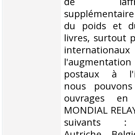
de laffran
supplémentair
du poids et 
livres, surtout 
internationaux
l'augmentatio
postaux à l'in
nous pouvons 
ouvrages en 
MONDIAL RELAY 
suivants : 
Autriche, Belg