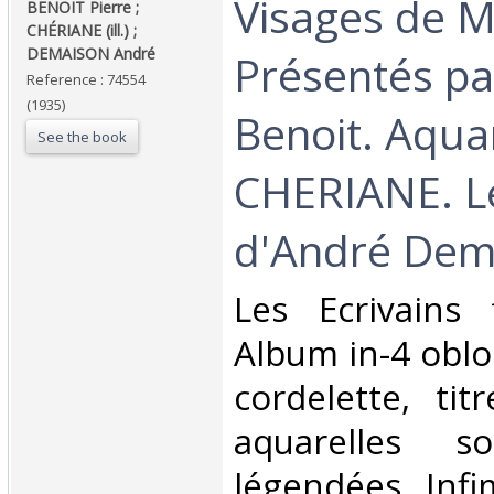
‎Visages de 
‎BENOIT Pierre ;
CHÉRIANE (ill.) ;
DEMAISON André‎
Présentés pa
Reference : 74554
(1935)
Benoit. Aqua
See the book
CHERIANE. L
d'André Dema
‎Les Ecrivains
Album in-4 oblo
cordelette, tit
aquarelles s
légendées. Infi