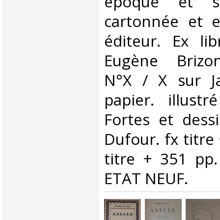
époque et s
cartonnée et e
éditeur. Ex li
Eugène Brizon
N°X / X sur J
papier. illust
Fortes et dess
Dufour. fx titre
titre + 351 pp
ETAT NEUF.‎