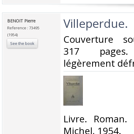
‎Villeperdue.‎
‎BENOIT Pierre ‎
Reference : 73495
(1954)
‎Couverture so
See the book
317 pages. 
légèrement défra
‎Livre. Roman. 
Michel, 1954.‎