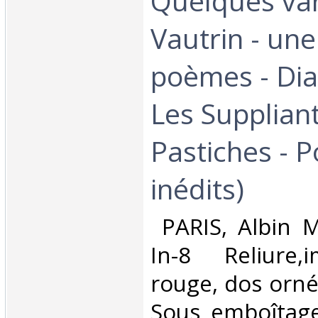
Quelques var
Vautrin - un
poèmes - Di
Les Suppliant
Pastiches - 
inédits)‎
‎ PARIS, Albin 
In-8 Reliure,i
rouge, dos orné 
Sous emboîtage