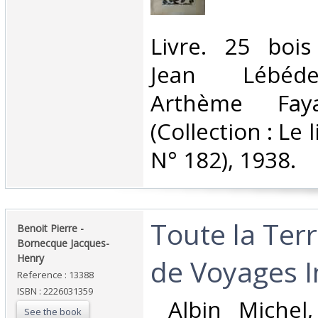
‎Livre. 25 boi
Jean Lébédef
Arthème Fay
(Collection : Le
N° 182), 1938.‎
‎Toute la Ter
‎Benoit Pierre -
Bornecque Jacques-
Henry‎
de Voyages In
Reference : 13388
ISBN : 2226031359
‎ Albin Michel
See the book