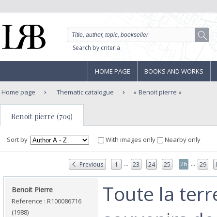
Search by criteria
HOME PAGE
BOOKS AND WORKS
Home page
Thematic catalogue
Benoit pierre
Benoit pierre (709)
Sort by
With images only
Nearby only
...
...
26
Previous
1
23
24
25
29
‎Toute la terr
‎Benoit Pierre‎
Reference : R100086716
(1988)