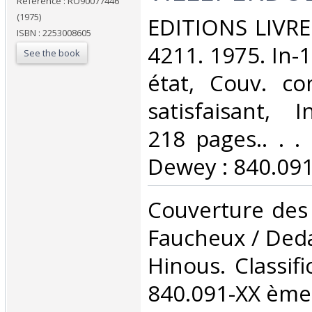
Reference : RO90077446
(1975)
‎EDITIONS LIVR
ISBN : 2253008605
4211. 1975. In-
See the book
état, Couv. co
satisfaisant, I
218 pages.. . . 
Dewey : 840.091
‎Couverture des 
Faucheux / Dedal
Hinous. Classif
840.091-XX ème 