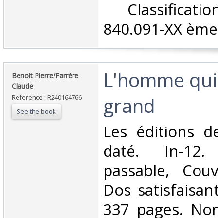
‎ Classifica
840.091-XX ème 
‎L'homme qui 
‎Benoit Pierre/Farrère
Claude‎
grand‎
Reference : R240164766
See the book
‎Les éditions 
daté. In-12.
passable, Couv
Dos satisfaisant
337 pages. Non