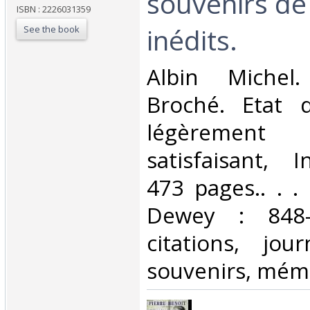
souvenirs de
ISBN : 2226031359
inédits.‎
See the book
‎Albin Michel
Broché. Etat d
légèrement 
satisfaisant, I
473 pages.. . . 
Dewey : 848-E
citations, jou
souvenirs, mémo