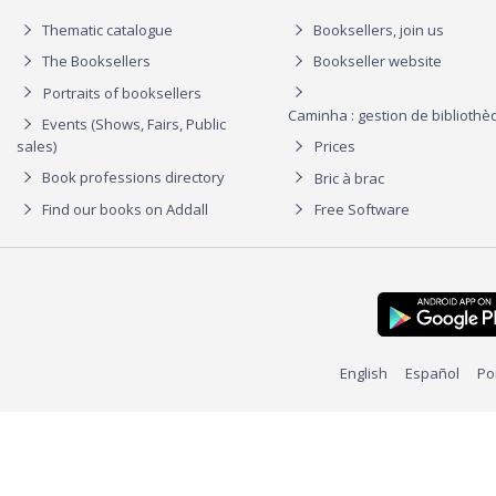
Thematic catalogue
Booksellers, join us
The Booksellers
Bookseller website
Portraits of booksellers
Caminha : gestion de biblioth
Events (Shows, Fairs, Public
sales)
Prices
Book professions directory
Bric à brac
Find our books on Addall
Free Software
English
Español
Po