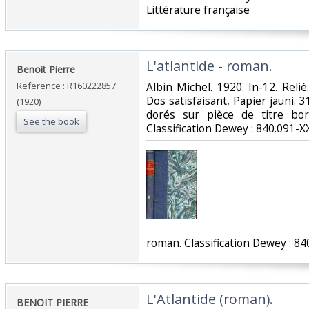
Littérature française‎
‎L'atlantide - roman.‎
‎Benoit Pierre‎
Reference : R160222857
‎Albin Michel. 1920. In-12. Reli
Dos satisfaisant, Papier jauni. 31
(1920)
dorés sur pièce de titre bord
See the book
Classification Dewey : 840.091-XX
‎roman. Classification Dewey : 84
‎L'Atlantide (roman).‎
‎BENOIT PIERRE‎