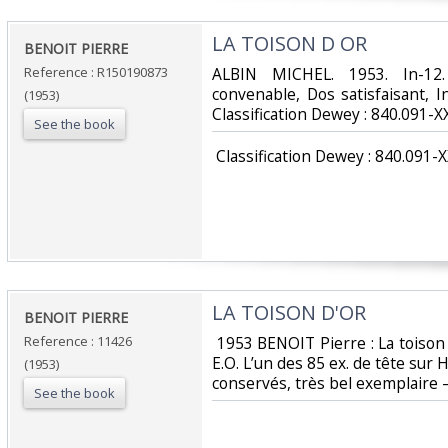
‎LA TOISON D OR‎
‎BENOIT PIERRE‎
Reference : R150190873
‎ALBIN MICHEL. 1953. In-12
convenable, Dos satisfaisant, Int
(1953)
Classification Dewey : 840.091-XX
See the book
‎ Classification Dewey : 840.091-X
‎LA TOISON D'OR‎
‎BENOIT PIERRE‎
Reference : 11426
‎ 1953 BENOIT Pierre : La toison 
E.O. L’un des 85 ex. de tête sur 
(1953)
conservés, très bel exemplaire –
See the book