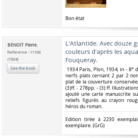
‎Bon état‎
‎L'Atlantide. Avec douze
‎BENOIT Pierre.‎
couleurs d'après les aquar
Reference : 11166
Fouqueray.‎
(1934)
See the book
‎ 1934 Paris, Plon, 1934; in - 8°
nerfs plats cernant 2 par 2 nom
plat de la couverture conservée; 
(3)ff. - 278pp. - (3) ff. Illustrat
ajouté une carte manuscrite su
reliefs figurés au crayon rou
héros du roman.‎
‎Edition tirée à 2230 exempla
exemplaire. (GrG) ‎