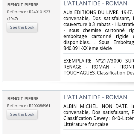
‎L'ATLANTIDE - ROMAN.‎
‎BENOIT PIERRE‎
Reference : R240101923
‎AUX EDITIONS DU LIVRE. 1947. 
convenable, Dos satisfaisant, 
(1947)
couverture à 3 rabats - illustrat
See the book
- sous chemise cartonné ri
emboitage cartonné rigide
disponibles.. . Sous Emboitag
840.091-XX ème siècle‎
‎EXEMPLAIRE N°217/3000 SU
RENAGE - ROMAN - FRONT
TOUCHAGUES. Classification Dewe
‎L'ATLANTIDE - ROMAN‎
‎BENOIT PIERRE‎
Reference : R200086961
‎ALBIN MICHEL. NON DATE. In-
convenable, Dos satisfaisant, P
See the book
Classification Dewey : 840-Litt
Littérature française‎