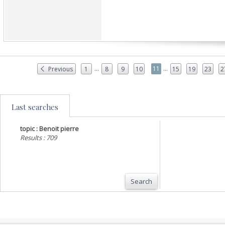
...
...
11
Previous
1
8
9
10
15
19
23
2
Last searches
topic : Benoit pierre
Results : 709
Search