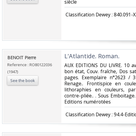
siècle‎
‎ Classification Dewey : 840.091-X
‎L'Atlantide. Roman.‎
‎BENOIT Pierre‎
Reference : RO80122036
‎AUX EDITIONS DU LIVRE. 10 avr
bon état, Couv. fraîche, Dos sati
(1947)
pages. Exemplaire n°2623 / 30
See the book
Renage.. Frontispice en coul
lithoraphies en couleurs, p
contre-pliée.. . Sous Emboitage. 
Editions numérotées‎
‎ Classification Dewey : 94.4-Edi