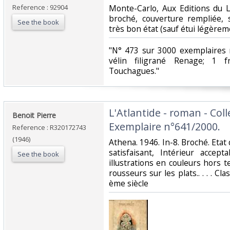
Reference : 92904
‎Monte-Carlo, Aux Editions du L
broché, couverture rempliée, 
See the book
très bon état (sauf étui légèreme
‎"N° 473 sur 3000 exemplaires
vélin filigrané Renage; 1 f
Touchagues."‎
‎L'Atlantide - roman - Co
‎Benoit Pierre‎
Exemplaire n°641/2000.‎
Reference : R320172743
(1946)
‎Athena. 1946. In-8. Broché. Etat
satisfaisant, Intérieur accep
See the book
illustrations en couleurs hors t
rousseurs sur les plats.. . . . Cl
ème siècle‎