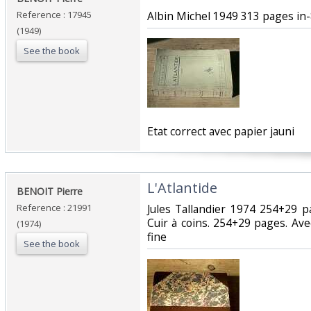
Reference : 17945
‎Albin Michel 1949 313 pages in-
(1949)
See the book
‎Etat correct avec papier jauni‎
‎L'Atlantide‎
‎BENOIT Pierre‎
Reference : 21991
‎Jules Tallandier 1974 254+29 p
Cuir à coins. 254+29 pages. Avec
(1974)
fine‎
See the book