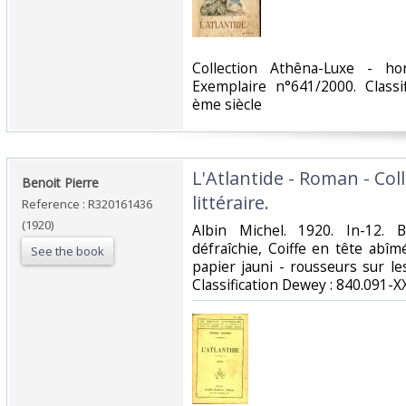
‎Collection Athêna-Luxe - 
Exemplaire n°641/2000. Classi
ème siècle‎
‎L'Atlantide - Roman - Col
‎Benoit Pierre‎
littéraire.‎
Reference : R320161436
(1920)
‎Albin Michel. 1920. In-12. 
défraîchie, Coiffe en tête abîm
See the book
papier jauni - rousseurs sur les 
Classification Dewey : 840.091-XX