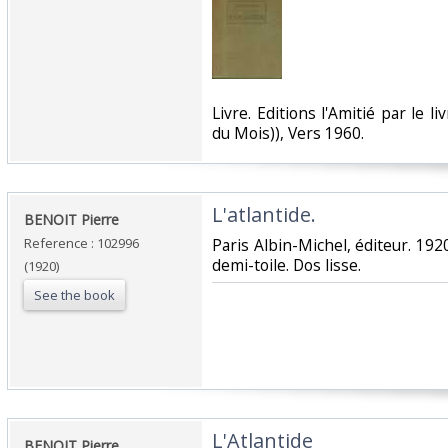
‎Livre. Editions l'Amitié par le li
du Mois)), Vers 1960.‎
‎L'atlantide.‎
‎BENOIT Pierre‎
Reference : 102996
‎Paris Albin-Michel, éditeur. 19
demi-toile. Dos lisse. ‎
(1920)
See the book
‎L'Atlantide‎
‎BENOIT Pierre‎