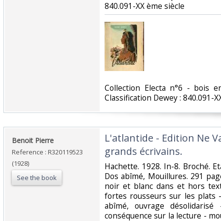
840.091-XX ème siècle‎
‎Collection Electa n°6 - bois 
Classification Dewey : 840.091-XX
‎L'atlantide - Edition Ne V
‎Benoit Pierre‎
grands écrivains.‎
Reference : R320119523
(1928)
‎Hachette. 1928. In-8. Broché. Et
Dos abîmé, Mouillures. 291 page
See the book
noir et blanc dans et hors tex
fortes rousseurs sur les plats 
abîmé, ouvrage désolidarisé
conséquence sur la lecture - mo