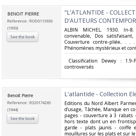
‎"L'ATLANTIDE - COLLECT
‎BENOIT PIERRE‎
D'AUTEURS CONTEMPORA
Reference : ROD0113936
(1930)
‎ALBIN MICHEL. 1930. In-8.
convenable, Dos satisfaisant,
See the book
Couverture contre-pliée.. . . 
Phénomènes mystérieux et cont
‎ Classification Dewey : 1.
controversés‎
‎L'atlantide - Collection El
‎Benoit Pierre‎
Reference : R320174265
‎Editions du Nord Albert Parmen
d'usage, Tâchée, Manque en coif
(1944)
pages - couverture à 3 rabats
See the book
hors texte dont un en frontis
garde - plats jaunis - coiffe
mouillures sur les plats et sur le d