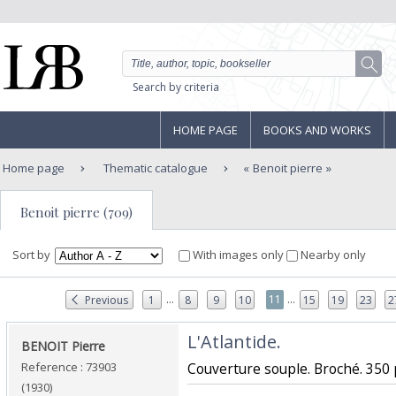
Search by criteria
HOME PAGE
BOOKS AND WORKS
Home page
Thematic catalogue
Benoit pierre
Benoit pierre (709)
Sort by
With images only
Nearby only
...
...
11
Previous
1
8
9
10
15
19
23
2
‎L'Atlantide.‎
‎BENOIT Pierre ‎
Reference : 73903
‎Couverture souple. Broché. 350 p
(1930)