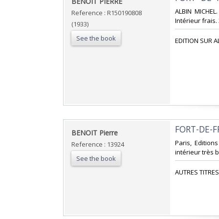
‎BENOIT PIERRE‎
‎ALBIN MICHEL.
Reference : R150190808
Intérieur frais.
(1933)
See the book
‎EDITION SUR AL
‎FORT-DE-F
‎BENOIT Pierre‎
‎Paris, Editio
Reference : 13924
intérieur très b
See the book
‎AUTRES TITRES