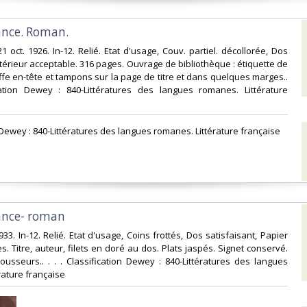
ance. Roman.‎
21 oct. 1926. In-12. Relié. Etat d'usage, Couv. partiel. décollorée, Dos
ntérieur acceptable. 316 pages. Ouvrage de bibliothèque : étiquette de
iffe en-tête et tampons sur la page de titre et dans quelques marges..
ication Dewey : 840-Littératures des langues romanes. Littérature
n Dewey : 840-Littératures des langues romanes. Littérature française‎
ance- roman‎
1933. In-12. Relié. Etat d'usage, Coins frottés, Dos satisfaisant, Papier
s. Titre, auteur, filets en doré au dos. Plats jaspés. Signet conservé.
sseurs.. . . . Classification Dewey : 840-Littératures des langues
ature française‎