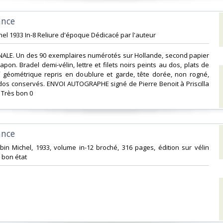
nce‎
chel 1933 In-8 Reliure d'époque Dédicacé par l'auteur‎
INALE. Un des 90 exemplaires numérotés sur Hollande, second papier
pon. Bradel demi-vélin, lettre et filets noirs peints au dos, plats de
f géométrique repris en doublure et garde, tête dorée, non rogné,
dos conservés. ENVOI AUTOGRAPHE signé de Pierre Benoit à Priscilla
 Très bon 0‎
nce‎
Albin Michel, 1933, volume in-12 broché, 316 pages, édition sur vélin
 bon état‎