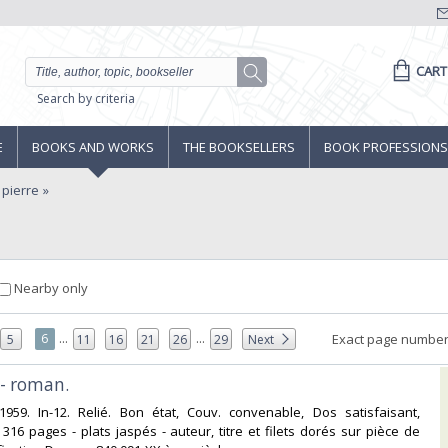
CART
Search by criteria
E
BOOKS AND WORKS
THE BOOKSELLERS
BOOK PROFESSIONS
 pierre
Nearby only
...
...
6
Exact page number
5
11
16
21
26
29
Next
- roman.‎
 1959. In-12. Relié. Bon état, Couv. convenable, Dos satisfaisant,
. 316 pages - plats jaspés - auteur, titre et filets dorés sur pièce de