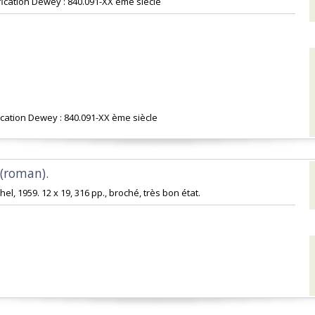
assification Dewey : 840.091-XX ème siècle‎
ication Dewey : 840.091-XX ème siècle‎
(roman).‎
chel, 1959. 12 x 19, 316 pp., broché, très bon état.‎