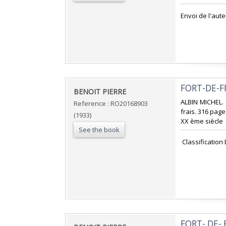
‎Envoi de l'aut
‎FORT-DE-F
‎BENOIT PIERRE‎
‎ALBIN MICHEL. 
Reference : RO20168903
frais. 316 page
(1933)
XX ème siècle‎
See the book
‎ Classificatio
‎FORT- DE-