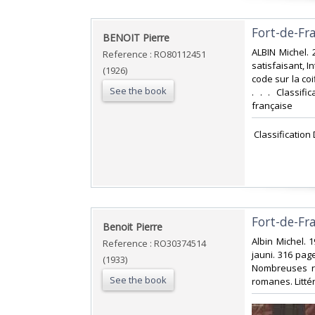
‎Fort-de-Fr
‎BENOIT Pierre‎
‎ALBIN Michel. 
Reference : RO80112451
satisfaisant, I
(1926)
code sur la co
See the book
. . . Classif
française‎
‎ Classificatio
‎Fort-de-Fr
‎Benoit Pierre‎
‎Albin Michel. 
Reference : RO30374514
jauni. 316 page
(1933)
Nombreuses rou
See the book
romanes. Littér