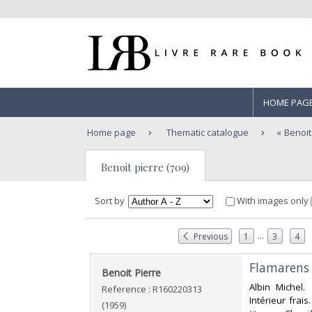
HOME PAG
Home page
Thematic catalogue
Benoit
Benoit pierre (709)
Sort by
With images only
...
Previous
1
3
4
‎Flamarens 
‎Benoit Pierre‎
‎Albin Michel.
Reference : R160220313
Intérieur frais
(1959)