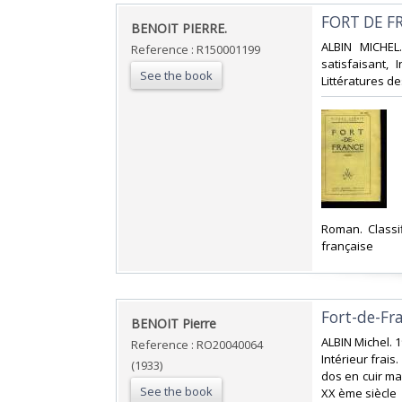
‎FORT DE F
‎BENOIT PIERRE.‎
‎ALBIN MICHEL
Reference : R150001199
satisfaisant, 
See the book
Littératures de
‎Roman. Classi
française‎
‎Fort-de-Fra
‎BENOIT Pierre‎
‎ALBIN Michel. 
Reference : RO20040064
Intérieur frais
(1933)
dos en cuir mar
See the book
XX ème siècle‎