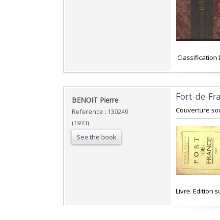
‎ Classificatio
‎Fort-de-Fr
‎BENOIT Pierre ‎
‎Couverture so
Reference : 130249
(1933)
See the book
‎Livre. Edition 