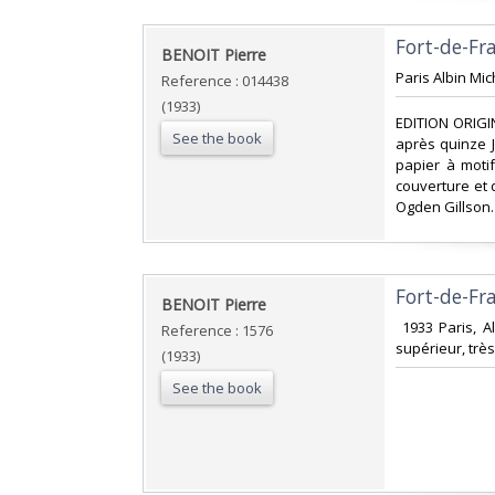
‎Fort-de-Fra
‎BENOIT Pierre‎
‎Paris Albin Mi
Reference : 014438
(1933)
‎EDITION ORIG
See the book
après quinze Ja
papier à moti
couverture et 
Ogden Gillson.
‎Fort-de-Fra
‎BENOIT Pierre‎
‎ 1933 Paris, 
Reference : 1576
supérieur, très
(1933)
See the book