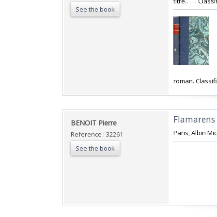
titre.. . . . Cl
See the book
‎roman. Classif
‎Flamarens 
‎BENOIT Pierre‎
‎Paris, Albin Mi
Reference : 32261
See the book