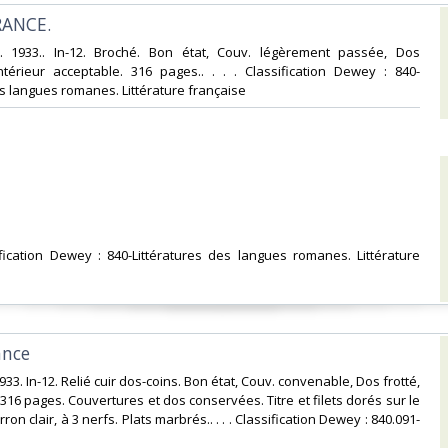
RANCE.‎
.. 1933.. In-12. Broché. Bon état, Couv. légèrement passée, Dos
Intérieur acceptable. 316 pages.. . . . Classification Dewey : 840-
s langues romanes. Littérature française‎
fication Dewey : 840-Littératures des langues romanes. Littérature
nce‎
1933. In-12. Relié cuir dos-coins. Bon état, Couv. convenable, Dos frotté,
. 316 pages. Couvertures et dos conservées. Titre et filets dorés sur le
ron clair, à 3 nerfs. Plats marbrés.. . . . Classification Dewey : 840.091-