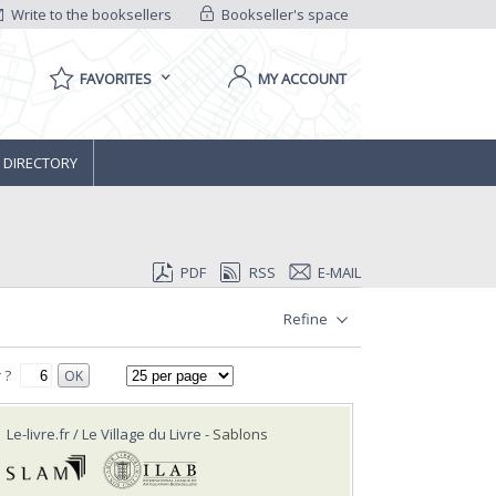
Write to the booksellers
Bookseller's space
FAVORITES
MY ACCOUNT
 DIRECTORY
PDF
RSS
E-MAIL
Refine
 ?
OK
Le-livre.fr / Le Village du Livre
- Sablons