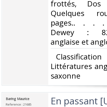
frottés, Dos 
Quelques rou
pages.. . . . 
Dewey : 820-
anglaise et ang
‎ Classificatio
Littératures ang
saxonne‎
‎En passant 
‎Baring Maurice ‎
Reference : 21685