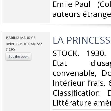
Emile-Paul (Co
auteurs étranger
‎LA PRINCES
‎BARING MAURICE‎
Reference : R160083629
(1930)
‎STOCK. 1930. 
See the book
Etat d'us
convenable, Dos
Intérieur frais. 
Classification
Littérature amér