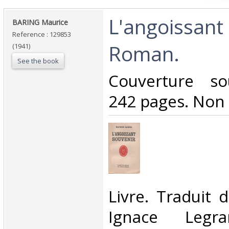
‎L'angoissant
‎BARING Maurice ‎
Reference : 129853
Roman.‎
(1941)
See the book
‎Couverture so
242 pages. Non 
‎Livre. Traduit 
Ignace Legra