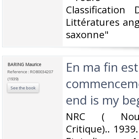
Classification
Littératures ang
saxonne"‎
‎En ma fin es
‎BARING Maurice‎
Reference : RO80034207
commenceme
(1939)
See the book
end is my beg
‎NRC ( Nouv
Critique).. 1939