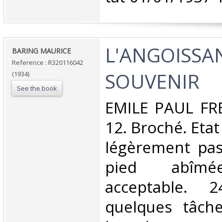
‎L'ANGOISSA
‎BARING MAURICE‎
Reference : R320116042
SOUVENIR‎
(1934)
See the book
‎EMILE PAUL FRE
12. Broché. Etat
légèrement pas
pied abîmée
acceptable. 
quelques tâch