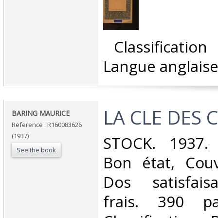
‎ Classificatio
Langue anglaise
‎LA CLE DES 
‎BARING MAURICE‎
Reference : R160083626
(1937)
‎STOCK. 1937. 
See the book
Bon état, Couv
Dos satisfaisa
frais. 390 p