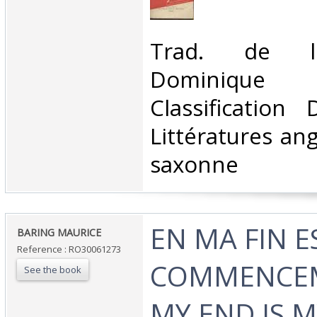
‎Trad. de l'
Dominiqu
Classification
Littératures ang
saxonne‎
‎EN MA FIN 
‎BARING MAURICE‎
Reference : RO30061273
COMMENCEM
See the book
MY END IS 