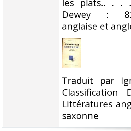
les plats.. . . 
Dewey : 820-
anglaise et ang
‎Traduit par I
Classification
Littératures ang
saxonne‎