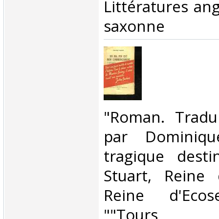
Littératures ang
saxonne‎
‎"Roman. Tradui
par Dominiqu
tragique dest
Stuart, Reine
Reine d'Ecose
""Tours d'