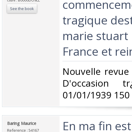
commenceme
ISBN : B0000DO9LL
See the book
tragique des
marie stuart 
France et rei
‎Nouvelle revue
D'occasion t
01/01/1939 150 
‎En ma fin es
‎Baring Maurice ‎
Reference : 54167