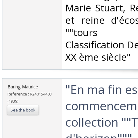
Marie Stuart, R
et reine d'écos
""tours d'
Classification D
XX ème siècle"‎
‎"En ma fin e
‎Baring Maurice‎
Reference : R240154403
commenceme
(1939)
See the book
collection ""