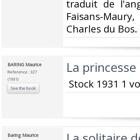
traduit de l'a
Faisans-Maury
Charles du Bos.‎
‎La princesse
‎BARING Maurice‎
Reference : 327
(1931)
‎ Stock 1931 1 v
See the book
‎La solitaire 
‎Baring Maurice‎