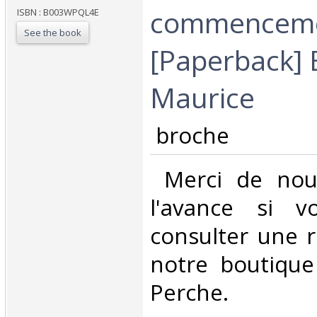
commencem
ISBN : B003WPQL4E
See the book
[Paperback]
Maurice‎
‎ broche ‎
‎ Merci de nou
l'avance si v
consulter une 
notre boutique
Perche.‎