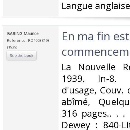
Langue anglaise
‎En ma fin es
‎BARING Maurice‎
Reference : RO40038193
commenceme
(1939)
See the book
‎La Nouvelle R
1939. In-8. 
d'usage, Couv. 
abîmé, Quelqu
316 pages.. . . 
Dewey : 840-Li