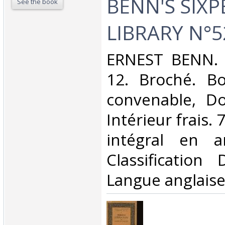
BENN'S SIX
See the book
LIBRARY N°52
‎ERNEST BENN. 
12. Broché. Bo
convenable, Dos
Intérieur frais.
intégral en an
Classification
Langue anglaise