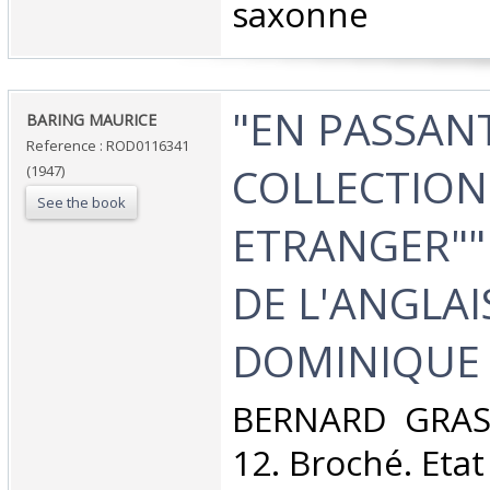
saxonne‎
‎"EN PASSANT
‎BARING MAURICE‎
Reference : ROD0116341
COLLECTION
(1947)
See the book
ETRANGER""
DE L'ANGLAI
DOMINIQUE 
‎BERNARD GRASS
12. Broché. Etat