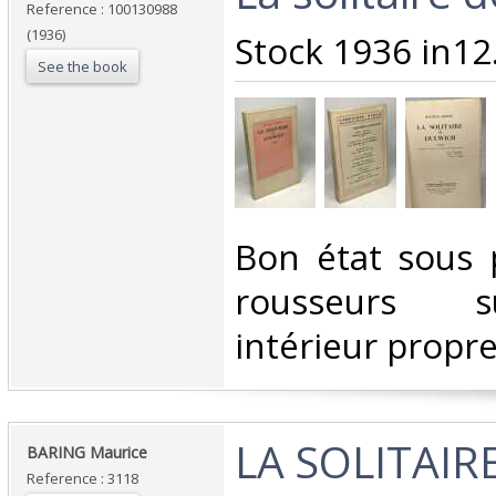
Reference : 100130988
(1936)
‎Stock 1936 in12
See the book
‎Bon état sous 
rousseurs s
intérieur propre
‎LA SOLITAIR
‎BARING Maurice‎
Reference : 3118