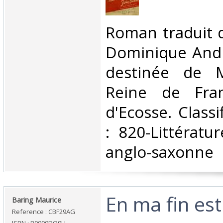
‎Roman traduit d
Dominique Andr
destinée de M
Reine de Fra
d'Ecosse. Class
: 820-Littératu
anglo-saxonne‎
‎En ma fin es
‎Baring Maurice‎
Reference : CBF29AG