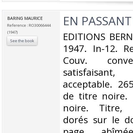
‎EN PASSANT‎
‎BARING MAURICE‎
Reference : RO30066444
(1947)
‎EDITIONS BER
See the book
1947. In-12. Re
Couv. conve
satisfaisant
acceptable. 26
de titre noire.
noire. Titre, 
dorés sur le d
page abîm