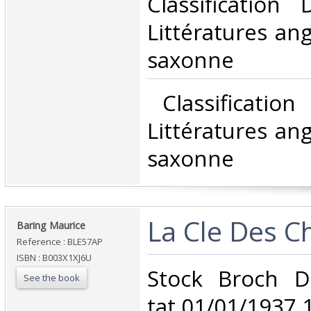
Classification
Littératures ang
saxonne‎
‎ Classificatio
Littératures ang
saxonne‎
‎La Cle Des C
‎Baring Maurice‎
Reference : BLE57AP
ISBN : B003X1XJ6U
‎Stock Broch D
See the book
tat 01/01/1937 1