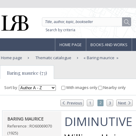
Search by criteria
HOME PAGE
BOOKS AND WORKS
Home page
Thematic catalogue
Baring maurice
Baring maurice (73)
Sort by
With images only
Nearby only
2
Previous
1
3
Next
‎DIMINUTIVE
‎BARING MAURICE‎
Reference : RO60069070
(1925)