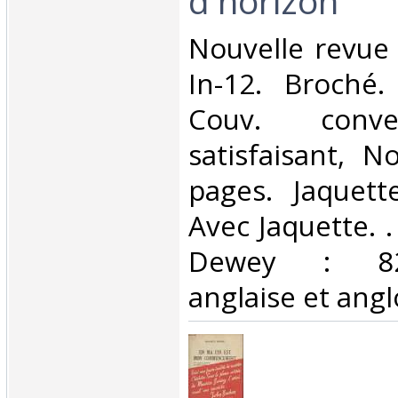
d'horizon"""‎
‎Nouvelle revue 
In-12. Broché.
Couv. conve
satisfaisant, 
pages. Jaquett
Avec Jaquette. . 
Dewey : 820-
anglaise et ang