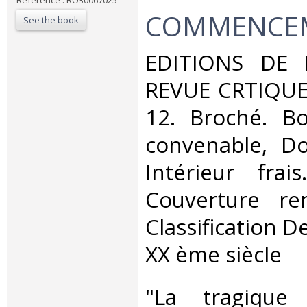
Reference : RO30067025
COMMENCEM
See the book
‎EDITIONS DE
REVUE CRTIQUE.
12. Broché. Bo
convenable, Dos
Intérieur frai
Couverture rem
Classification D
XX ème siècle‎
‎"La tragique