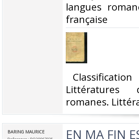
langues romane
française‎
‎ Classificatio
Littératures
romanes. Littéra
‎EN MA FIN 
‎BARING MAURICE‎