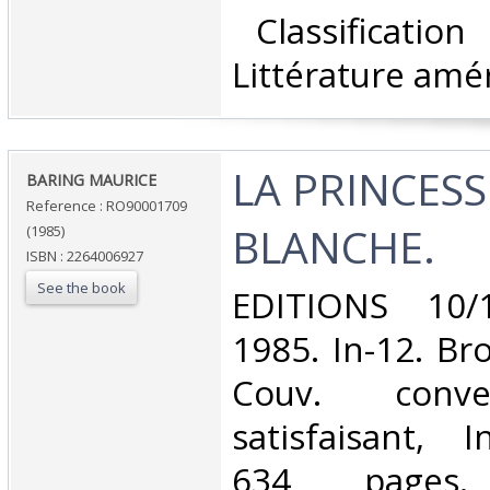
‎ Classificatio
Littérature amér
‎LA PRINCESS
‎BARING MAURICE‎
Reference : RO90001709
BLANCHE.‎
(1985)
ISBN : 2264006927
See the book
‎EDITIONS 10
1985. In-12. Br
Couv. conve
satisfaisant, I
634 pages. 