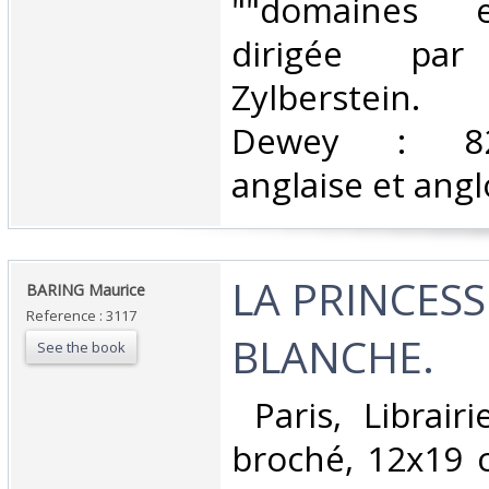
""domaines e
dirigée par 
Zylberstein. C
Dewey : 820-
anglaise et angl
‎LA PRINCESS
‎BARING Maurice‎
Reference : 3117
BLANCHE.‎
See the book
‎ Paris, Librair
broché, 12x19 