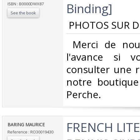
Binding]‎
ISBN : B0000DWX87
See the book
‎ PHOTOS SUR 
‎ Merci de nou
l'avance si v
consulter une 
notre boutique
Perche.‎
‎FRENCH LIT
‎BARING MAURICE‎
Reference : RO30019430