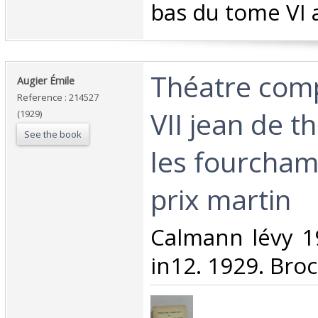
bas du tome VI 
‎Théatre com
‎Augier Émile‎
Reference : 214527
VII jean de 
(1929)
See the book
les fourchamb
prix martin‎
‎Calmann lévy 
in12. 1929. Broc