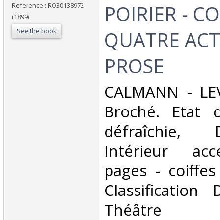
POIRIER - C
Reference : RO30138972
(1899)
See the book
QUATRE ACT
PROSE‎
‎CALMANN - LEV
Broché. Etat d
défraîchie,
Intérieur acc
pages - coiffes
Classification
Théâtre‎