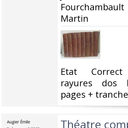
Fourchambaul
Martin‎
‎Etat Correc
rayures dos b
pages + tranche 
‎Théatre com
‎Augier Émile‎