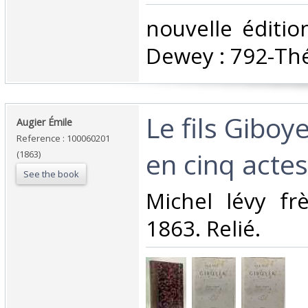
‎nouvelle éditio
Dewey : 792-Thé
‎Le fils Gibo
‎Augier Émile‎
Reference : 100060201
en cinq actes
(1863)
See the book
‎Michel lévy fr
1863. Relié.‎