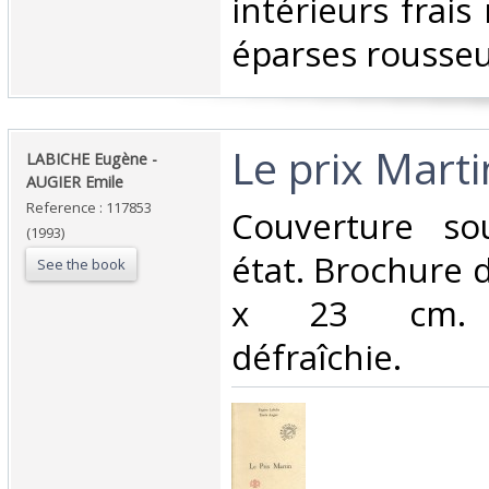
intérieurs frais
éparses rousseur
‎Le prix Martin
‎LABICHE Eugène -
AUGIER Emile ‎
Reference : 117853
‎Couverture s
(1993)
état. Brochure 
See the book
x 23 cm. 
défraîchie.‎