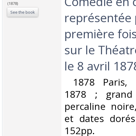
Comédie en c
(1878)
See the book
représentée 
première fois 
sur le Théatr
le 8 avril 1878
‎ 1878 Paris, 
1878 ; grand 
percaline noire,
et dates dorés
152pp.‎