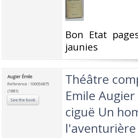
‎Bon Etat page
jaunies‎
‎Théâtre com
‎Augier Émile‎
Reference : 100056875
Emile Augier 
(1881)
See the book
ciguë Un ho
l'aventurière 