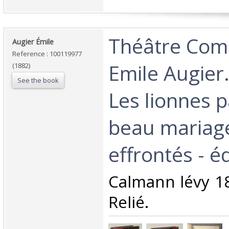
‎Théâtre Com
‎Augier Émile‎
Reference : 100119977
Emile Augier
(1882)
See the book
Les lionnes 
beau mariag
effrontés - éd
‎Calmann lévy 1
Relié.‎