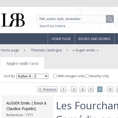
Search by criteria
HOME PAGE
BOOKS AND WORKS
Home page
Thematic catalogue
Augier emile
Augier emile (201)
Sort by
With images only
Nearby only
...
...
8
Previous
1
5
6
7
9
‎Les Fourcha
‎AUGIER Emile. ( Envoi à
Claudius Popelin).‎
Reference : 7771