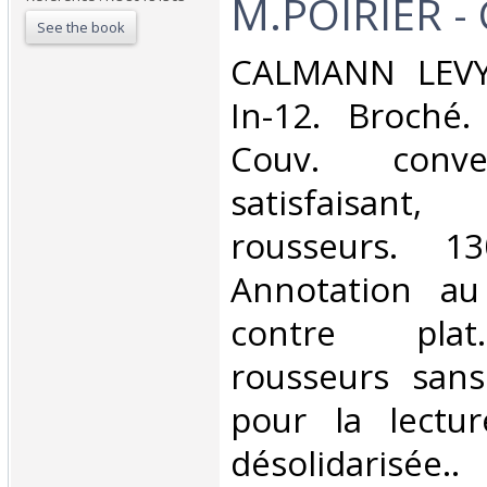
M.POIRIER -
See the book
‎CALMANN LEV
In-12. Broché.
Couv. conve
satisfaisan
rousseurs. 1
Annotation au
contre plat
rousseurs san
pour la lectur
désolidaris