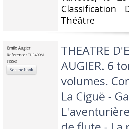
Classification
Théâtre‎
‎THEATRE D'
‎Emile Augier ‎
Reference : THE400M
AUGIER. 6 to
(1856)
See the book
volumes. Co
La Ciguë - Ga
L'aventurière
de flute - La