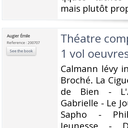
mais plutôt prop
‎Théatre comp
‎Augier Émile‎
Reference : 200707
1 vol oeuvres
See the book
‎Calmann lévy i
Broché. La Cig
de Bien - L'A
Gabrielle - Le J
Sapho - Phil
Jeunesse - D