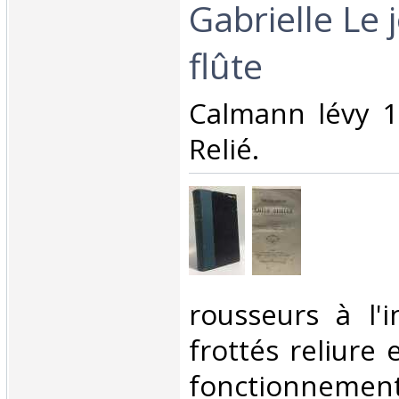
Gabrielle Le 
flûte‎
‎Calmann lévy 1
Relié.‎
‎rousseurs à l'
frottés reliure
fonctionnement