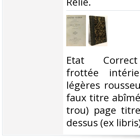
Relié.‎
‎Etat Correc
frottée intér
légères rousseu
faux titre abîm
trou) page tit
dessus (ex libris)