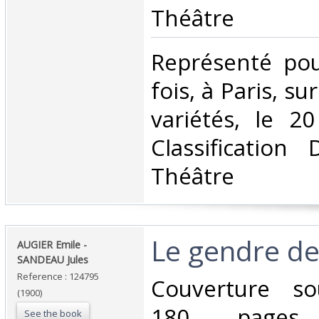
Théâtre‎
‎Représenté po
fois, à Paris, su
variétés, le 20
Classification
Théâtre‎
‎Le gendre de 
‎AUGIER Emile -
SANDEAU Jules ‎
Reference : 124795
‎Couverture so
(1900)
180 pages. 
See the book