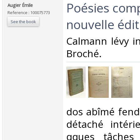
‎Poésies comp
‎Augier Émile‎
Reference : 100075773
nouvelle édit
See the book
‎Calmann lévy i
Broché.‎
‎dos abîmé fend
détaché intéri
qques tâches 