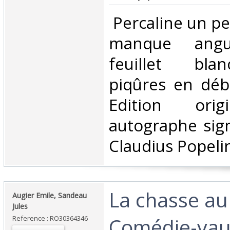
‎ Percaline un p
manque angu
feuillet bla
piqûres en déb
Edition orig
autographe sig
Claudius Popelin
‎La chasse a
‎Augier Emile, Sandeau
Jules‎
Comédie-vaud
Reference : RO30364346