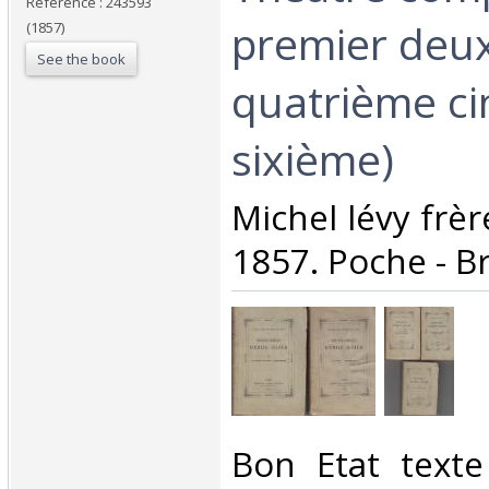
Reference : 243593
premier deu
(1857)
See the book
quatrième ci
sixième)‎
‎Michel lévy frè
1857. Poche - Br
‎Bon Etat texte