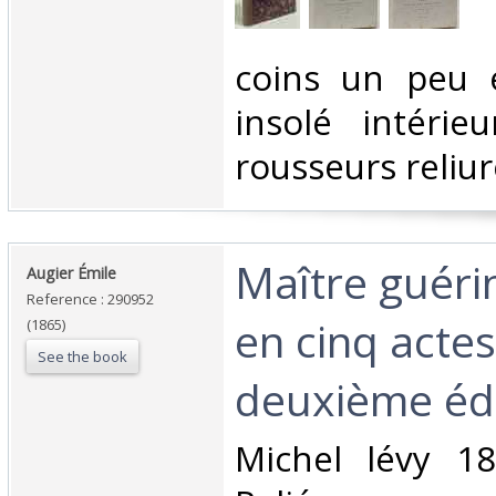
‎coins un peu
insolé intéri
rousseurs reliur
‎Maître guéri
‎Augier Émile‎
Reference : 290952
en cinq actes
(1865)
See the book
deuxième édi
‎Michel lévy 1