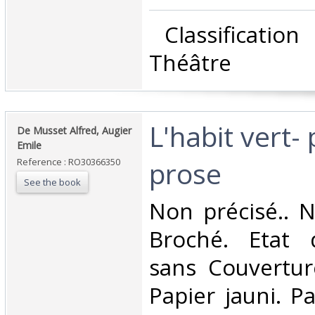
‎ Classificatio
Théâtre‎
‎L'habit vert
‎De Musset Alfred, Augier
Emile‎
prose‎
Reference : RO30366350
See the book
‎Non précisé.. N
Broché. Etat d
sans Couvertur
Papier jauni. P