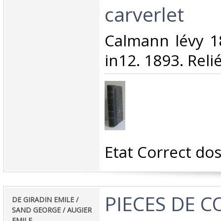
carverlet‎
‎Calmann lévy 
in12. 1893. Relié
‎Etat Correct dos
‎PIECES DE C
‎DE GIRADIN EMILE /
SAND GEORGE / AUGIER
EMILE‎