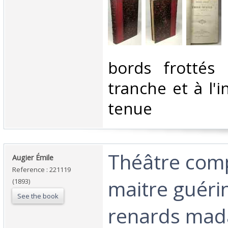
‎bords frottés
tranche et à l'
tenue‎
‎Théâtre comp
‎Augier Émile‎
Reference : 221119
maitre guérin
(1893)
See the book
renards ma