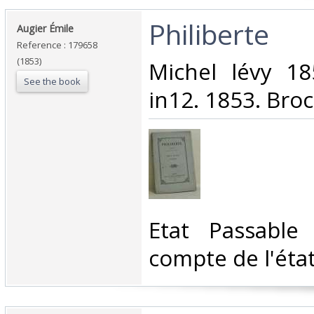
‎Philiberte‎
‎Augier Émile‎
Reference : 179658
(1853)
‎Michel lévy 1
See the book
in12. 1853. Broc
‎Etat Passable
compte de l'état