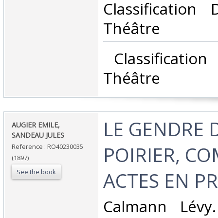
Classification
Théâtre‎
‎ Classificatio
Théâtre‎
‎LE GENDRE 
‎AUGIER EMILE,
SANDEAU JULES‎
POIRIER, CO
Reference : RO40230035
(1897)
See the book
ACTES EN PR
‎Calmann Lévy.