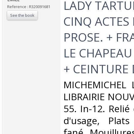
LADY TARTUF
Reference : R320091681
See the book
CINQ ACTES 
PROSE. + FR
LE CHAPEA
+ CEINTURE 
‎MICHEMICHEL 
LIBRAIRIE NOUV
55. In-12. Relié
d'usage, Plat
fané, Mouillure