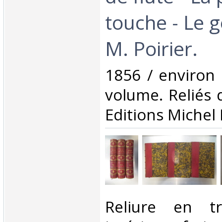
touche - Le 
M. Poirier. ‎
‎1856 / environ
volume. Reliés 
Editions Michel 
‎Reliure en t