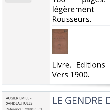
légèrement 
Rousseurs.‎
‎Livre. Edition
Vers 1900.‎
‎LE GENDRE 
‎AUGIER EMILE -
SANDEAU JULES‎
Reference : RO80181363