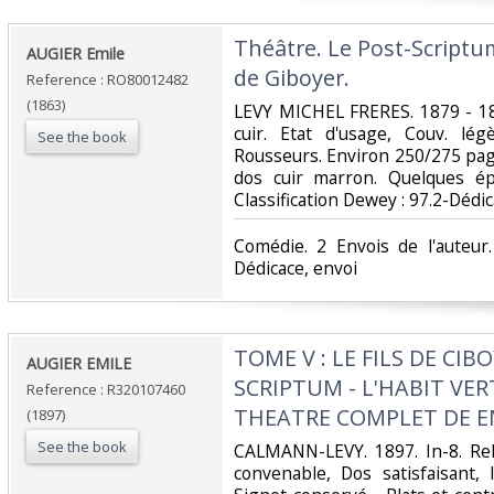
‎Théâtre. Le Post-Scriptum 
‎AUGIER Emile‎
de Giboyer.‎
Reference : RO80012482
(1863)
‎LEVY MICHEL FRERES. 1879 - 18
cuir. Etat d'usage, Couv. lé
See the book
Rousseurs. Environ 250/275 pages
dos cuir marron. Quelques épi
Classification Dewey : 97.2-Dédic
‎Comédie. 2 Envois de l'auteur.
Dédicace, envoi‎
‎TOME V : LE FILS DE CIB
‎AUGIER EMILE‎
SCRIPTUM - L'HABIT VER
Reference : R320107460
THEATRE COMPLET DE EM
(1897)
See the book
‎CALMANN-LEVY. 1897. In-8. Rel
convenable, Dos satisfaisant, 