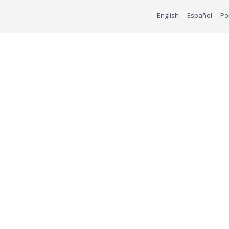
English
Español
Po