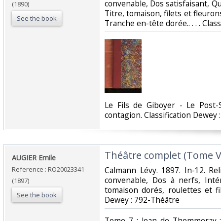
convenable, Dos satisfaisant, Q
(1890)
Titre, tomaison, filets et fleuron
See the book
Tranche en-tête dorée.. . . . Clas
‎Le Fils de Giboyer - Le Post-
contagion. Classification Dewey 
‎Théâtre complet (Tome VII
‎AUGIER Emile‎
Reference : RO20023341
‎Calmann Lévy. 1897. In-12. Rel
convenable, Dos à nerfs, Intér
(1897)
tomaison dorés, roulettes et file
See the book
Dewey : 792-Théâtre‎
‎Tome 7 : Jean de Thommeray ;