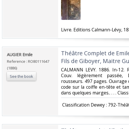
‎Livre. Editions Calmann-Lévy, 188
‎Théâtre Complet de Emil
‎AUGIER Emile‎
Fils de Giboyer, Maitre Gu
Reference : RO80111647
(1886)
‎CALMANN LEVY. 1886. In-12. Re
Couv. légèrement passée, D
See the book
rousseurs. 497 pages. Ouvrage d
code sur la coiffe en-tête et t
dans quelques marges.. . . . Clas
‎ Classification Dewey : 792-Théât