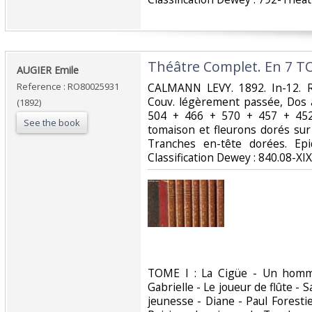
‎Théâtre Complet. En 7 T
‎AUGIER Emile‎
Reference : RO80025931
‎CALMANN LEVY. 1892. In-12. Re
Couv. légèrement passée, Dos 
(1892)
504 + 466 + 570 + 457 + 452
See the book
tomaison et fleurons dorés sur 
Tranches en-tête dorées. Epid
Classification Dewey : 840.08-XIX
‎TOME I : La Cigüe - Un homm
Gabrielle - Le joueur de flûte - 
jeunesse - Diane - Paul Forest