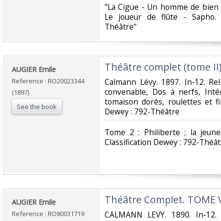
‎"La Cigüe - Un homme de bien -
Le joueur de flûte - Sapho. 
Théâtre"‎
‎Théâtre complet (tome II)
‎AUGIER Emile‎
Reference : RO20023344
‎Calmann Lévy. 1897. In-12. Rel
convenable, Dos à nerfs, Intér
(1897)
tomaison dorés, roulettes et file
See the book
Dewey : 792-Théâtre‎
‎Tome 2 : Philiberte ; la jeun
Classification Dewey : 792-Théât
‎Théâtre Complet. TOME V
‎AUGIER Emile‎
Reference : RO80031719
‎CALMANN LEVY. 1890. In-12. R