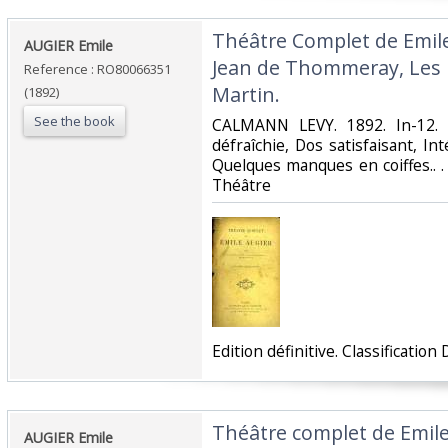
‎Théâtre Complet de Emile
‎AUGIER Emile‎
Jean de Thommeray, Les 
Reference : RO80066351
Martin.‎
(1892)
See the book
‎CALMANN LEVY. 1892. In-12. 
défraîchie, Dos satisfaisant, In
Quelques manques en coiffes.. . .
Théâtre‎
‎Edition définitive. Classificatio
‎Théâtre complet de Emile
‎AUGIER Emile ‎