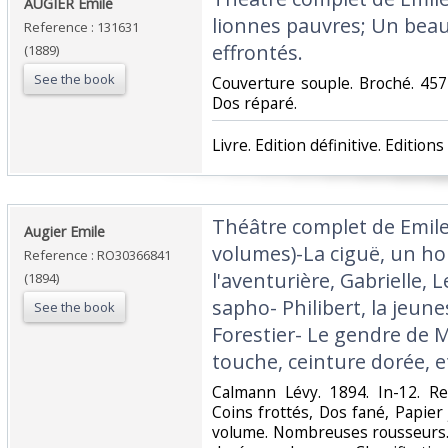
‎AUGIER Emile ‎
lionnes pauvres; Un beau
Reference : 131631
effrontés.‎
(1889)
See the book
‎Couverture souple. Broché. 457
Dos réparé.‎
‎Livre. Edition définitive. Editio
‎Théâtre complet de Emil
‎Augier Emile‎
volumes)-La ciguë, un h
Reference : RO30366841
l'aventurière, Gabrielle, L
(1894)
sapho- Philibert, la jeune
See the book
Forestier- Le gendre de M.
touche, ceinture dorée, et
‎Calmann Lévy. 1894. In-12. Re
Coins frottés, Dos fané, Papier
volume. Nombreuses rousseurs. 