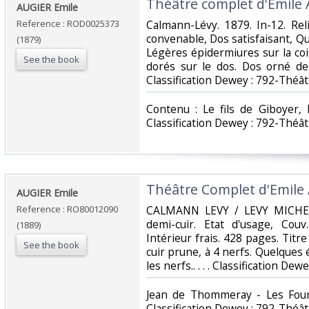
‎Théâtre complet d'Emile 
‎AUGIER Emile‎
Reference : ROD0025373
‎Calmann-Lévy. 1879. In-12. Rel
convenable, Dos satisfaisant, Q
(1879)
Légères épidermiures sur la coi
See the book
dorés sur le dos. Dos orné de f
Classification Dewey : 792-Théât
‎Contenu : Le fils de Giboyer,
Classification Dewey : 792-Théât
‎Théâtre Complet d'Emile 
‎AUGIER Emile‎
Reference : RO80012090
‎CALMANN LEVY / LEVY MICHEL 
demi-cuir. Etat d'usage, Cou
(1889)
Intérieur frais. 428 pages. Titr
See the book
cuir prune, à 4 nerfs. Quelques 
les nerfs.. . . . Classification Dew
‎Jean de Thommeray - Les Four
Classification Dewey : 792-Théât