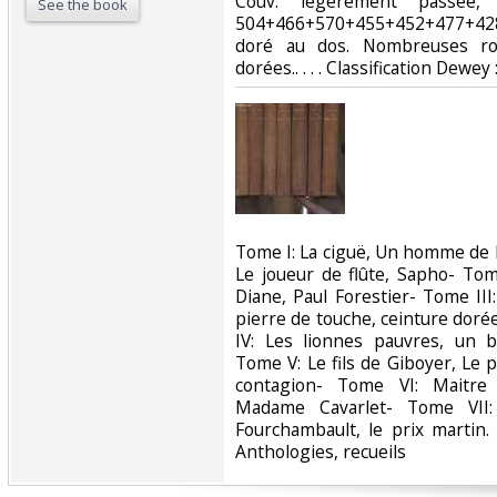
Couv. légèrement passée, 
See the book
504+466+570+455+452+477+42
doré au dos. Nombreuses ro
dorées.. . . . Classification Dewey
‎Tome I: La ciguë, Un homme de b
Le joueur de flûte, Sapho- Tome
Diane, Paul Forestier- Tome III
pierre de touche, ceinture dor
IV: Les lionnes pauvres, un b
Tome V: Le fils de Giboyer, Le p
contagion- Tome VI: Maitre 
Madame Cavarlet- Tome VII
Fourchambault, le prix martin. 
Anthologies, recueils‎