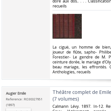
doré aux dos.. . . . Classificat
recueils‎
‎La ciguë, un homme de bien, 
joueur de flûte, sapho- Philib
Forestier- Le gendre de M. Po
ceinture dorée, le mariage d'O
beau mariage, les effrontés. C
Anthologies, recueils‎
‎Théâtre complet de Emile
‎Augier Emile‎
(7 volumes)‎
Reference : RO30327951
(1897)
‎Calmann Lévy. 1897. In-12. Rel