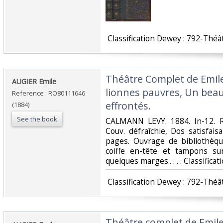
‎ Classification Dewey : 792-Théât
‎Théâtre Complet de Emil
‎AUGIER Emile‎
lionnes pauvres, Un beau
Reference : RO80111646
effrontés.‎
(1884)
See the book
‎CALMANN LEVY. 1884. In-12. Re
Couv. défraîchie, Dos satisfai
pages. Ouvrage de bibliothèqu
coiffe en-tête et tampons su
quelques marges.. . . . Classifica
‎ Classification Dewey : 792-Théât
‎Théâtre complet de Emile