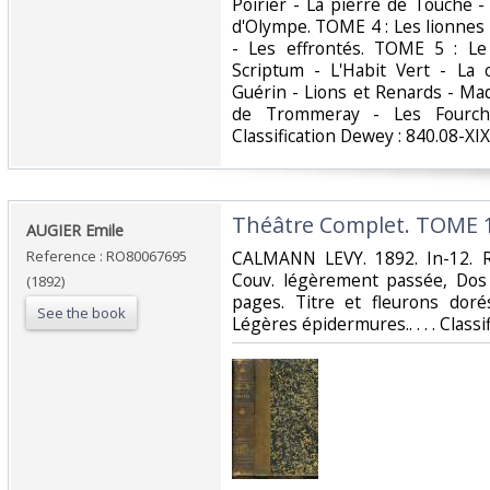
Poirier - La pierre de Touche 
d'Olympe. TOME 4 : Les lionnes
- Les effrontés. TOME 5 : Le
Scriptum - L'Habit Vert - La
Guérin - Lions et Renards - Ma
de Trommeray - Les Fourcha
Classification Dewey : 840.08-XIX
‎Théâtre Complet. TOME 1
‎AUGIER Emile‎
Reference : RO80067695
‎CALMANN LEVY. 1892. In-12. Re
Couv. légèrement passée, Dos 
(1892)
pages. Titre et fleurons dor
See the book
Légères épidermures.. . . . Class