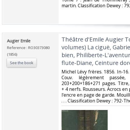
martin. Classification Dewey : 79
‎Théâtre d'Emile Augier T
‎Augier Emile‎
volumes) La ciguë, Gabri
Reference : RO30373080
bien, Philiberte-L'aventur
(1856)
flute-Diane, Ceinture dor
See the book
‎Michel Lévy frères. 1856. In-16.
Couv. légèrement passée, 
203+200+186+271 pages. Titre, 
+ 4 nerfs. Rousseurs. Acrocs en p
l'encre en page de garde. Mouillu
. . . Classification Dewey : 792-Th