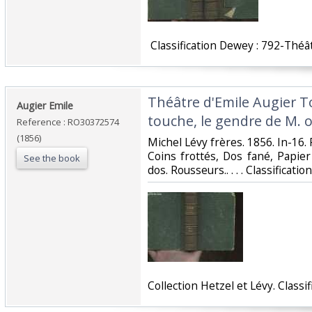
‎ Classification Dewey : 792-Théât
‎Théâtre d'Emile Augier T
‎Augier Emile‎
touche, le gendre de M. oi
Reference : RO30372574
(1856)
‎Michel Lévy frères. 1856. In-16. 
Coins frottés, Dos fané, Papier
See the book
dos. Rousseurs.. . . . Classificat
‎Collection Hetzel et Lévy. Class