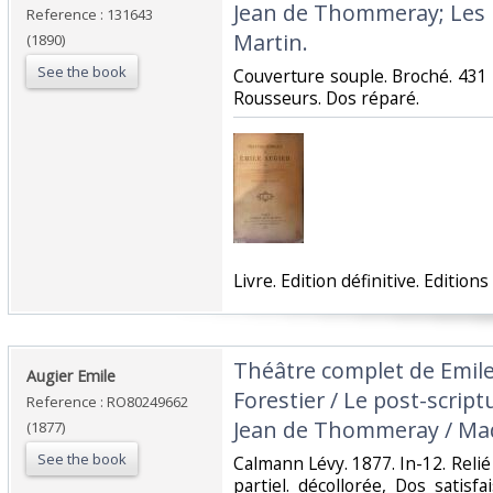
Jean de Thommeray; Les 
Reference : 131643
Martin.‎
(1890)
See the book
‎Couverture souple. Broché. 431
Rousseurs. Dos réparé.‎
‎Livre. Edition définitive. Editio
‎Théâtre complet de Emile
‎Augier Emile‎
Forestier / Le post-script
Reference : RO80249662
Jean de Thommeray / Mad
(1877)
See the book
‎Calmann Lévy. 1877. In-12. Relié
partiel. décollorée, Dos satisf