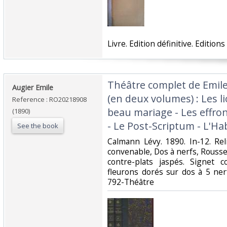
‎Livre. Edition définitive. Editio
‎Théâtre complet de Emil
‎Augier Emile‎
(en deux volumes) : Les 
Reference : RO20218908
beau mariage - Les effron
(1890)
- Le Post-Scriptum - L'Hab
See the book
‎Calmann Lévy. 1890. In-12. Rel
convenable, Dos à nerfs, Rousse
contre-plats jaspés. Signet c
fleurons dorés sur dos à 5 nerfs.
792-Théâtre‎