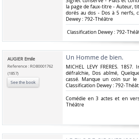
Signet conservé - Plats et con
la page de faux-titre - Auteur, ti
dorés au dos - Dos à 5 nerfs, cui
Dewey : 792-Théâtre‎
‎ Classification Dewey : 792-Théât
‎Un Homme de bien.‎
‎AUGIER Emile‎
Reference : RO80001762
‎MICHEL LEVY FRERES. 1857. In
défraîchie, Dos abîmé, Quelqu
(1857)
cassé. Manque un coin sur le 1
See the book
Classification Dewey : 792-Théât
‎Comédie en 3 actes et en vers
Théâtre‎