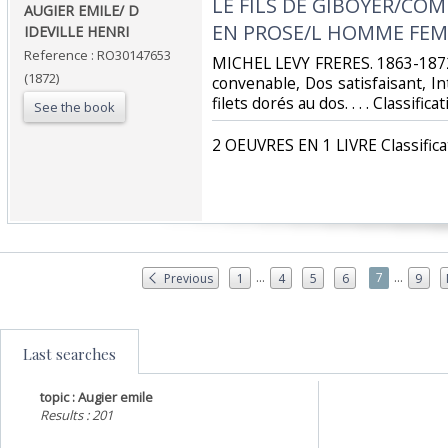
‎LE FILS DE GIBOYER/CO
‎AUGIER EMILE/ D
EN PROSE/L HOMME FEM
IDEVILLE HENRI‎
Reference : RO30147653
‎MICHEL LEVY FRERES. 1863-1872.
(1872)
convenable, Dos satisfaisant, Int
filets dorés au dos. . . . Classifi
See the book
‎2 OEUVRES EN 1 LIVRE Classifica
...
...
7
Previous
1
4
5
6
9
Last searches
topic : Augier emile
Results : 201