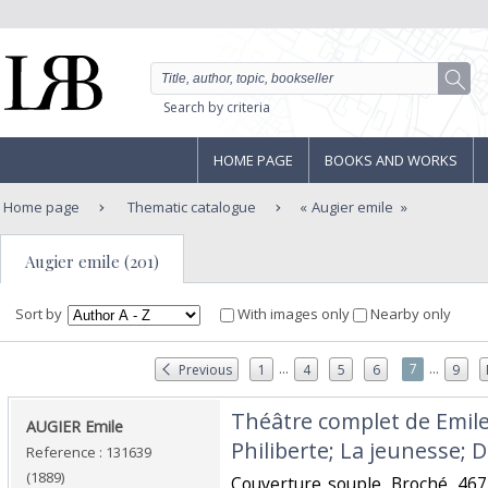
Search by criteria
HOME PAGE
BOOKS AND WORKS
Home page
Thematic catalogue
Augier emile
Augier emile (201)
Sort by
With images only
Nearby only
...
...
7
Previous
1
4
5
6
9
‎Théâtre complet de Emile
‎AUGIER Emile ‎
Philiberte; La jeunesse; Di
Reference : 131639
(1889)
‎Couverture souple. Broché. 467