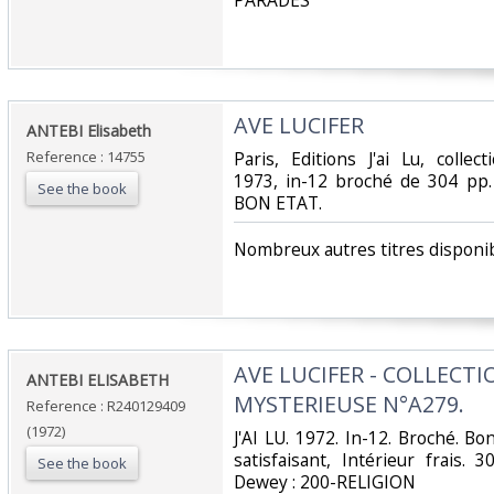
PARADES‎
‎AVE LUCIFER‎
‎ANTEBI Elisabeth‎
Reference : 14755
‎Paris, Editions J'ai Lu, colle
1973, in-12 broché de 304 pp. 
See the book
BON ETAT.‎
‎Nombreux autres titres disponib
‎AVE LUCIFER - COLLECT
‎ANTEBI ELISABETH‎
MYSTERIEUSE N°A279.‎
Reference : R240129409
(1972)
‎J'AI LU. 1972. In-12. Broché. B
satisfaisant, Intérieur frais. 30
See the book
Dewey : 200-RELIGION‎