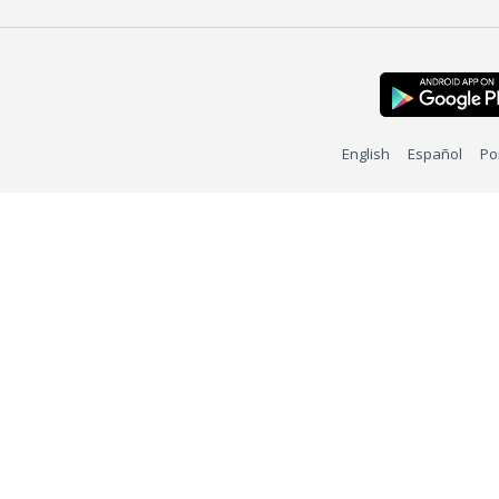
English
Español
Po