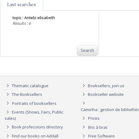
Last searches
topic : Antebi elisabeth
Results : 6
Search
Thematic catalogue
Booksellers, join us
The Booksellers
Bookseller website
Portraits of booksellers
Caminha : gestion de biblioth
Events (Shows, Fairs, Public
sales)
Prices
Book professions directory
Bric à brac
Find our books on Addall
Free Software