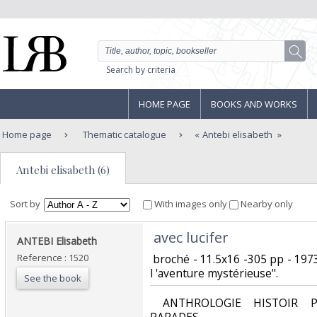
Search by criteria
HOME PAGE
BOOKS AND WORKS
Home page
Thematic catalogue
Antebi elisabeth
Antebi elisabeth (6)
Sort by
With images only
Nearby only
‎ avec lucifer‎
‎ANTEBI Elisabeth‎
Reference : 1520
‎ broché - 11.5x16 -305 pp - 1973 
l 'aventure mystérieuse".‎
See the book
‎ ANTHROLOGIE HISTOIR P