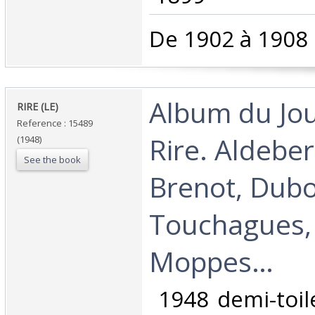
‎De 1902 à 1908 .
‎Album du Jo
‎RIRE (LE)‎
Reference : 15489
Rire. Aldeber
(1948)
See the book
Brenot, Dubo
Touchagues,
Moppes…‎
‎ 1948 demi-toil