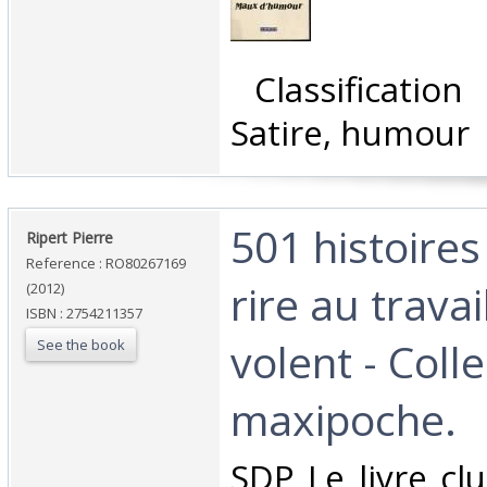
‎ Classificatio
Satire, humour‎
‎501 histoire
‎Ripert Pierre‎
Reference : RO80267169
rire au travai
(2012)
ISBN : 2754211357
volent - Coll
See the book
maxipoche.‎
‎SDP Le livre cl