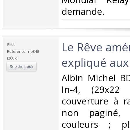
demande.‎
‎Le Rêve amé
‎Riss‎
Reference : np348
expliqué aux
(2007)
See the book
‎Albin Michel 
In-4, (29x22 
couverture à ra
non paginé, 
couleurs ; p