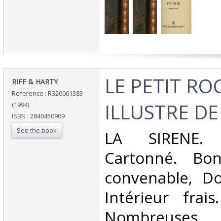
‎LE PETIT R
‎RIFF & HARTY‎
Reference : R320061383
ILLUSTRE DE A
(1994)
ISBN : 2840450909
See the book
‎LA SIRENE. 
Cartonné. Bon
convenable, Dos
Intérieur frai
Nombreuses i