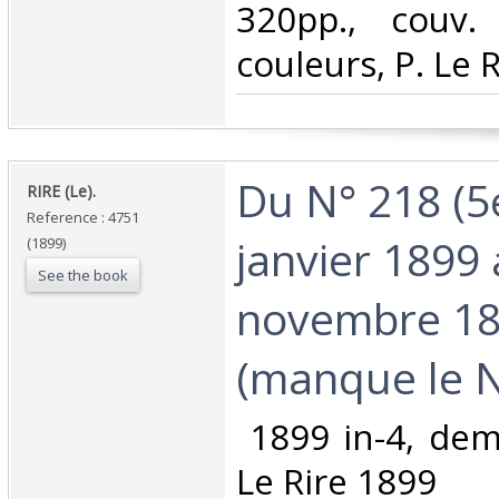
320pp., couv. 
couleurs, P. Le R
‎Du N° 218 (5
‎RIRE (Le).‎
Reference : 4751
janvier 1899
(1899)
See the book
novembre 18
(manque le N°
‎ 1899 in-4, dem
Le Rire 1899‎