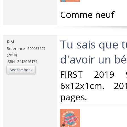
‎Comme neuf‎
‎Tu sais que 
‎RiM‎
Reference : 500083607
d'avoir un b
(2019)
ISBN : 2412046174
See the book
‎FIRST 2019
6x12x1cm. 201
pages.‎