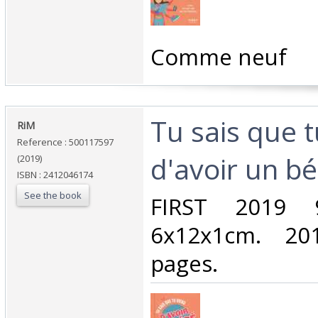
‎Comme neuf‎
‎Tu sais que 
‎RiM‎
Reference : 500117597
d'avoir un b
(2019)
ISBN : 2412046174
See the book
‎FIRST 2019
6x12x1cm. 201
pages.‎