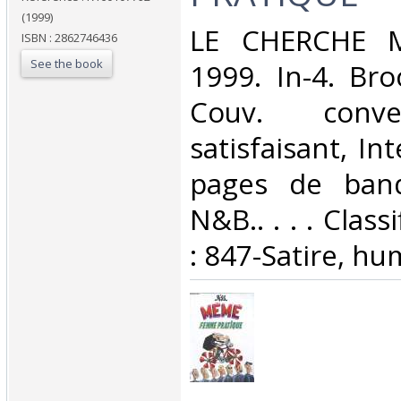
(1999)
‎LE CHERCHE M
ISBN : 2862746436
See the book
1999. In-4. Bro
Couv. conve
satisfaisant, Int
pages de band
N&B.. . . . Clas
: 847-Satire, hu