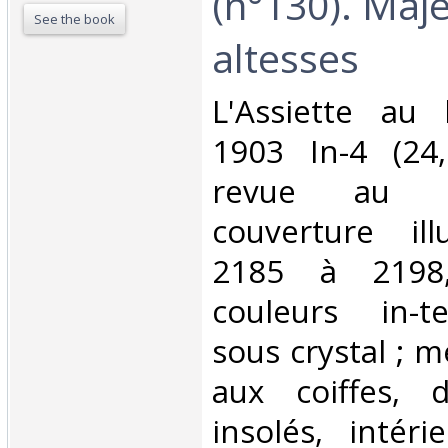
(n°130). Maje
See the book
altesses‎
‎L'Assiette au
1903 In-4 (24
revue au d
couverture ill
2185 à 2198, 
couleurs in-t
sous crystal ;
aux coiffes, 
insolés, intéri