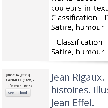
couleurs in texte
Classification
Satire, humour‎
‎ Classificatio
Satire, humour‎
‎Jean Rigaux.
‎[RIGAUX (Jean)] -
CANAILLE (Caro).-‎
histoires. Ill
Reference : 16463
See the book
Jean Effel.‎