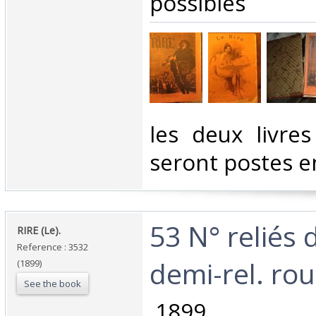
possibles‎
‎les deux livre
seront postes en
‎53 N° reliés
‎RIRE (Le).‎
Reference : 3532
demi-rel. rou
(1899)
See the book
‎ 1899 ‎