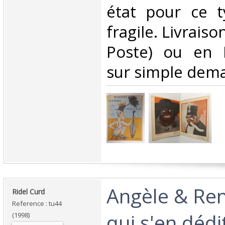
état pour ce t
fragile. Livraiso
Poste) ou en 
sur simple dema
‎Angèle & Re
‎Ridel Curd‎
Reference : tu44
qui s'en dédit
(1998)