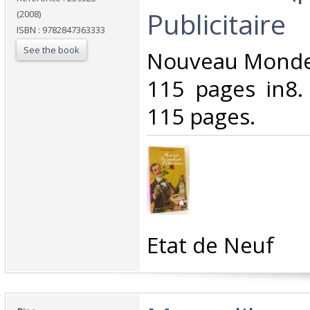
Publicitaire‎
(2008)
ISBN : 9782847363333
See the book
‎Nouveau Monde
115 pages in8.
115 pages.‎
‎Etat de Neuf‎