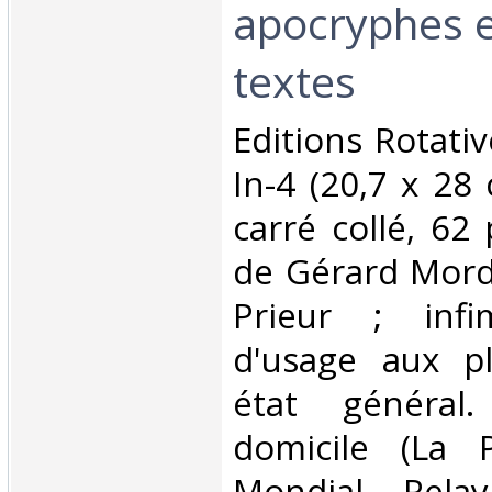
apocryphes e
textes‎
‎Editions Rotat
In-4 (20,7 x 28
carré collé, 62
de Gérard Mordi
Prieur ; inf
d'usage aux pl
état général.
domicile (La 
Mondial Rela