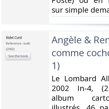
Poste) ou en 
sur simple dema
‎Angèle & Re
‎Ridel Curd‎
Reference : tu40
comme coch
(2002)
See the book
1)‎
‎Le Lombard A
2002 In-4, (2
album carto
illustrés, 46 p