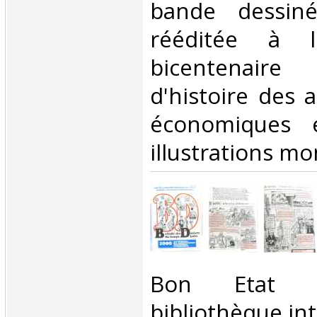
bande dessin
rééditée à l
bicentenair
d'histoire des 
économiques e
illustrations m
‎Bon Etat
bibliothèque inté