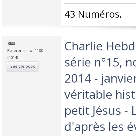
‎43 Numéros. ‎
‎Charlie Hebd
‎Riss‎
Reference : ws1100
série n°15, 
(2014)
See the book
2014 - janvie
véritable his
petit Jésus -
d'après les é