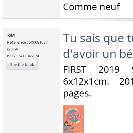
‎Comme neuf‎
‎Tu sais que 
‎RiM‎
Reference : 500081087
d'avoir un b
(2019)
ISBN : 2412046174
See the book
‎FIRST 2019
6x12x1cm. 201
pages.‎