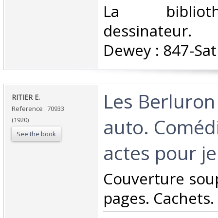
‎La bibli
dessinateur. C
Dewey : 847-Sat
‎Les Berluron
‎RITIER E. ‎
Reference : 70933
auto. Comédi
(1920)
See the book
actes pour je
‎Couverture sou
pages. Cachets. 