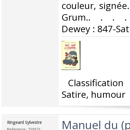
couleur, signée.
Grum.. . . . C
Dewey : 847-Sat
‎ Classificatio
Satire, humour‎
‎Manuel du (p
‎Ringeard Sylvestre‎
Reference : 259323