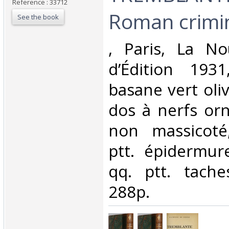
Reference : 33712
Roman crimin
See the book
‎, Paris, La No
d’Édition 1931
basane vert oliv
dos à nerfs orn
non massicoté,
ptt. épidermur
qq. ptt. tache
288p.‎