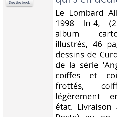
See the book
‎Le Lombard A
1998 In-4, (2
album carto
illustrés, 46 p
dessins de Curd
de la série 'An
coiffes et coi
frottés, coif
légèrement e
état. Livraison