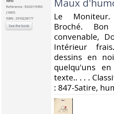
‎Maux d'humo
‎Rino‎
Reference : R320115955
(1997)
‎Le Moniteur.
ISBN : 2910228177
Broché. Bon 
See the book
convenable, Dos
Intérieur fra
dessins en noi
quelqu'uns en
texte.. . . . Cla
: 847-Satire, hu