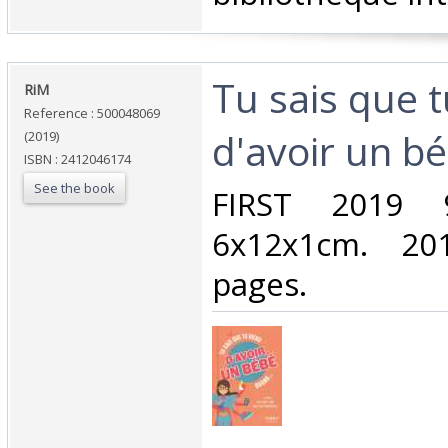
‎Tu sais que 
‎RiM‎
Reference : 500048069
d'avoir un b
(2019)
ISBN : 2412046174
See the book
‎FIRST 2019
6x12x1cm. 201
pages.‎