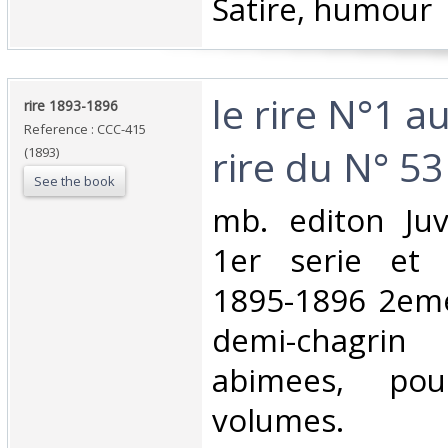
Satire, humour‎
‎le rire N°1 a
‎rire 1893-1896‎
Reference : CCC-415
rire du N° 53
(1893)
See the book
‎mb. editon Ju
1er serie et 
1895-1896 2eme 
demi-chagrin
abimees, po
volumes.