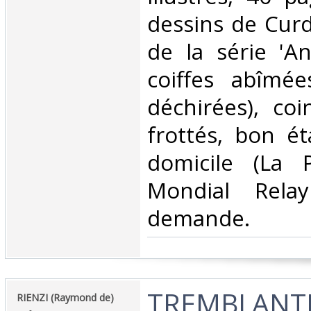
dessins de Curd
de la série 'A
coiffes abîmée
déchirées), co
frottés, bon ét
domicile (La 
Mondial Rela
demande.‎
‎TREMBLANTE
‎RIENZI (Raymond de)‎