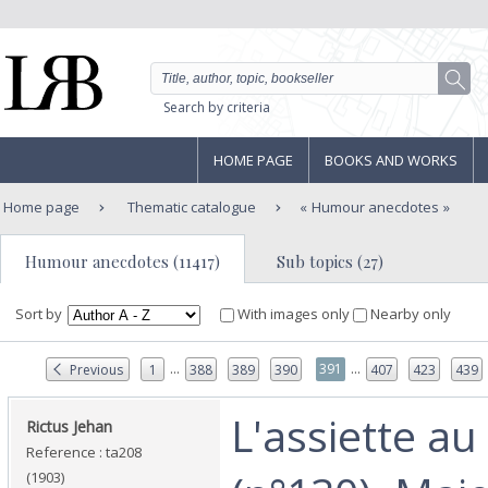
Search by criteria
HOME PAGE
BOOKS AND WORKS
Home page
Thematic catalogue
Humour anecdotes
Humour anecdotes (11417)
Sub topics (27)
Sort by
With images only
Nearby only
...
...
391
Previous
1
388
389
390
407
423
439
‎L'assiette a
‎Rictus Jehan‎
Reference : ta208
(1903)