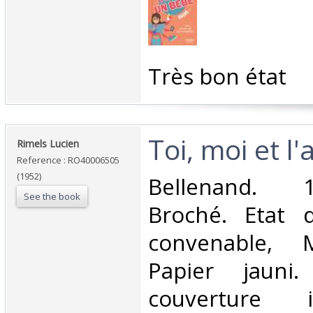
‎Très bon état‎
‎Toi, moi et l'
‎Rimels Lucien‎
Reference : RO40006505
(1952)
‎Bellenand. 
See the book
Broché. Etat d
convenable, 
Papier jauni
couverture i