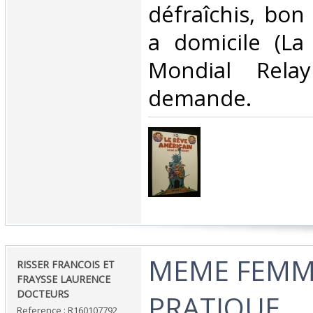
défraîchis, bon 
a domicile (La
Mondial Rela
demande.‎
‎MEME FEM
‎RISSER FRANCOIS ET
FRAYSSE LAURENCE
DOCTEURS‎
PRATIQUE‎
Reference : R160107792