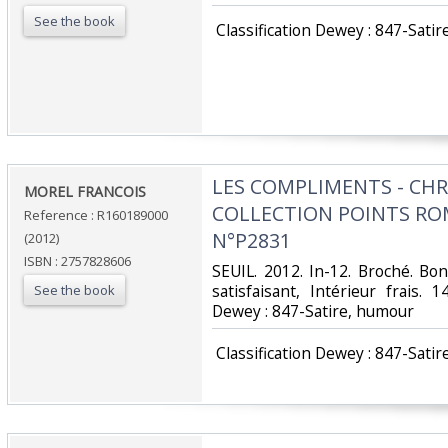
See the book
‎ Classification Dewey : 847-Satir
‎LES COMPLIMENTS - CH
‎MOREL FRANCOIS‎
COLLECTION POINTS R
Reference : R160189000
N°P2831‎
(2012)
ISBN : 2757828606
‎SEUIL. 2012. In-12. Broché. Bo
satisfaisant, Intérieur frais. 1
See the book
Dewey : 847-Satire, humour‎
‎ Classification Dewey : 847-Satir