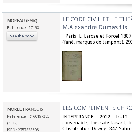
‎LE CODE CIVIL ET LE T
‎MOREAU (Félix)‎
M.Alexandre Dumas fils‎
Reference : 57190
‎, Paris, L. Larose et Forcel 188
See the book
(fané, marques de tampons), 293
‎LES COMPLIMENTS CHRO
‎MOREL FRANCOIS‎
Reference : R160197285
‎INTERFRANCE. 2012. In-12.
convenable, Dos satisfaisant, Int
(2012)
Classification Dewey : 847-Satir
ISBN : 2757828606