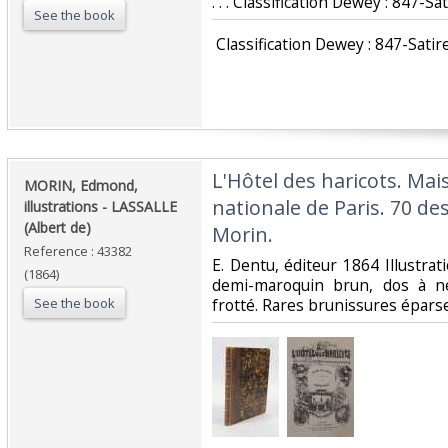
. . . Classification Dewey : 847-Sa
See the book
‎ Classification Dewey : 847-Satir
‎L'Hôtel des haricots. Mai
‎MORIN, Edmond,
nationale de Paris. 70 d
illustrations - LASSALLE
(Albert de)‎
Morin.‎
Reference : 43382
‎E. Dentu, éditeur 1864 Illustr
(1864)
demi-maroquin brun, dos à n
See the book
frotté. Rares brunissures éparse