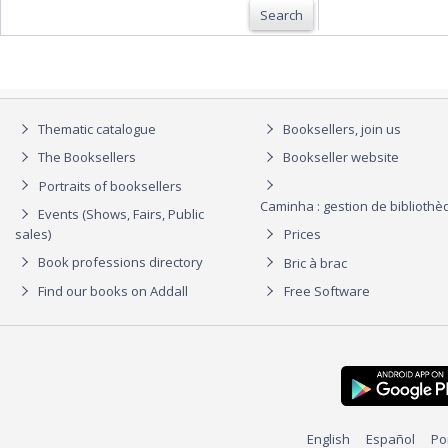
Search
Thematic catalogue
Booksellers, join us
The Booksellers
Bookseller website
Portraits of booksellers
Caminha : gestion de biblioth
Events (Shows, Fairs, Public
sales)
Prices
Book professions directory
Bric à brac
Find our books on Addall
Free Software
English
Español
Po