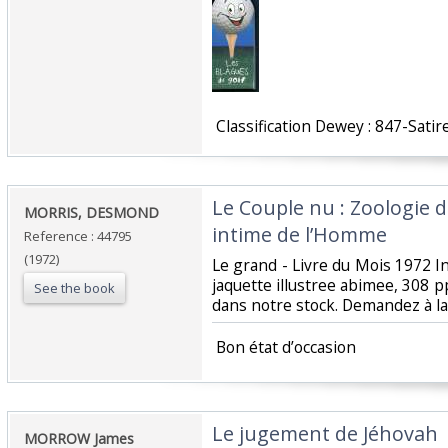
‎ Classification Dewey : 847-Satir
‎Le Couple nu : Zoologi
‎MORRIS, DESMOND‎
intime de l’Homme‎
Reference : 44795
(1972)
‎Le grand - Livre du Mois 1972 
jaquette illustree abimee, 308 pp
See the book
dans notre stock. Demandez à l
‎ Bon état d’occasion ‎
‎Le jugement de Jéhovah‎
‎MORROW James‎