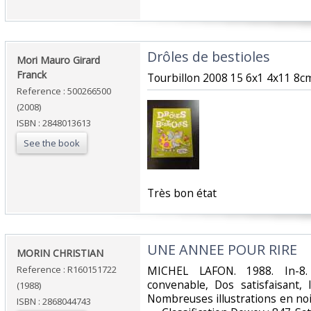
‎Drôles de bestioles‎
‎Mori Mauro Girard
Franck‎
‎Tourbillon 2008 15 6x1 4x11 8cm
Reference : 500266500
(2008)
ISBN : 2848013613
See the book
‎Très bon état‎
‎UNE ANNEE POUR RIRE‎
‎MORIN CHRISTIAN‎
Reference : R160151722
‎MICHEL LAFON. 1988. In-8.
convenable, Dos satisfaisant, 
(1988)
Nombreuses illustrations en noi
ISBN : 2868044743