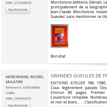
Morchoisne (éditions Glénat). L
ISBN : 2723408256
principalement de la biograph
See the book
Jean-Claude Morchoisne notam
Gueules' sans mentionner ce titre
‎Bon état‎
‎GRANDES GUEULES DE F
‎MORCHOISNE, RICORD,
MULATIER‎
‎EDITIONS ATELIER 786. 1980. 
Couv. légèrement passée, Dos s
Reference : R260148963
Environ 80 pages. Premier p
(1980)
Couverture rempliée. Nombreus
ISBN : 2903403015
et noir et blanc.. . . . Classifica
See the book