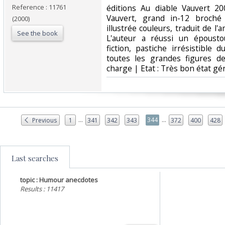
Reference : 11761
‎éditions Au diable Vauvert 2
Vauvert, grand in-12 broché
(2000)
illustrée couleurs, traduit de l'
See the book
L'auteur a réussi un épousto
fiction, pastiche irrésistible 
toutes les grandes figures d
charge | Etat : Très bon état gén
...
...
344
Previous
1
341
342
343
372
400
428
Last searches
topic : Humour anecdotes
Results : 11417