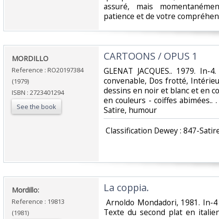
assuré, mais momentanément
patience et de votre compréhens
‎CARTOONS / OPUS 1‎
‎MORDILLO‎
Reference : RO20197384
‎GLENAT JACQUES.. 1979. In-4.
convenable, Dos frotté, Intérie
(1979)
dessins en noir et blanc et en co
ISBN : 2723401294
en couleurs - coiffes abimées.. . 
See the book
Satire, humour‎
‎ Classification Dewey : 847-Satir
‎La coppia. ‎
‎Mordillo: ‎
Reference : 19813
‎ Arnoldo Mondadori, 1981. In-4
Texte du second plat en italie
(1981)