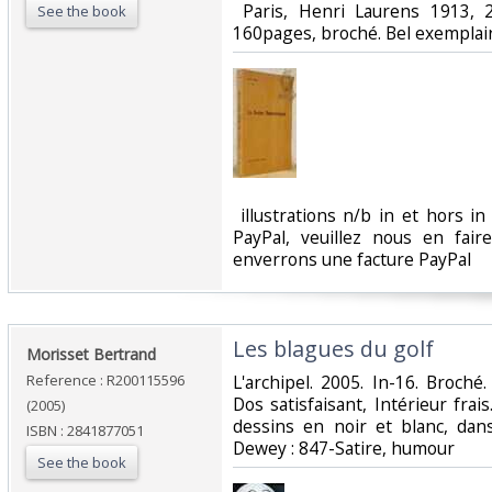
‎ Paris, Henri Laurens 1913, 
See the book
160pages, broché. Bel exemplair
‎ illustrations n/b in et hors 
PayPal, veuillez nous en fai
enverrons une facture PayPal‎
‎Les blagues du golf‎
‎Morisset Bertrand‎
Reference : R200115596
‎L'archipel. 2005. In-16. Broch
Dos satisfaisant, Intérieur fra
(2005)
dessins en noir et blanc, dans l
ISBN : 2841877051
Dewey : 847-Satire, humour‎
See the book