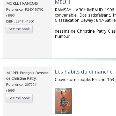
‎MEUH !‎
‎MOREL FRANCOIS‎
Reference : R240119762
‎RAMSAY - ARCHIMBAUD. 1996. I
convenable, Dos satisfaisant, Int
(1996)
Classification Dewey : 847-Satir
ISBN : 2841141500
See the book
‎dessins de Christine Patry Clas
humour‎
‎Les habits du dimanche.‎
‎MOREL François Dessins
de Christine Patry.‎
‎Couverture souple. Broché. 163 
Reference : 207691
(1999)
See the book