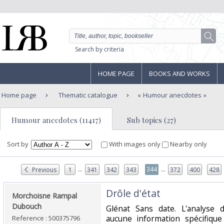
Search by criteria
HOME PAGE
BOOKS AND WORKS
Home page
Thematic catalogue
Humour anecdotes
Humour anecdotes (11417)
Sub topics (27)
Sort by
With images only
Nearby only
...
...
344
Previous
1
341
342
343
372
400
428
‎Drôle d'état‎
‎Morchoisne Rampal
Dubouch‎
‎Glénat Sans date. L'analyse
aucune information spécifique 
Reference : 500375796