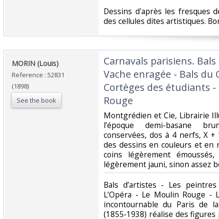
‎Dessins d'après les fresques 
des cellules dites artistiques. Bon
‎Carnavals parisiens. Bals
‎MORIN (Louis)‎
Vache enragée - Bals du C
Reference : 52831
Cortèges des étudiants -
(1898)
Rouge‎
See the book
‎Montgrédien et Cie, Librairie Il
l’époque demi-basane brun
conservées, dos à 4 nerfs, X + 
des dessins en couleurs et en n
coins légèrement émoussés, 
légèrement jauni, sinon assez b
‎Bals d’artistes - Les peintre
L’Opéra - Le Moulin Rouge - L
incontournable du Paris de l
(1855-1938) réalise des figures