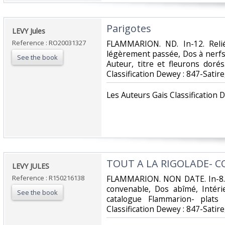
‎Parigotes‎
‎LEVY Jules‎
Reference : RO20031327
‎FLAMMARION. ND. In-12. Relié
légèrement passée, Dos à nerfs
See the book
Auteur, titre et fleurons dorés
Classification Dewey : 847-Satir
‎Les Auteurs Gais Classification 
‎TOUT A LA RIGOLADE- C
‎LEVY JULES‎
Reference : R150216138
‎FLAMMARION. NON DATE. In-8. 
convenable, Dos abîmé, Intéri
See the book
catalogue Flammarion- plats i
Classification Dewey : 847-Satir