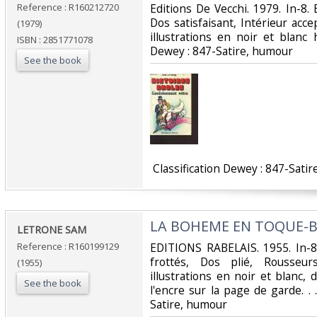
Reference : R160212720
‎Editions De Vecchi. 1979. In-8.
Dos satisfaisant, Intérieur acc
(1979)
illustrations en noir et blanc ho
ISBN : 2851771078
Dewey : 847-Satire, humour‎
See the book
‎ Classification Dewey : 847-Satir
‎LA BOHEME EN TOQUE-B
‎LETRONE SAM‎
Reference : R160199129
‎EDITIONS RABELAIS. 1955. In-8
frottés, Dos plié, Rousseu
(1955)
illustrations en noir et blanc,
See the book
l'encre sur la page de garde. . .
Satire, humour‎