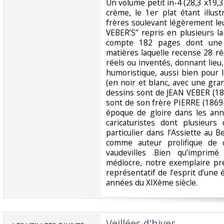
‎Un volume petit in-4 (28,3 x19,3
crème, le 1er plat étant illus
frères soulevant légèrement leu
VEBER’S” repris en plusieurs l
compte 182 pages dont une 
matières laquelle recense 28 réc
réels ou inventés, donnant lieu
humoristique, aussi bien pour 
(en noir et blanc, avec une gra
dessins sont de JEAN VEBER (18
sont de son frère PIERRE (1869
époque de gloire dans les an
caricaturistes dont plusieurs
particulier dans l’Assiette au 
comme auteur prolifique de 
vaudevilles .Bien qu’imprim
médiocre, notre exemplaire pré
représentatif de l’esprit d’une
années du XIXème siècle.‎
‎Veillées d'hiver‎