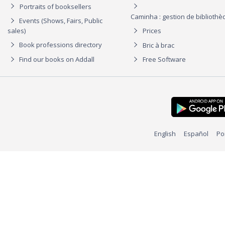
Portraits of booksellers
Caminha : gestion de biblioth
Events (Shows, Fairs, Public
sales)
Prices
Book professions directory
Bric à brac
Find our books on Addall
Free Software
English
Español
Po