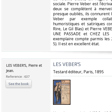
sociale. Pierre Veber est l’écriv
deux se complètent à merveill
presque oubliés, ils connurent 
Veber par exemple colla
humoristiques et satiriques co
Rire, Le Gil Blas) et Pierre VE
UNE PASSADE et CHEZ LES SN
exemplaire compte parmis les 
5). Il est en excellent état.‎
‎LES VEBER’S ‎
‎LES VEBER’S, Pierre et
Jean.‎
‎Testard éditeur, Paris, 1895‎
Reference : 637
See the book