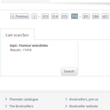
...
...
316
Previous
1
313
314
315
351
386
421
Last searches
topic : Humour anecdotes
Results : 11416
Search
Thematic catalogue
Booksellers, join us
The Booksellers
Bookseller website