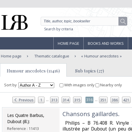
Search by criteria
HOME PAGE
BOOKS AND WORKS
Home page
Thematic catalogue
Humour anecdotes
Humour anecdotes (11416)
Sub topics (27)
Sort by
With images only
Nearby only
...
...
316
Previous
1
313
314
315
351
386
421
‎Chansons gaillardes. ‎
‎Les Quatre Barbus,
Dubout (ill.): ‎
‎ Philips – B 76.408 R. Vinyl
illustrée par Dubout (un peu d
Reference : 11413