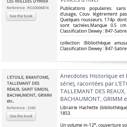
‎LES VEILLEES D'HIVER‎
Reference : RO20006874
‎Publications populaires. san
d'usage, Couv. légèrement pas
See the book
Quelques rousseurs. 174p. dont
sont tachées.Manque 0.5 cm 
Classification Dewey : 847-Satir
‎collection :Bibliothèque a
Classification Dewey : 847-Satir
‎Anecdotes Historique et 
‎L’ETOILE, BRANTOME,
série), racontées par L’
TALLEMANT DES
REAUX, SAINT SIMON,
TALLEMANT DES REAUX, 
BACHAUMONT, GRIMM
BACHAUMONT, GRIMM etc.
etc..‎
‎Librairie Hachette (bibliothèq
Reference : 2260
1853.‎
See the book
‎Un volume in-12°, couverture s