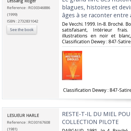
‎Lessang Roger‎
blagues, histoires et dev
Reference : RO30346886
âges à se raconter entre 
(1999)
ISBN : 2732831042
‎De Vecchi. 1999. In-8. Broché. B
satisfaisant, Intérieur fra
See the book
illustrations en noir et blanc
Classification Dewey : 847-Satir
‎ Classification Dewey : 847-Satir
‎RESTE-T-IL DU MIEL POU
‎LESUEUR HARLE‎
COLLECTION PILOTE‎
Reference : RO30167608
(1981)
‎DARGAUD. 1981. In-4. Broché.