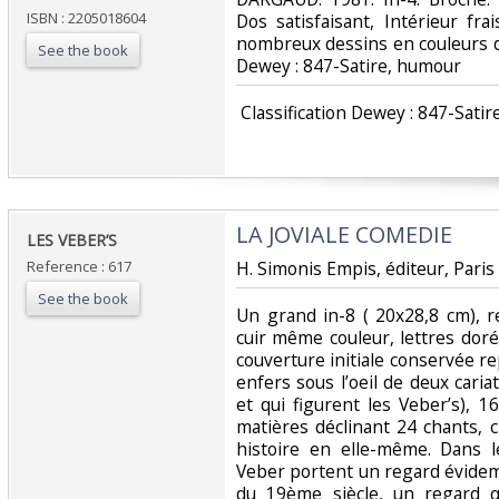
ISBN : 2205018604
Dos satisfaisant, Intérieur f
nombreux dessins en couleurs dans
See the book
Dewey : 847-Satire, humour‎
‎ Classification Dewey : 847-Satir
‎LA JOVIALE COMEDIE‎
‎LES VEBER’S‎
Reference : 617
‎H. Simonis Empis, éditeur, Paris 
See the book
‎Un grand in-8 ( 20x28,8 cm), r
cuir même couleur, lettres doré
couverture initiale conservée 
enfers sous l’oeil de deux caria
et qui figurent les Veber’s), 
matières déclinant 24 chants, 
histoire en elle-même. Dans l
Veber portent un regard évidemm
du 19ème siècle, un regard q