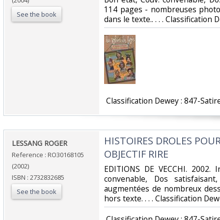
(2004)
114 pages - nombreuses photos 
See the book
dans le texte.. . . . Classificatio
‎ Classification Dewey : 847-Satir
‎HISTOIRES DROLES POUR
‎LESSANG ROGER‎
OBJECTIF RIRE‎
Reference : RO30168105
(2002)
‎EDITIONS DE VECCHI. 2002. In
ISBN : 2732832685
convenable, Dos satisfaisant
augmentées de nombreux dessi
See the book
hors texte. . . . Classification D
‎ Classification Dewey : 847-Satir