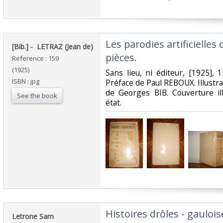
‎Les parodies artificielles
‎[Bib.] - ‎ ‎LETRAZ (Jean de)‎
pièces.‎
Reference : 159
(1925)
‎Sans lieu, ni éditeur, [1925],
ISBN : jpg
Préface de Paul REBOUX. Illustra
de Georges BIB. Couverture il
See the book
état.‎
‎Histoires drôles - gauloi
‎Letrone Sam‎