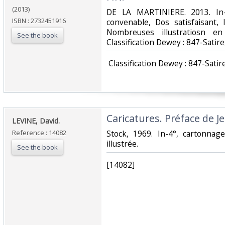
(2013)
‎DE LA MARTINIERE. 2013. In-
ISBN : 2732451916
convenable, Dos satisfaisant, 
Nombreuses illustratiosn en
See the book
Classification Dewey : 847-Satir
‎ Classification Dewey : 847-Satir
‎Caricatures. Préface de J
‎LEVINE, David.‎
Reference : 14082
‎Stock, 1969. In-4°, cartonnag
illustrée.‎
See the book
‎[14082]‎