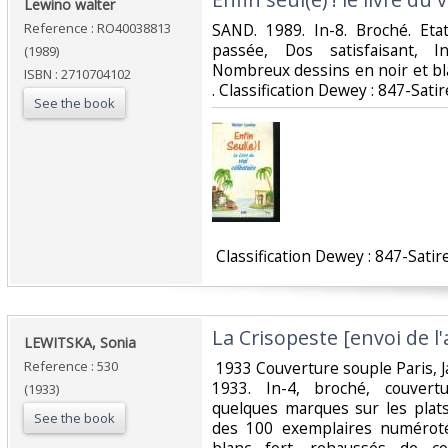
‎Lewino walter‎
Reference : RO40038813
‎SAND. 1989. In-8. Broché. Et
passée, Dos satisfaisant, I
(1989)
Nombreux dessins en noir et bla
ISBN : 2710704102
. Classification Dewey : 847-Sati
See the book
‎ Classification Dewey : 847-Satir
‎La Crisopeste [envoi de l'
‎LEWITSKA, Sonia‎
Reference : 530
‎ 1933 Couverture souple Paris, 
1933. In-4, broché, couvertu
(1933)
quelques marques sur les plats.
See the book
des 100 exemplaires numéroté