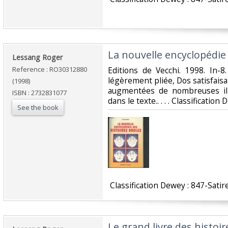
‎La nouvelle encyclopédie 
‎Lessang Roger‎
Reference : RO30312880
‎Editions de Vecchi. 1998. In-8
légèrement pliée, Dos satisfaisan
(1998)
augmentées de nombreuses ill
ISBN : 2732831077
dans le texte.. . . . Classificatio
See the book
‎ Classification Dewey : 847-Satir
‎Le grand livre des histoi