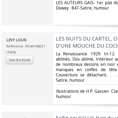
‎LES AUTEURS GAIS- 1er plat illu
Dewey : 847-Satire, humour‎
‎LES NUITS DU CARTEL, 
‎LEVY LOUIS‎
D'UNE MOUCHE DU COCH
Reference : RO40148221
(1929)
‎La Renaissance. 1929. In-12.
abîmés, Dos abîmé, Intérieur ac
See the book
de nombreux dessins en noir et
manques en coiffes de tête 
Couverture se détachant.. . . 
Satire, humour‎
‎Illustrations de H.P. Gassier. Cl
humour‎
‎Enfin seul(e) ! le livre du v