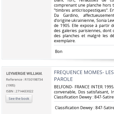
blanc fort, rehaussés de c
comprenant une planche hors te
"timbres anticrisopestiques". E
Da Gardino, affectueusement"
d'origine ukrainienne, Sonia Lewi
de 1905. Elle expose à partir 
des galeries parisiennes, dont c
des planches et malgré les dé
exemplaire.‎
‎ Bon ‎
‎FREQUENCE MOMES- LE
‎LEYMERGIE WILLIAM.‎
PAROLE‎
Reference : R150198734
(1995)
‎BELFOND- FRANCE INTER. 1995. 
ISBN : 2714433022
convenable, Dos satisfaisant, Int
Classification Dewey : 847-Satir
See the book
‎ Classification Dewey : 847-Satir