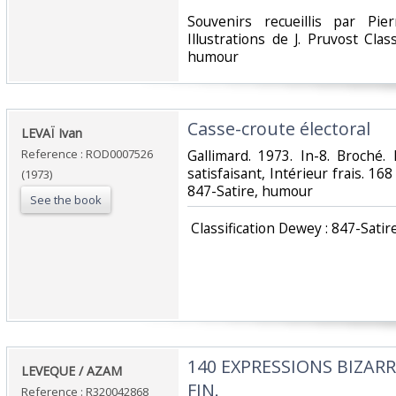
‎Souvenirs recueillis par Pi
Illustrations de J. Pruvost Clas
humour‎
‎Casse-croute électoral‎
‎LEVAÏ Ivan‎
Reference : ROD0007526
‎Gallimard. 1973. In-8. Broché.
satisfaisant, Intérieur frais. 168 
(1973)
847-Satire, humour‎
See the book
‎ Classification Dewey : 847-Satir
‎140 EXPRESSIONS BIZAR
‎LEVEQUE / AZAM‎
FIN.‎
Reference : R320042868