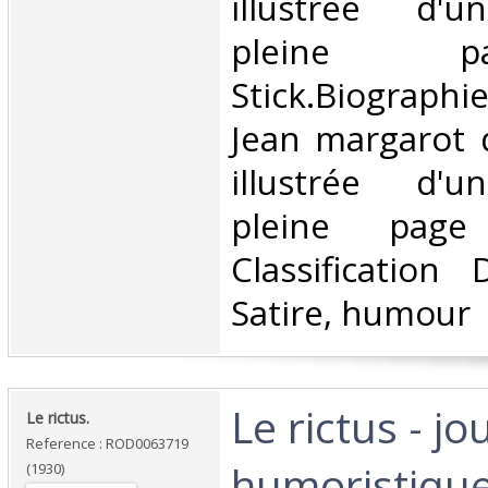
illustrée d'u
pleine 
Stick.Biograph
Jean margarot 
illustrée d'u
pleine page
Classification
Satire, humour‎
‎Le rictus - jo
‎Le rictus.‎
Reference : ROD0063719
humoristique
(1930)