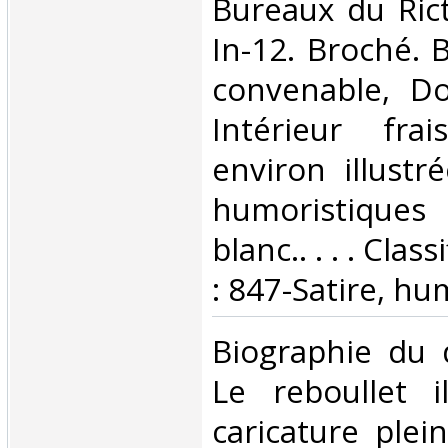
‎Bureaux du Ric
In-12. Broché. 
convenable, Dos
Intérieur fra
environ illustr
humoristique
blanc.. . . . Cla
: 847-Satire, hu
‎Biographie du 
Le reboullet i
caricature plei