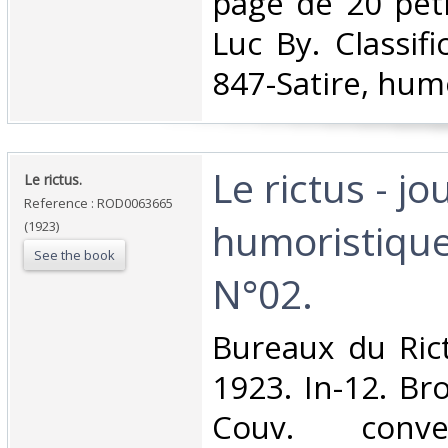
page de 20 peti
Luc By. Classif
847-Satire, hum
‎Le rictus - jo
‎Le rictus.‎
Reference : ROD0063665
humoristique
(1923)
See the book
N°02.‎
‎Bureaux du Rict
1923. In-12. Br
Couv. conve