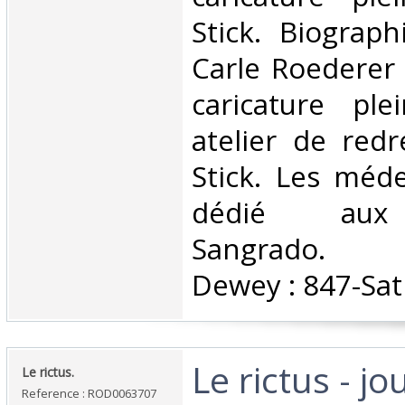
Stick. Biograp
Carle Roederer 
caricature pl
atelier de red
Stick. Les méd
dédié aux
Sangrado. Cl
Dewey : 847-Sat
‎Le rictus - jo
‎Le rictus.‎
Reference : ROD0063707