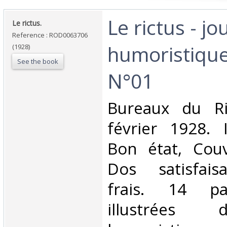
‎Le rictus - jo
‎Le rictus.‎
Reference : ROD0063706
humoristique
(1928)
See the book
N°01‎
‎Bureaux du Ric
février 1928. 
Bon état, Couv
Dos satisfaisa
frais. 14 pa
illustrées 