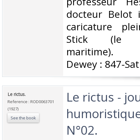
professeur He
docteur Belot i
caricature pl
Stick (le ps
maritime). Cl
Dewey : 847-Sat
‎Le rictus - jo
‎Le rictus.‎
Reference : ROD0063701
humoristique
(1927)
See the book
N°02.‎