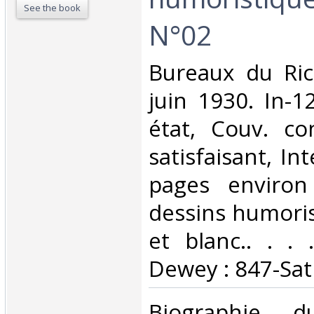
See the book
N°02‎
‎Bureaux du Rict
juin 1930. In-1
état, Couv. co
satisfaisant, Int
pages environ 
dessins humoris
et blanc.. . . .
Dewey : 847-Sat
‎Biographie d