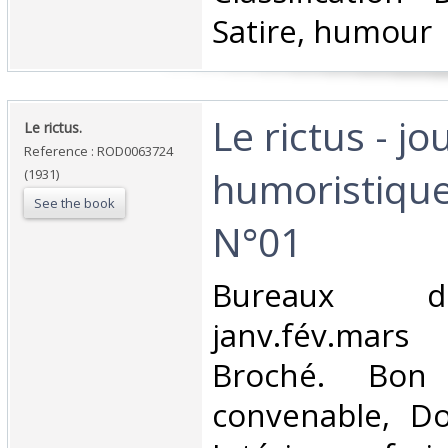
Satire, humour‎
‎Le rictus - jo
‎Le rictus.‎
Reference : ROD0063724
humoristique
(1931)
See the book
N°01‎
‎Bureaux d
janv.fév.mars
Broché. Bon 
convenable, Dos