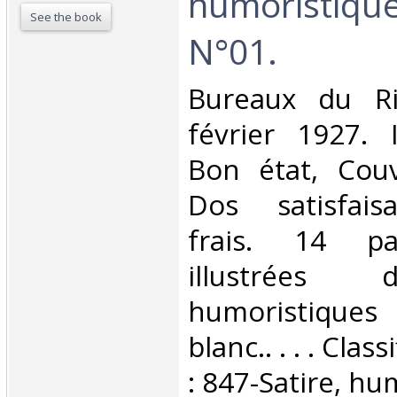
humoristique
See the book
N°01.‎
‎Bureaux du Ric
février 1927. 
Bon état, Couv
Dos satisfaisa
frais. 14 pa
illustrées 
humoristique
blanc.. . . . Cla
: 847-Satire, hu