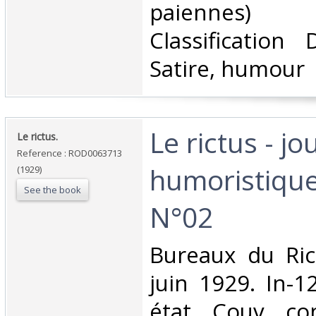
paiennes) 
Classification
Satire, humour‎
‎Le rictus - jo
‎Le rictus.‎
Reference : ROD0063713
humoristique
(1929)
See the book
N°02‎
‎Bureaux du Rict
juin 1929. In-1
état, Couv. co