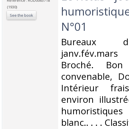
Reference : ROD0063718
humoristique
(1930)
See the book
N°01‎
‎Bureaux d
janv.fév.mars
Broché. Bon 
convenable, Dos
Intérieur fra
environ illustr
humoristique
blanc.. . . . Cla