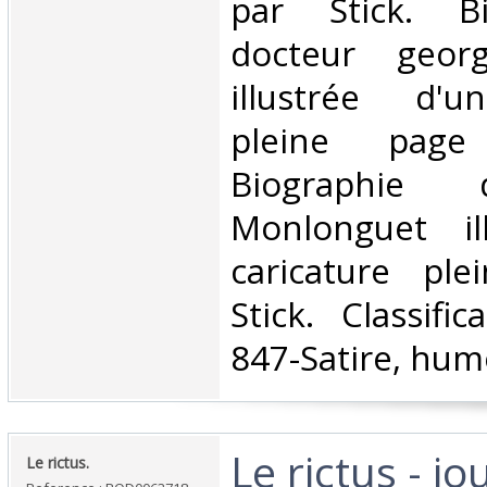
par Stick. B
docteur georg
illustrée d'u
pleine page
Biographie 
Monlonguet il
caricature pl
Stick. Classifi
847-Satire, hum
‎Le rictus - jo
‎Le rictus.‎