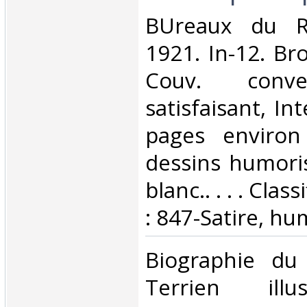
‎BUreaux du Ri
1921. In-12. Br
Couv. conve
satisfaisant, Int
pages environ 
dessins humoris
blanc.. . . . Cla
: 847-Satire, hu
‎Biographie du
Terrien illu