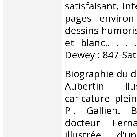
satisfaisant, Int
pages environ 
dessins humoris
et blanc.. . . .
Dewey : 847-Sat
‎Biographie du 
Aubertin ill
caricature plei
Pi. Gallien. 
docteur Fern
illustrée d'u