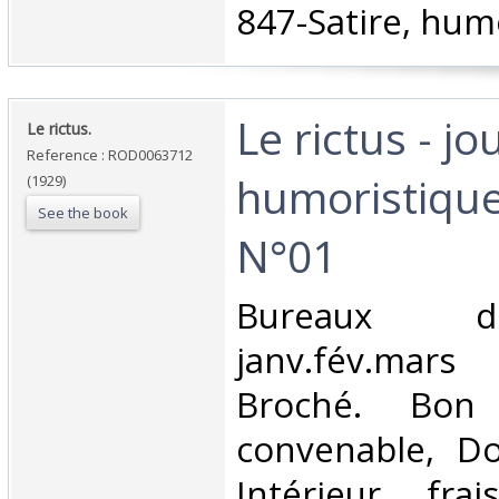
847-Satire, hum
‎Le rictus - jo
‎Le rictus.‎
Reference : ROD0063712
humoristique
(1929)
See the book
N°01‎
‎Bureaux d
janv.fév.mars
Broché. Bon 
convenable, Dos
Intérieur fra