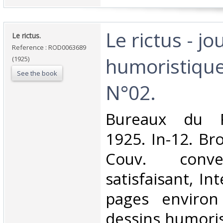
‎Le rictus - jo
‎Le rictus.‎
Reference : ROD0063689
humoristique
(1925)
See the book
N°02.‎
‎Bureaux du Ri
1925. In-12. Br
Couv. conve
satisfaisant, Int
pages environ 
dessins humoris