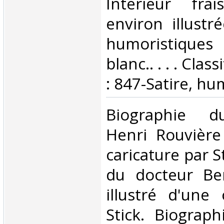
Intérieur fra
environ illustr
humoristique
blanc.. . . . Cla
: 847-Satire, hu
‎Biographie d
Henri Rouvière 
caricature par S
du docteur Be
illustré d'une 
Stick. Biograp