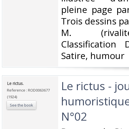
pleine page par
Trois dessins pa
M. (rivalit
Classification
Satire, humour‎
‎Le rictus - jo
‎Le rictus.‎
Reference : ROD0063677
humoristique
(1924)
See the book
N°02‎