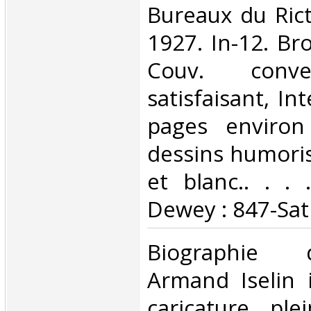
‎Bureaux du Rict
1927. In-12. Br
Couv. conve
satisfaisant, Int
pages environ 
dessins humoris
et blanc.. . . .
Dewey : 847-Sat
‎Biographie
Armand Iselin i
caricature pl