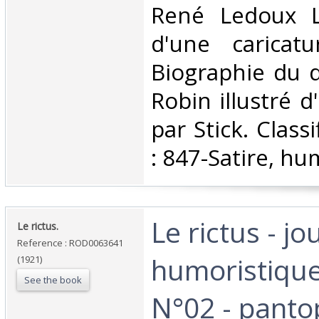
René Ledoux Le
d'une caricatu
Biographie du d
Robin illustré d
par Stick. Class
: 847-Satire, hu
‎Le rictus - jo
‎Le rictus.‎
Reference : ROD0063641
humoristique
(1921)
See the book
N°02 - panto