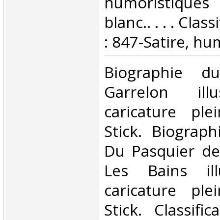
humoristique
blanc.. . . . Cla
: 847-Satire, hu
‎Biographie d
Garrelon ill
caricature pl
Stick. Biograp
Du Pasquier de
Les Bains ill
caricature pl
Stick. Classifi