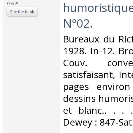
humoristique
(1928)
See the book
N°02.‎
‎Bureaux du Rict
1928. In-12. Br
Couv. conve
satisfaisant, Int
pages environ 
dessins humoris
et blanc.. . . .
Dewey : 847-Sat