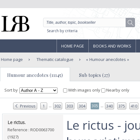
Search by criteria
HOME PAGE
BOOKS AND WORKS
Home page
Thematic catalogue
Humour anecdotes
Humour anecdotes (11145)
Sub topics (27)
Sort by
With images only
Nearby only
...
...
305
Previous
1
302
303
304
340
375
410
‎Le rictus - jo
‎Le rictus.‎
Reference : ROD0063700
(1927)