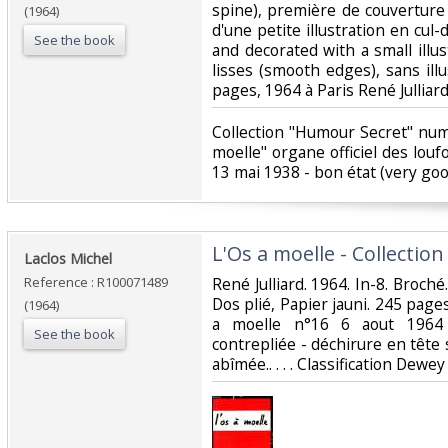
spine), première de couvertur
(1964)
d'une petite illustration en cul
See the book
and decorated with a small illust
lisses (smooth edges), sans illus
pages, 1964 à Paris René Julliard,
‎Collection "Humour Secret" numé
moelle" organe officiel des lou
13 mai 1938 - bon état (very good
‎L'Os a moelle - Collectio
‎Laclos Michel‎
Reference : R100071489
‎René Julliard. 1964. In-8. Broché
Dos plié, Papier jauni. 245 page
(1964)
a moelle n°16 6 aout 1964
See the book
contrepliée - déchirure en tête s
abîmée.. . . . Classification Dewe