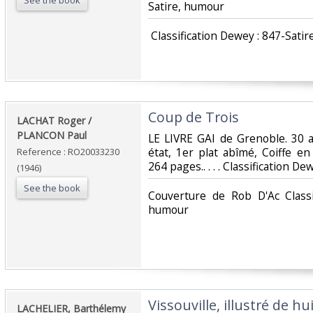
See the book
Satire, humour‎
‎ Classification Dewey : 847-Satir
‎Coup de Trois‎
‎LACHAT Roger /
PLANCON Paul‎
‎LE LIVRE GAI de Grenoble. 30 a
état, 1er plat abîmé, Coiffe en
Reference : RO20033230
264 pages.. . . . Classification D
(1946)
See the book
‎Couverture de Rob D'Ac Classi
humour‎
‎Vissouville, illustré de h
‎LACHELIER, Barthélemy