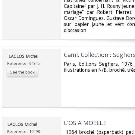
matrones concernant la victi
Capitaine” par J. H. Rosny jeun
mariage” par Robert Pierret. 
Oscar Dominguez, Gustave Doré
sur papier jaune et vert con
d’occasion ‎
‎Cami. Collection : Segher
‎ LACLOS Michel‎
Reference : 94345
‎Paris, Editions Seghers, 1976
illustrations en N/B, broché, très
See the book
‎L'OS A MOELLE‎
‎LACLOS Michel‎
Reference : 10498
‎ 1964 broché (paperback) peti