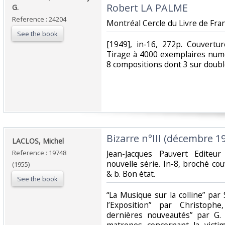
Robert LA PALME‎
G.‎
Reference : 24204
‎Montréal Cercle du Livre de Fran
See the book
‎[1949], in-16, 272p. Couvertur
Tirage à 4000 exemplaires numé
8 compositions dont 3 sur double 
‎Bizarre n°III (décembre 19
‎LACLOS, Michel‎
Reference : 19748
‎Jean-Jacques Pauvert Edite
nouvelle série. In-8, broché couv.
(1955)
& b. Bon état.‎
See the book
‎“La Musique sur la colline” par 
l’Exposition” par Christophe
dernières nouveautés” par G.