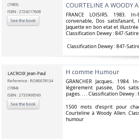
COURTELINE A WOODY AL
(1983)
ISBN : 2724217608
‎FRANCE LOISIRS. 1983. In-
convenable, Dos satisfaisant, 
See the book
Jaquette en bon etat et illustrée 
Classification Dewey : 847-Satir
‎ Classification Dewey : 847-Satir
‎H comme Humour‎
‎LACROIX Jean-Paul‎
Reference : RO80078134
‎GRANCHER Jacques.. 1984. In
légèrement passée, Dos satisf
(1984)
pages. . . . Classification Dewey 
ISBN : 2733900560
See the book
‎1500 mots d'esprit pour cha
Courteline à Woody Allen. Class
humour‎