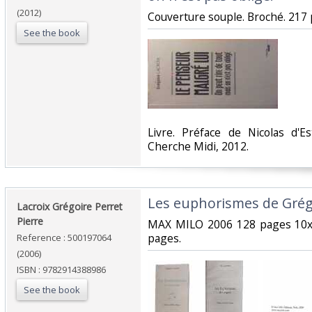
(2012)
‎Couverture souple. Broché. 217 
See the book
‎Livre. Préface de Nicolas d'E
Cherche Midi, 2012.‎
‎Les euphorismes de Grég
‎Lacroix Grégoire Perret
Pierre‎
‎MAX MILO 2006 128 pages 10x
pages.‎
Reference : 500197064
(2006)
ISBN : 9782914388986
See the book