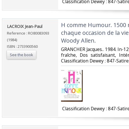
‎ Classification Dewey : 847-Satir
‎H comme Humour. 1500 m
‎LACROIX Jean-Paul‎
chaque occasion de la vie
Reference : RO80083093
Woody Allen.‎
(1984)
ISBN : 2733900560
‎GRANCHER Jacques.. 1984. In-12
fraîche, Dos satisfaisant, Inté
See the book
Classification Dewey : 847-Satir
‎ Classification Dewey : 847-Satir