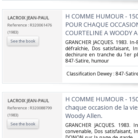
‎H COMME HUMOUR - 150
‎LACROIX JEAN-PAUL‎
POUR CHAQUE OCCASION 
Reference : R320061476
COURTELINE A WOODY AL
(1983)
See the book
‎GRANCHER JACQUES. 1983. In-8.
défraîchie, Dos satisfaisant, I
dechirure en tranche du 1er plat.
847-Satire, humour‎
‎ Classification Dewey : 847-Satir
‎H COMME HUMOUR - 1500
‎LACROIX JEAN-PAUL‎
chaque occasion de la vie
Reference : R320088799
Woody Allen.‎
(1983)
See the book
‎GRANCHER JACQUES. 1983. In-
convenable, Dos satisfaisant, I
DONON sur la page de garde.. . .