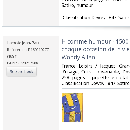
Satire, humour‎
‎ Classification Dewey : 847-Satir
‎H comme humour - 1500 
‎Lacroix Jean-Paul‎
chaque occasion de la vie
Reference : R160210277
Woody Allen‎
(1984)
ISBN : 2724217608
‎France Loisirs / Jacques Gran
d'usage, Couv. convenable, Dos 
See the book
258 pages - jaquette en état d
Classification Dewey : 847-Satir