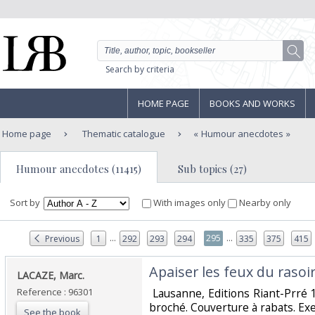
Search by criteria
HOME PAGE
BOOKS AND WORKS
Home page
Thematic catalogue
Humour anecdotes
Humour anecdotes (11415)
Sub topics (27)
Sort by
With images only
Nearby only
...
...
295
Previous
1
292
293
294
335
375
415
‎Apaiser les feux du rasoi
‎LACAZE, Marc.‎
Reference : 96301
‎ Lausanne, Editions Riant-Prr
broché. Couverture à rabats. Exem
See the book