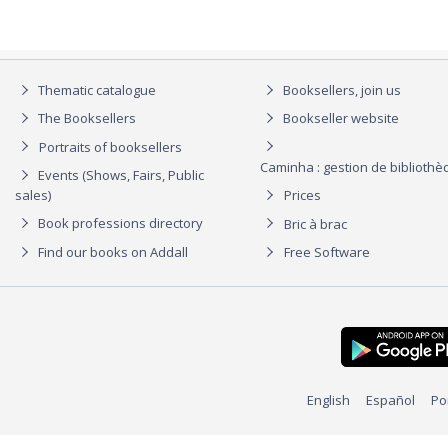
Thematic catalogue
Booksellers, join us
The Booksellers
Bookseller website
Portraits of booksellers
Caminha : gestion de biblioth
Events (Shows, Fairs, Public
sales)
Prices
Book professions directory
Bric à brac
Find our books on Addall
Free Software
English
Español
Po