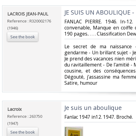
‎JE SUIS UN ABOULIQUE -
‎LACROIS JEAN-PAUL‎
Reference : R320002176
‎FANLAC PIERRE. 1946. In-12. 
convenable, Manque en coiffe d
(1946)
190 pages.. . . . Classification D
See the book
‎Le secret de ma naissance 
gendarme - Un brillant sujet - Je
Je prend des vacances nien mé
du ravitaillement - De l'amitié -
cousine, et des conséquence
Dégouté, j'assassine ma femme.
Satire, humour‎
‎Je suis un aboulique‎
‎Lacroix‎
Reference : 263750
‎Fanlac 1947 in12. 1947. Broché.‎
(1947)
See the book