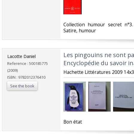
‎Collection humour secret n°3.
Satire, humour‎
‎Les pingouins ne sont p
‎Lacotte Daniel‎
Encyclopédie du savoir in
Reference : 500185775
(2009)
‎Hachette Littératures 2009 14x3
ISBN : 9782012376410
See the book
‎Bon état‎