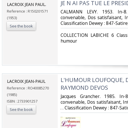
‎JE N AI PAS TUE LE PRESI
‎LACROIX JEAN PAUL.‎
Reference : R150201571
‎CALMANN LEVY. 1953. In-8.
convenable, Dos satisfaisant, Int
(1953)
Classification Dewey : 847-Satir
See the book
‎COLLECTION LABICHE 6 Classif
humour‎
‎L'HUMOUR LOUFOQUE, D
‎LACROIX JEAN-PAUL‎
RAYMOND DEVOS‎
Reference : RO40085270
(1985)
‎Jacques Grancher. 1985. In-
ISBN : 2733901257
convenable, Dos satisfaisant, Int
. . Classification Dewey : 847-Sat
See the book