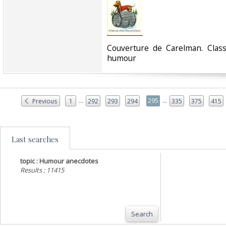
‎Couverture de Carelman. Class
humour‎
...
...
295
Previous
1
292
293
294
335
375
415
Last searches
topic : Humour anecdotes
Results : 11415
Search