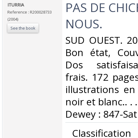
‎PAS DE CHI
‎ITURRIA‎
Reference : R200028733
NOUS.‎
(2004)
See the book
‎SUD OUEST. 200
Bon état, Couv
Dos satisfaisa
frais. 172 pag
illustrations e
noir et blanc.. . 
Dewey : 847-Sat
‎ Classificatio