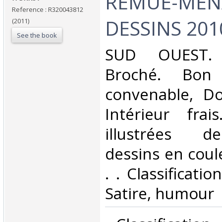
‎REMUE-MEN
Reference : R320043812
DESSINS 2010
(2011)
See the book
‎SUD OUEST. 
Broché. Bon 
convenable, Dos
Intérieur fra
illustrées 
dessins en coule
. . Classificati
Satire, humour‎