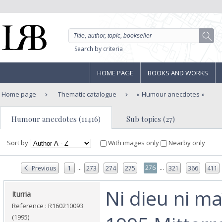
Search by criteria
HOME PAGE
BOOKS AND WORKS
Home page
Thematic catalogue
Humour anecdotes
Humour anecdotes (11416)
Sub topics (27)
Sort by
With images only
Nearby only
...
...
276
Previous
1
273
274
275
321
366
411
‎Ni dieu ni ma
‎Iturria‎
Reference : R160210093
(1995)