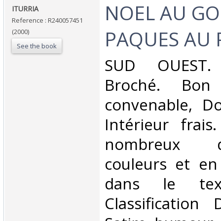
‎NOEL AU G
‎ITURRIA‎
Reference : R240057451
PAQUES AU P
(2000)
See the book
‎SUD OUEST. 
Broché. Bon 
convenable, Dos
Intérieur frai
nombreux 
couleurs et en
dans le tex
Classification