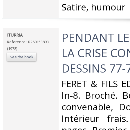
Satire, humour‎
‎PENDANT LE
‎ITURRIA‎
Reference : R260153893
LA CRISE CO
(1978)
See the book
DESSINS 77-7
‎FERET & FILS E
In-8. Broché. B
convenable, Dos
Intérieur frai