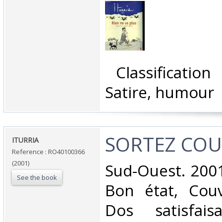
‎ Classificatio
Satire, humour‎
‎SORTEZ COU
‎ITURRIA‎
Reference : RO40100366
(2001)
‎Sud-Ouest. 2001
See the book
Bon état, Couv
Dos satisfaisa