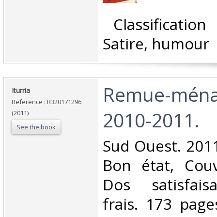
‎ Classificatio
Satire, humour‎
‎Remue-ména
‎Iturria‎
Reference : R320171296
2010-2011.‎
(2011)
See the book
‎Sud Ouest. 2011
Bon état, Couv
Dos satisfaisa
frais. 173 page