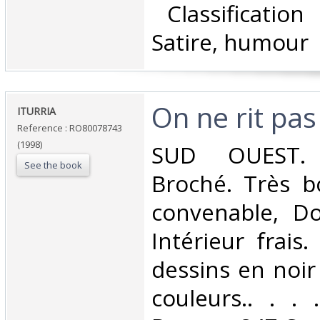
‎ Classificatio
Satire, humour‎
‎On ne rit pas‎
‎ITURRIA‎
Reference : RO80078743
(1998)
‎SUD OUEST. 
See the book
Broché. Très b
convenable, Dos
Intérieur frais
dessins en noir
couleurs.. . . .