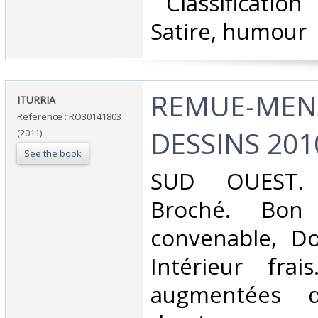
‎ Classificatio
Satire, humour‎
‎REMUE-MEN
‎ITURRIA‎
Reference : RO30141803
DESSINS 2010
(2011)
See the book
‎SUD OUEST. 
Broché. Bon 
convenable, Dos
Intérieur fra
augmentées 