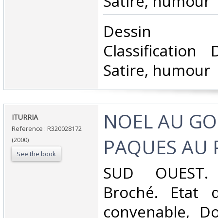
Satire, humour‎
‎Dessin hum
Classification
Satire, humour‎
‎NOEL AU G
‎ITURRIA‎
Reference : R320028172
PAQUES AU P
(2000)
See the book
‎SUD OUEST. 
Broché. Etat d
convenable, Dos