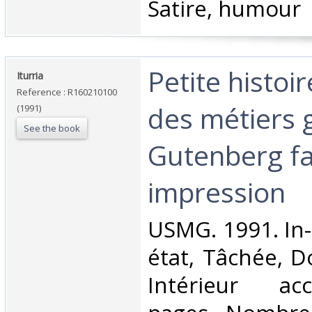
Satire, humour‎
‎Petite histoir
‎Iturria‎
Reference : R160210100
des métiers 
(1991)
See the book
Gutenberg fa
impression‎
‎USMG. 1991. In
état, Tâchée, Do
Intérieur ac