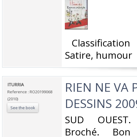
‎ Classificatio
Satire, humour‎
‎RIEN NE VA 
‎ITURRIA‎
Reference : RO20199068
DESSINS 2009
(2010)
See the book
‎SUD OUEST. 
Broché. Bon 