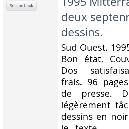
1995 Mitterr
See the book
deux septen
dessins.‎
‎Sud Ouest. 1995
Bon état, Couv
Dos satisfaisa
frais. 96 page
de presse. D
légèrement tâ
dessins en noir
le texte.. . . .