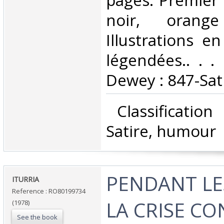
pages. Premier p
noir, orang
Illustrations e
légendées.. . . 
Dewey : 847-Sat
‎ Classificatio
Satire, humour‎
‎PENDANT L
‎ITURRIA‎
Reference : RO80199734
LA CRISE CO
(1978)
See the book