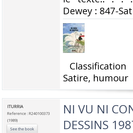
Dewey : 847-Sat
‎ Classificatio
Satire, humour‎
‎NI VU NI CO
‎ITURRIA‎
Reference : R240100373
DESSINS 1987
(1989)
See the book