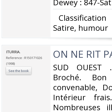
Dewey : 847-Sat
‎ Classificatio
Satire, humour‎
‎ON NE RIT PA
‎ITURRIA.‎
Reference : R150171026
(1998)
‎SUD OUEST ..
See the book
Broché. Bon 
convenable, Dos
Intérieur frai
Nombreuses ill