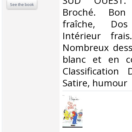
‎SUD OUEST. 
See the book
Broché. Bon 
fraîche, Dos 
Intérieur frai
Nombreux dessi
blanc et en co
Classification
Satire, humour‎