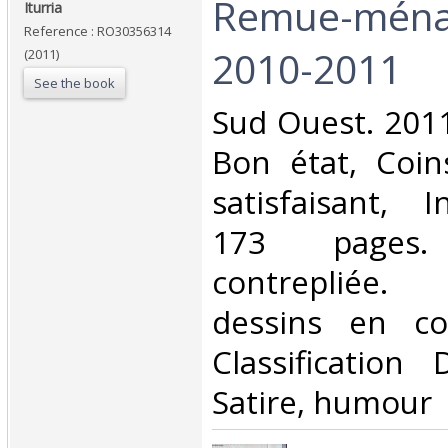
‎Remue-ména
‎Iturria‎
Reference : RO30356314
2010-2011‎
(2011)
See the book
‎Sud Ouest. 2011
Bon état, Coin
satisfaisant, I
173 pages. 
contrepliée
dessins en cou
Classification
Satire, humour‎