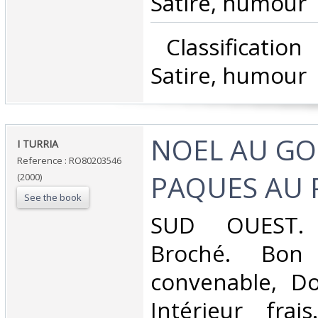
Satire, humour‎
‎ Classificatio
Satire, humour‎
‎NOEL AU G
‎I TURRIA‎
Reference : RO80203546
PAQUES AU 
(2000)
See the book
‎SUD OUEST. 
Broché. Bon 
convenable, Dos
Intérieur frai