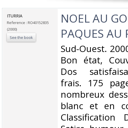
‎NOEL AU G
‎ITURRIA‎
Reference : RO40152835
PAQUES AU 
(2000)
See the book
‎Sud-Ouest. 2000
Bon état, Couv
Dos satisfaisa
frais. 175 page
nombreux dessi
blanc et en co
Classification