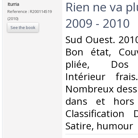
‎Rien ne va p
‎Iturria‎
Reference : R200114519
2009 - 2010‎
(2010)
See the book
‎Sud Ouest. 2010
Bon état, Cou
pliée, Dos s
Intérieur frai
Nombreux dessi
dans et hors 
Classification
Satire, humour‎