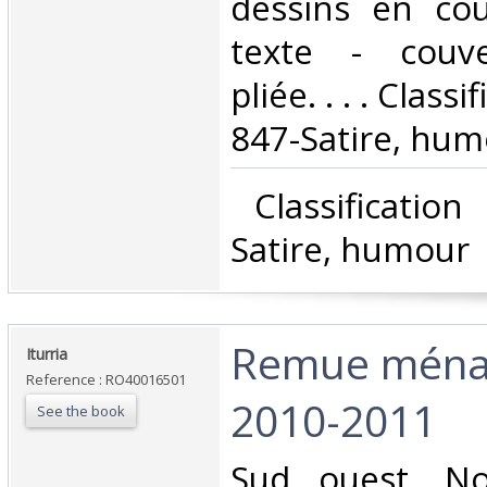
dessins en cou
texte - couve
pliée. . . . Class
847-Satire, hum
‎ Classificatio
Satire, humour‎
‎Remue ména
‎Iturria‎
Reference : RO40016501
2010-2011‎
See the book
‎Sud ouest. No