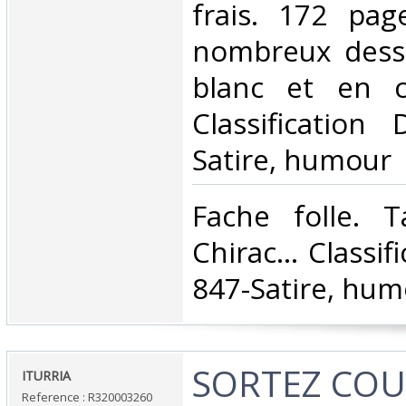
frais. 172 page
nombreux dessi
blanc et en co
Classification
Satire, humour‎
‎Fache folle. T
Chirac... Classi
847-Satire, hum
‎SORTEZ COU
‎ITURRIA‎
Reference : R320003260