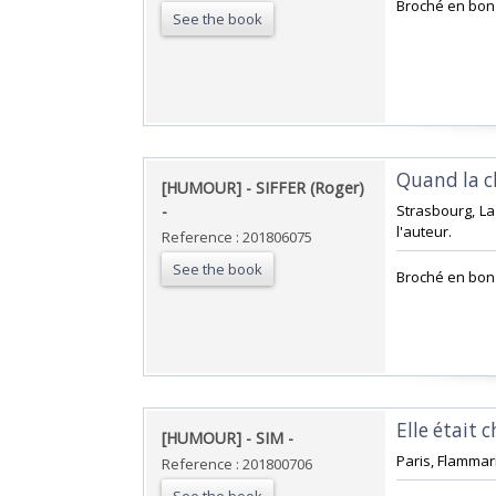
‎Broché en bon é
See the book
‎Quand la c
‎[HUMOUR] - SIFFER (Roger)
- ‎
‎Strasbourg, La
l'auteur.‎
Reference : 201806075
See the book
‎Broché en bon 
‎Elle était
‎[HUMOUR] - SIM - ‎
‎Paris, Flammari
Reference : 201800706