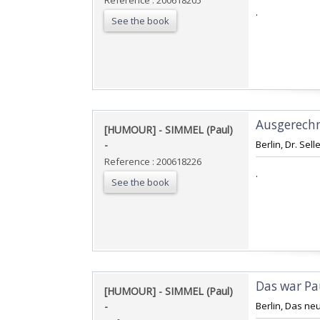
Reference : 200618205
‎.‎
See the book
‎Ausgerechne
‎[HUMOUR] - SIMMEL (Paul)
- ‎
‎Berlin, Dr. Sell
Reference : 200618226
‎.‎
See the book
‎Das war Pa
‎[HUMOUR] - SIMMEL (Paul)
- ‎
‎Berlin, Das ne