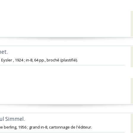
t. ‎
e Eysler , 1924 ; in-8, 64 pp., broché (plastifié).‎
ul Simmel. ‎
ue berling, 1956 ; grand in-8, cartonnage de l'éditeur.‎