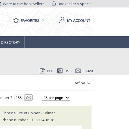
Write to the booksellers
Bookseller's space
FAVORITES
MY ACCOUNT
 DIRECTORY
PDF
RSS
E-MAIL
Refine
umber ?
OK
Librairie Lire et Chiner
- Colmar
Phone number : 03 89 24 16 78