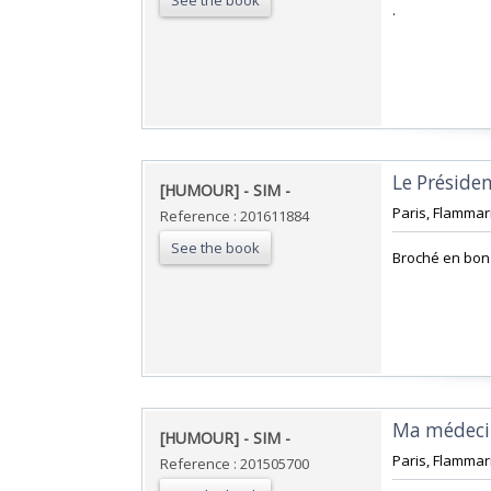
See the book
‎.‎
‎Le Présiden
‎[HUMOUR] - SIM - ‎
‎Paris, Flammari
Reference : 201611884
See the book
‎Broché en bon 
‎Ma médecin
‎[HUMOUR] - SIM - ‎
‎Paris, Flammari
Reference : 201505700