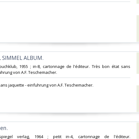
 SIMMEL ALBUM. ‎
 buchklub, 1955 ; in-8, cartonnage de l'éditeur. Très bon état sans
fuhrung von A.F. Teschemacher.‎
 sans jaquette - einfuhrung von A.F. Teschemacher.‎
n. ‎
enspiegel verlag, 1964 ; petit in-4, cartonnage de l'éditeur.