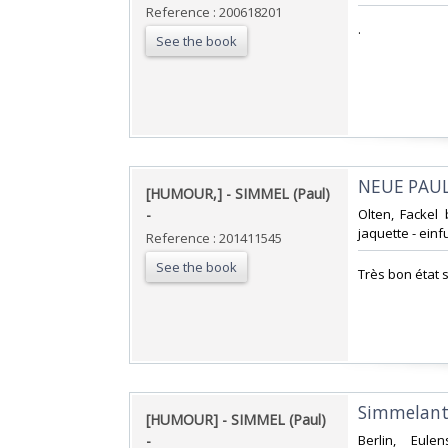
Reference : 200618201
‎.‎
See the book
‎NEUE PAUL
‎[HUMOUR,] - SIMMEL (Paul)
- ‎
‎Olten, Fackel
jaquette - ein
Reference : 201411545
See the book
‎Très bon état
‎Simmelante
‎[HUMOUR] - SIMMEL (Paul)
- ‎
‎Berlin, Eul