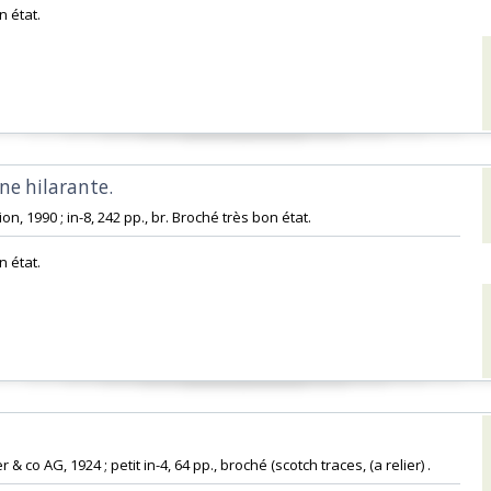
 état.‎
e hilarante. ‎
on, 1990 ; in-8, 242 pp., br. Broché très bon état.‎
 état.‎
er & co AG, 1924 ; petit in-4, 64 pp., broché (scotch traces, (a relier) .‎