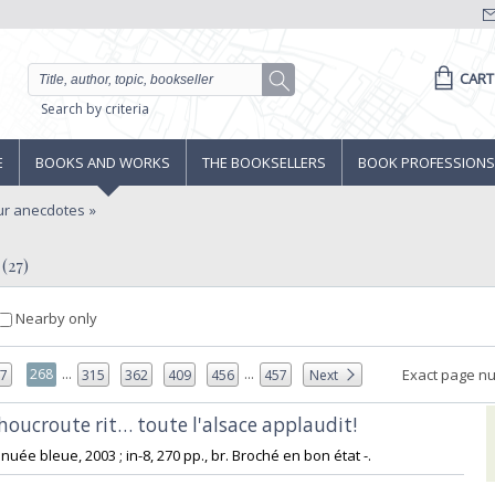
CART
Search by criteria
E
BOOKS AND WORKS
THE BOOKSELLERS
BOOK PROFESSIONS
r anecdotes
(27)
Nearby only
...
...
268
Exact page n
67
315
362
409
456
457
Next
houcroute rit… toute l'alsace applaudit! ‎
nuée bleue, 2003 ; in-8, 270 pp., br. Broché en bon état -.‎