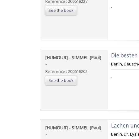
Reference : 200618227
‎.‎
See the book
‎Die besten 
‎[HUMOUR] - SIMMEL (Paul)
- ‎
‎Berlin, Deusche
Reference : 200618202
‎.‎
See the book
‎Lachen und
‎[HUMOUR] - SIMMEL (Paul)
- ‎
‎Berlin, Dr. Eysl