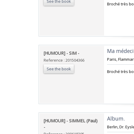
See the book
‎Broché très bon
‎Ma médecin
‎[HUMOUR] - SIM - ‎
‎Paris, Flammari
Reference : 201504366
See the book
‎Broché très bon
‎Album. ‎
‎[HUMOUR] - SIMMEL (Paul)
- ‎
‎Berlin, Dr. Eysl