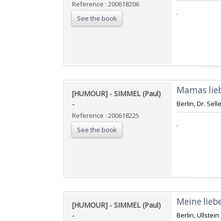
Reference : 200618206
‎.‎
See the book
‎Mamas liebl
‎[HUMOUR] - SIMMEL (Paul)
- ‎
‎Berlin, Dr. Sell
Reference : 200618225
‎.‎
See the book
‎Meine lieb
‎[HUMOUR] - SIMMEL (Paul)
- ‎
‎Berlin, Ullstein