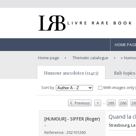
HOME PAG
Home page
Thematic catalogue
Humou
Humour anecdotes (11413)
Sub topics 
Sort by
With images only
...
Previous
1
265
266
2
‎Quand la c
‎[HUMOUR] - SIFFER (Roger)
- ‎
‎Strasbourg, La 
Reference : 202101260