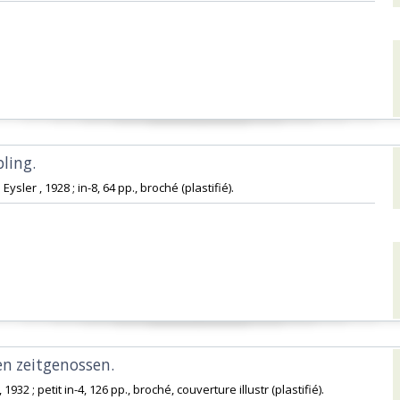
ing. ‎
e Eysler , 1928 ; in-8, 64 pp., broché (plastifié).‎
en zeitgenossen. ‎
 , 1932 ; petit in-4, 126 pp., broché, couverture illustr (plastifié).‎