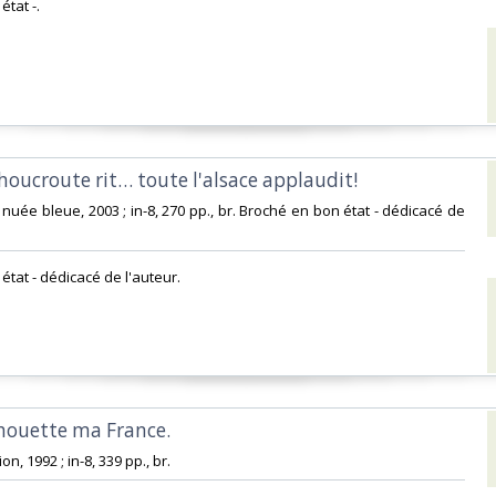
tat -.‎
houcroute rit… toute l'alsace applaudit! ‎
 nuée bleue, 2003 ; in-8, 270 pp., br. Broché en bon état - dédicacé de
état - dédicacé de l'auteur.‎
 chouette ma France. ‎
on, 1992 ; in-8, 339 pp., br.‎