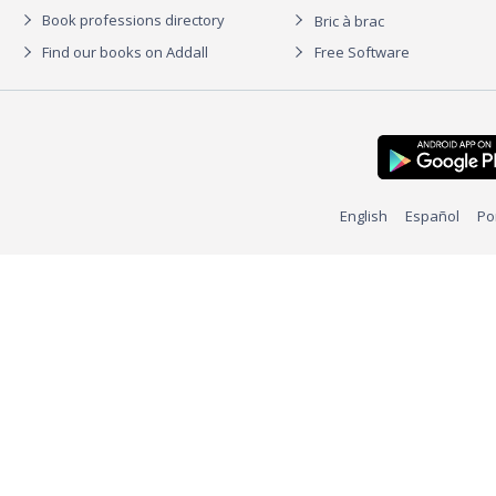
Book professions directory
Bric à brac
Find our books on Addall
Free Software
English
Español
Po