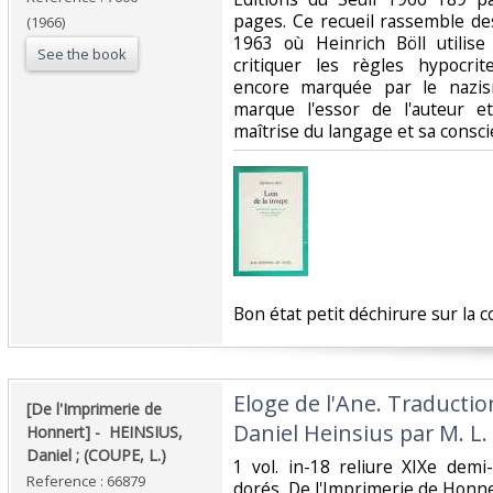
pages. Ce recueil rassemble de
(1966)
1963 où Heinrich Böll utilise
See the book
critiquer les règles hypocri
encore marquée par le nazis
marque l'essor de l'auteur et
maîtrise du langage et sa conscie
‎Bon état petit déchirure sur la c
‎Eloge de l'Ane. Traductio
‎[De l'Imprimerie de
Daniel Heinsius par M. L.
Honnert] - ‎ ‎HEINSIUS,
Daniel ; (COUPE, L.)‎
‎1 vol. in-18 reliure XIXe dem
Reference : 66879
dorés, De l'Imprimerie de Honner