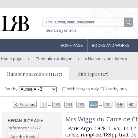
Search by criteria
HOME PAGE
BOOKS AND WORKS
Home page
Thematic catalogue
Humour anecdotes
Humour anecdotes (11417)
Sub topics (27)
Sort by
With images only
Nearby only
...
...
236
Previous
1
233
234
235
291
346
401
‎Mrs Wiggs du Carré de C
‎HEGAN RICE Alice‎
Reference : 12777
‎ Paris,Argo 1928 1 vol. In-12.
collée, rempliée. 183pp trad. De A
See the book