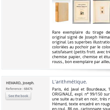
‎Rare exemplaire du tirage d
original signé de Joseph Héma
original. Les superbes illustra
coloriées au pochoir par le color
satisfaisant (petits frott. avec t
chemise papier, chemise et étui
rouss., bon exemplaire par ailleur
‎L'arithmétique.‎
‎HEMARD, Joseph.‎
Reference : 68476
‎Paris, éd. Javal et Bourdeau
ORIGINALE, expl. n° 99/150 s
See the book
une suite au trait en noir, très 
Hémard, texte encadré en roug
en coul., 86 pp., cartonnage soupl