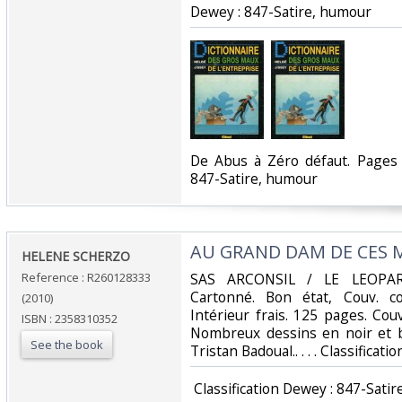
Dewey : 847-Satire, humour‎
‎De Abus à Zéro défaut. Pages 
847-Satire, humour‎
‎AU GRAND DAM DE CES M
‎HELENE SCHERZO‎
Reference : R260128333
‎SAS ARCONSIL / LE LEOPAR
Cartonné. Bon état, Couv. co
(2010)
Intérieur frais. 125 pages. Cou
ISBN : 2358310352
Nombreux dessins en noir et b
See the book
Tristan Badoual.. . . . Classifica
‎ Classification Dewey : 847-Satir