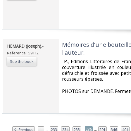
‎Mémoires d'une bouteille
‎HEMARD (Joseph).-‎
l'auteur.‎
Reference : 59112
‎ P., Editions Littéraires de Fra
See the book
couverture illustrée en coule
défraichie et froissée avec pet
rousseurs éparses. ‎
‎PHOTOS sur DEMANDE. Fermetur
...
...
236
Previous
1
233
234
235
291
346
401