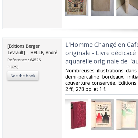
‎L'Homme Changé en Cafet
‎[Editions Berger
originale - Livre dédicacé
Levrault] - ‎ ‎HELLE, André‎
Reference : 64526
aquarelle originale de l'au
(1929)
‎Nombreuses illustrations dans 
See the book
demi-percaline bordeaux, init
couverture conservée, Editions 
2 ff., 278 pp. et 1 f.‎