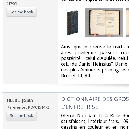
(1796)
See the book
‎Ainsi que le précise le traduc
ânes privilégiés passent ce
postérité ; celui d'Apulée, celu
celui de Daniel Heinsius". Daniel
des plus éminents philologues e
Brunet, III, 84‎
‎DICTIONNAIRE DES GRO
‎HELBE, JISSEY‎
L'ENTREPRISE‎
Reference : RO40151472
‎Glénat. Non daté. In-4. Relié. B
See the book
satisfaisant, Intérieur frais. 1
dessins en couleur et en noir e