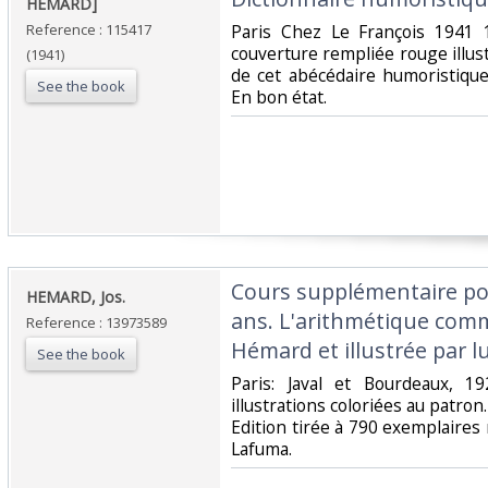
‎HEMARD]‎
Reference : 115417
‎Paris Chez Le François 1941 
couverture rempliée rouge illust
(1941)
de cet abécédaire humoristique
See the book
En bon état. ‎
‎Cours supplémentaire pou
‎HEMARD, Jos.‎
ans. L'arithmétique comm
Reference : 13973589
Hémard et illustrée par lui
See the book
‎Paris: Javal et Bourdeaux, 1
illustrations coloriées au patron
Edition tirée à 790 exemplaires n
Lafuma.‎