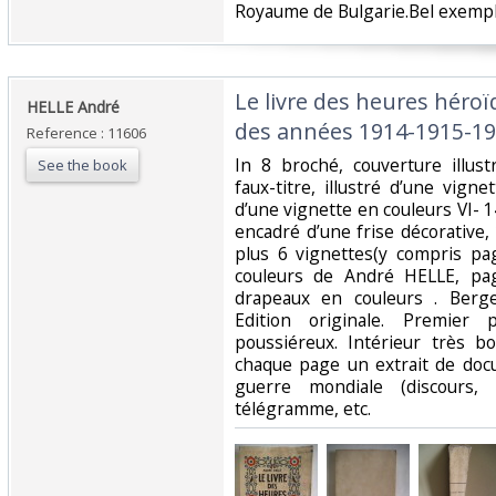
Royaume de Bulgarie.Bel exempla
‎Le livre des heures hér
‎HELLE André ‎
des années 1914-1915-19
Reference : 11606
‎In 8 broché, couverture illus
See the book
faux-titre, illustré d’une vignet
d’une vignette en couleurs VI- 
encadré d’une frise décorative, 
plus 6 vignettes(y compris pag
couleurs de André HELLE, pag
drapeaux en couleurs . Berge
Edition originale. Premier 
poussiéreux. Intérieur très bo
chaque page un extrait de docu
guerre mondiale (discours, 
télégramme, etc.‎