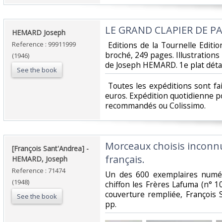
‎LE GRAND CLAPIER DE PAR
‎HEMARD Joseph ‎
Reference : 99911999
‎ Editions de la Tournelle Editi
broché, 249 pages. Illustrations
(1946)
de Joseph HEMARD. 1e plat détac
See the book
‎ Toutes les expéditions sont f
euros. Expédition quotidienne po
recommandés ou Colissimo. ‎
‎Morceaux choisis inconn
‎[François Sant'Andrea] - ‎
français.‎
‎HEMARD, Joseph‎
Reference : 71474
‎Un des 600 exemplaires numé
(1948)
chiffon les Frères Lafuma (n° 10
couverture rempliée, François 
See the book
pp.‎