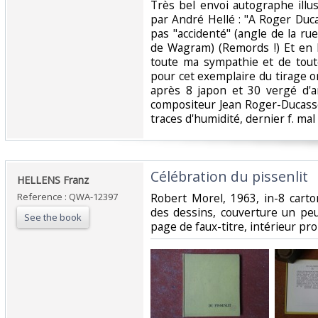
‎Très bel envoi autographe illu
par André Hellé : "A Roger Ducas
pas "accidenté" (angle de la ru
de Wagram) (Remords !) Et en l
toute ma sympathie et de tout
pour cet exemplaire du tirage ord
après 8 japon et 30 vergé d'a
compositeur Jean Roger-Ducasse
traces d'humidité, dernier f. mal
‎Célébration du pissenlit ‎
‎HELLENS Franz ‎
Reference : QWA-12397
‎Robert Morel, 1963, in-8 carto
des dessins, couverture un peu
See the book
page de faux-titre, intérieur pro