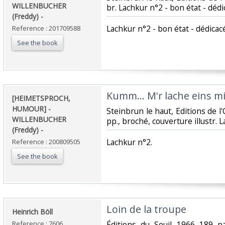
WILLENBUCHER
br. Lachkur n°2 - bon état - dédic
(Freddy) - ‎
‎Lachkur n°2 - bon état - dédicacé
Reference : 201709588
See the book
‎Kumm… M'r lache eins mi
‎[HEIMETSPROCH,
HUMOUR] -
‎Steinbrun le haut, Editions de l'
WILLENBUCHER
pp., broché, couverture illustr. L
(Freddy) - ‎
‎Lachkur n°2.‎
Reference : 200809505
See the book
‎Loin de la troupe‎
‎Heinrich Böll‎
Reference : 7606
‎Éditions du Seuil 1966 189 p