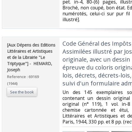
‎pet. in-4, 80-(6) pages, illus
Broché, non coupé, bon état. Ed
numérotés, celui-ci sur pur fil
illustré].‎
‎Code Général des Impôts
‎[Aux Dépens des Editions
Assimilées illustré par J
Littéraires et Artistiques
et de la Librairie "Le
originale, avec un dessin
Triptyque"] - ‎ ‎HEMARD,
épreuve du coloris origina
Joseph‎
lois, décrets, décrets-lois
Reference : 69169
suivi d'un formulaire admi
(1944)
‎Un des 145 exemplaires sou
See the book
contenant un dessin original
original (n° 119), 1 vol. in-
chemise cartonnée et étui,
Littéraires et Artistiques et d
Paris, 1944, 330 pp. et 8 pp. (recti