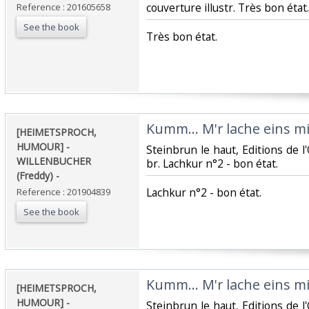
couverture illustr. Très bon état.‎
Reference : 201605658
See the book
‎Très bon état.‎
‎Kumm… M'r lache eins mi
‎[HEIMETSPROCH,
HUMOUR] -
‎Steinbrun le haut, Editions de l'
WILLENBUCHER
br. Lachkur n°2 - bon état.‎
(Freddy) - ‎
‎Lachkur n°2 - bon état.‎
Reference : 201904839
See the book
‎Kumm… M'r lache eins mi
‎[HEIMETSPROCH,
HUMOUR] -
‎Steinbrun le haut, Editions de l'