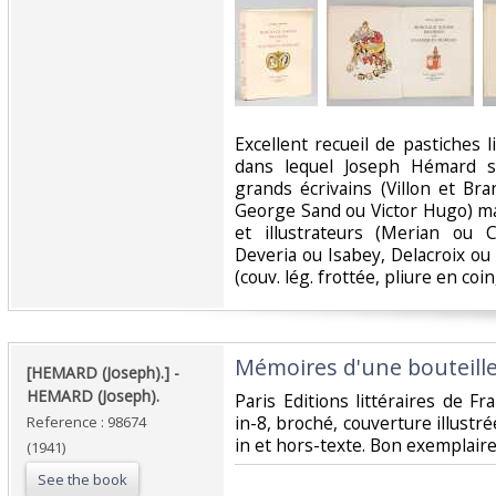
‎Excellent recueil de pastiches 
dans lequel Joseph Hémard 
grands écrivains (Villon et Br
George Sand ou Victor Hugo) ma
et illustrateurs (Merian ou 
Deveria ou Isabey, Delacroix ou N
(couv. lég. frottée, pliure en coin
‎Mémoires d'une bouteille 
‎[HEMARD (Joseph).] - ‎
‎HEMARD (Joseph).‎
‎Paris Editions littéraires de F
in-8, broché, couverture illust
Reference : 98674
in et hors-texte. Bon exemplaire.
(1941)
See the book