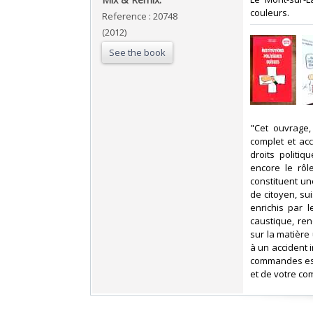
couleurs. ‎
Reference : 20748
(2012)
See the book
‎"Cet ouvrag
complet et acc
droits politi
encore le rôl
constituent un
de citoyen, su
enrichis par 
caustique, ren
sur la matière
à un accident 
commandes est
et de votre co