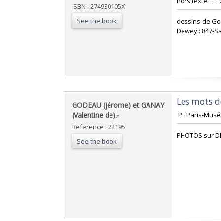
hors texte. . . 
ISBN : 274930105X
See the book
‎dessins de Go
Dewey : 847-Sa
‎Les mots de
‎GODEAU (jérome) et GANAY
(Valentine de).-‎
‎ P., Paris-Mus
Reference : 22195
‎PHOTOS sur D
See the book