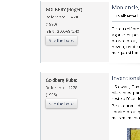
‎Mon oncle
‎GOLBERY (Roger)‎
‎Du Valhermeil 
Reference : 34518
(1990)
‎Fils du célèb
ISBN : 2905684240
agonie et pos
See the book
pauvre pour, f
neveu, rend ju
marqua si fort
‎Inventions
‎Goldberg Rube: ‎
‎ Stewart, Ta
Reference : 1278
hilarantes pa
(1996)
reste à l'état d
See the book
‎Peu courant d
libraire pour
mais momentané