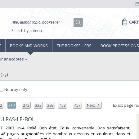
CART
Search by criteria
E
BOOKS AND WORKS
THE BOOKSELLERS
BOOK PROFESSIONS
r anecdotes
(27)
Nearby only
...
...
213
Exact page n
12
273
333
393
453
457
Next
DU RAS-LE-BOL‎
. 2003. In-4. Relié. Bon état, Couv. convenable, Dos satisfaisant,
is. 45 pages augmentées de nombreux dessins en couleurs dans et