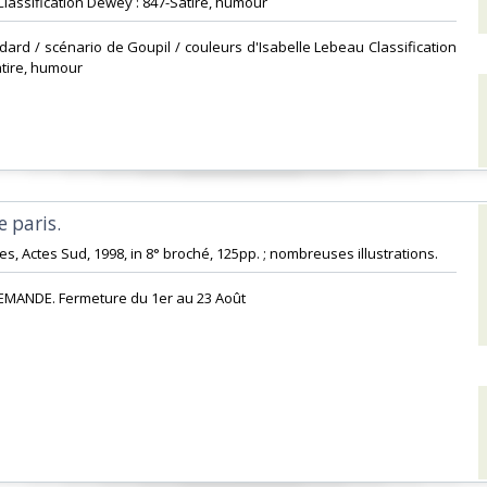
. Classification Dewey : 847-Satire, humour‎
dard / scénario de Goupil / couleurs d'Isabelle Lebeau Classification
tire, humour‎
 paris.‎
ées, Actes Sud, 1998, in 8° broché, 125pp. ; nombreuses illustrations. ‎
EMANDE. Fermeture du 1er au 23 Août‎