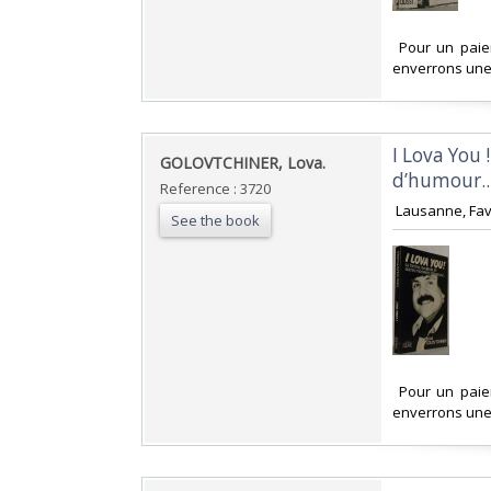
‎ Pour un pai
enverrons une 
‎I Lova You
‎GOLOVTCHINER, Lova.‎
d’humour...
Reference : 3720
‎ Lausanne, Fav
See the book
‎ Pour un pai
enverrons une 