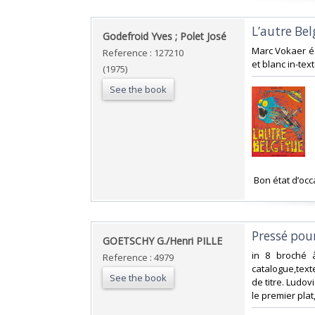
‎L’autre Bel
‎Godefroid Yves ; Polet José‎
‎Marc Vokaer éd
Reference : 127210
et blanc in-text
(1975)
See the book
‎ Bon état d’occ
‎Pressé pour
‎GOETSCHY G./Henri PILLE ‎
‎in 8 broché 
Reference : 4979
catalogue,text
See the book
de titre. Ludo
le premier plat