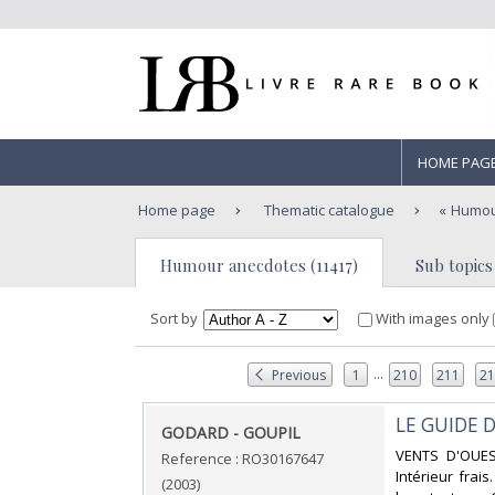
HOME PAG
Home page
Thematic catalogue
Humou
Humour anecdotes (11417)
Sub topics 
Sort by
With images only
...
Previous
1
210
211
2
‎LE GUIDE 
‎GODARD - GOUPIL‎
‎VENTS D'OUEST
Reference : RO30167647
Intérieur fra
(2003)