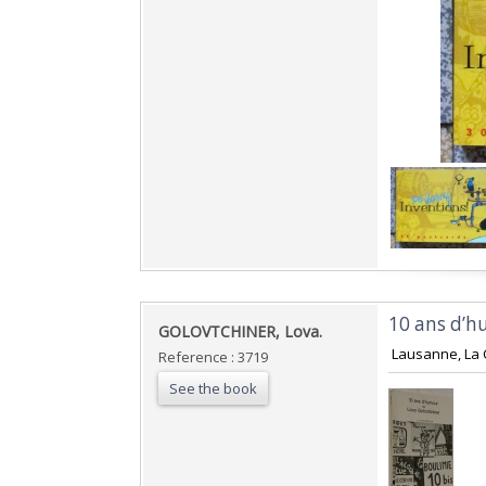
‎10 ans d’h
‎GOLOVTCHINER, Lova.‎
‎ Lausanne, La 
Reference : 3719
See the book