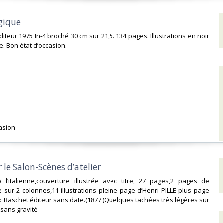
gique‎
iteur 1975 In-4 broché 30 cm sur 21,5. 134 pages. Illustrations en noir
e. Bon état d’occasion.‎
asion ‎
 le Salon-Scènes d’atelier ‎
à l’italienne,couverture illustrée avec titre, 27 pages,2 pages de
e sur 2 colonnes,11 illustrations pleine page d’Henri PILLE plus page
vic Baschet éditeur sans date.(1877 )Quelques tachées très légères sur
,sans gravité‎