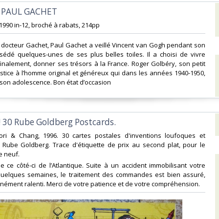
, PAUL GACHET‎
1990 in-12, broché à rabats, 214pp‎
re docteur Gachet, Paul Gachet a veillé Vincent van Gogh pendant son
sédé quelques-unes de ses plus belles toiles. Il a choisi de vivre
inalement, donner ses trésors à la France. Roger Golbéry, son petit
stice à l’homme original et généreux qui dans les années 1940-1950,
 son adolescence. Bon état d’occasion ‎
! 30 Rube Goldberg Postcards. ‎
bori & Chang, 1996. 30 cartes postales d'inventions loufoques et
r Rube Goldberg. Trace d'étiquette de prix au second plat, pour le
e neuf. ‎
e ce côté-ci de l’Atlantique. Suite à un accident immobilisant votre
 quelques semaines, le traitement des commandes est bien assuré,
ment ralenti. Merci de votre patience et de votre compréhension.‎