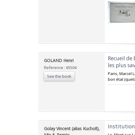
‎Recueil de
‎GOLAND Henri‎
les plus sa
Reference : 65504
‎Paris, Marcel 
See the book
bon état (quel
‎Institution
‎Golay Vincent (alias Kucholl),
Mix & Remix: ‎
‎Le Mont-sur-