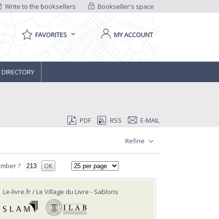
Write to the booksellers
Bookseller's space
FAVORITES
MY ACCOUNT
 DIRECTORY
PDF
RSS
E-MAIL
Refine
umber ?
OK
Le-livre.fr / Le Village du Livre
- Sablons