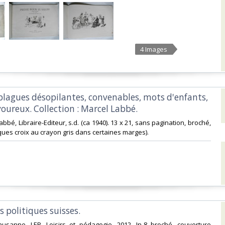
4 Images
 blagues désopilantes, convenables, mots d'enfants,
voureux. Collection : Marcel Labbé.‎
Labbé, Libraire-Editeur, s.d. (ca 1940). 13 x 21, sans pagination, broché,
ques croix au crayon gris dans certaines marges).‎
s politiques suisses. ‎
Lausanne, LEP, Loisirs et pédagogie, 2012. In-8 broché, couverture