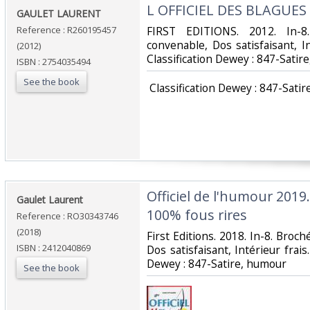
‎L OFFICIEL DES BLAGUES
‎GAULET LAURENT‎
Reference : R260195457
‎FIRST EDITIONS. 2012. In-8
convenable, Dos satisfaisant, Int
(2012)
Classification Dewey : 847-Satir
ISBN : 2754035494
See the book
‎ Classification Dewey : 847-Satir
‎Officiel de l'humour 2019
‎Gaulet Laurent‎
100% fous rires‎
Reference : RO30343746
(2018)
‎First Editions. 2018. In-8. Broc
ISBN : 2412040869
Dos satisfaisant, Intérieur frais. 
Dewey : 847-Satire, humour‎
See the book