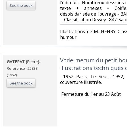
l'éditeur - Nombreux desssins 
See the book
texte + annexes - Coiffe
désolsidarisée de l'ouvrage -
. . Classification Dewey : 847-Sat
‎Illustrations de M. HENRY Clas
humour‎
‎Vade-mecum du petit ho
‎GATERAT (Pierre).-‎
Illustrations techniques 
Reference : 25838
(1952)
‎ 1952 Paris, Le Seuil, 1952
couverture illustrée. ‎
See the book
‎ Fermeture du 1er au 23 Août‎