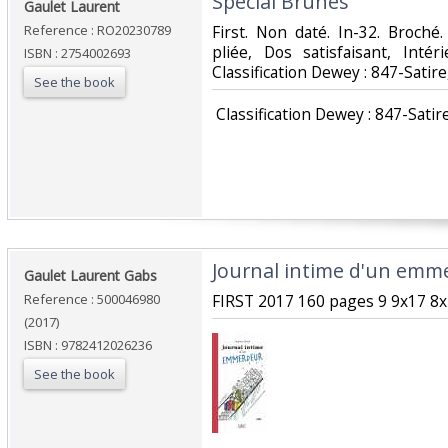
‎Spécial Brunes‎
‎Gaulet Laurent‎
Reference : RO20230789
‎First. Non daté. In-32. Broch
pliée, Dos satisfaisant, Intér
ISBN : 2754002693
Classification Dewey : 847-Satir
See the book
‎ Classification Dewey : 847-Satir
‎Journal intime d'un emm
‎Gaulet Laurent Gabs‎
Reference : 500046980
‎FIRST 2017 160 pages 9 9x17 8x2
(2017)
ISBN : 9782412026236
See the book