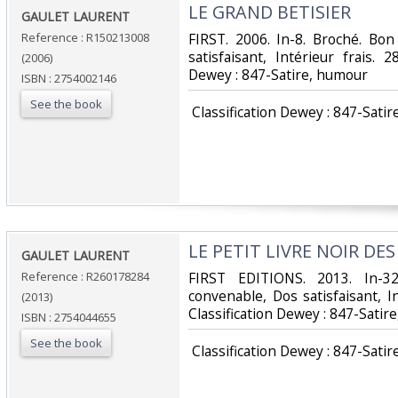
‎LE GRAND BETISIER‎
‎GAULET LAURENT‎
Reference : R150213008
‎FIRST. 2006. In-8. Broché. Bo
satisfaisant, Intérieur frais. 2
(2006)
Dewey : 847-Satire, humour‎
ISBN : 2754002146
See the book
‎ Classification Dewey : 847-Satir
‎LE PETIT LIVRE NOIR DES
‎GAULET LAURENT‎
Reference : R260178284
‎FIRST EDITIONS. 2013. In-3
convenable, Dos satisfaisant, Int
(2013)
Classification Dewey : 847-Satir
ISBN : 2754044655
See the book
‎ Classification Dewey : 847-Satir