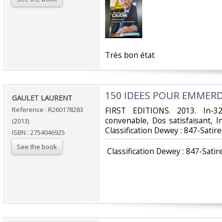
‎Très bon état‎
‎150 IDEES POUR EMMER
‎GAULET LAURENT‎
Reference : R260178283
‎FIRST EDITIONS. 2013. In-3
convenable, Dos satisfaisant, Int
(2013)
Classification Dewey : 847-Satir
ISBN : 2754046925
See the book
‎ Classification Dewey : 847-Satir