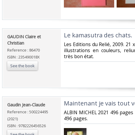
‎Le kamasutra des chats.‎
‎GAUDIN Claire et
Christian‎
‎Les Editions du Relié, 2009. 21
illustrations en couleurs, reli
Reference : 86470
très bon état.‎
ISBN : 235490018X
See the book
‎Maintenant je vais tout v
‎Gaudin Jean-Claude‎
Reference : 500224495
‎ALBIN MICHEL 2021 496 pages 
496 pages.‎
(2021)
ISBN : 9782226456526
See the book