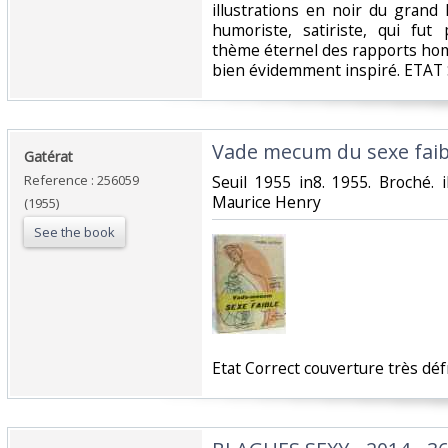
illustrations en noir du gran
humoriste, satiriste, qui fut
thème éternel des rapports ho
bien évidemment inspiré. ETAT 
‎Vade mecum du sexe faibl
‎Gatérat‎
Reference : 256059
‎Seuil 1955 in8. 1955. Broché. 
Maurice Henry‎
(1955)
See the book
‎Etat Correct couverture très défr