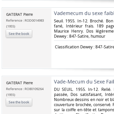
‎Vademecum du sexe faibl
‎GATERAT Pierre‎
Reference : ROD0014983
‎Seuil. 1955. In-12. Broché. Bo
fané, Intérieur frais. 189 pag
(1955)
Maurice Henry. Dos légèrement 
See the book
Dewey : 847-Satire, humour‎
‎ Classification Dewey : 847-Satir
‎Vade-Mecum du Sexe Faibl
‎GATERAT Pierre‎
Reference : RO80109264
‎DU SEUIL. 1955. In-12. Relié
passée, Dos satisfaisant, Inté
(1955)
Nombreux dessins en noir et bla
See the book
couverture brochée, conservé. R
sur la coiffe en-tête et tampon