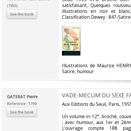
satisfaisant, Quelques rouss
(1955)
illustrations en noir et blanc
See the book
Classification Dewey : 847-Satir
‎Illustrations de Maurice HENRY
Satire, humour‎
‎VADE-MECUM DU SEXE FA
‎GATERAT Pierre‎
Reference : 1799
‎Aux Editions du Seuil, Paris, 1955
See the book
‎Un volume in-12°, broché, couve
, avec humour, aux 1er et 2èm
L’ouvrage compte 188 pa