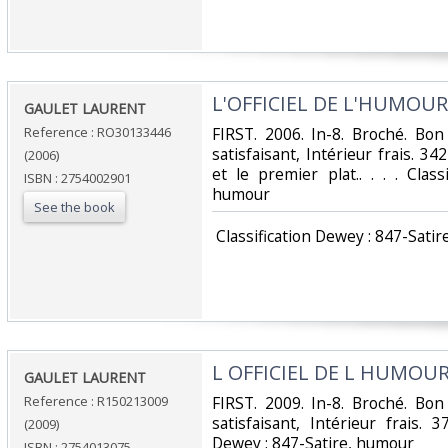
‎L'OFFICIEL DE L'HUMOUR 
‎GAULET LAURENT‎
Reference : RO30133446
‎FIRST. 2006. In-8. Broché. Bo
satisfaisant, Intérieur frais. 34
(2006)
et le premier plat.. . . . Clas
ISBN : 2754002901
humour‎
See the book
‎ Classification Dewey : 847-Satir
‎L OFFICIEL DE L HUMOUR
‎GAULET LAURENT‎
Reference : R150213009
‎FIRST. 2009. In-8. Broché. Bo
satisfaisant, Intérieur frais. 3
(2009)
Dewey : 847-Satire, humour‎
ISBN : 2754013075