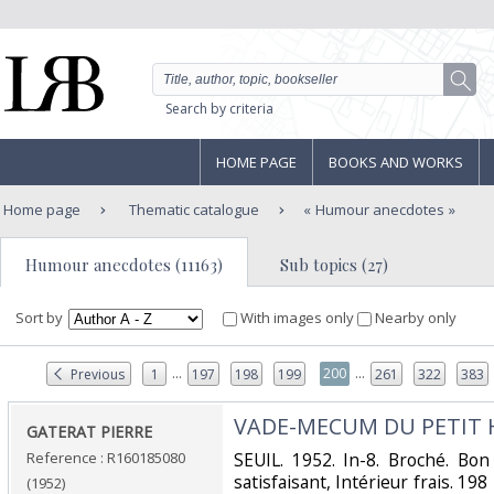
Search by criteria
HOME PAGE
BOOKS AND WORKS
Home page
Thematic catalogue
Humour anecdotes
Humour anecdotes (11163)
Sub topics (27)
Sort by
With images only
Nearby only
...
...
200
Previous
1
197
198
199
261
322
383
‎VADE-MECUM DU PETIT 
‎GATERAT PIERRE‎
Reference : R160185080
‎SEUIL. 1952. In-8. Broché. Bo
satisfaisant, Intérieur frais. 19
(1952)