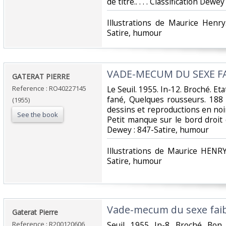
de titre.. . . . Classification Dewe
‎Illustrations de Maurice Henry
Satire, humour‎
‎VADE-MECUM DU SEXE FA
‎GATERAT PIERRE‎
Reference : RO40227145
‎Le Seuil. 1955. In-12. Broché. Et
fané, Quelques rousseurs. 188
(1955)
dessins et reproductions en noir
See the book
Petit manque sur le bord droit du 
Dewey : 847-Satire, humour‎
‎Illustrations de Maurice HENRY
Satire, humour‎
‎Vade-mecum du sexe faib
‎Gaterat Pierre‎
Reference : R200120606
‎Seuil. 1955. In-8. Broché. Bo