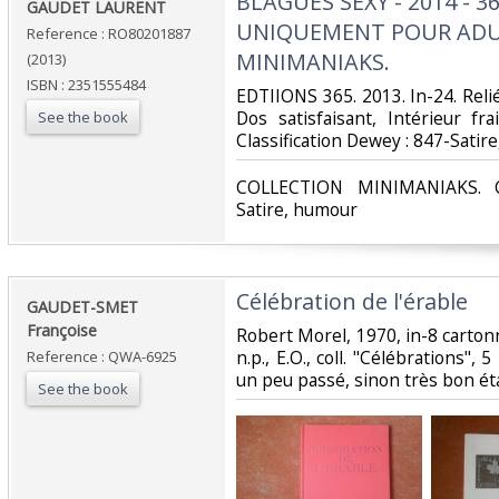
‎BLAGUES SEXY - 2014 - 
‎GAUDET LAURENT‎
UNIQUEMENT POUR ADUL
Reference : RO80201887
MINIMANIAKS.‎
(2013)
ISBN : 2351555484
‎EDTIIONS 365. 2013. In-24. Reli
Dos satisfaisant, Intérieur fra
See the book
Classification Dewey : 847-Satir
‎COLLECTION MINIMANIAKS. Cl
Satire, humour‎
‎Célébration de l'érable ‎
‎GAUDET-SMET
Françoise ‎
‎Robert Morel, 1970, in-8 carton
n.p., E.O., coll. "Célébrations",
Reference : QWA-6925
un peu passé, sinon très bon état
See the book