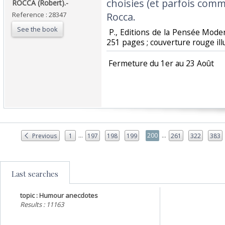
choisies (et parfois com
ROCCA (Robert).-‎
Reference : 28347
Rocca.‎
See the book
‎ P., Editions de la Pensée Mode
251 pages ; couverture rouge illu
‎ Fermeture du 1er au 23 Août‎
...
...
200
Previous
1
197
198
199
261
322
383
Last searches
topic : Humour anecdotes
Results : 11163