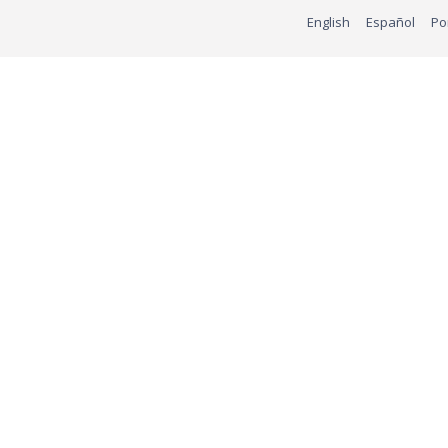
English
Español
Po