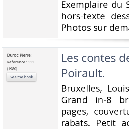
‎Exemplaire du 
hors-texte des
Photos sur dem
‎Les contes de
‎Duroc Pierre: ‎
Reference : 111
Poirault. ‎
(1980)
See the book
‎Bruxelles, Lou
Grand in-8 b
pages, couvertu
rabats. Petit 