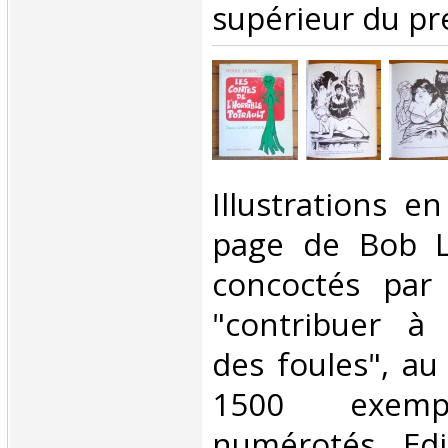
supérieur du pre
‎Illustrations e
page de Bob L
concoctés par 
"contribuer à 
des foules", au 
1500 exempl
numérotés. Edit