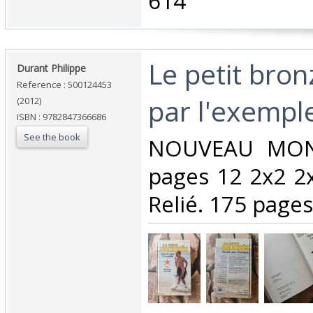
614‎
‎Le petit bron
‎Durant Philippe‎
Reference : 500124453
par l'exemple
(2012)
ISBN : 9782847366686
See the book
‎NOUVEAU MON
pages 12 2x2 2
Relié. 175 pages.