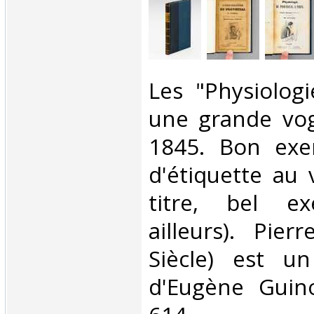
‎Les "Physiolog
une grande vo
1845. Bon exem
d'étiquette au 
titre, bel ex
ailleurs). Pie
Siècle) est u
d'Eugène Guinot