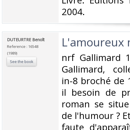
‎Livre. Editions
2004.‎
‎L'amoureux m
‎DUTEURTRE Benoît‎
Reference : 16548
(1989)
‎nrf Gallimard 
See the book
Gallimard, colle
in-8 broché de 
il besoin de p
roman se situe
de l'humour ? Et
faute d'apparaî