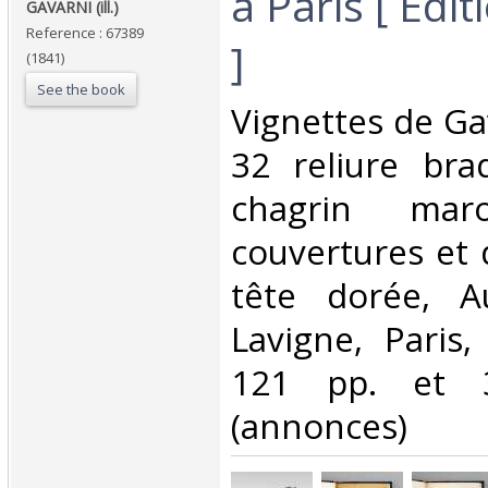
à Paris [ Edit
GAVARNI (ill.)‎
Reference : 67389
]‎
(1841)
See the book
‎Vignettes de Gav
32 reliure bra
chagrin maro
couvertures et 
tête dorée, A
Lavigne, Paris,
121 pp. et 3
(annonces)‎