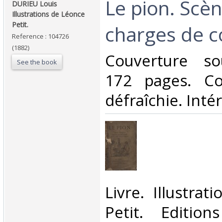
‎Le pion. Scè
‎DURIEU Louis
Illustrations de Léonce
Petit.‎
charges de co
Reference : 104726
(1882)
‎Couverture so
See the book
172 pages. Co
défraîchie. Intéri
‎Livre. Illustra
Petit. Editio