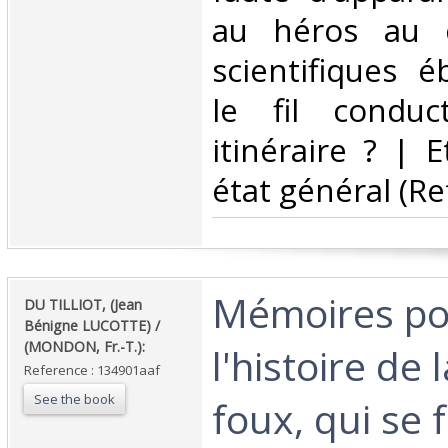
au héros au 
scientifiques 
le fil condu
itinéraire ? | 
état général (Ref
‎Mémoires po
‎DU TILLIOT, (Jean
Bénigne LUCOTTE) /
(MONDON, Fr.-T.):‎
l'histoire de 
Reference : 134901aaf
See the book
foux, qui se f