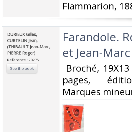
Flammarion, 188
‎Farandole. R
‎DURIEUX Gilles,
CURTELIN Jean,
(THIBAULT Jean-Marc,
et Jean-Marc 
PIERRE Roger)‎
Reference : 20275
‎ Broché, 19X13
See the book
pages, éditi
Marques mineure