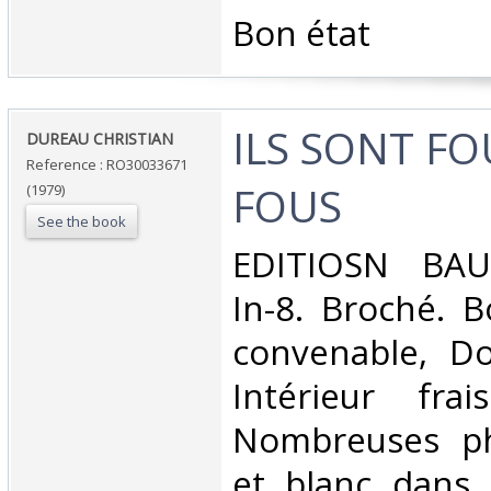
‎Bon état‎
‎ILS SONT FO
‎DUREAU CHRISTIAN‎
Reference : RO30033671
FOUS‎
(1979)
See the book
‎EDITIOSN BA
In-8. Broché. B
convenable, Dos
Intérieur fra
Nombreuses ph
et blanc dans l