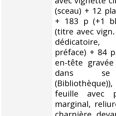
avec vignette ci
(sceau) + 12 pl
+ 183 p (+1 bl
(titre avec vign
dédicatoire, 
préface) + 84 p.
en-tête gravée
dans se 
(Bibliothèque
feuille avec 
marginal, reliu
charnière deva