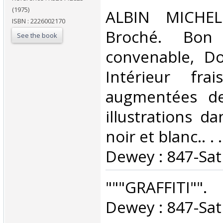
(1975)
‎ALBIN MICHEL
ISBN : 2226002170
Broché. Bon 
See the book
convenable, Dos
Intérieur fra
augmentées d
illustrations d
noir et blanc.. . 
Dewey : 847-Sat
‎"""GRAFFITI"".
Dewey : 847-Sat