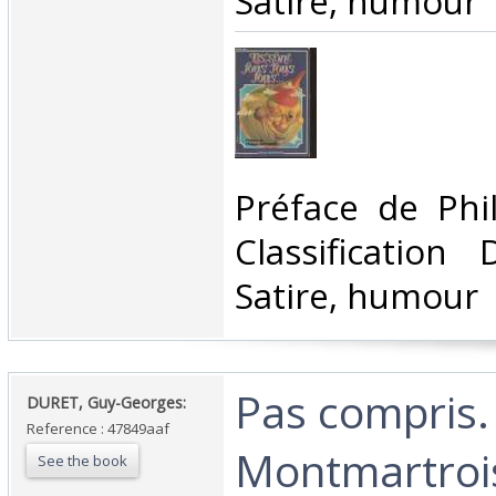
Satire, humour‎
‎Préface de Phi
Classification
Satire, humour‎
‎Pas compris.
‎DURET, Guy-Georges:‎
Reference : 47849aaf
Montmartroi
See the book