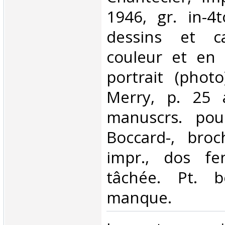
1946, gr. in-4
dessins et ca
couleur et en 
portrait (phot
Merry, p. 25 
manuscrs. pou
Boccard-, broc
impr., dos fe
tâchée. Pt. 
manque.‎