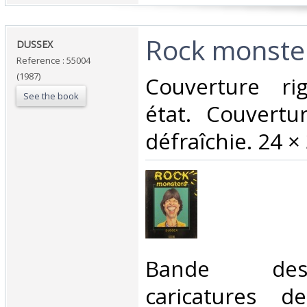
‎Rock monster
‎DUSSEX ‎
Reference : 55004
(1987)
‎Couverture r
See the book
état. Couvertu
défraîchie. 24 × 
‎Bande de
caricatures d