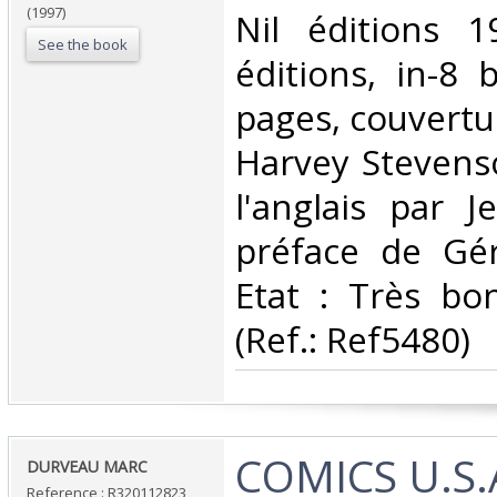
(1997)
‎Nil éditions 
See the book
éditions, in-8
pages, couvertur
Harvey Stevenso
l'anglais par J
préface de Gér
Etat : Très bo
(Ref.: Ref5480)‎
‎COMICS U.S.A
‎DURVEAU MARC‎
Reference : R320112823