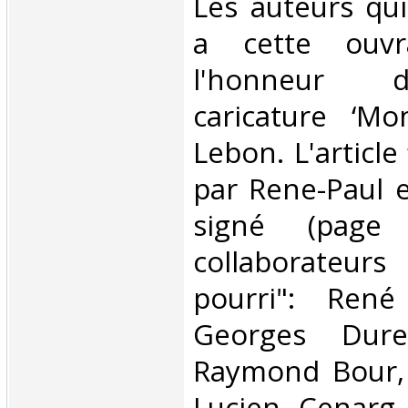
‎Les auteurs qui
a cette ouv
l'honneur d
caricature ‘Mo
Lebon. L'article 
par Rene-Paul e
signé (page 
collaborateur
pourri": René
Georges Duret
Raymond Bour, 
Lucien Cenarg,