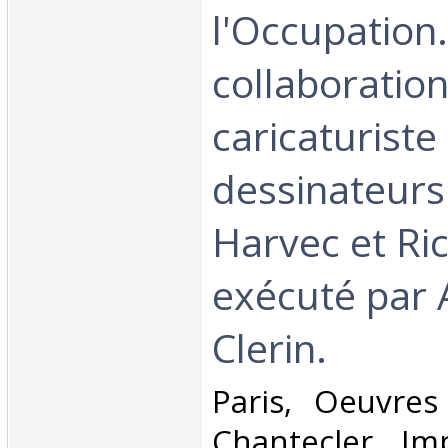
l'Occupation.
collaboratio
caricaturiste
dessinateurs
Harvec et Ri
exécuté par
Clerin.‎
‎Paris, Oeuvres
Chantecler, Im