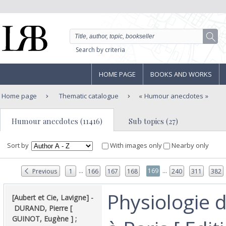
Search by criteria
HOME PAGE
BOOKS AND WORKS
Home page
Thematic catalogue
Humour anecdotes
Humour anecdotes (11416)
Sub topics (27)
Sort by
With images only
Nearby only
...
...
169
Previous
1
166
167
168
240
311
382
‎Physiologie 
‎[Aubert et Cie, Lavigne] -
‎ ‎DURAND, Pierre [
GUINOT, Eugène ] ;