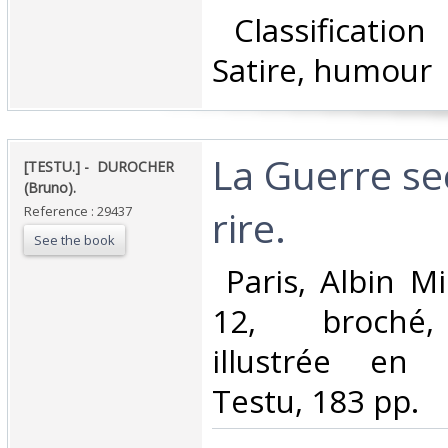
‎ Classificatio
Satire, humour‎
‎La Guerre s
‎[TESTU.] - ‎ ‎DUROCHER
(Bruno).‎
rire.‎
Reference : 29437
See the book
‎ Paris, Albin M
12, broché,
illustrée en 
Testu, 183 pp. ‎