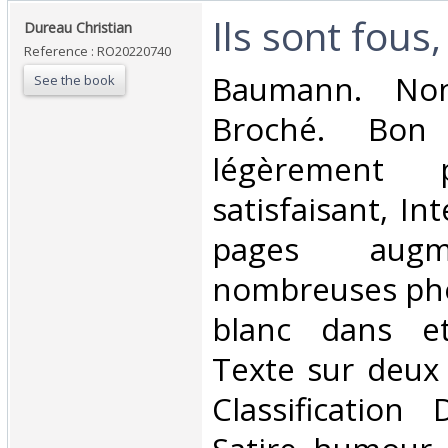
‎Ils sont fous,
‎Dureau Christian‎
Reference : RO20220740
‎Baumann. Non
See the book
Broché. Bon 
légèrement 
satisfaisant, Int
pages aug
nombreuses pho
blanc dans et
Texte sur deux c
Classification