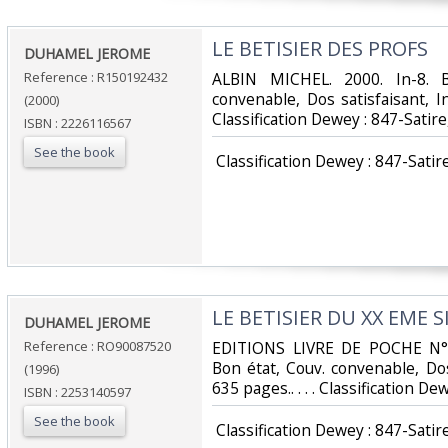
‎LE BETISIER DES PROFS‎
‎DUHAMEL JEROME‎
Reference : R150192432
‎ALBIN MICHEL. 2000. In-8. B
convenable, Dos satisfaisant, Int
(2000)
Classification Dewey : 847-Satir
ISBN : 2226116567
See the book
‎ Classification Dewey : 847-Satir
‎LE BETISIER DU XX EME SI
‎DUHAMEL JEROME‎
Reference : RO90087520
‎EDITIONS LIVRE DE POCHE N° 
Bon état, Couv. convenable, Dos 
(1996)
635 pages.. . . . Classification D
ISBN : 2253140597
See the book
‎ Classification Dewey : 847-Satir