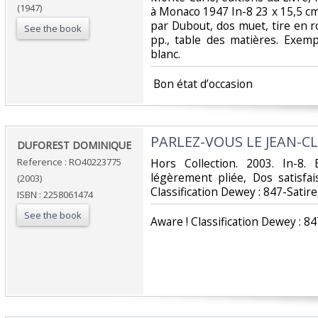
(1947)
à Monaco 1947 In-8 23 x 15,5 cm
par Dubout, dos muet, tire en r
See the book
pp., table des matières. Exemp
blanc.‎
‎ Bon état d’occasion ‎
‎PARLEZ-VOUS LE JEAN-CL
‎DUFOREST DOMINIQUE‎
Reference : RO40223775
‎Hors Collection. 2003. In-8.
légèrement pliée, Dos satisfais
(2003)
Classification Dewey : 847-Satir
ISBN : 2258061474
See the book
‎Aware ! Classification Dewey : 8