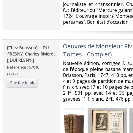
‎Journaliste et chansonnier, C
fut l’éditeur du "Mercure galan
1724. L’ouvrage inspira Montesq
persanes”. Bon état d’occasion ‎
‎Oeuvres de Monsieur Rivi
‎[Chez Briasson] - ‎ ‎DU
Tomes - Complet)‎
FRESNY, Charles Rivière ;
[ DUFRESNY ]‎
‎Nouvelle édition, corrigée & a
Reference : 67010
de l'époque pleine basane marr
(1747)
Briasson, Paris, 1747, 418 pp. et 2
4 et 9 pages de partition de musi
See the book
f. n. ch. avec 17 et 10 pages de 
2 ff., 501 pp. avec 14 et 35 p
gravées ; 1 f. blanc, 2 ff., 476 pp. ‎