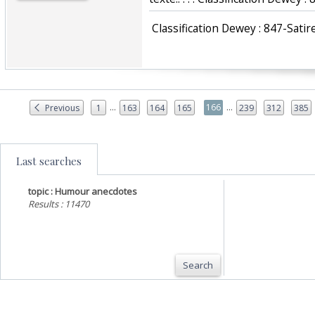
‎ Classification Dewey : 847-Satir
...
...
166
Previous
1
163
164
165
239
312
385
Last searches
topic : Humour anecdotes
Results : 11470
Search