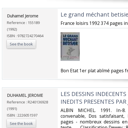
‎Le grand méchant betisie
‎Duhamel Jerome‎
Reference : 155189
‎France loisirs 1992 374 pages in8
(1992)
ISBN : 9782724270464
See the book
‎Bon Etat 1er plat abîmé pages fr
‎LES DESSINS INDECENTS 
‎DUHAMEL JEROME‎
INEDITS PRESENTES PAR
Reference : R240136928
(1991)
‎ALBIN MICHEL. 1991. In-8.
ISBN : 2226051597
convenable, Dos satisfaisant, 
pages - nombreux dessins en 
See the book
texte.. . . . Classification Dewey 