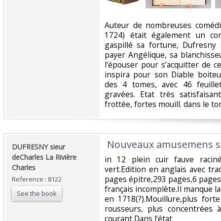
‎Auteur de nombreuses comédi
1724) était également un com
gaspillé sa fortune, Dufresny
payer Angélique, sa blanchisseu
l’épouser pour s’acquitter de ce 
inspira pour son Diable boite
des 4 tomes, avec 46 feuille
gravées. Etat très satisfaisa
frottée, fortes mouill. dans le tom
‎ Nouveaux amusemens sé
‎DUFRESNY sieur
deCharles La Rivière
‎in 12 plein cuir fauve racin
Charles‎
vert.Edition en anglais avec tr
pages épitre,293 pages,6 pages 
Reference : 8122
français incomplète.Il manque la
See the book
en 1718(?).Mouillure,plus for
rousseurs, plus concentrées 
courant Dans l’état ‎