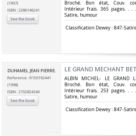
Broché. Bon état, Couv. con
(1997)
Intérieur frais. 365 pages. . .
ISBN : 2286146241
Satire, humour‎
See the book
‎ Classification Dewey : 847-Satir
‎LE GRAND MECHANT BETI
‎DUHAMEL JEAN PIERRE.‎
Reference : R150192441
‎ALBIN MICHEL- LE GRAND LI
Broché. Bon état, Couv. con
(1998)
Intérieur frais. 253 pages. . .
ISBN : 270282434X
Satire, humour‎
See the book
‎ Classification Dewey : 847-Satir