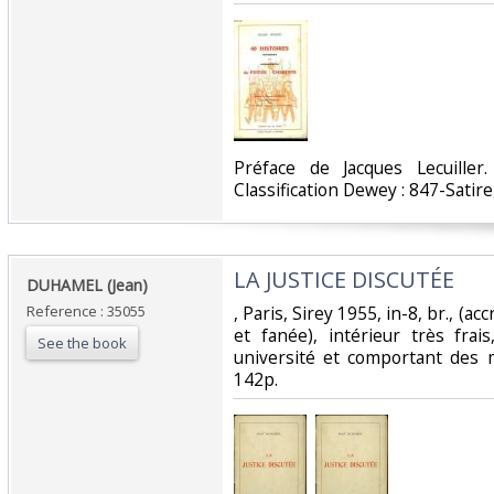
‎Préface de Jacques Lecuiller.
Classification Dewey : 847-Satir
‎LA JUSTICE DISCUTÉE‎
‎DUHAMEL (Jean)‎
Reference : 35055
‎, Paris, Sirey 1955, in-8, br., (a
et fanée), intérieur très fra
See the book
université et comportant des 
142p.‎