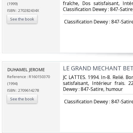
fraîche, Dos satisfaisant, Inté
(1999)
Classification Dewey : 847-Satir
ISBN : 270282434X
See the book
‎ Classification Dewey : 847-Satir
‎LE GRAND MECHANT BETI
‎DUHAMEL JEROME‎
Reference : R160150370
‎JC LATTES. 1994. In-8. Relié. B
satisfaisant, Intérieur frais. 2
(1994)
Dewey : 847-Satire, humour‎
ISBN : 2709614278
See the book
‎ Classification Dewey : 847-Satir