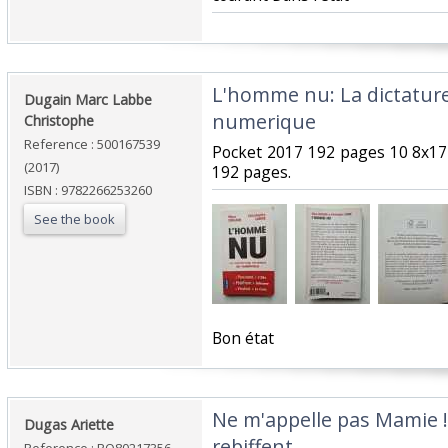
‎L'homme nu: La dictature
‎Dugain Marc Labbe
numerique‎
Christophe‎
Reference : 500167539
‎Pocket 2017 192 pages 10 8x17
(2017)
192 pages.‎
ISBN : 9782266253260
See the book
‎Bon état‎
‎Ne m'appelle pas Mamie !
‎Dugas Ariette‎
rebiffent‎