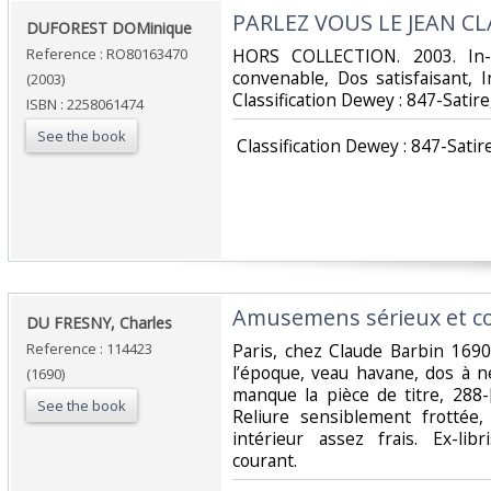
‎PARLEZ VOUS LE JEAN C
‎DUFOREST DOMinique‎
Reference : RO80163470
‎HORS COLLECTION. 2003. In-
convenable, Dos satisfaisant, In
(2003)
Classification Dewey : 847-Satir
ISBN : 2258061474
See the book
‎ Classification Dewey : 847-Satir
‎Amusemens sérieux et c
‎DU FRESNY, Charles‎
Reference : 114423
‎Paris, chez Claude Barbin 169
l’époque, veau havane, dos à n
(1690)
manque la pièce de titre, 288-
See the book
Reliure sensiblement frottée,
intérieur assez frais. Ex-li
courant.‎