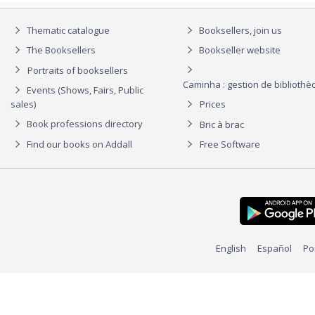
Thematic catalogue
Booksellers, join us
The Booksellers
Bookseller website
Portraits of booksellers
Caminha : gestion de biblioth
Events (Shows, Fairs, Public
sales)
Prices
Book professions directory
Bric à brac
Find our books on Addall
Free Software
English
Español
Po