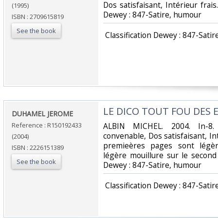
Dos satisfaisant, Intérieur frais.
(1995)
Dewey : 847-Satire, humour‎
ISBN : 2709615819
See the book
‎ Classification Dewey : 847-Satir
‎LE DICO TOUT FOU DES E
‎DUHAMEL JEROME‎
Reference : R150192433
‎ALBIN MICHEL. 2004. In-8.
convenable, Dos satisfaisant, Int
(2004)
premieères pages sont légè
ISBN : 2226151389
légère mouillure sur le second co
See the book
Dewey : 847-Satire, humour‎
‎ Classification Dewey : 847-Satir