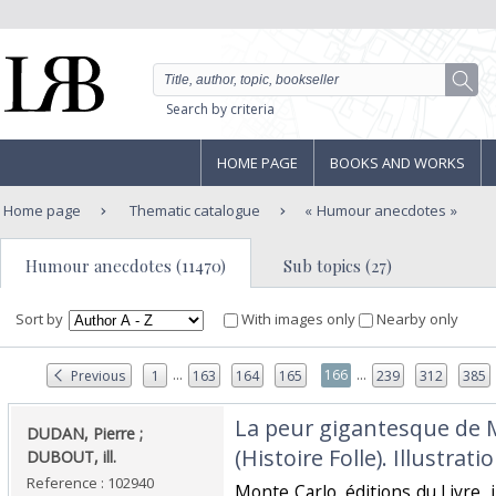
Search by criteria
HOME PAGE
BOOKS AND WORKS
Home page
Thematic catalogue
Humour anecdotes
Humour anecdotes (11470)
Sub topics (27)
Sort by
With images only
Nearby only
...
...
166
Previous
1
163
164
165
239
312
385
‎La peur gigantesque de
‎DUDAN, Pierre ;
(Histoire Folle). Illustrat
DUBOUT, ill.‎
Reference : 102940
‎Monte Carlo, éditions du Livre,