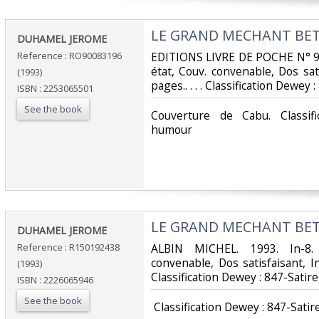
‎LE GRAND MECHANT BETI
‎DUHAMEL JEROME‎
Reference : RO90083196
‎EDITIONS LIVRE DE POCHE N° 97
état, Couv. convenable, Dos sati
(1993)
pages.. . . . Classification Dewey 
ISBN : 2253065501
See the book
‎Couverture de Cabu. Classif
humour‎
‎LE GRAND MECHANT BETI
‎DUHAMEL JEROME‎
Reference : R150192438
‎ALBIN MICHEL. 1993. In-8.
convenable, Dos satisfaisant, Int
(1993)
Classification Dewey : 847-Satir
ISBN : 2226065946
See the book
‎ Classification Dewey : 847-Satir