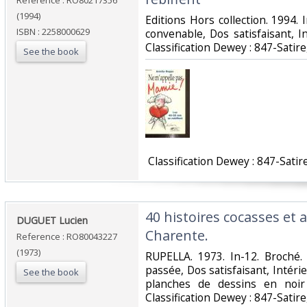
Reference : RO80217356
(1994)
‎Editions Hors collection. 1994. 
ISBN : 2258000629
convenable, Dos satisfaisant, Int
Classification Dewey : 847-Satir
See the book
‎ Classification Dewey : 847-Satir
‎40 histoires cocasses et
‎DUGUET Lucien‎
Charente.‎
Reference : RO80043227
(1973)
‎RUPELLA. 1973. In-12. Broché
passée, Dos satisfaisant, Intéri
See the book
planches de dessins en noir e
Classification Dewey : 847-Satir