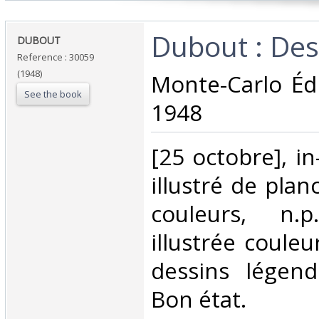
‎Dubout : Des
‎DUBOUT‎
Reference : 30059
(1948)
‎Monte-Carlo Éd
See the book
1948 ‎
‎[25 octobre], in
illustré de pla
couleurs, n.p
illustrée couleu
dessins légend
Bon état. ‎