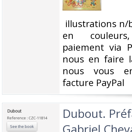
‎ illustrations n
en couleur
paiement via Pa
nous en faire 
nous vous en
facture PayPal‎
‎Dubout. Pré
‎Dubout‎
Reference : CZC-11814
Gabriel Cheva
See the book