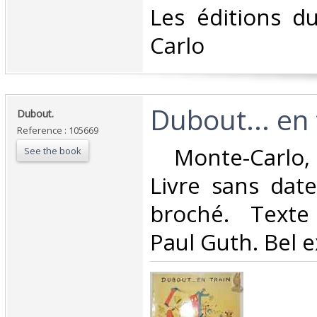
‎Les éditions d
Carlo‎
‎Dubout... en t
‎Dubout.‎
Reference : 105669
‎ Monte-Carlo
See the book
Livre sans dat
broché. Texte
Paul Guth. Bel e