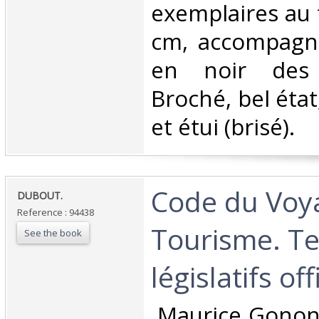
exemplaires au 
cm, accompagné
en noir des 
Broché, bel éta
et étui (brisé). ‎
‎Code du Voy
‎DUBOUT.‎
Reference : 94438
Tourisme. Te
See the book
législatifs offi
‎ Maurice Gonon