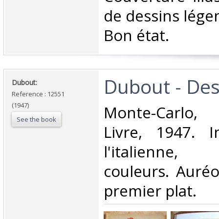
de dessins légen
Bon état. ‎
‎Dubout - Dess
‎Dubout: ‎
Reference : 12551
(1947)
‎Monte-Carlo,
See the book
Livre, 1947. 
l'italienne,
couleurs. Auré
premier plat. ‎