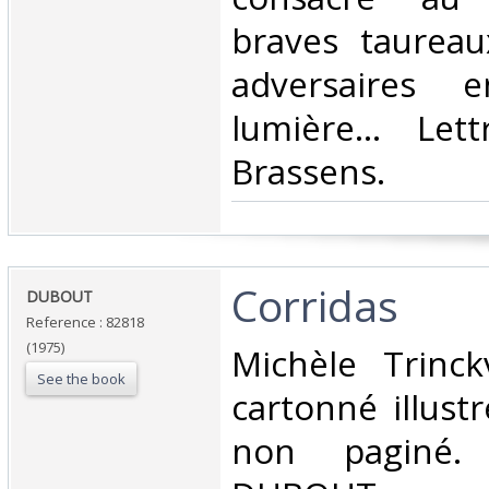
braves taureau
adversaires 
lumière... Let
Brassens.‎
‎Corridas‎
‎DUBOUT‎
Reference : 82818
(1975)
‎Michèle Trinc
See the book
cartonné illust
non paginé.