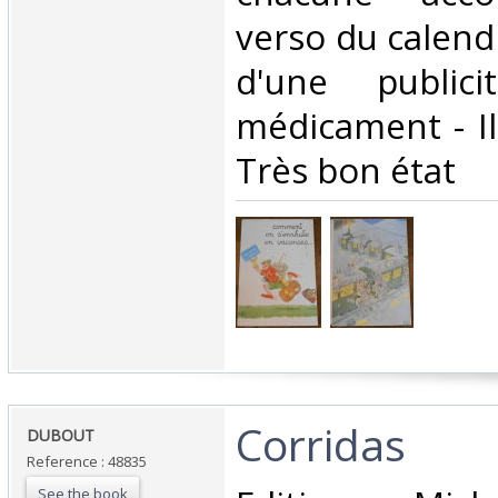
verso du calend
d'une public
médicament - Il
Très bon état‎
‎Corridas‎
‎DUBOUT‎
Reference : 48835
See the book