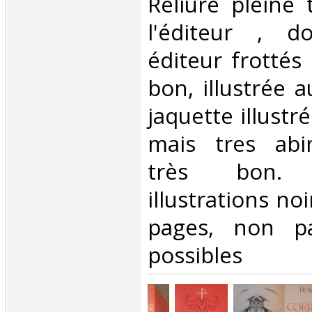
Reliure pleine 
l'éditeur , d
éditeur frottés 
bon, illustrée a
jaquette illustr
mais tres abi
très bon. 
illustrations no
pages, non pa
possibles ‎