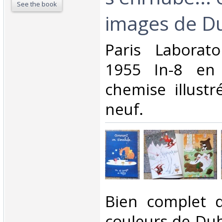
See the book
images de Du
‎Paris Laborat
1955 In-8 en 
chemise illustr
neuf. ‎
‎Bien complet 
couleurs de Dub