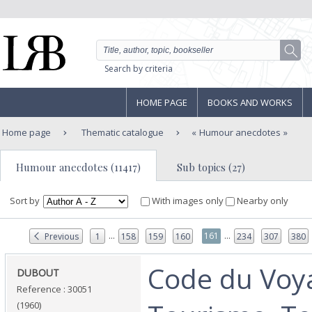
Search by criteria
HOME PAGE
BOOKS AND WORKS
Home page
Thematic catalogue
Humour anecdotes
Humour anecdotes (11417)
Sub topics (27)
Sort by
With images only
Nearby only
...
...
161
Previous
1
158
159
160
234
307
380
‎Code du Voy
‎DUBOUT‎
Reference : 30051
(1960)