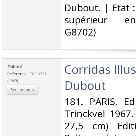
Dubout. | Etat :
supérieur en
G8702)‎
‎Corridas Illu
‎Dubout‎
Reference : CCC-1221
Dubout‎
(1967)
See the book
‎181. PARIS, Ed
Trinckvel 1967.
27,5 cm) Editi