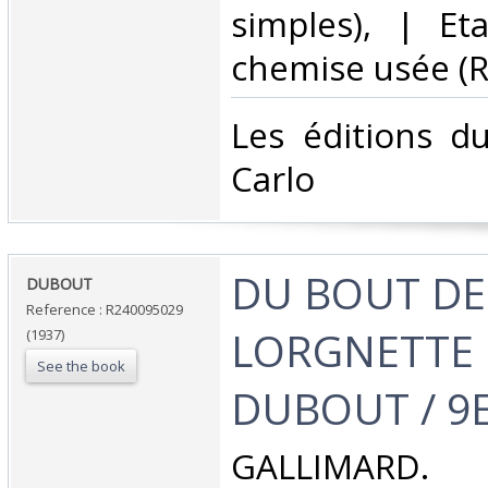
simples), | Et
chemise usée (Re
‎Les éditions d
Carlo‎
‎DU BOUT DE
‎DUBOUT‎
Reference : R240095029
LORGNETTE 
(1937)
See the book
DUBOUT / 9E
‎GALLIMARD. 