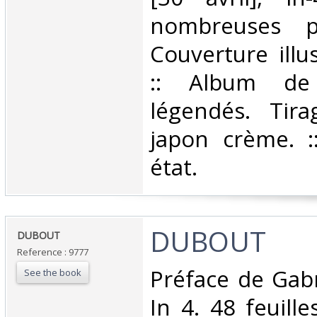
nombreuses pl
Couverture illu
:: Album de
légendés. Tira
japon crème. :
état. ‎
‎DUBOUT ‎
‎DUBOUT ‎
Reference : 9777
‎Préface de Gab
See the book
In 4. 48 feuilles