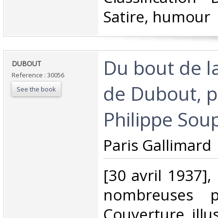
Satire, humour‎
‎Du bout de l
‎DUBOUT‎
Reference : 30056
de Dubout, p
See the book
Philippe Soup
‎Paris Gallimard ‎
‎[30 avril 1937],
nombreuses pl
Couverture illu