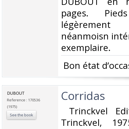
DUBOUT en no
pages. Pied
légèrement
néanmoisn intér
exemplaire. ‎
‎ Bon état d’occa
‎Corridas‎
‎DUBOUT ‎
Reference : 170536
(1975)
‎ Trinckvel Ed
See the book
Trinckvel, 197