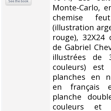
See the book
Monte-Carlo, en
chemise feutr
(illustration ar
rouge), 32X24 
de Gabriel Chev
illustrées de
couleurs) est
planches en n
en français e
planche doubl
couleurs et 