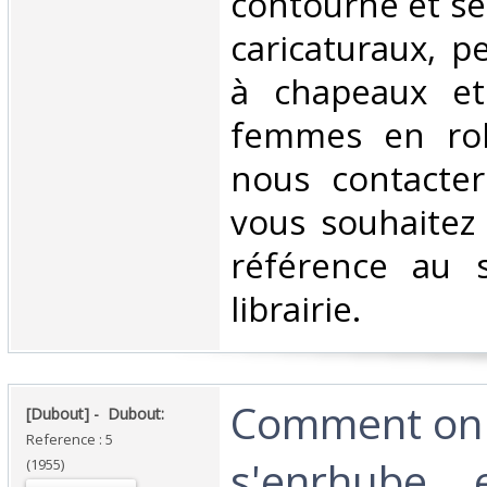
contourné et s
caricaturaux, p
à chapeaux et
femmes en rob
nous contacter
vous souhaitez
référence au 
librairie.‎
‎Comment on
‎[Dubout] - ‎ ‎Dubout: ‎
Reference : 5
s'enrhube...
(1955)