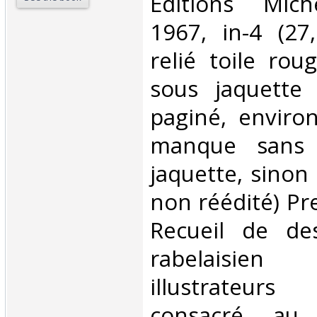
‎Editions Mich
1967, in-4 (27
relié toile rou
sous jaquette 
paginé, environ
manque sans 
jaquette, sinon 
non réédité) Pr
Recueil de de
rabelaisi
illustrateur
consacré au