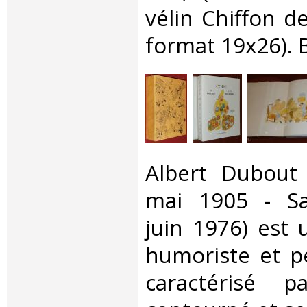
vélin Chiffon d
format 19x26). B
‎Albert Dubout 
mai 1905 - Sa
juin 1976) est 
humoriste et pe
caractérisé p