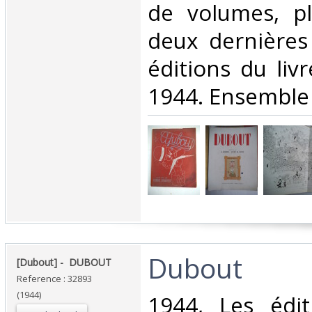
de volumes, pl
deux dernières
éditions du liv
1944. Ensemble
‎Dubout‎
‎[Dubout] - ‎ ‎DUBOUT‎
Reference : 32893
(1944)
‎1944, Les édit