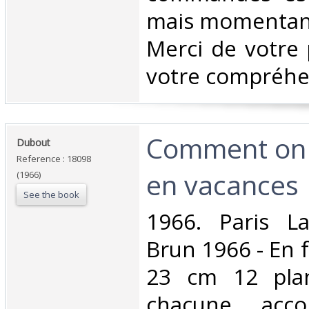
mais momentané
Merci de votre 
votre compréhen
‎Comment on
‎Dubout‎
Reference : 18098
en vacances‎
(1966)
See the book
‎1966. Paris L
Brun 1966 - En f
23 cm 12 plan
chacune acc