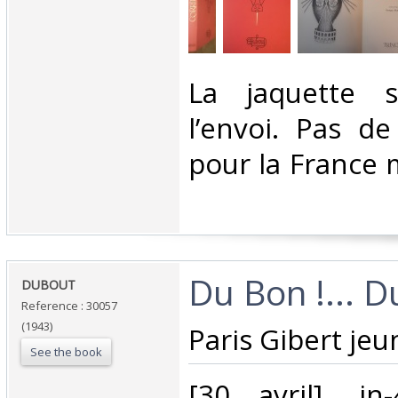
‎La jaquette 
l’envoi. Pas de
pour la France 
‎Du Bon !... D
‎DUBOUT‎
Reference : 30057
(1943)
‎Paris Gibert jeu
See the book
‎[30 avril], in