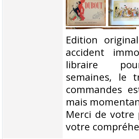
‎Edition origin
accident immob
libraire po
semaines, le t
commandes est
mais momentané
Merci de votre 
votre compréhen