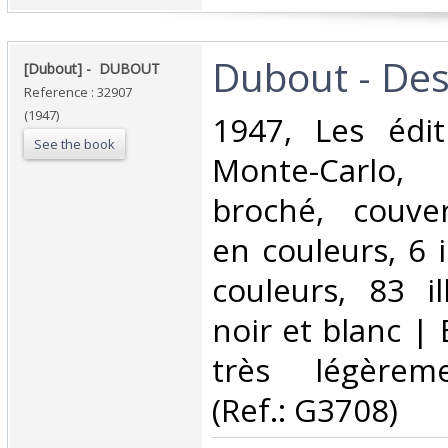
‎Dubout - Des
‎[Dubout] - ‎ ‎DUBOUT‎
Reference : 32907
(1947)
‎1947, Les édit
See the book
Monte-Carlo,
broché, couver
en couleurs, 6 i
couleurs, 83 il
noir et blanc | 
très légèreme
(Ref.: G3708)‎