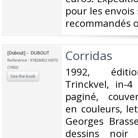
pour les envois 
recommandés ou 
‎Corridas‎
‎[Dubout] - ‎ ‎DUBOUT‎
Reference : 9782845216973
(1992)
‎1992, éditi
See the book
Trinckvel, in-
paginé, couver
en couleurs, le
Georges Brass
dessins noir