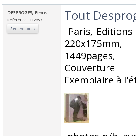
‎Tout Desprog
‎DESPROGES, Pierre.‎
Reference : 112653
‎ Paris, Edition
See the book
220x175mm, f
1449pages
Couverture
Exemplaire à l'ét