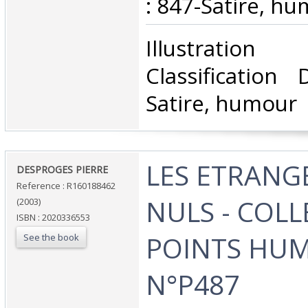
: 847-Satire, hu
‎Illustratio
Classification
Satire, humour‎
‎LES ETRAN
‎DESPROGES PIERRE‎
Reference : R160188462
NULS - COL
(2003)
ISBN : 2020336553
POINTS HU
See the book
N°P487‎