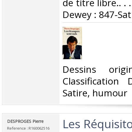
de titre libre.. . 
Dewey : 847-Sat
‎Dessins origi
Classification
Satire, humour‎
‎Les Réquisit
‎DESPROGES Pierre‎
Reference : R160062516