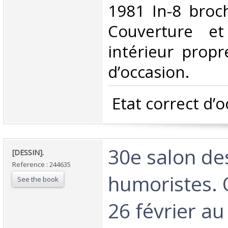
1981 In-8 broc
Couverture et
intérieur propr
d’occasion.‎
‎ Etat correct d’o
‎30e salon de
‎[DESSIN]. ‎
Reference : 244635
humoristes. 
See the book
26 février au 