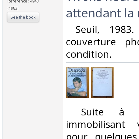
Reference : 4943
attendant la 
(1983)
See the book
‎ Seuil, 1983.
couverture ph
condition. ‎
‎ Suite à u
immobilisant v
pour quelques