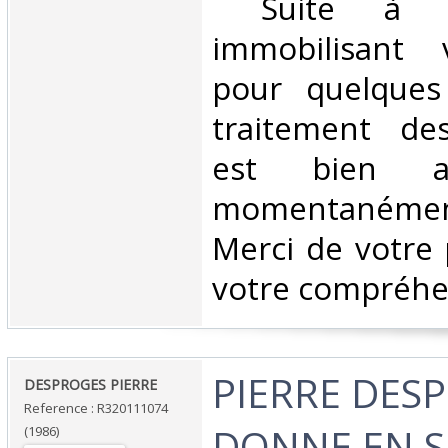
‎ Suite à u
immobilisant v
pour quelques
traitement d
est bien as
momentanéme
Merci de votre 
votre compréhen
‎PIERRE DES
‎DESPROGES PIERRE‎
Reference : R320111074
DONNE EN SP
(1986)