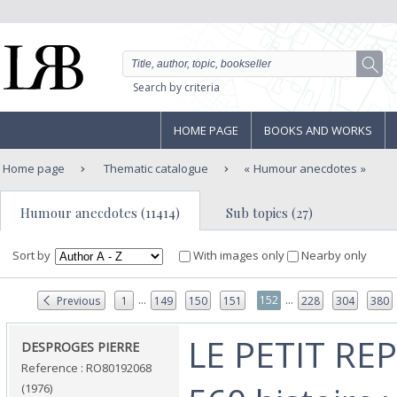
Search by criteria
HOME PAGE
BOOKS AND WORKS
Home page
Thematic catalogue
Humour anecdotes
Humour anecdotes (11414)
Sub topics (27)
Sort by
With images only
Nearby only
...
...
152
Previous
1
149
150
151
228
304
380
‎LE PETIT RE
‎DESPROGES PIERRE‎
Reference : RO80192068
(1976)