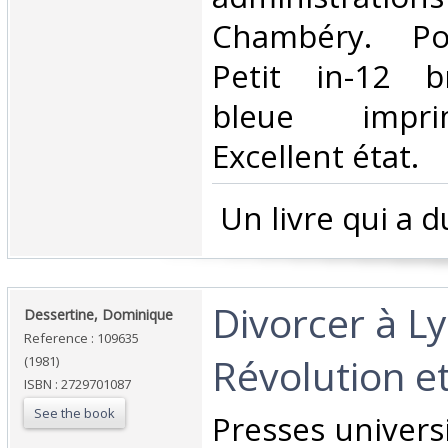
Chambéry. Po
Petit in-12 b
bleue impri
Excellent état.‎
‎ Un livre qui a d
‎Divorcer à L
‎Dessertine, Dominique‎
Reference : 109635
Révolution et
(1981)
ISBN : 2729701087
See the book
‎Presses univers