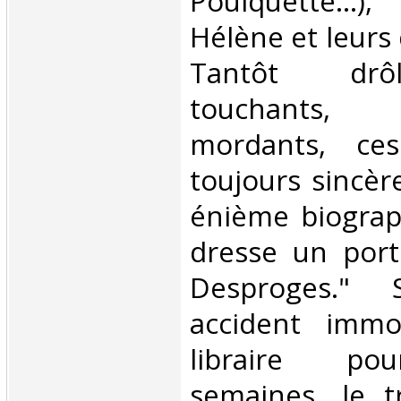
Pouiquette...
Hélène et leurs d
Tantôt drôl
touchants, 
mordants, ces
toujours sincèr
énième biograph
dresse un port
Desproges."
accident immob
libraire po
semaines, le t