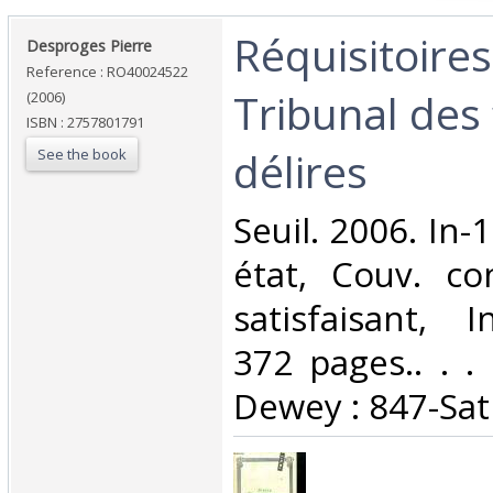
‎Réquisitoire
‎Desproges Pierre‎
Reference : RO40024522
Tribunal des 
(2006)
ISBN : 2757801791
délires‎
See the book
‎Seuil. 2006. In
état, Couv. co
satisfaisant, I
372 pages.. . . 
Dewey : 847-Sat