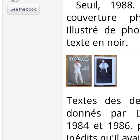
(1988)
‎ Seuil, 1988.
See the book
couverture ph
Illustré de pho
texte en noir. ‎
‎Textes des de
donnés par D
1984 et 1986, p
inédits qu'il ava