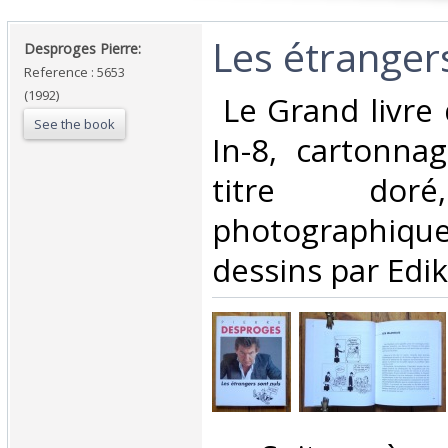
‎Les étrangers
‎Desproges Pierre: ‎
Reference : 5653
(1992)
‎ Le Grand livre
See the book
In-8, cartonna
titre doré
photographique
dessins par Edika