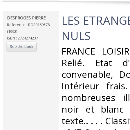
‎LES ETRAN
‎DESPROGES PIERRE‎
Reference : RO20160578
NULS‎
(1992)
ISBN : 2724274237
See the book
‎FRANCE LOISIR
Relié. Etat d
convenable, Dos
Intérieur frai
nombreuses ill
noir et blanc
texte.. . . . Cla