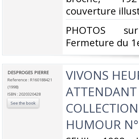
couverture illust
‎PHOTOS su
Fermeture du 1e
‎VIVONS HE
‎DESPROGES PIERRE‎
Reference : R160188421
ATTENDANT 
(1998)
ISBN : 2020320428
COLLECTION
See the book
HUMOUR N°P