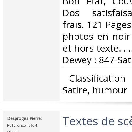
Bon état, Couv
Dos satisfaisa
frais. 121 Page
photos en noir
et hors texte. . .
Dewey : 847-Sat
‎ Classificatio
Satire, humour‎
‎Textes de scè
‎Desproges Pierre: ‎
Reference : 5654