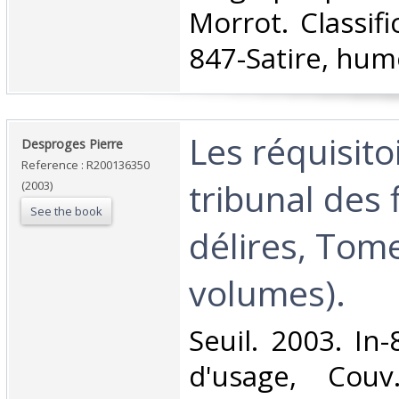
Morrot. Classif
847-Satire, hum
‎Les réquisit
‎Desproges Pierre‎
Reference : R200136350
tribunal des 
(2003)
See the book
délires, Tome
volumes).‎
‎Seuil. 2003. In
d'usage, Couv