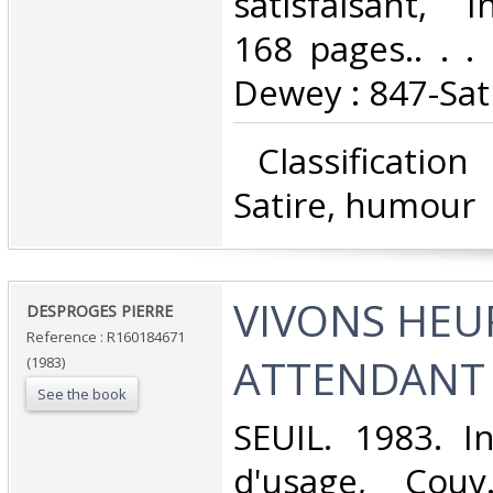
satisfaisant, I
168 pages.. . . 
Dewey : 847-Sat
‎ Classificatio
Satire, humour‎
‎VIVONS HE
‎DESPROGES PIERRE‎
Reference : R160184671
ATTENDANT 
(1983)
See the book
‎SEUIL. 1983. In
d'usage, Couv