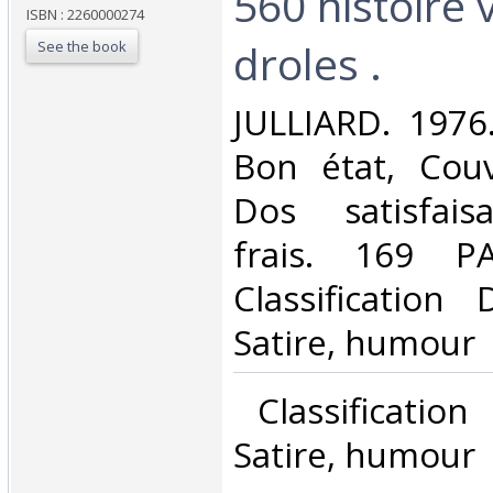
560 histoire 
ISBN : 2260000274
droles .‎
See the book
‎JULLIARD. 1976
Bon état, Couv
Dos satisfaisa
frais. 169 P
Classification
Satire, humour‎
‎ Classificatio
Satire, humour‎