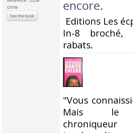
encore. ‎
Reference : 12238
(2016)
See the book
‎ Editions Les é
In-8 broché, 
rabats. ‎
‎"Vous connaissi
Mais le s
chroniqueur