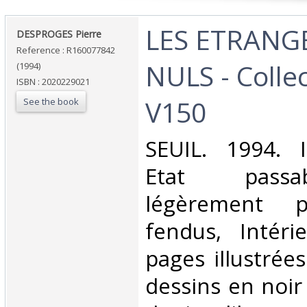
‎LES ETRAN
‎DESPROGES Pierre‎
Reference : R160077842
NULS - Collec
(1994)
ISBN : 2020229021
V150‎
See the book
‎SEUIL. 1994. 
Etat passa
légèrement p
fendus, Intéri
pages illustré
dessins en noir