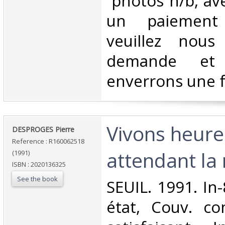
‎ photos n/b, a
un paiement 
veuillez nous
demande et
enverrons une f
‎Vivons heur
‎DESPROGES Pierre‎
Reference : R160062518
attendant la 
(1991)
ISBN : 2020136325
See the book
‎SEUIL. 1991. In
état, Couv. co