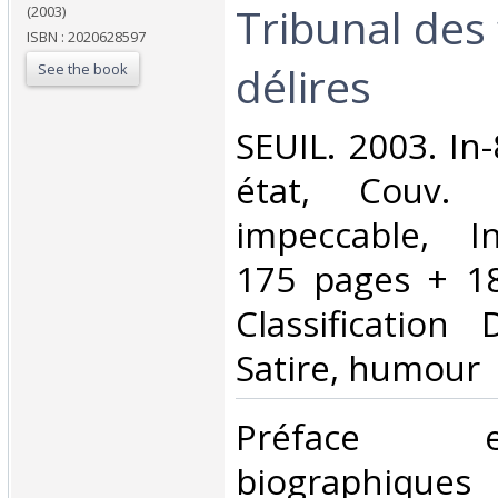
Tribunal des 
(2003)
ISBN : 2020628597
délires‎
See the book
‎SEUIL. 2003. In
état, Couv. 
impeccable, In
175 pages + 183
Classification
Satire, humour‎
‎Préface
biographique