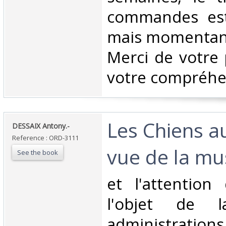
commandes est
mais momentané
Merci de votre 
votre compréhen
‎Les Chiens a
‎DESSAIX Antony.-‎
Reference : ORD-3111
vue de la mus
See the book
‎et l'attention
l'objet de 
administration