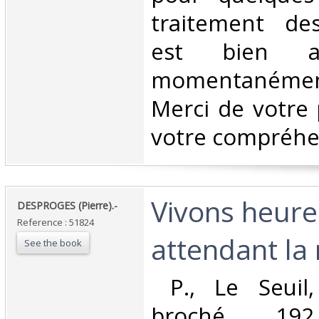
traitement d
est bien as
momentanéme
Merci de votre 
votre compréhen
‎Vivons heur
‎DESPROGES (Pierre).-‎
Reference : 51824
attendant la 
See the book
‎ P., Le Seuil
broché, 1