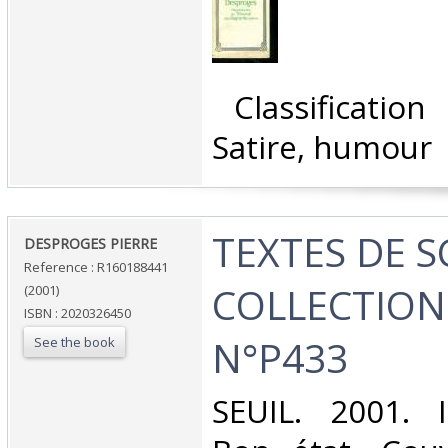
‎ Classificatio
Satire, humour‎
‎TEXTES DE S
‎DESPROGES PIERRE‎
Reference : R160188441
COLLECTION
(2001)
ISBN : 2020326450
N°P433‎
See the book
‎SEUIL. 2001. 