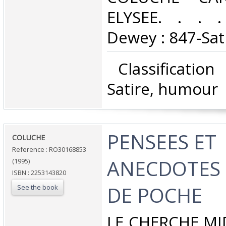
ELYSEE. . . . 
Dewey : 847-Sat
‎ Classificatio
Satire, humour‎
‎PENSEES ET
‎COLUCHE‎
Reference : RO30168853
ANECDOTES -
(1995)
ISBN : 2253143820
DE POCHE‎
See the book
‎LE CHERCHE MID