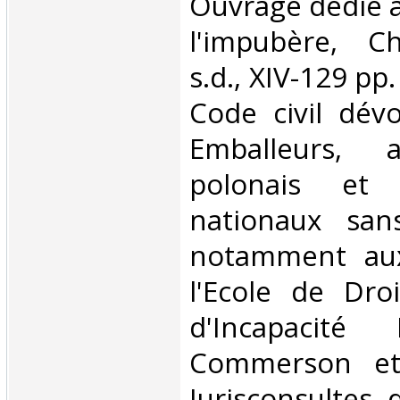
Ouvrage dédié à
l'impubère, C
s.d., XIV-129 pp. 
Code civil dévo
Emballeurs, 
polonais et
nationaux san
notamment aux
l'Ecole de Dro
d'Incapacité
Commerson et
Jurisconsultes 