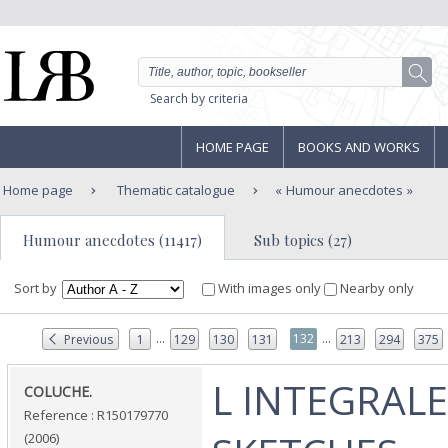
Search by criteria
HOME PAGE
BOOKS AND WORKS
Home page
Thematic catalogue
Humour anecdotes
Humour anecdotes (11417)
Sub topics (27)
Sort by
With images only
Nearby only
...
...
132
Previous
1
129
130
131
213
294
375
‎L INTEGRAL
‎COLUCHE.‎
Reference : R150179770
(2006)