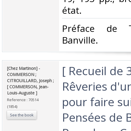
état.‎
‎Préface de 
Banville.‎
‎[ Recueil de 3
‎[Chez Martinon] - ‎ ‎
COMMERSON ;
CITROUILLARD, Joseph ;
Rêveries d'u
[ COMMERSON, Jean-
Louis-Auguste ] ‎
pour faire su
Reference : 70514
(1854)
Pensées de B
See the book