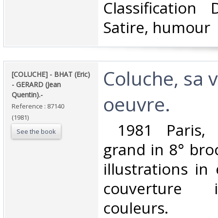
Classification
Satire, humour‎
‎Coluche, sa v
‎[COLUCHE] - BHAT (Eric)
- GERARD (Jean
Quentin).-‎
oeuvre.‎
Reference : 87140
(1981)
‎ 1981 Paris, S
See the book
grand in 8° bro
illustrations in
couverture i
couleurs. ‎