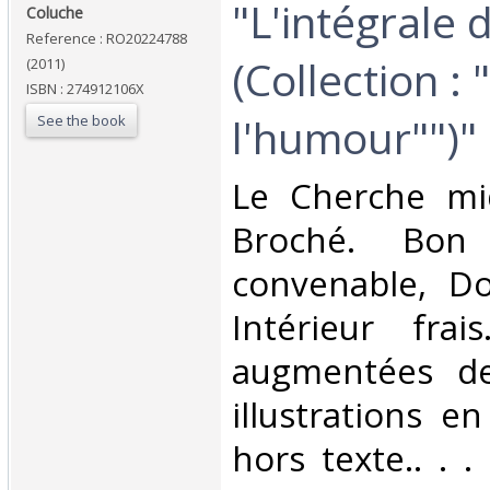
‎"L'intégrale
‎Coluche‎
Reference : RO20224788
(Collection :
(2011)
ISBN : 274912106X
l'humour"")"‎
See the book
‎Le Cherche mid
Broché. Bon 
convenable, Dos
Intérieur fra
augmentées d
illustrations e
hors texte.. . . 