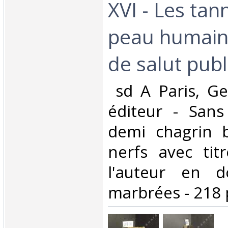
XVI - Les tan
peau humain
de salut publi
‎ sd A Paris, G
éditeur - Sans
demi chagrin 
nerfs avec ti
l'auteur en d
marbrées - 218 p