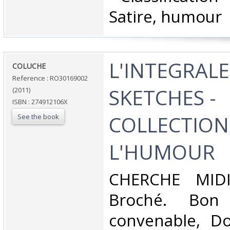
Satire, humour‎
‎L'INTEGRAL
‎COLUCHE‎
Reference : RO30169002
SKETCHES -
(2011)
ISBN : 274912106X
COLLECTION 
See the book
L'HUMOUR‎
‎CHERCHE MIDI
Broché. Bon 
convenable, Dos