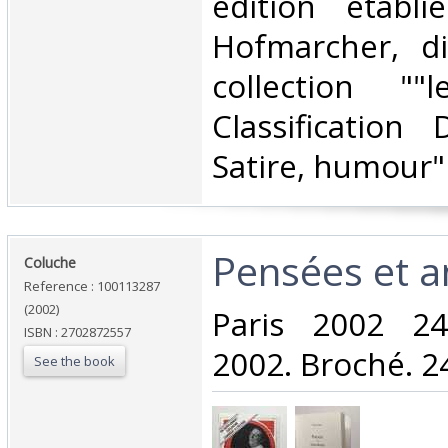
édition établ
Hofmarcher, di
collection ""
Classification
Satire, humour"‎
‎Pensées et a
‎Coluche‎
Reference : 100113287
(2002)
‎Paris 2002 2
ISBN : 2702872557
2002. Broché. 24
See the book