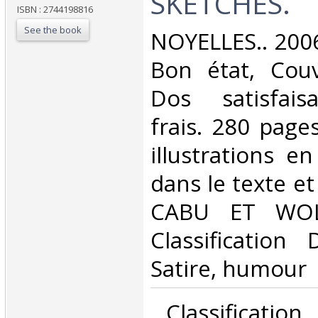
SKETCHES.‎
ISBN : 2744198816
See the book
‎NOYELLES.. 2006
Bon état, Couv
Dos satisfaisa
frais. 280 pag
illustrations e
dans le texte et
CABU ET WOLI
Classification
Satire, humour‎
‎ Classificatio