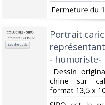
‎ Fermeture du 1
‎Portrait cari
‎[COLUCHE] - SIRO‎
Reference : GF15072
représentan
See the book
- humoriste-‎
‎ Dessin origin
chine sur ca
format 13,5 x 10,
‎SIRO est le 