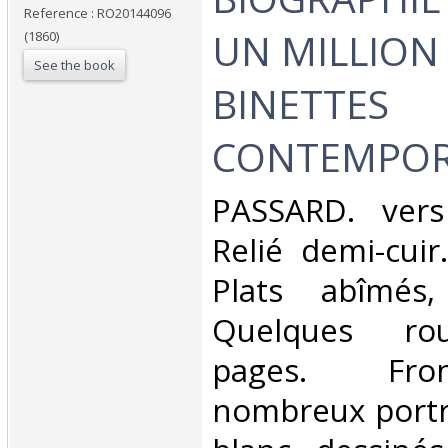
Reference : RO20144096
UN MILLION
(1860)
See the book
BINETTES
CONTEMPORA
‎PASSARD. vers
Relié demi-cuir
Plats abîmés,
Quelques rou
pages. Fron
nombreux portra