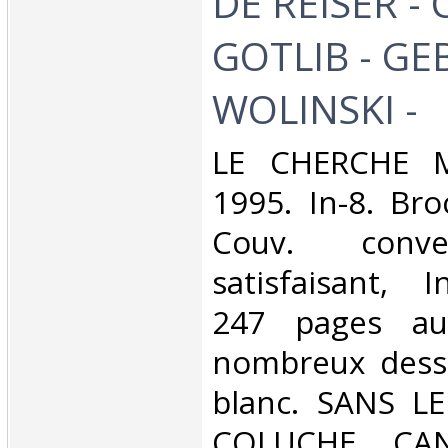
DE REISER - 
GOTLIB - GEB
WOLINSKI -‎
‎LE CHERCHE M
1995. In-8. Bro
Couv. conve
satisfaisant, I
247 pages au
nombreux dessi
blanc. SANS L
COLUCHE CA