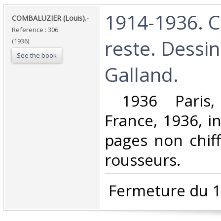
‎1914-1936. C
‎COMBALUZIER (Louis).-‎
Reference : 306
reste. Dessi
(1936)
See the book
Galland.‎
‎ 1936 Paris,
France, 1936, i
pages non chiff
rousseurs. ‎
‎ Fermeture du 1