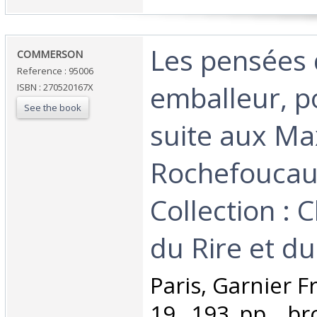
‎Les pensées
‎COMMERSON‎
Reference : 95006
emballeur, p
ISBN : 270520167X
See the book
suite aux Ma
Rochefoucau
Collection : 
du Rire et du 
‎Paris, Garnier F
19, 193 pp., br