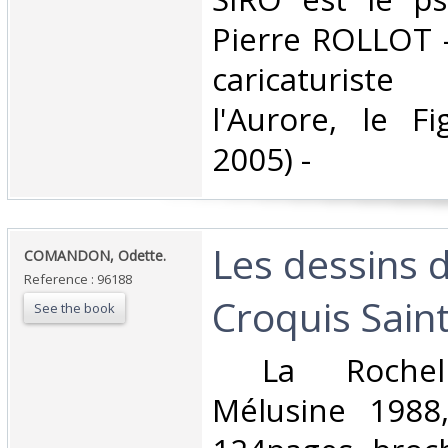
Pierre ROLLOT -
caricaturist
l'Aurore, le Fi
2005) - ‎
‎Les dessins 
‎COMANDON, Odette.‎
Reference : 96188
Croquis Saint
See the book
‎ La Rochell
Mélusine 1988