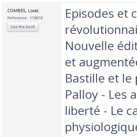
‎Episodes et 
‎COMBES, Louis‎
Reference : 118818
révolutionnai
See the book
Nouvelle édi
et augmenté
Bastille et le
Palloy - Les 
liberté - Le c
physiologiqu