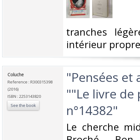
‎tranches légè
intérieur propre
‎"Pensées et 
‎Coluche‎
Reference : R300315398
""Le livre de
(2016)
ISBN : 2253143820
n°14382"‎
See the book
‎Le cherche mid
Broché. Bon 