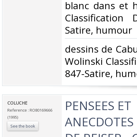
blanc dans et ho
Classification
Satire, humour‎
‎dessins de Cabu
Wolinski Classif
847-Satire, hum
‎PENSEES ET
‎COLUCHE‎
Reference : RO80169666
ANECDOTES 
(1995)
See the book