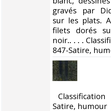
blanc, dessiné
gravés par Di
sur les plats. A
filets dorés s
noir.. . . . Class
847-Satire, hum
‎ Classificatio
Satire, humour‎