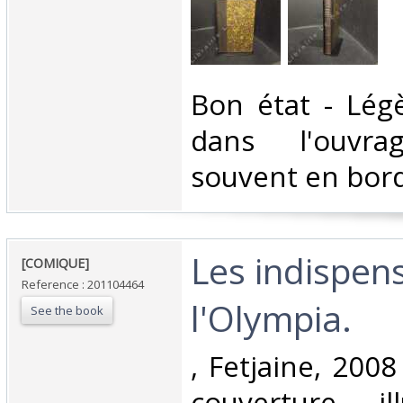
‎Bon état - Lég
dans l'ouvra
souvent en bord
‎Les indispen
‎[COMIQUE]‎
Reference : 201104464
l'Olympia. ‎
See the book
‎, Fetjaine, 2008
couverture ill