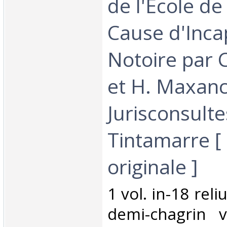
de l'Ecole de
Cause d'Inca
Notoire par
et H. Maxan
Jurisconsult
Tintamarre [ 
originale ]‎
‎1 vol. in-18 rel
demi-chagrin 