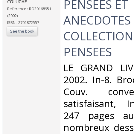
‎PENSEES ET
‎COLUCHE‎
Reference : RO30168951
ANECDOTES 
(2002)
ISBN : 2702872557
COLLECTION
See the book
PENSEES‎
‎LE GRAND LI
2002. In-8. Bro
Couv. conve
satisfaisant, I
247 pages au
nombreux dessi